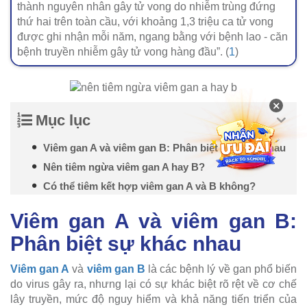
thành nguyên nhân gây tử vong do nhiễm trùng đứng
thứ hai trên toàn cầu, với khoảng 1,3 triệu ca tử vong
được ghi nhận mỗi năm, ngang bằng với bệnh lao - căn
bệnh truyền nhiễm gây tử vong hàng đầu”. (
1
)
×
Mục lục
Viêm gan A và viêm gan B: Phân biệt sự khác nhau
Nên tiêm ngừa viêm gan A hay B?
Có thể tiêm kết hợp viêm gan A và B không?
Viêm gan A và viêm gan B:
Phân biệt sự khác nhau
Viêm gan A
và
viêm gan B
là các bệnh lý về gan phổ biến
do virus gây ra, nhưng lại có sự khác biệt rõ rệt về cơ chế
lây truyền, mức độ nguy hiểm và khả năng tiến triển của