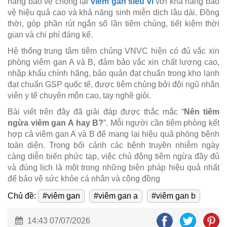
năng bảo vệ chống lại
viêm gan siêu vi
với khả năng bảo
vệ hiệu quả cao và khả năng sinh miễn dịch lâu dài. Đồng
thời, góp phần rút ngắn số lần tiêm chủng, tiết kiệm thời
gian và chi phí đáng kể.
Hệ thống trung tâm tiêm chủng VNVC hiện có đủ vắc xin
phòng viêm gan A và B, đảm bảo vắc xin chất lượng cao,
nhập khẩu chính hãng, bảo quản đạt chuẩn trong kho lạnh
đạt chuẩn GSP quốc tế, được tiêm chủng bởi đội ngũ nhân
viên y tế chuyên môn cao, tay nghề giỏi.
Bài viết trên đây đã giải đáp được thắc mắc “
Nên tiêm
ngừa viêm gan A hay B?
”. Mỗi người cần tiêm phòng kết
hợp cả viêm gan A và B để mang lại hiệu quả phòng bệnh
toàn diện. Trong bối cảnh các bệnh truyền nhiễm ngày
càng diễn biến phức tạp, việc chủ động tiêm ngừa đầy đủ
và đúng lịch là một trong những biện pháp hiệu quả nhất
để bảo vệ sức khỏe cá nhân và cộng đồng
Chủ đề:
#viêm gan
#viêm gan a
#viêm gan b
14:43 07/07/2026