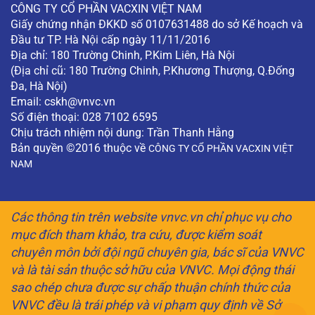
CÔNG TY CỔ PHẦN VACXIN VIỆT NAM
Giấy chứng nhận ĐKKD số 0107631488 do sở Kế hoạch và
Đầu tư TP. Hà Nội cấp ngày 11/11/2016
Địa chỉ: 180 Trường Chinh, P.Kim Liên, Hà Nội
(Địa chỉ cũ: 180 Trường Chinh, P.Khương Thượng, Q.Đống
Đa, Hà Nội)
Email:
cskh@vnvc.vn
Số điện thoại: 028 7102 6595
Chịu trách nhiệm nội dung: Trần Thanh Hằng
Bản quyền ©2016 thuộc về
CÔNG TY CỔ PHẦN VACXIN VIỆT
NAM
Các thông tin trên website vnvc.vn chỉ phục vụ cho
mục đích tham khảo, tra cứu, được kiểm soát
chuyên môn bởi đội ngũ chuyên gia, bác sĩ của VNVC
và là tài sản thuộc sở hữu của VNVC. Mọi động thái
sao chép chưa được sự chấp thuận chính thức của
VNVC đều là trái phép và vi phạm quy định về Sở