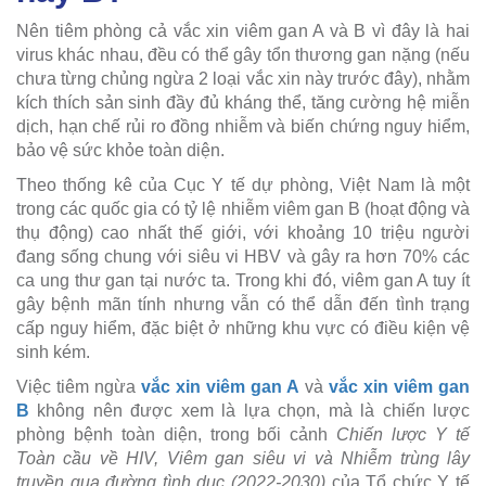
Nên tiêm phòng cả vắc xin viêm gan A và B vì đây là hai
virus khác nhau, đều có thể gây tổn thương gan nặng (nếu
chưa từng chủng ngừa 2 loại vắc xin này trước đây), nhằm
kích thích sản sinh đầy đủ kháng thể, tăng cường hệ miễn
dịch, hạn chế rủi ro đồng nhiễm và biến chứng nguy hiểm,
bảo vệ sức khỏe toàn diện.
Theo thống kê của Cục Y tế dự phòng, Việt Nam là một
trong các quốc gia có tỷ lệ nhiễm viêm gan B (hoạt động và
thụ động) cao nhất thế giới, với khoảng 10 triệu người
đang sống chung với siêu vi HBV và gây ra hơn 70% các
ca ung thư gan tại nước ta. Trong khi đó, viêm gan A tuy ít
gây bệnh mãn tính nhưng vẫn có thể dẫn đến tình trạng
cấp nguy hiểm, đặc biệt ở những khu vực có điều kiện vệ
sinh kém.
Việc tiêm ngừa
vắc xin viêm gan A
và
vắc xin viêm gan
B
không nên được xem là lựa chọn, mà là chiến lược
phòng bệnh toàn diện, trong bối cảnh
Chiến lược Y tế
Toàn cầu về HIV, Viêm gan siêu vi và Nhiễm trùng lây
truyền qua đường tình dục (2022-2030)
của Tổ chức Y tế