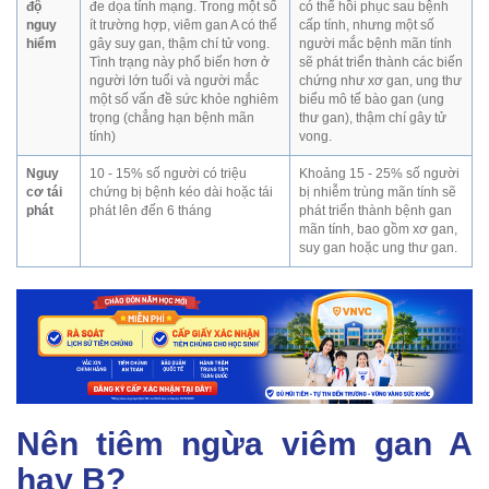
độ
đe dọa tính mạng. Trong một số
có thể hồi phục sau bệnh
nguy
ít trường hợp, viêm gan A có thể
cấp tính, nhưng một số
hiểm
gây suy gan, thậm chí tử vong.
người mắc bệnh mãn tính
Tình trạng này phổ biến hơn ở
sẽ phát triển thành các biến
người lớn tuổi và người mắc
chứng như xơ gan, ung thư
một số vấn đề sức khỏe nghiêm
biểu mô tế bào gan (ung
trọng (chẳng hạn bệnh mãn
thư gan), thậm chí gây tử
tính)
vong.
Nguy
10 - 15% số người có triệu
Khoảng 15 - 25% số người
cơ tái
chứng bị bệnh kéo dài hoặc tái
bị nhiễm trùng mãn tính sẽ
phát
phát lên đến 6 tháng
phát triển thành bệnh gan
mãn tính, bao gồm xơ gan,
suy gan hoặc ung thư gan.
Nên tiêm ngừa viêm gan A
hay B?