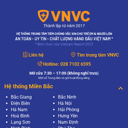
Thành lập từ năm 2017
HỆ THỐNG TRUNG TÂM TIÊM CHỦNG VẮC XIN CHO TRẺ EM & NGƯỜI LỚN
AN TOÀN - UY TÍN - CHẤT LƯỢNG HÀNG ĐẦU VIỆT NAM *
* Bình chọn của Vietnam Report 2025
Liên hệ
Tìm trung tâm VNVC
Hotline:
028 7102 6595
Mở cửa 7:30 – 17:00 (không nghỉ trưa)
Một số Trung tâm có giờ hoạt động riêng
Hệ thống Miền Bắc
Bắc Giang
Bắc Ninh
Điện Biên
Hà Nội
Hà Nam
Hải Phòng
Hoà Bình
Hưng Yên
Lạng Sơn
Nam Định