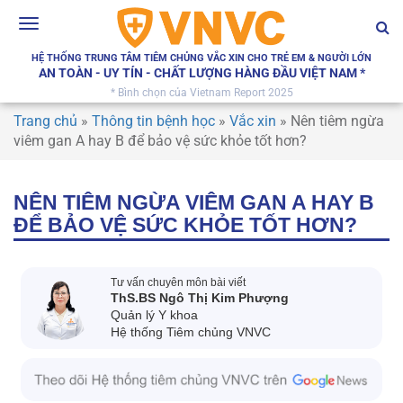
Toggle
navigation
HỆ THỐNG TRUNG TÂM TIÊM CHỦNG VẮC XIN CHO TRẺ EM & NGƯỜI LỚN
AN TOÀN - UY TÍN - CHẤT LƯỢNG HÀNG ĐẦU VIỆT NAM *
* Bình chọn của Vietnam Report 2025
Trang chủ
»
Thông tin bệnh học
»
Vắc xin
»
Nên tiêm ngừa
viêm gan A hay B để bảo vệ sức khỏe tốt hơn?
NÊN TIÊM NGỪA VIÊM GAN A HAY B
ĐỂ BẢO VỆ SỨC KHỎE TỐT HƠN?
Tư vấn chuyên môn bài viết
ThS.BS Ngô Thị Kim Phượng
Quản lý Y khoa
Hệ thống Tiêm chủng VNVC