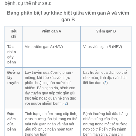
bệnh, cụ thể như sau:
Bảng phân biệt sự khác biệt giữa viêm gan A và viêm
gan B
Tiêu
Viêm gan A
Viêm gan B
chí
Tác
Virus viêm gan A (HAV)
Virus viêm gan B (HBV)
nhân
gây
bệnh
Đường
Lây truyền qua đường phân -
Lây truyền qua dịch cơ thể
lây
miệng, khi tiếp xúc với thực
như máu, tinh dịch và dịch
truyền
phẩm hoặc nguồn nước bị ô
tiết âm đạo. (
3
)
nhiễm. Bên cạnh đó, bệnh còn
lây truyền qua tiếp xúc gần gũi
trực tiếp hoặc quan hệ tình dục
với người nhiễm bệnh. (
2
)
Đặc
Tình trạng nhiễm trùng cấp tính;
Bệnh thường bắt đầu bằng
điểm
virus thường tồn tại trong cơ thể
nhiễm trùng cấp tính,
của
một thời gian ngắn và hầu hết
nhưng trong một số trường
bệnh
đều hồi phục hoàn hoàn toàn
hợp có thể tiến triển thành
trong vài tuần.
bệnh mãn tính, thậm chí