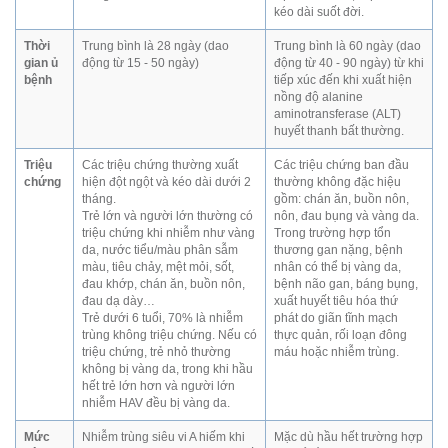
kéo dài suốt đời.
Thời
Trung bình là 28 ngày (dao
Trung bình là 60 ngày (dao
gian ủ
động từ 15 - 50 ngày)
động từ 40 - 90 ngày) từ khi
bệnh
tiếp xúc đến khi xuất hiện
nồng độ alanine
aminotransferase (ALT)
huyết thanh bất thường.
Triệu
Các triệu chứng thường xuất
Các triệu chứng ban đầu
chứng
hiện đột ngột và kéo dài dưới 2
thường không đặc hiệu
tháng.
gồm: chán ăn, buồn nôn,
Trẻ lớn và người lớn thường có
nôn, đau bụng và vàng da.
triệu chứng khi nhiễm như vàng
Trong trường hợp tổn
da, nước tiểu/màu phân sẫm
thương gan nặng, bệnh
màu, tiêu chảy, mệt mỏi, sốt,
nhân có thể bị vàng da,
đau khớp, chán ăn, buồn nôn,
bệnh não gan, báng bụng,
đau dạ dày…
xuất huyết tiêu hóa thứ
Trẻ dưới 6 tuổi, 70% là nhiễm
phát do giãn tĩnh mạch
trùng không triệu chứng. Nếu có
thực quản, rối loạn đông
triệu chứng, trẻ nhỏ thường
máu hoặc nhiễm trùng.
không bị vàng da, trong khi hầu
hết trẻ lớn hơn và người lớn
nhiễm HAV đều bị vàng da.
Mức
Nhiễm trùng siêu vi A hiếm khi
Mặc dù hầu hết trường hợp