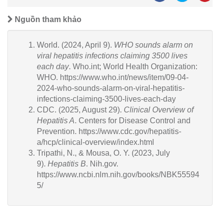
Nguồn tham khảo
World. (2024, April 9).
WHO sounds alarm on
viral hepatitis infections claiming 3500 lives
each day
. Who.int; World Health Organization:
WHO. https://www.who.int/news/item/09-04-
2024-who-sounds-alarm-on-viral-hepatitis-
infections-claiming-3500-lives-each-day
CDC. (2025, August 29).
Clinical Overview of
Hepatitis A
. Centers for Disease Control and
Prevention. https://www.cdc.gov/hepatitis-
a/hcp/clinical-overview/index.html
Tripathi, N., & Mousa, O. Y. (2023, July
9).
Hepatitis B
. Nih.gov.
https://www.ncbi.nlm.nih.gov/books/NBK55594
5/