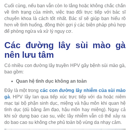
Cuối cùng, nếu bạn vẫn còn lo lắng hoặc không chắc chắn
về tình trạng của mình, việc trao đổi trực tiếp với bác sĩ
chuyên khoa là cách tốt nhất. Bác sĩ sẽ giúp bạn hiểu rõ
hơn về tình huống, đồng thời gợi ý các biện pháp phù hợp
để phòng ngừa và xử lý nguy cơ.
Các đường lây sùi mào gà
nên lưu tâm
Có nhiều con đường lây truyền HPV gây bệnh sùi mào gà,
bao gồm:
Quan hệ tình dục không an toàn
Đây là một trong
các con đường lây nhiễm của sùi mào
gà
. HPV lây lan qua tiếp xúc trực tiếp với da hoặc niêm
mạc tại bộ phận sinh dục, miệng và hậu môn khi quan hệ
tình dục (dù bằng âm đạo, hậu môn hay miệng). Ngay cả
khi sử dụng bao cao su, việc lây nhiễm vẫn có thể xảy ra
do bao cao su không che phủ toàn bộ vùng da nhạy cảm.