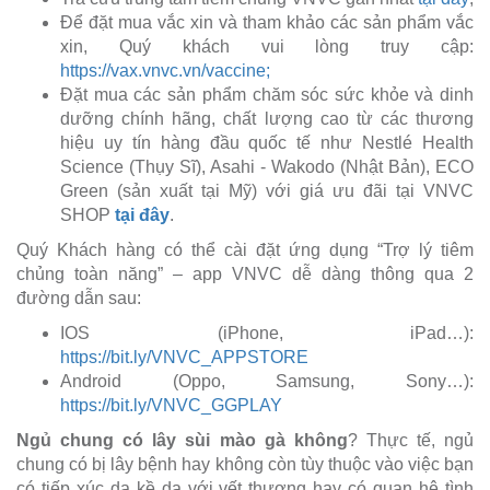
Để đặt mua vắc xin và tham khảo các sản phẩm vắc
xin, Quý khách vui lòng truy cập:
https://vax.vnvc.vn/vaccine;
Đặt mua các sản phẩm chăm sóc sức khỏe và dinh
dưỡng chính hãng, chất lượng cao từ các thương
hiệu uy tín hàng đầu quốc tế như Nestlé Health
Science (Thụy Sĩ), Asahi - Wakodo (Nhật Bản), ECO
Green (sản xuất tại Mỹ) với giá ưu đãi tại VNVC
SHOP
tại đây
.
Quý Khách hàng có thể cài đặt ứng dụng “Trợ lý tiêm
chủng toàn năng” – app VNVC dễ dàng thông qua 2
đường dẫn sau:
IOS (iPhone, iPad…):
https://bit.ly/VNVC_APPSTORE
Android (Oppo, Samsung, Sony…):
https://bit.ly/VNVC_GGPLAY
Ngủ chung có lây sùi mào gà không
? Thực tế, ngủ
chung có bị lây bệnh hay không còn tùy thuộc vào việc bạn
có tiếp xúc da kề da với vết thương hay có quan hệ tình