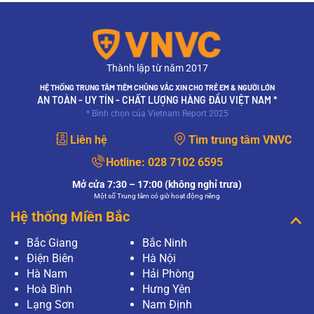
Thành lập từ năm 2017
HỆ THỐNG TRUNG TÂM TIÊM CHỦNG VẮC XIN CHO TRẺ EM & NGƯỜI LỚN
AN TOÀN - UY TÍN - CHẤT LƯỢNG HÀNG ĐẦU VIỆT NAM *
* Bình chọn của Vietnam Report 2025
Liên hệ
Tìm trung tâm VNVC
Hotline:
028 7102 6595
Mở cửa 7:30 – 17:00 (không nghỉ trưa)
Một số Trung tâm có giờ hoạt động riêng
Hệ thống Miền Bắc
Bắc Giang
Bắc Ninh
Điện Biên
Hà Nội
Hà Nam
Hải Phòng
Hoà Bình
Hưng Yên
Lạng Sơn
Nam Định