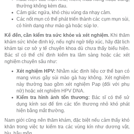
thường không kèm đau.
Cảm giác ngứa, khó chịu vùng da nhạy cảm.
Các nốt mụn có thể phát triển thành các cụm mụn sùi,
có hình dạng như mào gà hoặc súp lơ.
Kế đến, cần kiểm tra sức khỏe và xét nghiệm.
Khi thăm
khám sức khỏe định kỳ, nếu nghi ngờ tiếp xúc, hãy đặt lịch
khám tại cơ sở y tế chuyên khoa dù chưa thấy biểu hiện.
Bác sĩ có thể chỉ định kiểm tra lâm sàng hoặc các xét
nghiệm chuyên sâu như:
Xét nghiệm HPV:
Nhằm xác định liệu cơ thể bạn có
mang virus gây sùi mào gà hay không. Xét nghiệm
này thường bao gồm xét nghiệm Pap (đối với phụ
nữ) hoặc xét nghiệm HPV DNA.
Kiểm tra hình ảnh tổn thương:
Bác sĩ có thể sử
dụng kính soi để tìm các tổn thương nhỏ khó phát
hiện bằng mắt thường.
Nam giới cũng nên thăm khám, đặc biệt nếu cảm thấy khó
khăn trong việc tự kiểm tra các vùng kín như dương vật,
bìu, hậu môn.