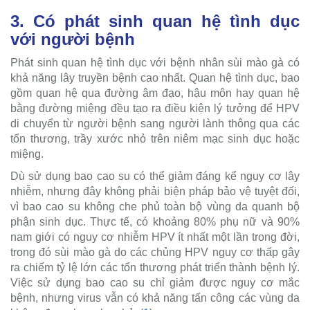
3. Có phát sinh quan hệ tình dục
với người bệnh
Phát sinh quan hệ tình dục với bệnh nhân sùi mào gà có
khả năng lây truyền bệnh cao nhất. Quan hệ tình dục, bao
gồm quan hệ qua đường âm đạo, hậu môn hay quan hệ
bằng đường miệng đều tạo ra điều kiện lý tưởng để HPV
di chuyển từ người bệnh sang người lành thông qua các
tổn thương, trầy xước nhỏ trên niêm mạc sinh dục hoặc
miệng.
Dù sử dụng bao cao su có thể giảm đáng kể nguy cơ lây
nhiễm, nhưng đây không phải biện pháp bảo vệ tuyệt đối,
vì bao cao su không che phủ toàn bộ vùng da quanh bộ
phận sinh dục. Thực tế, có khoảng 80% phụ nữ và 90%
nam giới có nguy cơ nhiễm HPV ít nhất một lần trong đời,
trong đó sùi mào gà do các chủng HPV nguy cơ thấp gây
ra chiếm tỷ lệ lớn các tổn thương phát triển thành bệnh lý.
Việc sử dụng bao cao su chỉ giảm được nguy cơ mắc
bệnh, nhưng virus vẫn có khả năng tấn công các vùng da