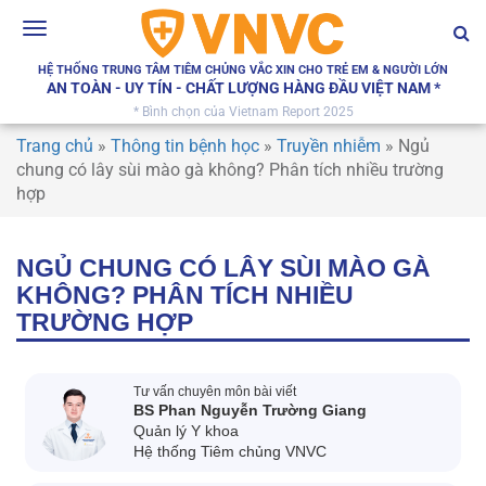
Toggle
navigation
HỆ THỐNG TRUNG TÂM TIÊM CHỦNG VẮC XIN CHO TRẺ EM & NGƯỜI LỚN
AN TOÀN - UY TÍN - CHẤT LƯỢNG HÀNG ĐẦU VIỆT NAM *
* Bình chọn của Vietnam Report 2025
Trang chủ
»
Thông tin bệnh học
»
Truyền nhiễm
»
Ngủ
chung có lây sùi mào gà không? Phân tích nhiều trường
hợp
NGỦ CHUNG CÓ LÂY SÙI MÀO GÀ
KHÔNG? PHÂN TÍCH NHIỀU
TRƯỜNG HỢP
Tư vấn chuyên môn bài viết
BS Phan Nguyễn Trường Giang
Quản lý Y khoa
Hệ thống Tiêm chủng VNVC