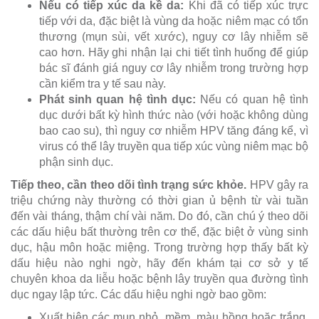
Nếu có tiếp xúc da kề da:
Khi đã có tiếp xúc trực
tiếp với da, đặc biệt là vùng da hoặc niêm mạc có tổn
thương (mụn sùi, vết xước), nguy cơ lây nhiễm sẽ
cao hơn. Hãy ghi nhận lại chi tiết tình huống để giúp
bác sĩ đánh giá nguy cơ lây nhiễm trong trường hợp
cần kiểm tra y tế sau này.
Phát sinh quan hệ tình dục:
Nếu có quan hệ tình
dục dưới bất kỳ hình thức nào (với hoặc không dùng
bao cao su), thì nguy cơ nhiễm HPV tăng đáng kể, vì
virus có thể lây truyền qua tiếp xúc vùng niêm mạc bộ
phận sinh dục.
Tiếp theo, cần theo dõi tình trạng sức khỏe.
HPV gây ra
triệu chứng này thường có thời gian ủ bệnh từ vài tuần
đến vài tháng, thậm chí vài năm. Do đó, cần chú ý theo dõi
các dấu hiệu bất thường trên cơ thể, đặc biệt ở vùng sinh
dục, hậu môn hoặc miệng. Trong trường hợp thấy bất kỳ
dấu hiệu nào nghi ngờ, hãy đến khám tại cơ sở y tế
chuyên khoa da liễu hoặc bệnh lây truyền qua đường tình
dục ngay lập tức. Các dấu hiệu nghi ngờ bao gồm:
Xuất hiện các mụn nhỏ, mềm, màu hồng hoặc trắng,