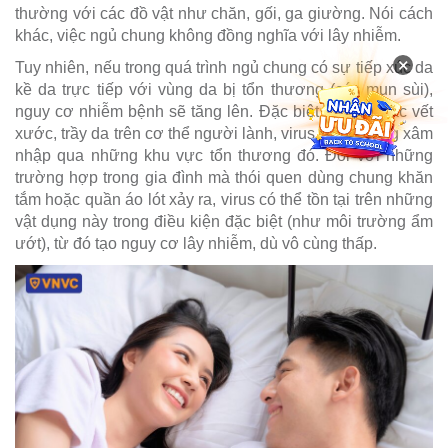
thường với các đồ vật như chăn, gối, ga giường. Nói cách
khác, việc ngủ chung không đồng nghĩa với lây nhiễm.
×
Tuy nhiên, nếu trong quá trình ngủ chung có sự tiếp xúc da
kề da trực tiếp với vùng da bị tổn thương (các mụn sùi),
nguy cơ nhiễm bệnh sẽ tăng lên. Đặc biệt, nếu có các vết
xước, trầy da trên cơ thể người lành, virus sẽ dễ dàng xâm
nhập qua những khu vực tổn thương đó. Đối với những
trường hợp trong gia đình mà thói quen dùng chung khăn
tắm hoặc quần áo lót xảy ra, virus có thể tồn tại trên những
vật dụng này trong điều kiện đặc biệt (như môi trường ẩm
ướt), từ đó tạo nguy cơ lây nhiễm, dù vô cùng thấp.