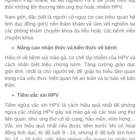
nghiệm Pap smear và xét nghiệm HPV để phát hiện kịp
thời những tổn thương tiền ung thư hoặc nhiễm HPV.
Nam giới, đặc biệt là người có nguy cơ cao (như quan hệ
tình dục đồng giới) nên thăm khám và làm xét nghiệm tại
các phòng khám chuyên khoa da liễu hoặc các bệnh viện
chuyên khoa.
Nâng cao nhận thức và kiến thức về bệnh
Hiểu rõ về bệnh sùi mào gà, cơ chế lây nhiễm của HPV và
cách nhận biết triệu chứng sớm. Tăng cường giáo dục
giới tính, nhất là cho người trẻ, để giúp họ hiểu tầm quan
trọng của việc thực hiện quan hệ an toàn và tự bảo vệ bản
thân.
Tiêm vắc xin HPV
Tiêm ngừa vắc xin HPV là cách hiệu quả nhất để phòng
ngừa các chủng HPV gây sùi mào gà và các loại ung thư
liên quan, như ung thư cổ tử cung, hậu môn, vòm họng…
Vắc xin hiệu quả nhất nếu được tiêm trước khi có hoạt
động tình dục, từ độ tuổi 9 - 14, nhưng ở độ tuổi lớn hơn
(từ 15 – 45 tuổi), việc tiêm phòng vẫn mang lại nhiều lợi