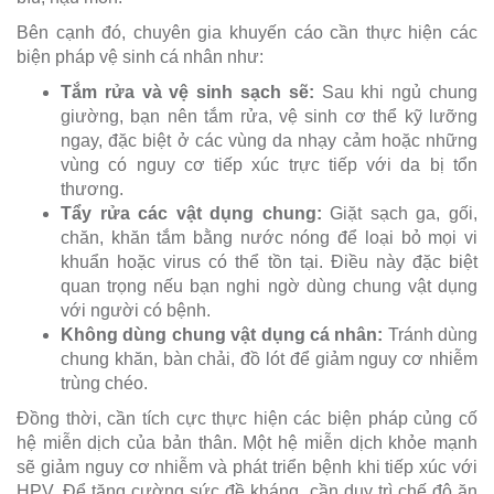
Bên cạnh đó, chuyên gia khuyến cáo cần thực hiện các
biện pháp vệ sinh cá nhân như:
Tắm rửa và vệ sinh sạch sẽ:
Sau khi ngủ chung
giường, bạn nên tắm rửa, vệ sinh cơ thể kỹ lưỡng
ngay, đặc biệt ở các vùng da nhạy cảm hoặc những
vùng có nguy cơ tiếp xúc trực tiếp với da bị tổn
thương.
Tẩy rửa các vật dụng chung:
Giặt sạch ga, gối,
chăn, khăn tắm bằng nước nóng để loại bỏ mọi vi
khuẩn hoặc virus có thể tồn tại. Điều này đặc biệt
quan trọng nếu bạn nghi ngờ dùng chung vật dụng
với người có bệnh.
Không dùng chung vật dụng cá nhân:
Tránh dùng
chung khăn, bàn chải, đồ lót để giảm nguy cơ nhiễm
trùng chéo.
Đồng thời, cần tích cực thực hiện các biện pháp củng cố
hệ miễn dịch của bản thân. Một hệ miễn dịch khỏe mạnh
sẽ giảm nguy cơ nhiễm và phát triển bệnh khi tiếp xúc với
HPV. Để tăng cường sức đề kháng, cần duy trì chế độ ăn