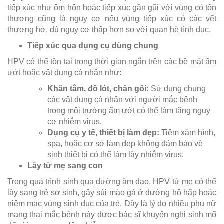
tiếp xúc như ôm hôn hoặc tiếp xúc gần gũi với vùng có tổn
thương cũng là nguy cơ nếu vùng tiếp xúc có các vết
thương hở, dù nguy cơ thấp hơn so với quan hệ tình dục.
Tiếp xúc qua dụng cụ dùng chung
HPV có thể tồn tại trong thời gian ngắn trên các bề mặt ẩm
ướt hoặc vật dụng cá nhân như:
Khăn tắm, đồ lót, chăn gối:
Sử dụng chung
các vật dụng cá nhân với người mắc bệnh
trong môi trường ẩm ướt có thể làm tăng nguy
cơ nhiễm virus.
Dụng cụ y tế, thiết bị làm đẹp:
Tiệm xăm hình,
spa, hoặc cơ sở làm đẹp không đảm bảo vệ
sinh thiết bị có thể làm lây nhiễm virus.
Lây từ mẹ sang con
Trong quá trình sinh qua đường âm đạo, HPV từ mẹ có thể
lây sang trẻ sơ sinh, gây sùi mào gà ở đường hô hấp hoặc
niêm mạc vùng sinh dục của trẻ. Đây là lý do nhiều phụ nữ
mang thai mắc bệnh này được bác sĩ khuyến nghị sinh mổ