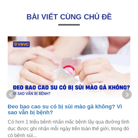
BÀI VIẾT CÙNG CHỦ ĐỀ
Đeo bao cao su có bị sùi mào gà không? Vì
B
sao vẫn bị bệnh?
c
Có hơn 1 triệu bệnh nhân mắc bệnh lây qua đường tình
Mặ
dục được ghi nhận mỗi ngày trên toàn thế giới, trong đó
th
có bệnh sùi...
cơ