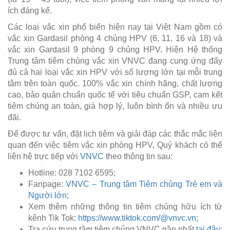
ích đáng kể.
Các loại vắc xin phổ biến hiện nay tại Việt Nam gồm có
vắc xin Gardasil phòng 4 chủng HPV (6, 11, 16 và 18) và
vắc xin Gardasil 9 phòng 9 chủng HPV. Hiện Hệ thống
Trung tâm tiêm chủng vắc xin VNVC đang cung ứng đẩy
đủ cả hai loại vắc xin HPV với số lượng lớn tại mỗi trung
tâm trên toàn quốc. 100% vắc xin chính hãng, chất lượng
cao, bảo quản chuẩn quốc tế với tiêu chuẩn GSP, cam kết
tiêm chủng an toàn, giá hợp lý, luôn bình ổn và nhiều ưu
đãi.
Để được tư vấn, đặt lịch tiêm và giải đáp các thắc mắc liên
quan đến việc tiêm vắc xin phòng HPV, Quý khách có thể
liên hệ trực tiếp với
VNVC
theo thông tin sau:
Hotline: 028 7102 6595;
Fanpage:
VNVC – Trung tâm Tiêm chủng Trẻ em và
Người lớn
;
Xem thêm những thông tin tiêm chủng hữu ích từ
kênh Tik Tok:
https://www.tiktok.com/@vnvc.vn;
Tra cứu trung tâm tiêm chủng VNVC gần nhất
tại đây
;