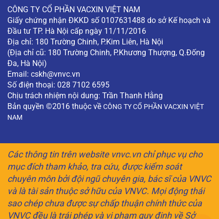
CÔNG TY CỔ PHẦN VACXIN VIỆT NAM
Giấy chứng nhận ĐKKD số 0107631488 do sở Kế hoạch và
Đầu tư TP. Hà Nội cấp ngày 11/11/2016
Địa chỉ: 180 Trường Chinh, P.Kim Liên, Hà Nội
(Địa chỉ cũ: 180 Trường Chinh, P.Khương Thượng, Q.Đống
Đa, Hà Nội)
Email:
cskh@vnvc.vn
Số điện thoại: 028 7102 6595
Chịu trách nhiệm nội dung: Trần Thanh Hằng
Bản quyền ©2016 thuộc về
CÔNG TY CỔ PHẦN VACXIN VIỆT
NAM
Các thông tin trên website vnvc.vn chỉ phục vụ cho
mục đích tham khảo, tra cứu, được kiểm soát
chuyên môn bởi đội ngũ chuyên gia, bác sĩ của VNVC
và là tài sản thuộc sở hữu của VNVC. Mọi động thái
sao chép chưa được sự chấp thuận chính thức của
VNVC đều là trái phép và vi phạm quy định về Sở