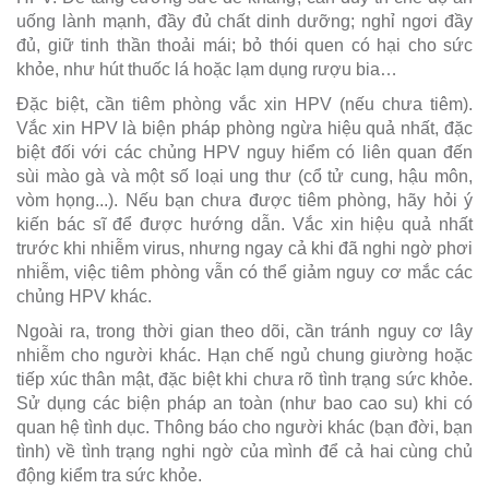
uống lành mạnh, đầy đủ chất dinh dưỡng; nghỉ ngơi đầy
đủ, giữ tinh thần thoải mái; bỏ thói quen có hại cho sức
khỏe, như hút thuốc lá hoặc lạm dụng rượu bia…
Đặc biệt, cần tiêm phòng vắc xin HPV (nếu chưa tiêm).
Vắc xin HPV là biện pháp phòng ngừa hiệu quả nhất, đặc
biệt đối với các chủng HPV nguy hiểm có liên quan đến
sùi mào gà và một số loại ung thư (cổ tử cung, hậu môn,
vòm họng...). Nếu bạn chưa được tiêm phòng, hãy hỏi ý
kiến bác sĩ để được hướng dẫn. Vắc xin hiệu quả nhất
trước khi nhiễm virus, nhưng ngay cả khi đã nghi ngờ phơi
nhiễm, việc tiêm phòng vẫn có thể giảm nguy cơ mắc các
chủng HPV khác.
Ngoài ra, trong thời gian theo dõi, cần tránh nguy cơ lây
nhiễm cho người khác. Hạn chế ngủ chung giường hoặc
tiếp xúc thân mật, đặc biệt khi chưa rõ tình trạng sức khỏe.
Sử dụng các biện pháp an toàn (như bao cao su) khi có
quan hệ tình dục. Thông báo cho người khác (bạn đời, bạn
tình) về tình trạng nghi ngờ của mình để cả hai cùng chủ
động kiểm tra sức khỏe.