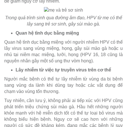
để giảm nguy cơ lây nhiễm.
Trong quá trình sinh qua đường âm đạo, HPV từ mẹ có thể
lây sang trẻ sơ sinh, gây sùi mào gà.
Quan hệ tình dục bằng miệng
Quan hệ tình dục bằng miệng với người nhiễm HPV có thể
lây virus sang vùng miệng, họng, gây sùi mào gà hoặc u
nhú tại niêm mạc miệng, lưỡi, họng (HPV 16, 18 cũng là
nguyên nhân gây một số ung thư vòm họng).
Lây nhiễm từ việc tự truyền virus trên cơ thể
Người mắc bệnh có thể tự lây nhiễm từ vùng da bị bệnh
sang vùng da lành khi dùng tay hoặc các vật dụng để
chạm vào vùng tổn thương.
Tuy nhiên, cần lưu ý, không phải ai tiếp xúc với HPV cũng
phát triển triệu chứng sùi mào gà. Hầu hết những người
khỏe mạnh với hệ miễn dịch tốt có thể tự loại bỏ virus mà
không biểu hiện bệnh. Nguy cơ sẽ cao hơn với những
người có sức đề kháng kém, đang mắc các bệnh lý suy