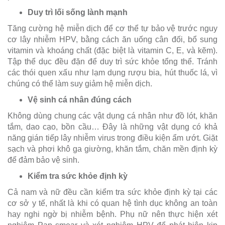
Duy trì lối sống lành mạnh
Tăng cường hệ miễn dịch để cơ thể tự bảo vệ trước nguy
cơ lây nhiễm HPV, bằng cách ăn uống cân đối, bổ sung
vitamin và khoáng chất (đặc biệt là vitamin C, E, và kẽm).
Tập thể dục đều đặn để duy trì sức khỏe tổng thể. Tránh
các thói quen xấu như lạm dụng rượu bia, hút thuốc lá, vì
chúng có thể làm suy giảm hệ miễn dịch.
Vệ sinh cá nhân đúng cách
Không dùng chung các vật dụng cá nhân như đồ lót, khăn
tắm, dao cạo, bồn cầu… Đây là những vật dụng có khả
năng gián tiếp lây nhiễm virus trong điều kiện ẩm ướt. Giặt
sạch và phơi khô ga giường, khăn tắm, chăn mền định kỳ
để đảm bảo vệ sinh.
Kiểm tra sức khỏe định kỳ
Cả nam và nữ đều cần kiểm tra sức khỏe định kỳ tại các
cơ sở y tế, nhất là khi có quan hệ tình dục không an toàn
hay nghi ngờ bị nhiễm bệnh. Phụ nữ nên thực hiện xét