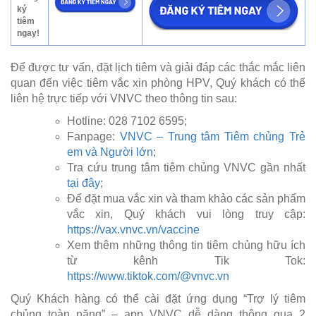
ký
tiêm
ngay!
Để được tư vấn, đặt lịch tiêm và giải đáp các thắc mắc liên
quan đến việc tiêm vắc xin phòng HPV, Quý khách có thể
liên hệ trực tiếp với VNVC theo thông tin sau:
Hotline: 028 7102 6595;
Fanpage:
VNVC – Trung tâm Tiêm chủng Trẻ
em và Người lớn
;
Tra cứu trung tâm tiêm chủng VNVC gần nhất
tại đây
;
Để đặt mua vắc xin và tham khảo các sản phẩm
vắc xin, Quý khách vui lòng truy cập:
https://vax.vnvc.vn/vaccine
Xem thêm những thông tin tiêm chủng hữu ích
từ kênh Tik Tok:
https://www.tiktok.com/@vnvc.vn
Quý Khách hàng có thể cài đặt ứng dụng “Trợ lý tiêm
chủng toàn năng” – app VNVC dễ dàng thông qua 2