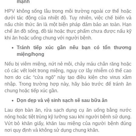
mạnh
HPV không sống lâu trong môi trường ngoài cơ thể hoặc
dưới tác động của nhiệt độ. Tuy nhiên, việc chế biến và
nấu chín thức ăn là một biện pháp đảm bảo an toàn. Hạn
chế ăn đồ sống, đồ tái hoặc thực phẩm chưa được nấu kỹ
khi ăn hoặc uống chung với người bệnh.
Tránh tiếp xúc gần nếu bạn có tổn thương
miệng/họng
Nếu bị viêm miệng, nứt nẻ môi, chảy máu chân răng hoặc
có các vết loét trong miệng, nguy cơ lây nhiễm có thể cao
hơn do các “cửa ngõ” này tạo điều kiện cho virus xâm
nhập. Trong trường hợp này, hãy báo trước để tránh ăn
chung hoặc tiếp xúc gần.
Dọn dẹp và vệ sinh sạch sẽ sau bữa ăn
Lau dọn bàn ăn, rửa sạch dụng cụ ăn uống bằng nước
nóng hoặc tiệt trùng kỹ lưỡng sau khi người bệnh sử dụng.
Vứt bỏ khăn giấy, khăn lau miệng của người bệnh đúng
nơi quy định và không sử dụng chung khăn.