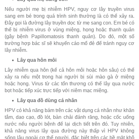
Nếu người mẹ bị nhiễm HPV, nguy cơ lây truyền virus
sang em bé trong quá trình sinh thường là có thể xảy ra.
Đây gọi là đường lây truyền dọc từ mẹ sang con. Em bé có
thể bị nhiễm virus ở vùng miệng, họng hoặc thanh quản
(gây bệnh Papillomatosis thanh quản). Do đó, một số
trường hợp bác sĩ sẽ khuyến cáo mổ đẻ để tránh nguy cơ
lây nhiễm.
Lây qua hôn môi
Lây nhiễm qua hôn (kể cả hôn môi hoặc hôn sâu) có thể
xảy ra nếu một trong hai người bị sùi mào gà ở miệng
hoặc họng. Virus từ các tổn thương có thể lây qua nước
bọt hoặc tiếp xúc trực tiếp với niêm mạc miệng.
Lây qua đồ dùng cá nhân
HPV có khả năng bám trên các vật dụng cá nhân như khăn
tắm, dao cạo, đồ lót, bàn chải đánh răng, hoặc cốc uống
nước nếu người bệnh để lại dịch tiết trên đó. Tuy nhiên,
khả năng virus lây qua đường này thấp vì HPV không
sống lâu ngoài cơ thể người, đặc biệt trên các bề mặt khô