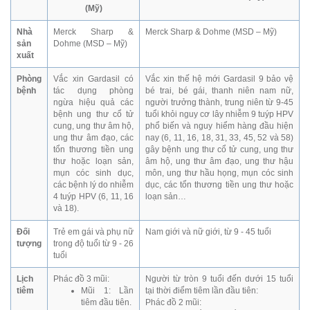
(Mỹ)
Nhà
Merck Sharp &
Merck Sharp & Dohme (MSD – Mỹ)
sản
Dohme (MSD – Mỹ)
xuất
Phòng
Vắc xin Gardasil có
Vắc xin thế hệ mới Gardasil 9 bảo vệ
bệnh
tác dụng phòng
bé trai, bé gái, thanh niên nam nữ,
ngừa hiệu quả các
người trưởng thành, trung niên từ 9-45
bệnh ung thư cổ tử
tuổi khỏi nguy cơ lây nhiễm 9 tuýp HPV
cung, ung thư âm hộ,
phổ biến và nguy hiểm hàng đầu hiện
ung thư âm đạo, các
nay (6, 11, 16, 18, 31, 33, 45, 52 và 58)
tổn thương tiền ung
gây bệnh ung thư cổ tử cung, ung thư
thư hoặc loạn sản,
âm hộ, ung thư âm đạo, ung thư hậu
mụn cóc sinh dục,
môn, ung thư hầu họng, mụn cóc sinh
các bệnh lý do nhiễm
dục, các tổn thương tiền ung thư hoặc
4 tuýp HPV (6, 11, 16
loạn sản…
và 18).
Đối
Trẻ em gái và phụ nữ
Nam giới và nữ giới, từ 9 - 45 tuổi
tượng
trong độ tuổi từ 9 - 26
tuổi
Lịch
Phác đồ 3 mũi:
Người từ tròn 9 tuổi đến dưới 15 tuổi
tiêm
Mũi 1: Lần
tại thời điểm tiêm lần đầu tiên:
tiêm đầu tiên.
Phác đồ 2 mũi: