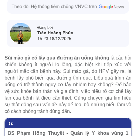
Đăng bởi
Trần Hoàng Phúc
15:23 18/12/2025
Sùi mào gà có lây qua đường ăn uống không
là câu hỏi
khiến không ít người lo lắng, đặc biệt khi tiếp xúc với
người mắc căn bệnh này. Sùi mào gà, do HPV gây ra, là
bệnh lây phổ biến qua đường tình dục. Liệu quá trình ăn
uống có trở thành nguy cơ lây nhiễm hay không? Để bảo
vệ sức khỏe bản thân và gia đình, việc hiểu rõ cơ chế lây
lan của bệnh là điều cần thiết. Cùng chuyên gia tìm hiểu
sự thật đằng sau vấn đề này để loại bỏ những hiểu lầm và
có cách phòng tránh đúng đắn.
BS Phạm Hồng Thuyết - Quản lý Y khoa vùng 1