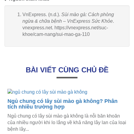
VnExpress. (n.d.).
Sùi mào gà: Cách phòng
ngừa & chữa bệnh – VnExpress Sức Khỏe
.
vnexpress.net. https://vnexpress.net/suc-
khoe/cam-nang/sui-mao-ga-110
BÀI VIẾT CÙNG CHỦ ĐỀ
ân
oăn
a loại