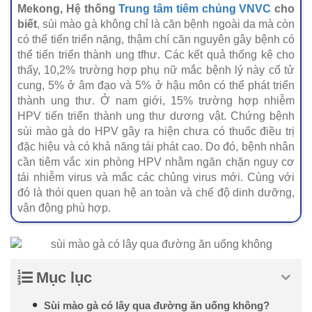
Mekong, Hệ thống
Trung tâm tiêm chủng VNVC
cho
biết
, sùi mào gà không chỉ là căn bệnh ngoài da mà còn
có thể tiến triển nặng, thậm chí căn nguyên gây bệnh có
thể tiến triển thành ung tfhư. Các kết quả thống kê cho
thấy, 10,2% trường hợp phụ nữ mắc bệnh lý này cổ tử
cung, 5% ở âm đạo và 5% ở hậu môn có thể phát triển
thành ung thư. Ở nam giới, 15% trường hợp nhiễm
HPV tiến triển thành ung thư dương vật. Chứng bệnh
sùi mào gà do HPV gây ra hiện chưa có thuốc điều trị
đặc hiệu và có khả năng tái phát cao. Do đó, bệnh nhân
cần tiêm vắc xin phòng HPV nhằm ngăn chặn nguy cơ
tái nhiễm virus và mắc các chủng virus mới. Cùng với
đó là thói quen quan hệ an toàn và chế độ dinh dưỡng,
vận động phù hợp.
Mục lục
Sùi mào gà có lây qua đường ăn uống không?