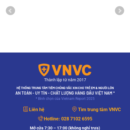
Người lớn có cần tiêm bại liệt không? Ai
không cần tiêm?
Mặc dù hiện nay bệnh bại liệt đã được kiểm soát và
thanh toán ở nhiều quốc gia nhờ chương trình tiêm
chủng mở rộng. Tuy nhiên,...
Thành lập từ năm 2017
HỆ THỐNG TRUNG TÂM TIÊM CHỦNG VẮC XIN CHO TRẺ EM & NGƯỜI LỚN
AN TOÀN - UY TÍN - CHẤT LƯỢNG HÀNG ĐẦU VIỆT NAM *
* Bình chọn của Vietnam Report 2025
Liên hệ
Tìm trung tâm VNVC
Hotline:
028 7102 6595
Mở cửa 7:30 – 17:00 (không nghỉ trưa)