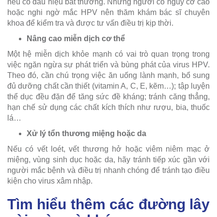
nếu có dấu hiệu bất thường. Những người có nguy cơ cao
hoặc nghi ngờ mắc HPV nên thăm khám bác sĩ chuyên
khoa để kiểm tra và được tư vấn điều trị kịp thời.
Nâng cao miễn dịch cơ thể
Một hệ miễn dịch khỏe mạnh có vai trò quan trọng trong
việc ngăn ngừa sự phát triển và bùng phát của virus HPV.
Theo đó, cần chú trọng việc ăn uống lành mạnh, bổ sung
đủ dưỡng chất cần thiết (vitamin A, C, E, kẽm…); tập luyện
thể dục đều đặn để tăng sức đề kháng; tránh căng thẳng,
hạn chế sử dụng các chất kích thích như rượu, bia, thuốc
lá…
Xử lý tổn thương miệng hoặc da
Nếu có vết loét, vết thương hở hoặc viêm niêm mạc ở
miệng, vùng sinh dục hoặc da, hãy tránh tiếp xúc gần với
người mắc bệnh và điều trị nhanh chóng để tránh tạo điều
kiện cho virus xâm nhập.
Tìm hiểu thêm các đường lây