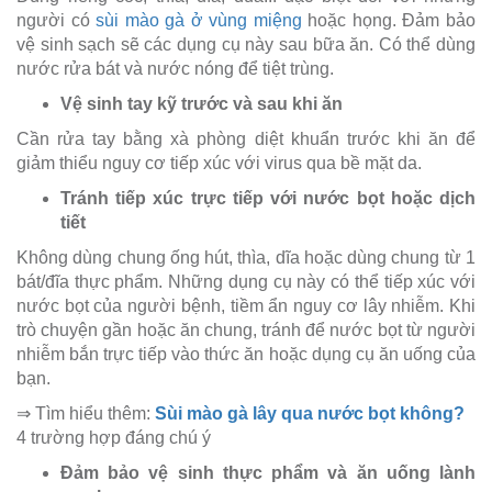
người có
sùi mào gà ở vùng miệng
hoặc họng. Đảm bảo
vệ sinh sạch sẽ các dụng cụ này sau bữa ăn. Có thể dùng
nước rửa bát và nước nóng để tiệt trùng.
Vệ sinh tay kỹ trước và sau khi ăn
Cần rửa tay bằng xà phòng diệt khuẩn trước khi ăn để
giảm thiểu nguy cơ tiếp xúc với virus qua bề mặt da.
Tránh tiếp xúc trực tiếp với nước bọt hoặc dịch
tiết
Không dùng chung ống hút, thìa, dĩa hoặc dùng chung từ 1
bát/đĩa thực phẩm. Những dụng cụ này có thể tiếp xúc với
nước bọt của người bệnh, tiềm ẩn nguy cơ lây nhiễm. Khi
trò chuyện gần hoặc ăn chung, tránh để nước bọt từ người
nhiễm bắn trực tiếp vào thức ăn hoặc dụng cụ ăn uống của
bạn.
⇒ Tìm hiểu thêm:
Sùi mào gà lây qua nước bọt không?
4 trường hợp đáng chú ý
Đảm bảo vệ sinh thực phẩm và ăn uống lành