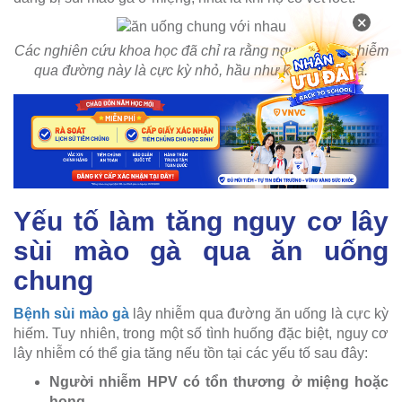
×
Các nghiên cứu khoa học đã chỉ ra rằng nguy cơ lây nhiễm
qua đường này là cực kỳ nhỏ, hầu như không xảy ra.
Yếu tố làm tăng nguy cơ lây
sùi mào gà qua ăn uống
chung
Bệnh sùi mào gà
lây nhiễm qua đường ăn uống là cực kỳ
hiếm. Tuy nhiên, trong một số tình huống đặc biệt, nguy cơ
lây nhiễm có thể gia tăng nếu tồn tại các yếu tố sau đây:
Người nhiễm HPV có tổn thương ở miệng hoặc
họng