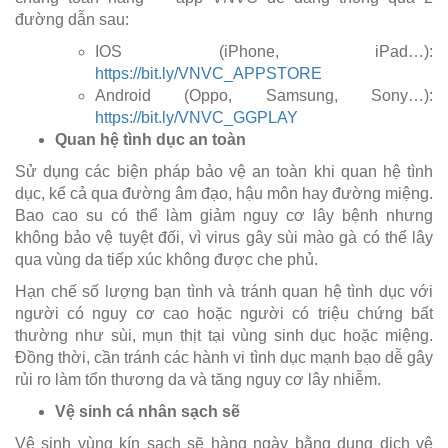
đường dẫn sau:
IOS (iPhone, iPad…):
https://bit.ly/VNVC_APPSTORE
Android (Oppo, Samsung, Sony…):
https://bit.ly/VNVC_GGPLAY
Quan hệ tình dục an toàn
Sử dụng các biện pháp bảo vệ an toàn khi quan hệ tình
dục, kể cả qua đường âm đạo, hậu môn hay đường miệng.
Bao cao su có thể làm giảm nguy cơ lây bệnh nhưng
không bảo vệ tuyệt đối, vì virus gây sùi mào gà có thể lây
qua vùng da tiếp xúc không được che phủ.
Hạn chế số lượng bạn tình và tránh quan hệ tình dục với
người có nguy cơ cao hoặc người có triệu chứng bất
thường như sùi, mụn thịt tại vùng sinh dục hoặc miệng.
Đồng thời, cần tránh các hành vi tình dục mạnh bạo dễ gây
rủi ro làm tổn thương da và tăng nguy cơ lây nhiễm.
Vệ sinh cá nhân sạch sẽ
Vệ sinh vùng kín sạch sẽ hàng ngày bằng dung dịch vệ