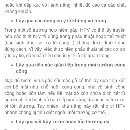
hoặc khi tiếp xúc với ánh nắng, nhiệt độ cao và các chất
kháng khuẩn.
Lây qua các dụng cụ y tế không vô trùng
Trong một số trường hợp hiếm gặp, HPV có thể lây truyền
nếu các thiết bị y tế dùng trong phẫu thuật hoặc thủ thuật
(nạo sinh dục, soi cổ tử cung...) không được khử trùng
đúng cách. Vì vậy, việc thực hiện phẫu thuật tại các cơ sở
y tế uy tín, đảm bảo tiêu chuẩn y tế là rất quan trọng.
Lây qua tiếp xúc gián tiếp trong môi trường công
cộng
Mặc dù hiếm, virus gây sùi mào gà có thể lây qua tiếp xúc
với bề mặt như chỗ ngồi công cộng, nhà vệ sinh công
cộng hoặc bồn tắm nếu bề mặt đó còn chứa dịch tiết từ
người nhiễm bệnh và bạn tiếp xúc vùng da hoặc niêm mạc
bị tổn thương. Tuy nhiên, khả năng này rất nhỏ vì HPV
nhanh chóng bị tiêu diệt ngoài môi trường cơ thể.
Lây qua vết trầy xước hoặc tổn thương da