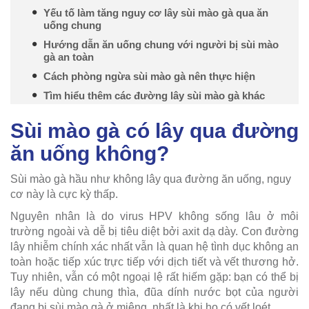
Yếu tố làm tăng nguy cơ lây sùi mào gà qua ăn
uống chung
Hướng dẫn ăn uống chung với người bị sùi mào
gà an toàn
Cách phòng ngừa sùi mào gà nên thực hiện
Tìm hiểu thêm các đường lây sùi mào gà khác
Sùi mào gà có lây qua đường
ăn uống không?
Sùi mào gà hầu như không lây qua đường ăn uống, nguy
cơ này là cực kỳ thấp.
Nguyên nhân là do virus HPV không sống lâu ở môi
trường ngoài và dễ bị tiêu diệt bởi axit dạ dày. Con đường
lây nhiễm chính xác nhất vẫn là quan hệ tình dục không an
toàn hoặc tiếp xúc trực tiếp với dịch tiết và vết thương hở.
Tuy nhiên, vẫn có một ngoại lệ rất hiếm gặp: bạn có thể bị
lây nếu dùng chung thìa, đũa dính nước bọt của người
đang bị sùi mào gà ở miệng, nhất là khi họ có vết loét.