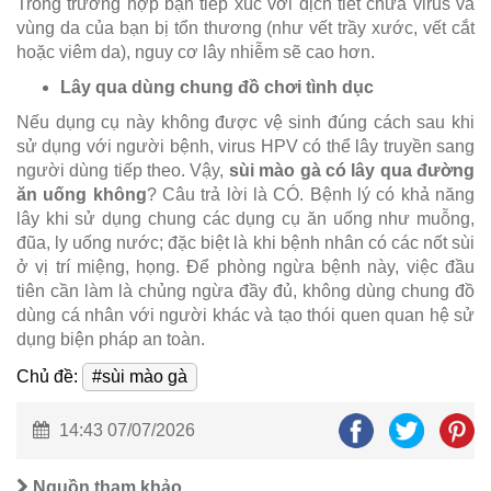
Trong trường hợp bạn tiếp xúc với dịch tiết chứa virus và
vùng da của bạn bị tổn thương (như vết trầy xước, vết cắt
hoặc viêm da), nguy cơ lây nhiễm sẽ cao hơn.
Lây qua dùng chung đồ chơi tình dục
Nếu dụng cụ này không được vệ sinh đúng cách sau khi
sử dụng với người bệnh, virus HPV có thể lây truyền sang
người dùng tiếp theo. Vậy,
sùi mào gà có lây qua đường
ăn uống không
? Câu trả lời là CÓ. Bệnh lý có khả năng
lây khi sử dụng chung các dụng cụ ăn uống như muỗng,
đũa, ly uống nước; đặc biệt là khi bệnh nhân có các nốt sùi
ở vị trí miệng, họng. Để phòng ngừa bệnh này, việc đầu
tiên cần làm là chủng ngừa đầy đủ, không dùng chung đồ
dùng cá nhân với người khác và tạo thói quen quan hệ sử
dụng biện pháp an toàn.
Chủ đề:
#sùi mào gà
14:43 07/07/2026
Nguồn tham khảo