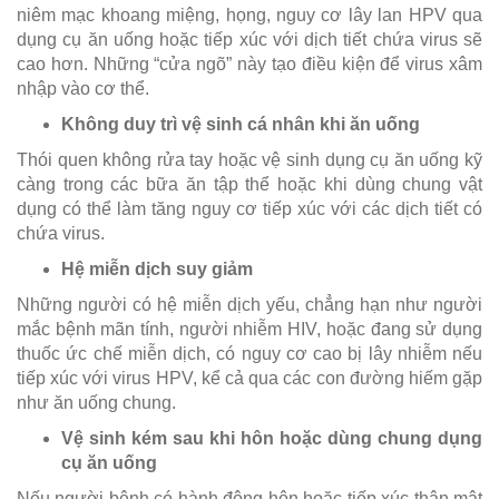
niêm mạc khoang miệng, họng, nguy cơ lây lan HPV qua
dụng cụ ăn uống hoặc tiếp xúc với dịch tiết chứa virus sẽ
cao hơn. Những “cửa ngõ” này tạo điều kiện để virus xâm
nhập vào cơ thể.
Không duy trì vệ sinh cá nhân khi ăn uống
Thói quen không rửa tay hoặc vệ sinh dụng cụ ăn uống kỹ
càng trong các bữa ăn tập thể hoặc khi dùng chung vật
dụng có thể làm tăng nguy cơ tiếp xúc với các dịch tiết có
chứa virus.
Hệ miễn dịch suy giảm
Những người có hệ miễn dịch yếu, chẳng hạn như người
mắc bệnh mãn tính, người nhiễm HIV, hoặc đang sử dụng
thuốc ức chế miễn dịch, có nguy cơ cao bị lây nhiễm nếu
tiếp xúc với virus HPV, kể cả qua các con đường hiếm gặp
như ăn uống chung.
Vệ sinh kém sau khi hôn hoặc dùng chung dụng
cụ ăn uống
Nếu người bệnh có hành động hôn hoặc tiếp xúc thân mật