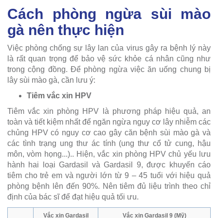
Cách phòng ngừa sùi mào
gà nên thực hiện
Việc phòng chống sự lây lan của virus gây ra bệnh lý này
là rất quan trọng để bảo vệ sức khỏe cá nhân cũng như
trong cộng đồng. Để phòng ngừa việc ăn uống chung bị
lây sùi mào gà, cần lưu ý:
Tiêm vắc xin HPV
Tiêm vắc xin phòng HPV là phương pháp hiệu quả, an
toàn và tiết kiệm nhất để ngăn ngừa nguy cơ lây nhiễm các
chủng HPV có nguy cơ cao gây căn bệnh sùi mào gà và
các tình trạng ung thư ác tính (ung thư cổ tử cung, hậu
môn, vòm họng...).. Hiện, vắc xin phòng HPV chủ yếu lưu
hành hai loại Gardasil và Gardasil 9, được khuyến cáo
tiêm cho trẻ em và người lớn từ 9 – 45 tuổi với hiệu quả
phòng bệnh lên đến 90%. Nên tiêm đủ liệu trình theo chỉ
định của bác sĩ để đạt hiệu quả tối ưu.
Vắc xin Gardasil
Vắc xin Gardasil 9 (Mỹ)