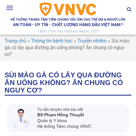
Toggle
navigation
HỆ THỐNG TRUNG TÂM TIÊM CHỦNG VẮC XIN CHO TRẺ EM & NGƯỜI LỚN
AN TOÀN - UY TÍN - CHẤT LƯỢNG HÀNG ĐẦU VIỆT NAM *
* Bình chọn của Vietnam Report 2025
Trang chủ
»
Thông tin bệnh học
»
Truyền nhiễm
»
Sùi mào
gà có lây qua đường ăn uống không? Ăn chung có nguy
cơ?
SÙI MÀO GÀ CÓ LÂY QUA ĐƯỜNG
ĂN UỐNG KHÔNG? ĂN CHUNG CÓ
NGUY CƠ?
Tư vấn chuyên môn bài viết
BS Phạm Hồng Thuyết
Quản lý Y khoa
Hệ thống Tiêm chủng VNVC