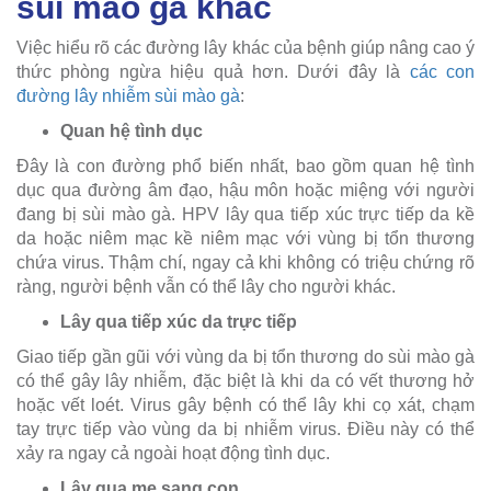
sùi mào gà khác
Việc hiểu rõ các đường lây khác của bệnh giúp nâng cao ý
thức phòng ngừa hiệu quả hơn. Dưới đây là
các con
đường lây nhiễm sùi mào gà
:
Quan hệ tình dục
Đây là con đường phổ biến nhất, bao gồm quan hệ tình
dục qua đường âm đạo, hậu môn hoặc miệng với người
đang bị sùi mào gà. HPV lây qua tiếp xúc trực tiếp da kề
da hoặc niêm mạc kề niêm mạc với vùng bị tổn thương
chứa virus. Thậm chí, ngay cả khi không có triệu chứng rõ
ràng, người bệnh vẫn có thể lây cho người khác.
Lây qua tiếp xúc da trực tiếp
Giao tiếp gần gũi với vùng da bị tổn thương do sùi mào gà
có thể gây lây nhiễm, đặc biệt là khi da có vết thương hở
hoặc vết loét. Virus gây bệnh có thể lây khi cọ xát, chạm
tay trực tiếp vào vùng da bị nhiễm virus. Điều này có thể
xảy ra ngay cả ngoài hoạt động tình dục.
Lây qua mẹ sang con