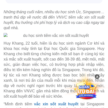
Những tháng cuối năm, nhiều du học sinh Úc, Singapore…
tranh thủ dịp về nước đã đến VNVC tiêm vắc xin sốt xuất
huyết, thụ hưởng chi phí hợp lý và dịch vụ cao cấp ngay tại
quê nhà.
Huy Khang, 22 tuổi, hiện là du học sinh ngành Cơ khí và
khoa học máy tính tại Đại học Quốc gia Singapore. Huy
Khang cho biết từng chứng kiến một số bạn ở cùng ký túc
xá mắc sốt xuất huyết, sốt cao đến 38-39 độ, mệt mỏi, mất
sức, gián đoạn việc học, có trường hợp phải nhập viện,
điều trị tốn kém hàng nghìn đô la Singapore. Trong khi đó,
ký túc xá nơi Khang sống được bao bọc bởi nhiều cây
×
xanh, là nơi trú ẩn của muỗi mỗi khi mùa mưa đến. Nhân
dịp về nước nghỉ ngơi trước khi quay lại năm học mới,
Khang đến VNVC gần nhà tiêm đồng thời vắc xin cúm và
sốt xuất huyết để bảo vệ sức khỏe.
“Mình định tiêm
vắc xin sốt xuất huyết
tại Singapore