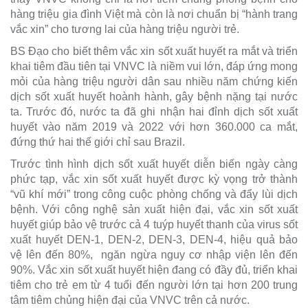
hàng triệu gia đình Việt mà còn là nơi chuẩn bị “hành trang
vắc xin” cho tương lai của hàng triệu người trẻ.
BS Đạo cho biết thêm vắc xin sốt xuất huyết ra mắt và triển
khai tiêm đầu tiên tại VNVC là niềm vui lớn, đáp ứng mong
mỏi của hàng triệu người dân sau nhiều năm chứng kiến
dịch sốt xuất huyết hoành hành, gây bệnh nặng tại nước
ta. Trước đó, nước ta đã ghi nhận hai đỉnh dịch sốt xuất
huyết vào năm 2019 và 2022 với hơn 360.000 ca mắt,
đứng thứ hai thế giới chỉ sau Brazil.
Trước tình hình dịch sốt xuất huyết diễn biến ngày càng
phức tạp, vắc xin sốt xuất huyết được kỳ vọng trở thành
“vũ khí mới” trong công cuộc phòng chống và đẩy lùi dịch
bệnh. Với công nghệ sản xuất hiện đại, vắc xin sốt xuất
huyết giúp bảo vệ trước cả 4 tuýp huyết thanh của virus sốt
xuất huyết DEN-1, DEN-2, DEN-3, DEN-4, hiệu quả bảo
vệ lên đến 80%, ngăn ngừa nguy cơ nhập viện lên đến
90%. Vắc xin sốt xuất huyết hiện đang có đầy đủ, triển khai
tiêm cho trẻ em từ 4 tuổi đến người lớn tại hơn 200 trung
tâm tiêm chủng hiện đại của VNVC trên cả nước.