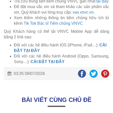
Tra cứu trung tâm tiêm chủng VNVC gần nhất
tại đây
;
Để đặt mua vắc xin và tham khảo các sản phẩm vắc
xin, Quý khách vui lòng truy cập:
vax.vnvc.vn
.
Xem thêm những thông tin tiêm chủng hữu ích từ
kênh
Tik Tok Bác sĩ Tiêm chủng VNVC
Quý Khách hàng có thể tải VNVC Mobile App dễ dàng
bằng 2 link sau:
Đối với các hệ điều hành IOS (iPhone, iPad…):
CÀI
ĐẶT TẠI ĐÂY
Đối với các hệ điều hành Android (Oppo, Samsung,
Sony…):
CÀI ĐẶT TẠI ĐÂY
03:35 09/07/2026
BÀI VIẾT CÙNG CHỦ ĐỀ