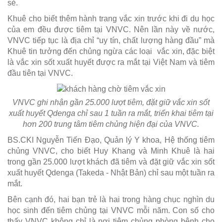
sẻ.
Khuê cho biết thêm hành trang vắc xin trước khi đi du học
của em đều được tiêm tại VNVC. Nên lần này về nước,
VNVC tiếp tục là địa chỉ “uy tín, chất lượng hàng đầu” mà
Khuê tin tưởng đến chủng ngừa các loại vắc xin, đặc biệt
là vắc xin sốt xuất huyết được ra mắt tại Việt Nam và tiêm
đầu tiên tại VNVC.
VNVC ghi nhận gần 25.000 lượt tiêm, đặt giữ vắc xin sốt
xuất huyết Qdenga chỉ sau 1 tuần ra mắt, triển khai tiêm tại
hơn 200 trung tâm tiêm chủng hiện đại của VNVC.
BS.CKI Nguyễn Tiến Đạo, Quản lý Y khoa, Hệ thống tiêm
chủng VNVC, cho biết Huy Khang và Minh Khuê là hai
trong gần 25.000 lượt khách đã tiêm và đặt giữ vắc xin sốt
xuất huyết Qdenga (Takeda - Nhật Bản) chỉ sau một tuần ra
mắt.
Bên cạnh đó, hai bạn trẻ là hai trong hàng chục nghìn du
học sinh đến tiêm chủng tại VNVC mỗi năm. Con số cho
thấy VNVC không chỉ là nơi tiêm chủng phòng bệnh cho