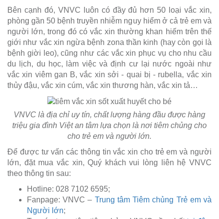
Bên cạnh đó, VNVC luôn có đầy đủ hơn 50 loại vắc xin,
phòng gần 50 bệnh truyền nhiễm nguy hiểm ở cả trẻ em và
người lớn, trong đó có vắc xin thường khan hiếm trên thế
giới như vắc xin ngừa bệnh zona thần kinh (hay còn gọi là
bệnh giời leo), cũng như các vắc xin phục vụ cho nhu cầu
du lịch, du học, làm việc và định cư lại nước ngoài như
vắc xin viêm gan B, vắc xin sởi - quai bị - rubella, vắc xin
thủy đậu, vắc xin cúm, vắc xin thương hàn, vắc xin tả…
VNVC là địa chỉ uy tín, chất lượng hàng đầu được hàng
triệu gia đình Việt an tâm lựa chọn là nơi tiêm chủng cho
cho trẻ em và người lớn.
Để được tư vấn các thông tin vắc xin cho trẻ em và người
lớn, đặt mua vắc xin, Quý khách vui lòng liên hệ VNVC
theo thông tin sau:
Hotline: 028 7102 6595;
Fanpage: VNVC –
Trung tâm Tiêm chủng Trẻ em và
Người lớn
;