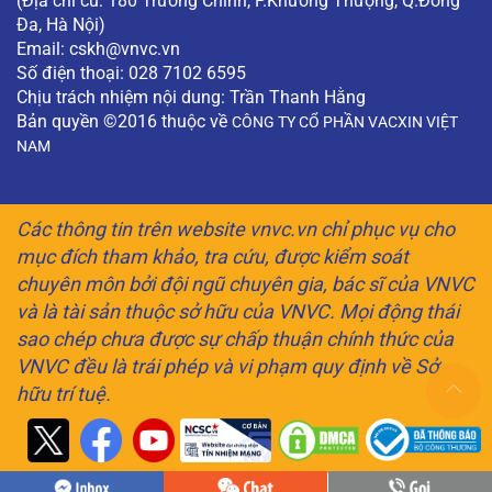
(Địa chỉ cũ: 180 Trường Chinh, P.Khương Thượng, Q.Đống
Đa, Hà Nội)
Email:
cskh@vnvc.vn
Số điện thoại: 028 7102 6595
Chịu trách nhiệm nội dung: Trần Thanh Hằng
Bản quyền ©2016 thuộc về
CÔNG TY CỔ PHẦN VACXIN VIỆT
NAM
Các thông tin trên website vnvc.vn chỉ phục vụ cho
mục đích tham khảo, tra cứu, được kiểm soát
chuyên môn bởi đội ngũ chuyên gia, bác sĩ của VNVC
và là tài sản thuộc sở hữu của VNVC. Mọi động thái
sao chép chưa được sự chấp thuận chính thức của
VNVC đều là trái phép và vi phạm quy định về Sở
hữu trí tuệ.