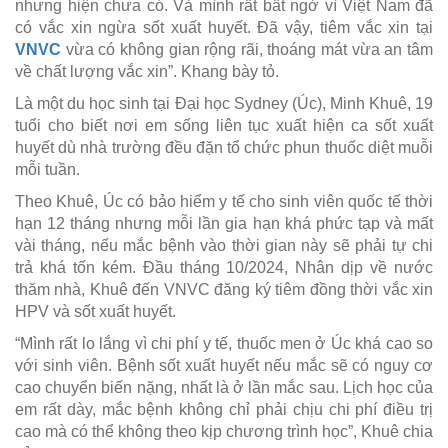
nhưng hiện chưa có. Và mình rất bất ngờ vì Việt Nam đã
có vắc xin ngừa sốt xuất huyết. Đã vậy, tiêm vắc xin tại
VNVC
vừa có không gian rộng rãi, thoáng mát vừa an tâm
về chất lượng vắc xin”. Khang bày tỏ.
Là một du học sinh tại Đại học Sydney (Úc), Minh Khuê, 19
tuổi cho biết nơi em sống liên tục xuất hiện ca sốt xuất
huyết dù nhà trường đều đặn tổ chức phun thuốc diệt muỗi
mỗi tuần.
Theo Khuê, Úc có bảo hiểm y tế cho sinh viên quốc tế thời
hạn 12 tháng nhưng mỗi lần gia hạn khá phức tạp và mất
vài tháng, nếu mắc bệnh vào thời gian này sẽ phải tự chi
trả khá tốn kém. Đầu tháng 10/2024, Nhân dịp về nước
thăm nhà, Khuê đến VNVC đăng ký tiêm đồng thời vắc xin
HPV và sốt xuất huyết.
“Mình rất lo lắng vì chi phí y tế, thuốc men ở Úc khá cao so
với sinh viên. Bệnh sốt xuất huyết nếu mắc sẽ có nguy cơ
cao chuyển biến nặng, nhất là ở lần mắc sau. Lịch học của
em rất dày, mắc bệnh không chỉ phải chịu chi phí điều trị
cao mà có thể không theo kịp chương trình học”, Khuê chia