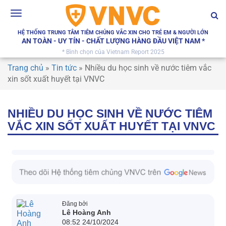
Toggle
navigation
HỆ THỐNG TRUNG TÂM TIÊM CHỦNG VẮC XIN CHO TRẺ EM & NGƯỜI LỚN
AN TOÀN - UY TÍN - CHẤT LƯỢNG HÀNG ĐẦU VIỆT NAM *
* Bình chọn của Vietnam Report 2025
Trang chủ
»
Tin tức
»
Nhiều du học sinh về nước tiêm vắc
xin sốt xuất huyết tại VNVC
NHIỀU DU HỌC SINH VỀ NƯỚC TIÊM
VẮC XIN SỐT XUẤT HUYẾT TẠI VNVC
Đăng bởi
Lê Hoàng Anh
08:52 24/10/2024