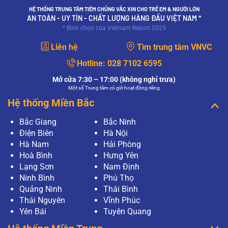
HỆ THỐNG TRUNG TÂM TIÊM CHỦNG VẮC XIN CHO TRẺ EM & NGƯỜI LỚN
AN TOÀN - UY TÍN - CHẤT LƯỢNG HÀNG ĐẦU VIỆT NAM *
* Bình chọn của Vietnam Report 2025
Liên hệ
Tìm trung tâm VNVC
Hotline:
028 7102 6595
Mở cửa 7:30 – 17:00 (không nghỉ trưa)
Một số Trung tâm có giờ hoạt động riêng
Hệ thống Miền Bắc
Bắc Giang
Bắc Ninh
Điện Biên
Hà Nội
Hà Nam
Hải Phòng
Hoà Bình
Hưng Yên
Lạng Sơn
Nam Định
Ninh Bình
Phú Thọ
Quảng Ninh
Thái Bình
Thái Nguyên
Vĩnh Phúc
Yên Bái
Tuyên Quang