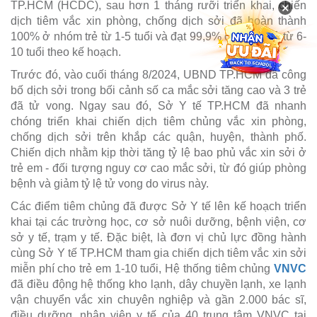
TP.HCM (HCDC), sau hơn 1 tháng rưỡi triển khai, chiến
×
dịch tiêm vắc xin phòng, chống dịch sởi đã hoàn thành
100% ở nhóm trẻ từ 1-5 tuổi và đạt 99,9% ở nhóm trẻ từ 6-
10 tuổi theo kế hoạch.
Trước đó, vào cuối tháng 8/2024, UBND TP.HCM đã công
bố dịch sởi trong bối cảnh số ca mắc sởi tăng cao và 3 trẻ
đã tử vong. Ngay sau đó, Sở Y tế TP.HCM đã nhanh
chóng triển khai chiến dịch tiêm chủng vắc xin phòng,
chống dịch sởi trên khắp các quận, huyện, thành phố.
Chiến dịch nhằm kịp thời tăng tỷ lệ bao phủ vắc xin sởi ở
trẻ em - đối tượng nguy cơ cao mắc sởi, từ đó giúp phòng
bệnh và giảm tỷ lệ tử vong do virus này.
Các điểm tiêm chủng đã được Sở Y tế lên kế hoạch triển
khai tại các trường học, cơ sở nuôi dưỡng, bệnh viện, cơ
sở y tế, trạm y tế. Đặc biệt, là đơn vị chủ lực đồng hành
cùng Sở Y tế TP.HCM tham gia chiến dịch tiêm vắc xin sởi
miễn phí cho trẻ em 1-10 tuổi, Hệ thống tiêm chủng
VNVC
đã điều động hệ thống kho lạnh, dây chuyền lạnh, xe lạnh
vận chuyển vắc xin chuyên nghiệp và gần 2.000 bác sĩ,
điều dưỡng, nhân viên y tế của 40 trung tâm VNVC tại