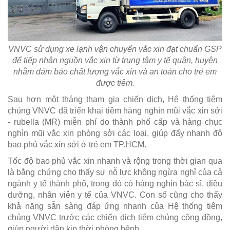
VNVC sử dụng xe lạnh vận chuyển vắc xin đạt chuẩn GSP
để tiếp nhận nguồn vắc xin từ trung tâm y tế quận, huyện
nhằm đảm bảo chất lượng vắc xin và an toàn cho trẻ em
được tiêm.
Sau hơn một tháng tham gia chiến dịch, Hệ thống tiêm
chủng VNVC đã triển khai tiêm hàng nghìn mũi vắc xin sởi
- rubella (MR) miễn phí do thành phố cấp và hàng chục
nghìn mũi vắc xin phòng sởi các loại, giúp đẩy nhanh độ
bao phủ vắc xin sởi ở trẻ em TP.HCM.
Tốc độ bao phủ vắc xin nhanh và rộng trong thời gian qua
là bằng chứng cho thấy sự nỗ lực không ngừa nghỉ của cả
ngành y tế thành phố, trong đó có hàng nghìn bác sĩ, điều
dưỡng, nhân viên y tế của VNVC. Con số cũng cho thấy
khả năng sẵn sàng đáp ứng nhanh của Hệ thống tiêm
chủng VNVC trước các chiến dịch tiêm chủng cộng đồng,
giúp người dân kịp thời phòng bệnh.