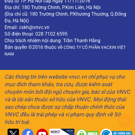
Đầu tư TP. Hà Nội cấp ngày 11/11/2016
Địa chỉ: 180 Trường Chinh, P.Kim Liên, Hà Nội
(Địa chỉ cũ: 180 Trường Chinh, P.Khương Thượng, Q.Đống
Đa, Hà Nội)
Email:
cskh@vnvc.vn
Số điện thoại: 028 7102 6595
Chịu trách nhiệm nội dung: Trần Thanh Hằng
Bản quyền ©2016 thuộc về
CÔNG TY CỔ PHẦN VACXIN VIỆT
NAM
Các thông tin trên website vnvc.vn chỉ phục vụ cho
mục đích tham khảo, tra cứu, được kiểm soát
chuyên môn bởi đội ngũ chuyên gia, bác sĩ của VNVC
và là tài sản thuộc sở hữu của VNVC. Mọi động thái
sao chép chưa được sự chấp thuận chính thức của
VNVC đều là trái phép và vi phạm quy định về Sở
hữu trí tuệ.