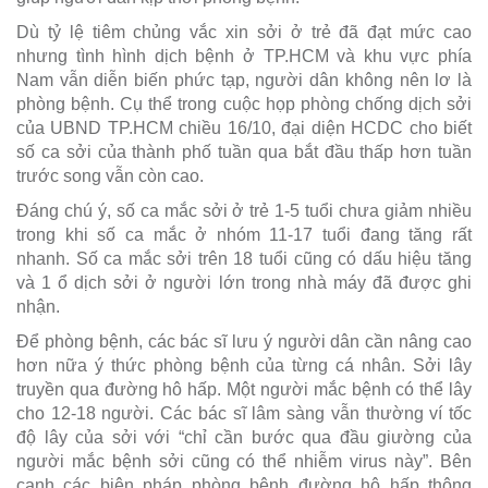
Dù tỷ lệ tiêm chủng vắc xin sởi ở trẻ đã đạt mức cao
nhưng tình hình dịch bệnh ở TP.HCM và khu vực phía
Nam vẫn diễn biến phức tạp, người dân không nên lơ là
phòng bệnh. Cụ thể trong cuộc họp phòng chống dịch sởi
của UBND TP.HCM chiều 16/10, đại diện HCDC cho biết
số ca sởi của thành phố tuần qua bắt đầu thấp hơn tuần
trước song vẫn còn cao.
Đáng chú ý, số ca mắc sởi ở trẻ 1-5 tuổi chưa giảm nhiều
trong khi số ca mắc ở nhóm 11-17 tuổi đang tăng rất
nhanh. Số ca mắc sởi trên 18 tuổi cũng có dấu hiệu tăng
và 1 ổ dịch sởi ở người lớn trong nhà máy đã được ghi
nhận.
Để phòng bệnh, các bác sĩ lưu ý người dân cần nâng cao
hơn nữa ý thức phòng bệnh của từng cá nhân. Sởi lây
truyền qua đường hô hấp. Một người mắc bệnh có thể lây
cho 12-18 người. Các bác sĩ lâm sàng vẫn thường ví tốc
độ lây của sởi với “chỉ cần bước qua đầu giường của
người mắc bệnh sởi cũng có thể nhiễm virus này”. Bên
cạnh các biện pháp phòng bệnh đường hô hấp thông