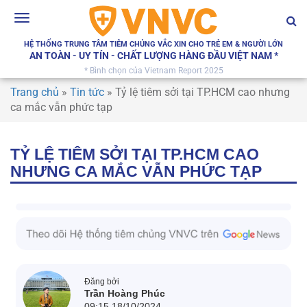
Toggle
navigation
HỆ THỐNG TRUNG TÂM TIÊM CHỦNG VẮC XIN CHO TRẺ EM & NGƯỜI LỚN
AN TOÀN - UY TÍN - CHẤT LƯỢNG HÀNG ĐẦU VIỆT NAM *
* Bình chọn của Vietnam Report 2025
Trang chủ
»
Tin tức
»
Tỷ lệ tiêm sởi tại TP.HCM cao nhưng
ca mắc vẫn phức tạp
TỶ LỆ TIÊM SỞI TẠI TP.HCM CAO
NHƯNG CA MẮC VẪN PHỨC TẠP
Đăng bởi
Trần Hoàng Phúc
09:15 18/10/2024