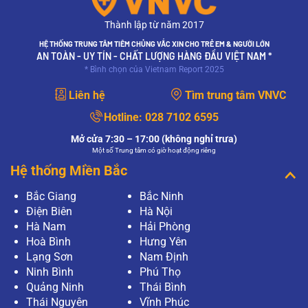
Thành lập từ năm 2017
HỆ THỐNG TRUNG TÂM TIÊM CHỦNG VẮC XIN CHO TRẺ EM & NGƯỜI LỚN
AN TOÀN - UY TÍN - CHẤT LƯỢNG HÀNG ĐẦU VIỆT NAM *
* Bình chọn của Vietnam Report 2025
Liên hệ
Tìm trung tâm VNVC
Hotline:
028 7102 6595
Mở cửa 7:30 – 17:00 (không nghỉ trưa)
Một số Trung tâm có giờ hoạt động riêng
Hệ thống Miền Bắc
Bắc Giang
Bắc Ninh
Điện Biên
Hà Nội
Hà Nam
Hải Phòng
Hoà Bình
Hưng Yên
Lạng Sơn
Nam Định
Ninh Bình
Phú Thọ
Quảng Ninh
Thái Bình
Thái Nguyên
Vĩnh Phúc