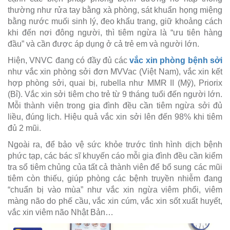
thường như rửa tay bằng xà phòng, sát khuẩn họng miệng
bằng nước muối sinh lý, đeo khẩu trang, giữ khoảng cách
khi đến nơi đông người, thì tiêm ngừa là “ưu tiên hàng
đầu” và cần được áp dụng ở cả trẻ em và người lớn.
Hiện, VNVC đang có đầy đủ các
vắc xin phòng bệnh sởi
như vắc xin phòng sởi đơn MVVac (Việt Nam), vắc xin kết
hợp phòng sởi, quai bị, rubella như MMR II (Mỹ), Priorix
(Bỉ). Vắc xin sởi tiêm cho trẻ từ 9 tháng tuổi đến người lớn.
Mỗi thành viên trong gia đình đều cần tiêm ngừa sởi đủ
liều, đúng lịch. Hiệu quả vắc xin sởi lên đến 98% khi tiêm
đủ 2 mũi.
Ngoài ra, để bảo vệ sức khỏe trước tình hình dịch bệnh
phức tạp, các bác sĩ khuyến cáo mỗi gia đình đều cần kiểm
tra sổ tiêm chủng của tất cả thành viên để bổ sung các mũi
tiêm còn thiếu, giúp phòng các bệnh truyền nhiễm đang
“chuẩn bị vào mùa” như vắc xin ngừa viêm phổi, viêm
màng não do phế cầu, vắc xin cúm, vắc xin sốt xuất huyết,
vắc xin viêm não Nhật Bản…