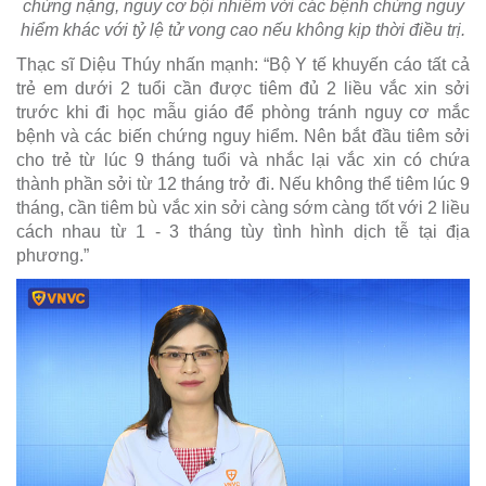
chứng nặng, nguy cơ bội nhiễm với các bệnh chứng nguy
hiểm khác với tỷ lệ tử vong cao nếu không kịp thời điều trị.
Thạc sĩ Diệu Thúy nhấn mạnh: “Bộ Y tế khuyến cáo tất cả
trẻ em dưới 2 tuổi cần được tiêm đủ 2 liều vắc xin sởi
trước khi đi học mẫu giáo để phòng tránh nguy cơ mắc
bệnh và các biến chứng nguy hiểm. Nên bắt đầu tiêm sởi
cho trẻ từ lúc 9 tháng tuổi và nhắc lại vắc xin có chứa
thành phần sởi từ 12 tháng trở đi. Nếu không thể tiêm lúc 9
tháng, cần tiêm bù vắc xin sởi càng sớm càng tốt với 2 liều
cách nhau từ 1 - 3 tháng tùy tình hình dịch tễ tại địa
phương.”