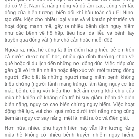
đó có Việt Nam là nắng nóng và độ ẩm cao, cùng với tác
động của hiện tượng biến đổi khí hậu toàn cầu El Nino,
tạo điều kiện cho nhiều loại virus và vi khuẩn phát triển và
hoạt động mạnh mẽ, gây ra nhiều bệnh dịch nguy hiểm
như các bệnh về hô hấp, tiêu hóa, da liễu và bệnh lây
truyền qua động vật (như chó cắn hoặc muỗi đốt).
Ngoài ra, mùa hè cũng là thời điểm hàng triệu trẻ em trên
cả nước được nghỉ học, nhiều gia đình thường chọn về
quê hoặc đi du lịch đến những nơi đông đúc. Việc tiếp xúc
gần gũi với thiên nhiên hoặc tiếp xúc với môi trường đông
người, đặc biệt là những người mang mầm bệnh không
triệu chứng (người lành mang trùng), làm tăng nguy cơ trẻ
mắc bệnh, cộng với kiểu thời tiết ẩm ương khó chịu của
mùa hè khiến đề kháng của trẻ bị suy giảm, bệnh dễ diễn
biến nặng, nguy cơ cao biến chứng nguy hiểm. Việc hoạt
động thể lực, vui chơi quá mức dưới trời nắng nóng cũng
tiềm ẩn nguy cơ say nắng, mệt lả, mất nước và điện giải.
Hơn nữa, nhiều phụ huynh hiện nay vẫn lầm tưởng rằng
mùa hè không có nhiều bệnh truyền nhiễm nguy hiểm,