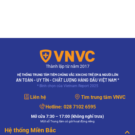
Thành lập từ năm 2017
HỆ THỐNG TRUNG TÂM TIÊM CHỦNG VẮC XIN CHO TRẺ EM & NGƯỜI LỚN
AN TOÀN - UY TÍN - CHẤT LƯỢNG HÀNG ĐẦU VIỆT NAM *
* Bình chọn của Vietnam Report 2025
Liên hệ
Tìm trung tâm VNVC
Hotline:
028 7102 6595
Mở cửa 7:30 – 17:00 (không nghỉ trưa)
Một số Trung tâm có giờ hoạt động riêng
Hệ thống Miền Bắc