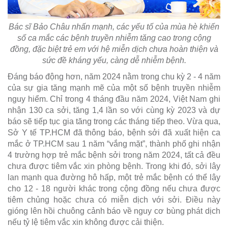
Bác sĩ Bảo Châu nhấn mạnh, các yếu tố của mùa hè khiến
số ca mắc các bệnh truyền nhiễm tăng cao trong cộng
đồng, đặc biệt trẻ em với hệ miễn dịch chưa hoàn thiện và
sức đề kháng yếu, càng dễ nhiễm bệnh.
Đáng báo động hơn, năm 2024 nằm trong chu kỳ 2 - 4 năm
của sự gia tăng mạnh mẽ của một số bệnh truyền nhiễm
nguy hiểm. Chỉ trong 4 tháng đầu năm 2024, Việt Nam ghi
nhận 130 ca sởi, tăng 1,4 lần so với cùng kỳ 2023 và dự
báo sẽ tiếp tục gia tăng trong các tháng tiếp theo. Vừa qua,
Sở Y tế TP.HCM đã thông báo, bệnh sởi đã xuất hiện ca
mắc ở TP.HCM sau 1 năm “vắng mặt”, thành phố ghi nhận
4 trường hợp trẻ mắc bệnh sởi trong năm 2024, tất cả đều
chưa được tiêm vắc xin phòng bệnh. Trong khi đó, sởi lây
lan mạnh qua đường hô hấp, một trẻ mắc bệnh có thể lây
cho 12 - 18 người khác trong cộng đồng nếu chưa được
tiêm chủng hoặc chưa có miễn dịch với sởi. Điều này
gióng lên hồi chuông cảnh báo về nguy cơ bùng phát dịch
nếu tỷ lệ tiêm vắc xin không được cải thiện.