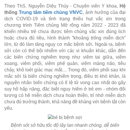
Theo ThS. Nguyễn Diệu Thúy - Chuyên viên Y khoa,
Hệ
thống
Trung tâm tiêm chủng VNVC
, ảnh hưởng của đại
dịch COVID-19 và tình trạng thiếu hụt vắc xin trong
chương trình Tiêm chủng Mở rộng năm 2022 - 2023 đã
khiến nhiều trẻ chưa được tiêm chủng vắc xin đúng lịch
hoặc chưa đủ liều, hình thành ”khoảng trống miễn dịch”
lớn, từ đó làm tăng nguy cơ mắc bệnh sởi. Ngoài ra, bệnh
sởi còn có thể bội nhiễm với các vi khuẩn khác, dẫn đến
các biến chứng nghiêm trọng như viêm tai giữa, viêm
xoang, viêm phổi, viêm phế quản, viêm màng não, tiêu
chảy, khô loét giác mạc mắt… Trong đó, viêm phổi sau khi
mắc sởi là biến chứng nghiêm trọng, điều trị khó khăn, là
nguyên nhân biến chứng có tỉ lệ tử vong cao nhất do gây
suy hô hấp nặng, đặc biệt nguy hiểm ở trẻ em - nhóm đối
tượng có hệ miễn dịch chưa hoàn thiện, trí nhớ miễn dịch
chưa đủ trưởng thành, khả năng đề kháng với bệnh tật còn
yếu.
Bệnh sởi sở hữu tốc độ lây lan nhanh chóng, dễ biến