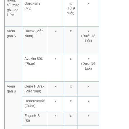
họng,
Gardasil 9
x
x
sùi mào
(Mỹ)
(Từ 9
gà... do
tuổi)
HPV
Viêm
Havax (Việt
x
x
x
gan A
Nam)
(Dưới 18
tuổi)
Avaxim 80U
x
x
x
(Pháp)
(Dưới 16
tuổi)
Viêm
Gene HBvax
x
x
x
gan B
(Việt Nam)
Heberbiovac
x
x
x
(Cuba)
Engerix B
x
x
x
(Bỉ)