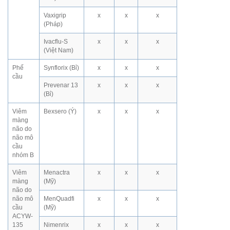
Vaxigrip
x
x
x
(Pháp)
Ivacflu-S
x
x
x
(Việt Nam)
Phế
Synflorix (Bỉ)
x
x
x
cầu
Prevenar 13
x
x
x
(Bỉ)
Viêm
Bexsero (Ý)
x
x
x
màng
não do
não mô
cầu
nhóm B
Viêm
Menactra
x
x
x
màng
(Mỹ)
não do
não mô
MenQuadfi
x
x
x
cầu
(Mỹ)
ACYW-
135
Nimenrix
x
x
x