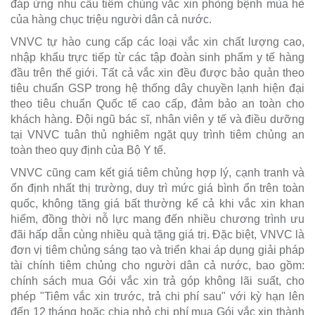
đáp ứng nhu cầu tiêm chủng vắc xin phòng bệnh mùa hè
của hàng chục triệu người dân cả nước.
VNVC tự hào cung cấp các loại vắc xin chất lượng cao,
nhập khẩu trực tiếp từ các tập đoàn sinh phẩm y tế hàng
đầu trên thế giới. Tất cả vắc xin đều được bảo quản theo
tiêu chuẩn GSP trong hệ thống dây chuyền lạnh hiện đại
theo tiêu chuẩn Quốc tế cao cấp, đảm bảo an toàn cho
khách hàng. Đội ngũ bác sĩ, nhân viên y tế và điều dưỡng
tại VNVC tuân thủ nghiêm ngặt quy trình tiêm chủng an
toàn theo quy định của Bộ Y tế.
VNVC cũng cam kết giá tiêm chủng hợp lý, cạnh tranh và
ổn định nhất thị trường, duy trì mức giá bình ổn trên toàn
quốc, không tăng giá bất thường kể cả khi vắc xin khan
hiếm, đồng thời nỗ lực mang đến nhiều chương trình ưu
đãi hấp dẫn cùng nhiều quà tặng giá trị. Đặc biệt, VNVC là
đơn vị tiêm chủng sáng tạo và triển khai áp dụng giải pháp
tài chính tiêm chủng cho người dân cả nước, bao gồm:
chính sách mua Gói vắc xin trả góp không lãi suất, cho
phép "Tiêm vắc xin trước, trả chi phí sau" với kỳ hạn lên
đến 12 tháng hoặc chia nhỏ chi phí mua Gói vắc xin thành