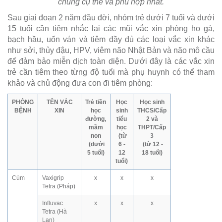
chủng cụ thể và phù hợp nhất.
Sau giai đoạn 2 năm đầu đời, nhóm trẻ dưới 7 tuổi và dưới
15 tuổi cần tiêm nhắc lại các mũi vắc xin phòng ho gà,
bạch hầu, uốn ván và tiêm đầy đủ các loại vắc xin khác
như sởi, thủy đậu, HPV, viêm não Nhật Bản và não mô cầu
để đảm bảo miễn dịch toàn diện. Dưới đây là các vắc xin
trẻ cần tiêm theo từng độ tuổi mà phụ huynh có thể tham
khảo và chủ động đưa con đi tiêm phòng:
PHÒNG
TÊN VẮC
Trẻ tiền
Học
Học sinh
BỆNH
XIN
học
sinh
THCS/Cấp
đường,
tiểu
2 và
mầm
học
THPT/Cấp
non
(từ
3
(dưới
6 -
(từ 12 -
5 tuổi)
12
18 tuổi)
tuổi)
Cúm
Vaxigrip
x
x
x
Tetra (Pháp)
Influvac
x
x
x
Tetra (Hà
Lan)