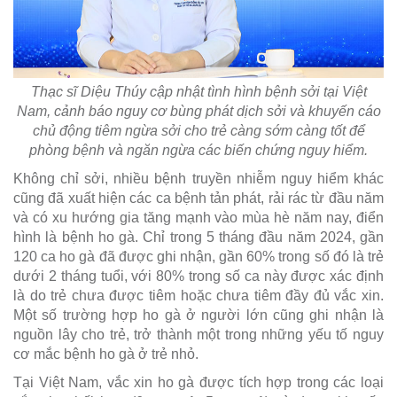
Thạc sĩ Diệu Thúy cập nhật tình hình bệnh sởi tại Việt
Nam, cảnh báo nguy cơ bùng phát dịch sởi và khuyến cáo
chủ động tiêm ngừa sởi cho trẻ càng sớm càng tốt để
phòng bệnh và ngăn ngừa các biến chứng nguy hiểm.
Không chỉ sởi, nhiều bệnh truyền nhiễm nguy hiểm khác
cũng đã xuất hiện các ca bệnh tản phát, rải rác từ đầu năm
và có xu hướng gia tăng mạnh vào mùa hè năm nay, điển
hình là bệnh ho gà. Chỉ trong 5 tháng đầu năm 2024, gần
120 ca ho gà đã được ghi nhận, gần 60% trong số đó là trẻ
dưới 2 tháng tuổi, với 80% trong số ca này được xác định
là do trẻ chưa được tiêm hoặc chưa tiêm đầy đủ vắc xin.
Một số trường hợp ho gà ở người lớn cũng ghi nhận là
nguồn lây cho trẻ, trở thành một trong những yếu tố nguy
cơ mắc bệnh ho gà ở trẻ nhỏ.
Tại Việt Nam, vắc xin ho gà được tích hợp trong các loại