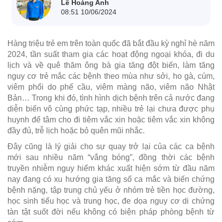
Lê Hoàng Anh
08:51 10/06/2024
Hàng triệu trẻ em trên toàn quốc đã bắt đầu kỳ nghỉ hè năm
2024, tần suất tham gia các hoạt động ngoại khóa, đi du
lịch và về quê thăm ông bà gia tăng đột biến, làm tăng
nguy cơ trẻ mắc các bệnh theo mùa như sởi, ho gà, cúm,
viêm phổi do phế cầu, viêm màng não, viêm não Nhật
Bản… Trong khi đó, tình hình dịch bệnh trên cả nước đang
diễn biến vô cùng phức tạp, nhiều trẻ lại chưa được phụ
huynh để tâm cho đi tiêm vắc xin hoặc tiêm vắc xin không
đầy đủ, trễ lịch hoặc bỏ quên mũi nhắc.
Đây cũng là lý giải cho sự quay trở lại của các ca bệnh
mới sau nhiều năm “vắng bóng”, đồng thời các bệnh
truyền nhiễm nguy hiểm khác xuất hiện sớm từ đầu năm
nay đang có xu hướng gia tăng số ca mắc và biến chứng
bệnh nặng, tập trung chủ yếu ở nhóm trẻ tiền học đường,
học sinh tiểu học và trung học, đe dọa nguy cơ di chứng
tàn tật suốt đời nếu không có biện pháp phòng bệnh từ