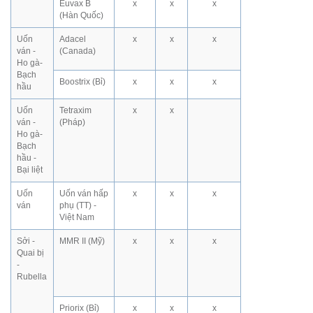
Euvax B
x
x
x
(Hàn Quốc)
Uốn
Adacel
x
x
x
ván -
(Canada)
Ho gà-
Bạch
Boostrix (Bỉ)
x
x
x
hầu
Uốn
Tetraxim
x
x
ván -
(Pháp)
Ho gà-
Bạch
hầu -
Bại liệt
Uốn
Uốn ván hấp
x
x
x
ván
phụ (TT) -
Việt Nam
Sởi -
MMR II (Mỹ)
x
x
x
Quai bị
-
Rubella
Priorix (Bỉ)
x
x
x