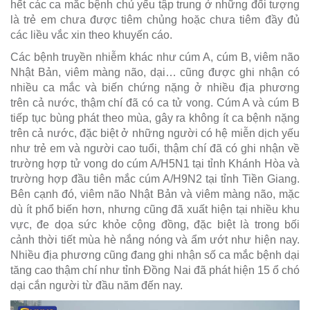
hết các ca mắc bệnh chủ yếu tập trung ở những đối tượng
là trẻ em chưa được tiêm chủng hoặc chưa tiêm đầy đủ
các liều vắc xin theo khuyến cáo.
Các bệnh truyền nhiễm khác như cúm A, cúm B, viêm não
Nhật Bản, viêm màng não, dại… cũng được ghi nhận có
nhiều ca mắc và biến chứng nặng ở nhiều địa phương
trên cả nước, thậm chí đã có ca tử vong. Cúm A và cúm B
tiếp tục bùng phát theo mùa, gây ra không ít ca bệnh nặng
trên cả nước, đặc biệt ở những người có hệ miễn dịch yếu
như trẻ em và người cao tuổi, thậm chí đã có ghi nhận về
trường hợp tử vong do cúm A/H5N1 tại tỉnh Khánh Hòa và
trường hợp đầu tiên mắc cúm A/H9N2 tại tỉnh Tiền Giang.
Bên cạnh đó, viêm não Nhật Bản và viêm màng não, mặc
dù ít phổ biến hơn, nhưng cũng đã xuất hiện tại nhiều khu
vực, đe dọa sức khỏe cộng đồng, đặc biệt là trong bối
cảnh thời tiết mùa hè nắng nóng và ẩm ướt như hiện nay.
Nhiều địa phương cũng đang ghi nhận số ca mắc bệnh dại
tăng cao thậm chí như tỉnh Đồng Nai đã phát hiện 15 ổ chó
dại cắn người từ đầu năm đến nay.