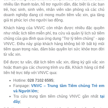
nhiều lần thanh toán, hỗ trợ người dân, đặc biệt là các bạn
trẻ, học sinh, sinh viên, nhân viên văn phòng và các chủ
doanh nghiệp đang có mong muốn tiêm vắc xin, gia tăng
giá trị phúc lợi cho người lao động.
Khách hàng của VNVC còn nhận được nhiều đặc quyền
như nhắc lịch tiêm miễn phí, tra cứu và quản lý lịch sử tiêm
chủng của gia đình qua ứng dụng "Trợ lý tiêm chủng" - app
VNVC. Điều này giúp khách hàng không bỏ lỡ bất kỳ mũi
tiêm quan trọng nào, đảm bảo quyền lợi sức khỏe trọn đời
từ vắc xin.
Để được tư vấn, đặt lịch tiêm vắc xin, đăng ký gói vắc xin
hoặc tham gia các chương trình ưu đãi, Khách hàng có thể
liên hệ trực tiếp với VNVC qua:
Hotline:
028 7102 6595
;
Fanpage:
VNVC – Trung tâm Tiêm chủng Trẻ em
và Người lớn
;
Tra cứu trung tâm tiêm chủng VNVC gần nhất
tại
đây
;