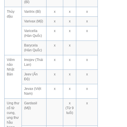
(Bỉ)
Thủy
Varilrix (Bỉ)
x
x
x
đậu
Varivax (Mỹ)
x
x
x
Varicella
x
x
x
(Hàn Quốc)
Barycela
x
x
(Hàn Quốc)
Viêm
Imojev (Thái
x
x
x
não
Lan)
Nhật
Bản
Jeev (Ấn
x
x
x
Độ)
Jevax (Việt
x
x
x
Nam)
Ung thư
Gardasil
x
x
cổ tử
(Mỹ)
(Từ 9
cung,
tuổi)
ung thư
hầu