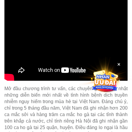
×
Mở đầu chương trình tư vấn, các chuyên gia đã cập nhật
những diễn biến mới nhất về tình hình bệnh dịch truyền
nhiễm nguy hiểm trong mùa hè tại Việt Nam. Đáng chú ý,
chỉ trong 5 tháng đầu năm, Việt Nam đã ghi nhận hơn 200
ca mắc sởi và hàng trăm ca mắc ho gà tại các tỉnh thành
trên khắp cả nước, chỉ tính riêng Hà Nội đã ghi nhận gần
100 ca ho gà tại 25 quận, huyện. Điều đáng lo ngại là hầu