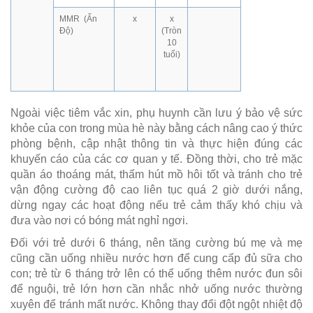
MMR (Ấn
x
x
Độ)
(Tròn
10
tuổi)
Ngoài việc tiêm vắc xin, phụ huynh cần lưu ý bảo vệ sức
khỏe của con trong mùa hè này bằng cách nâng cao ý thức
phòng bệnh, cập nhật thông tin và thực hiện đúng các
khuyến cáo của các cơ quan y tế. Đồng thời, cho trẻ mặc
quần áo thoáng mát, thấm hút mồ hôi tốt và tránh cho trẻ
vận động cường độ cao liên tục quá 2 giờ dưới nắng,
dừng ngay các hoạt động nếu trẻ cảm thấy khó chịu và
đưa vào nơi có bóng mát nghỉ ngơi.
Đối với trẻ dưới 6 tháng, nên tăng cường bú mẹ và mẹ
cũng cần uống nhiều nước hơn để cung cấp đủ sữa cho
con; trẻ từ 6 tháng trở lên có thể uống thêm nước đun sôi
để nguội, trẻ lớn hơn cần nhắc nhở uống nước thường
xuyên để tránh mất nước. Không thay đổi đột ngột nhiệt độ