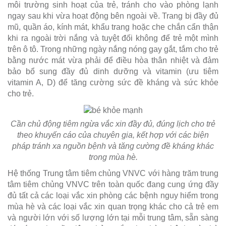
môi trường sinh hoạt của trẻ, tránh cho vào phòng lạnh
ngay sau khi vừa hoạt động bên ngoài về. Trang bị đầy đủ
mũ, quần áo, kính mát, khẩu trang hoặc che chắn cẩn thận
khi ra ngoài trời nắng và tuyệt đối không để trẻ một mình
trên ô tô. Trong những ngày nắng nóng gay gắt, tắm cho trẻ
bằng nước mát vừa phải để điều hòa thân nhiệt và đảm
bảo bổ sung đầy đủ dinh dưỡng và vitamin (ưu tiêm
vitamin A, D) để tăng cường sức đề kháng và sức khỏe
cho trẻ.
Cần chủ động tiêm ngừa vắc xin đầy đủ, đúng lịch cho trẻ
theo khuyến cáo của chuyên gia, kết hợp với các biện
pháp tránh xa nguồn bệnh và tăng cường đề kháng khác
trong mùa hè.
Hệ thống Trung tâm tiêm chủng VNVC với hàng trăm trung
tâm tiêm chủng VNVC trên toàn quốc đang cung ứng đầy
đủ tất cả các loại vắc xin phòng các bệnh nguy hiểm trong
mùa hè và các loại vắc xin quan trọng khác cho cả trẻ em
và người lớn với số lượng lớn tại mỗi trung tâm, sẵn sàng