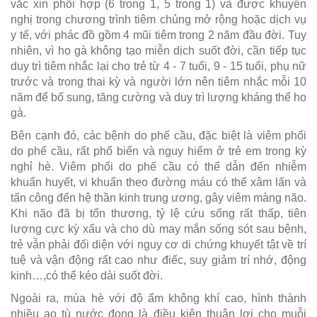
vắc xin phối hợp (6 trong 1, 5 trong 1) và được khuyến
nghị trong chương trình tiêm chủng mở rộng hoặc dịch vụ
y tế, với phác đồ gồm 4 mũi tiêm trong 2 năm đầu đời. Tuy
nhiên, vì ho gà không tạo miễn dịch suốt đời, cần tiếp tục
duy trì tiêm nhắc lại cho trẻ từ 4 - 7 tuổi, 9 - 15 tuổi, phụ nữ
trước và trong thai kỳ và người lớn nên tiêm nhắc mỗi 10
năm để bổ sung, tăng cường và duy trì lượng kháng thể ho
gà.
Bên cạnh đó, các bệnh do phế cầu, đặc biệt là viêm phổi
do phế cầu, rất phổ biến và nguy hiểm ở trẻ em trong kỳ
nghỉ hè. Viêm phổi do phế cầu có thể dẫn đến nhiễm
khuẩn huyết, vi khuẩn theo đường máu có thể xâm lấn và
tấn công đến hệ thần kinh trung ương, gây viêm màng não.
Khi não đã bị tổn thương, tỷ lệ cứu sống rất thấp, tiên
lượng cực kỳ xấu và cho dù may mắn sống sót sau bệnh,
trẻ vẫn phải đối diện với nguy cơ di chứng khuyết tật về trí
tuệ và vận động rất cao như điếc, suy giảm trí nhớ, động
kinh…,có thể kéo dài suốt đời.
Ngoài ra, mùa hè với độ ẩm không khí cao, hình thành
nhiều ao tù nước đọng là điều kiện thuận lợi cho muỗi