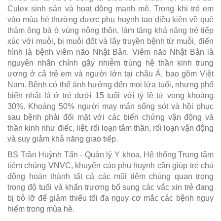
Culex sinh sản và hoạt động mạnh mẽ. Trong khi trẻ em
vào mùa hè thường được phụ huynh tạo điều kiện về quê
thăm ông bà ở vùng nông thôn, làm tăng khả năng trẻ tiếp
xúc với muỗi, bị muỗi đốt và lây truyền bệnh từ muỗi, điển
hình là bệnh viêm não Nhật Bản. Viêm não Nhật Bản là
nguyên nhân chính gây nhiễm trùng hệ thần kinh trung
ương ở cả trẻ em và người lớn tại châu Á, bao gồm Việt
Nam. Bệnh có thể ảnh hưởng đến mọi lứa tuổi, nhưng phổ
biến nhất là ở trẻ dưới 15 tuổi với tỷ lệ tử vong khoảng
30%. Khoảng 50% người may mắn sống sót và hồi phục
sau bệnh phải đối mặt với các biến chứng vận động và
thần kinh như điếc, liệt, rối loạn tâm thần, rối loạn vận động
và suy giảm khả năng giao tiếp.
BS Trần Huỳnh Tấn - Quản lý Y khoa, Hệ thống Trung tâm
tiêm chủng VNVC, khuyến cáo phụ huynh cần giúp trẻ chủ
động hoàn thành tất cả các mũi tiêm chủng quan trọng
trong độ tuổi và khẩn trương bổ sung các vắc xin trẻ đang
bị bỏ lỡ để giảm thiểu tối đa nguy cơ mắc các bệnh nguy
hiểm trong mùa hè.