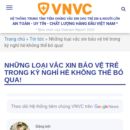
Toggle
navigation
HỆ THỐNG TRUNG TÂM TIÊM CHỦNG VẮC XIN CHO TRẺ EM & NGƯỜI LỚN
AN TOÀN - UY TÍN - CHẤT LƯỢNG HÀNG ĐẦU VIỆT NAM *
* Bình chọn của Vietnam Report 2025
Trang chủ
»
Tin tức
»
Những loại vắc xin bảo vệ trẻ trong
kỳ nghỉ hè không thể bỏ qua!
NHỮNG LOẠI VẮC XIN BẢO VỆ TRẺ
TRONG KỲ NGHỈ HÈ KHÔNG THỂ BỎ
QUA!
Đăng bởi