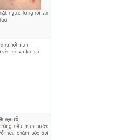
t, ngực, lưng rồi lan
 đầu
ước, dễ vỡ khi gãi
m trùng nếu mụn nước
 rỗ nếu chăm sóc sai