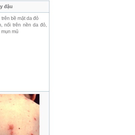
y đậu
, nổi trên nền da đỏ,
h mụn mủ