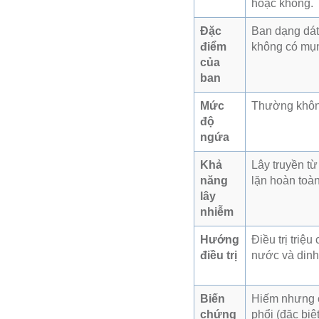
hoặc không.
Đặc
Ban dạng dát
điểm
không có mụ
của
ban
Mức
Thường khôn
độ
ngứa
Khả
Lây truyền từ
năng
lặn hoàn toà
lây
nhiễm
Hướng
Điều trị triệ
điều trị
nước và din
Biến
Hiếm nhưng c
chứng
phổi (đặc bi