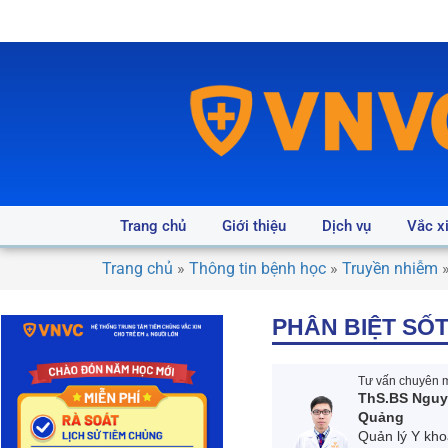
Trang chủ
Giới thiệu
Dịch vụ
Vắc x
Trang chủ
»
Thông tin bệnh học
»
Truyền nhiễm
PHÂN BIỆT SỐ
Tư vấn chuyên m
ThS.BS Nguy
Quảng
Quản lý Y kho