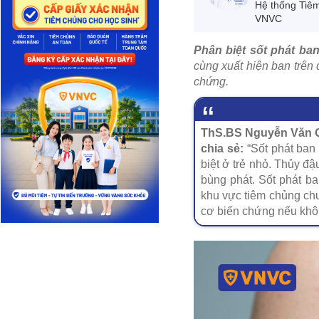
Hệ thống Tiê
VNVC
Phân biệt sốt phát ba
cùng xuất hiện ban trên 
chứng.
ThS.BS Nguyễn Văn Qu
chia sẻ:
“Sốt phát ban
biệt ở trẻ nhỏ. Thủy đ
bùng phát. Sốt phát ba
khu vực tiêm chủng chư
cơ biến chứng nếu không