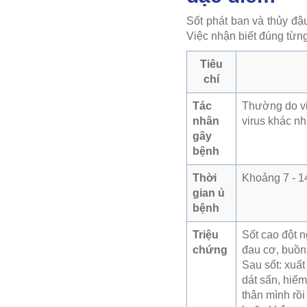
Sốt phát ban và thủy đậ
Việc nhận biết đúng từng 
Tiêu
chí
Tác
Thường do vir
nhân
virus khác n
gây
bệnh
Thời
Khoảng 7 - 1
gian ủ
bệnh
Triệu
Sốt cao đột n
chứng
đau cơ, buồn 
Sau sốt: xuất
dát sẩn, hiế
thân mình rồi