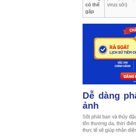
có thể
virus sởi)
gặp
Dễ dàng phâ
ảnh
Sốt phát ban và thủy đậ
tổn thương da, thời điểm
thực tế sẽ giúp nhận diện