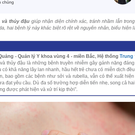
m chủng
n và thủy đậu
giúp nhận diện chính xác, tránh nhầm lẫn trong
da, hai bệnh lý này khác biệt rõ rệt về nguyên nhân, biểu hiện
ảng - Quản lý Y khoa vùng 4 - miền Bắc, Hệ thống
Trung
 và thủy đậu là những bệnh truyền nhiễm gây gánh nặng đáng
ậu có khả năng lây lan nhanh, hầu hết trẻ chưa có miễn dịch đều
n, bao gồm các bệnh như sởi và rubella, vẫn có thể xuất hiện
a đạt yêu cầu. Dù đa số trường hợp diễn tiến nhẹ, song cả ha
 được phát hiện và xử trí kịp thời”.