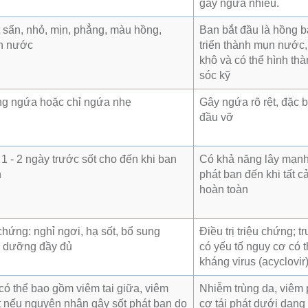
gây ngứa nhiều.
 sẩn, nhỏ, mịn, phẳng, màu hồng,
Ban bắt đầu là hồng b
n nước
triển thành mụn nước,
khô và có thể hình t
sóc kỹ
g ngứa hoặc chỉ ngứa nhẹ
Gây ngứa rõ rệt, đặc 
đầu vỡ
 1 - 2 ngày trước sốt cho đến khi ban
Có khả năng lây mạnh 
n
phát ban đến khi tất 
hoàn toàn
u chứng: nghỉ ngơi, hạ sốt, bổ sung
Điều trị triệu chứng;
h dưỡng đầy đủ
có yếu tố nguy cơ có 
kháng virus (acyclovir
ó thể bao gồm viêm tai giữa, viêm
Nhiễm trùng da, viêm 
ệt nếu nguyên nhân gây sốt phát ban do
cơ tái phát dưới dạng