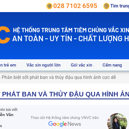
028 7102 6595
Tìm tru
HỆ THỐNG TRUNG TÂM TIÊM CHỦNG VẮC XIN
AN TOÀN - UY TÍN - CHẤT LƯỢNG 
in trẻ em
Vắc xin người lớn
Gói vắc xin
Cẩm nang
»
Phân biệt sốt phát ban và thủy đậu qua hình ảnh cực dễ
T PHÁT BAN VÀ THỦY ĐẬU QUA HÌNH Ả
ôn bài viết
ễn Văn
a