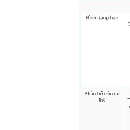
Hình dạng ban
D
Phân bố trên cơ
thể
T
h