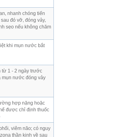
an, nhanh chóng tiến
 sau đó vỡ, đóng vảy,
hành sẹo nếu không chăm
biệt khi mụn nước bắt
từ 1 - 2 ngày trước
cả mụn nước đóng vảy
 trường hợp nặng hoặc
thể được chỉ định thuốc
)
phổi, viêm não; có nguy
 zona thần kinh về sau