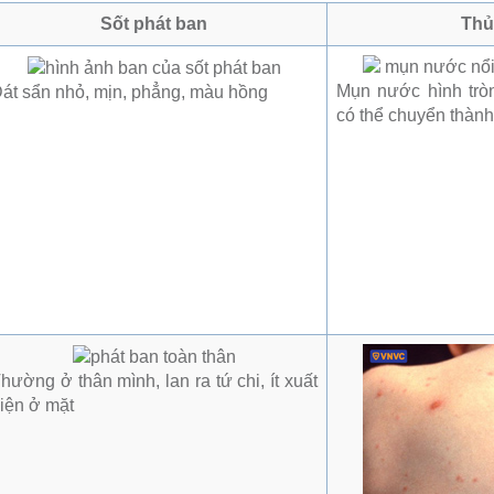
Sốt phát ban
Thủ
Mụn nước hình tròn
át sẩn nhỏ, mịn, phẳng, màu hồng
có thể chuyển thàn
hường ở thân mình, lan ra tứ chi, ít xuất
iện ở mặt