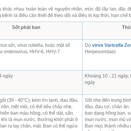
u khác nhau hoàn toàn về nguyên nhân, mức độ lây lan, đặc đ
bệnh là điều cần thiết để theo dõi và điều trị kịp thời, hạn ch
Sốt phát ban
Thủ
us sởi, virus rubella, hoặc một số
Do
virus Varicella Zo
hư enterovirus, HHV-6, HHV-7
Herpesviridae)
4 ngày
Khoảng 10 - 21 ngày, 
ngày
gột (39 - 40°C), kèm ớn lạnh, đau đầu,
Sốt nhẹ đến trung bìn
nôn, mệt mỏi, có thể tiêu chảy nhẹ.
đầu, đau cơ, chán ăn.
 hiện ban màu hồng, có thể dát, sẩn,
ban dạng hồng ban, sa
m khi là mụn nước, thường khởi phát ở
mụn nước, mụn mủ và 
 lan ra tay chân, mặt. Ban có thể ngứa
Ban mọc thành nhiều 