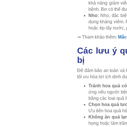
khả năng giảm viê
bệnh. Bơ có thể đư
Nho:
Nho, đặc biệt
dụng kháng viêm. R
hoặc ép lấy nước, 
⇒ Tham khảo thêm:
Mắc 
Các lưu ý q
bị
Để đảm bảo an toàn và h
tối ưu hóa lợi ích dinh 
Tránh hoa quả có 
ứng nếu người bệnh
bằng các loại quả í
Chọn hoa quả tươ
Ưu tiên hoa quả hữ
Không ăn quá lạ
họng hoặc làm trầm