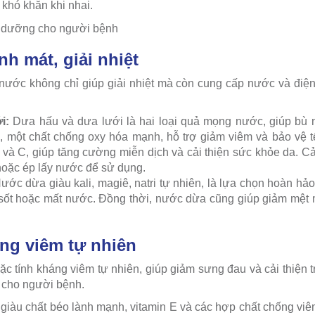
khó khăn khi nhai.
h mát, giải nhiệt
ước không chỉ giúp giải nhiệt mà còn cung cấp nước và điện g
ới:
Dưa hấu và dưa lưới là hai loại quả mọng nước, giúp bù
, một chất chống oxy hóa mạnh, hỗ trợ giảm viêm và bảo vệ t
A và C, giúp tăng cường miễn dịch và cải thiện sức khỏe da. C
 hoặc ép lấy nước để sử dụng.
ớc dừa giàu kali, magiê, natri tự nhiên, là lựa chọn hoàn hảo
sốt hoặc mất nước. Đồng thời, nước dừa cũng giúp giảm mệt m
ng viêm tự nhiên
ặc tính kháng viêm tự nhiên, giúp giảm sưng đau và cải thiện 
n cho người bệnh.
 giàu chất béo lành mạnh, vitamin E và các hợp chất chống vi