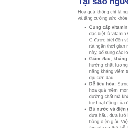
Tại sao ngườ
Hoa quả không chỉ là ng
và tăng cường sức khỏe 
Cung cấp vitamin
đặc biệt là vitamin
C được biết đến vớ
rút ngắn thời gian
này, bổ sung các lo
Giảm đau, kháng
hưởng chất lượng 
năng kháng viêm tự
dịu cơn đau.
Dễ tiêu hóa:
Sưng 
hoa quả mềm, mọng
dưỡng chất mà khôn
trợ hoạt động của 
Bù nước và điện 
dưa hấu, dưa lưới
bằng điện giải. Vi
ẩm của cơ thể, hỗ t