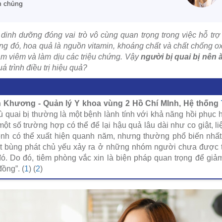
m chủng
 dinh dưỡng đóng vai trò vô cùng quan trọng trong việc hỗ trợ
ng đó, hoa quả là nguồn vitamin, khoáng chất và chất chống ox
m viêm và làm dịu các triệu chứng. Vậy
người bị quai bị nên 
á trình điều trị hiệu quả?
n Khương - Quản lý Y khoa vùng 2 Hồ Chí MInh, Hệ thống
 quai bị thường là một bệnh lành tính với khả năng hồi phục h
t số trường hợp có thể để lại hậu quả lâu dài như co giật, liệ
ệnh có thể xuất hiện quanh năm, nhưng thường phổ biến nhấ
t bùng phát chủ yếu xảy ra ở những nhóm người chưa được t
ó. Do đó, tiêm phòng vắc xin là biện pháp quan trọng để giả
ồng”. (
1
) (
2
)