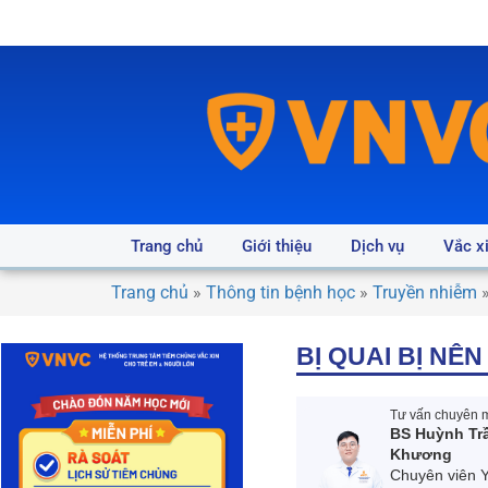
Trang chủ
Giới thiệu
Dịch vụ
Vắc x
Trang chủ
»
Thông tin bệnh học
»
Truyền nhiễm
BỊ QUAI BỊ N
Tư vấn chuyên m
BS Huỳnh Tr
Khương
Chuyên viên 