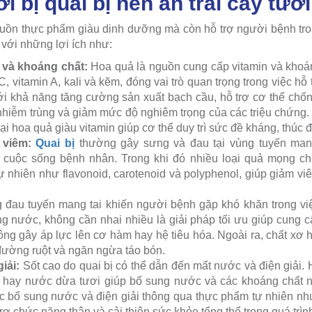
i bị quai bị nên ăn trái cây tươ
uồn thực phẩm giàu dinh dưỡng mà còn hỗ trợ người bệnh tro
với những lợi ích như:
 và khoáng chất:
Hoa quả là nguồn cung cấp vitamin và khoán
 C, vitamin A, kali và kẽm, đóng vai trò quan trọng trong việc hỗ
i khả năng tăng cường sản xuất bạch cầu, hỗ trợ cơ thể chống
 nhiễm trùng và giảm mức độ nghiêm trọng của các triệu chứng
ại hoa quả giàu vitamin giúp cơ thể duy trì sức đề kháng, thúc đ
 viêm:
Quai bị
thường gây sưng và đau tại vùng tuyến mang
cuộc sống bệnh nhân. Trong khi đó nhiều loại quả mọng ch
 nhiên như flavonoid, carotenoid và polyphenol, giúp giảm vi
đau tuyến mang tai khiến người bệnh gặp khó khăn trong việc
 nước, không cần nhai nhiều là giải pháp tối ưu giúp cung 
g gây áp lực lên cơ hàm hay hệ tiêu hóa. Ngoài ra, chất xơ h
đường ruột và ngăn ngừa táo bón.
giải:
Sốt cao do quai bị có thể dẫn đến mất nước và điện giả
 hay nước dừa tươi giúp bổ sung nước và các khoáng chất như
ệc bổ sung nước và điện giải thông qua thực phẩm tự nhiên như
rợ chức năng thận và cải thiện sức khỏe tổng thể trong quá trình