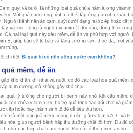
am, quýt và bưởi là những loại quả chứa hàm lượng vitamin C
viêm. Một quả cam trung bình có thể đáp ứng gần như toàn bộ
. Người bệnh nên ăn cam, quýt dưới dạng nước ép hoặc cắt nh
 tây và kiwi cũng là nguồn vitamin C dồi dào, đồng thời cung
. Cả hai loại quả này đều mềm, dễ ăn và phù hợp với người bị
min E, giúp bảo vệ tế bào và tăng cường sức khỏe da, một yếu 
ễm trùng.
t chi tiết:
Bị quai bị có nên uống nước cam không?
 quả mềm, dễ ăn
 gặp khó khăn khi nhai và nuốt, do đó các loại hoa quả mềm, dễ
cấp dinh dưỡng mà không gây khó chịu.
oại quả lý tưởng cho người bị bệnh này nhờ kết cấu mềm, d
huối còn chứa vitamin B6, hỗ trợ quá trình trao đổi chất và gi
rực tiếp hoặc xay thành sinh tố để dễ tiêu thụ hơn.
chín là một loại quả mềm, mọng nước, giàu vitamin A, C và E.
 tiêu hóa, giúp người bệnh hấp thụ dưỡng chất tốt hơn. Đu đủ 
ch nhờ các hợp chất carotenoid. Đu đủ có thể được ăn trực ti