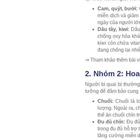
Cam, quýt, bưởi:
C
miễn dịch và giảm 
ngày của người lớn
Dâu tây, kiwi:
Dâu
chống oxy hóa khác
kiwi còn chứa vita
đang chống lại nhi
⇒ Tham khảo thêm bài viế
2. Nhóm 2: Hoa
Người bị quai bị thường
tưởng để đảm bảo cung 
Chuối:
Chuối là l
lượng. Ngoài ra, c
thể ăn chuối chín t
Đu đủ chín:
Đu đủ 
trong đu đủ hỗ trợ
tăng cường miễn dị