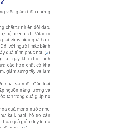
i?
ng việc giảm triệu chứng
g chất tự nhiên dồi dào,
 trợ hệ miễn dịch. Vitamin
 lại virus hiệu quả hơn,
. Đối với người mắc bệnh
ẩy quá trình phục hồi. (
3
)
 tai, gây khó chịu, ảnh
ứa các hợp chất có khả
êm, giảm sưng tấy và làm
 nhai và nuốt. Các loại
cấp nguồn năng lượng và
òa tan trong quả giúp hỗ
i. Hoa quả mọng nước như
 kali, natri, hỗ trợ cân
 hoa quả giúp duy trì độ
 hồi phục. (
4
)