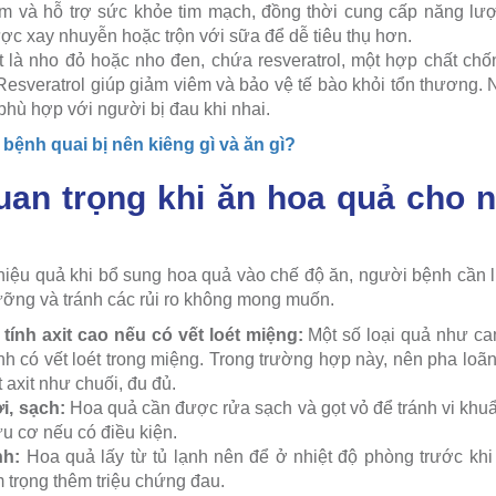
m và hỗ trợ sức khỏe tim mạch, đồng thời cung cấp năng l
ợc xay nhuyễn hoặc trộn với sữa để dễ tiêu thụ hơn.
 là nho đỏ hoặc nho đen, chứa resveratrol, một hợp chất ch
esveratrol giúp giảm viêm và bảo vệ tế bào khỏi tổn thương. N
phù hợp với người bị đau khi nhai.
bệnh quai bị nên kiêng gì và ăn gì?
uan trọng khi ăn hoa quả cho n
iệu quả khi bổ sung hoa quả vào chế độ ăn, người bệnh cần 
dưỡng và tránh các rủi ro không mong muốn.
tính axit cao nếu có vết loét miệng:
Một số loại quả như ca
 có vết loét trong miệng. Trong trường hợp này, nên pha loã
t axit như chuối, đu đủ.
i, sạch:
Hoa quả cần được rửa sạch và gọt vỏ để tránh vi khuẩ
u cơ nếu có điều kiện.
nh:
Hoa quả lấy từ tủ lạnh nên để ở nhiệt độ phòng trước khi
 trọng thêm triệu chứng đau.