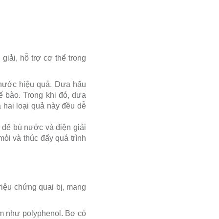
iải, hỗ trợ cơ thể trong
 nước hiệu quả. Dưa hấu
ế bào. Trong khi đó, dưa
ả hai loại quả này đều dễ
 để bù nước và điện giải
ỏi và thúc đẩy quá trình
triệu chứng quai bị, mang
êm như polyphenol. Bơ có