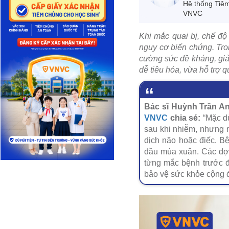
Hệ thống Tiê
VNVC
Khi mắc quai bị, chế độ
nguy cơ biến chứng. Tro
cường sức đề kháng, giả
dễ tiêu hóa, vừa hỗ trợ qu
Bác sĩ Huỳnh Trần A
VNVC
chia sẻ:
“Mặc dù
sau khi nhiễm, nhưng mộ
dịch não hoặc điếc. B
đầu mùa xuân. Các đợ
từng mắc bệnh trước đ
bảo vệ sức khỏe cộng đ