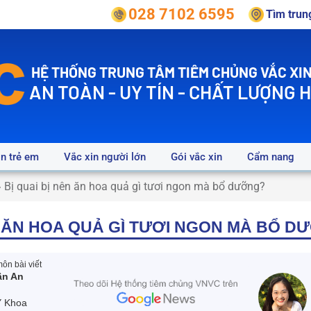
028 7102 6595
Tìm tru
HỆ THỐNG TRUNG TÂM TIÊM CHỦNG VẮC XIN
AN TOÀN - UY TÍN - CHẤT LƯỢNG 
in trẻ em
Vắc xin người lớn
Gói vắc xin
Cẩm nang
»
Bị quai bị nên ăn hoa quả gì tươi ngon mà bổ dưỡng?
ÊN ĂN HOA QUẢ GÌ TƯƠI NGON MÀ BỔ D
ôn bài viết
ần An
Y Khoa