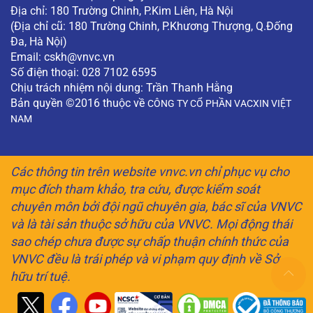
Địa chỉ: 180 Trường Chinh, P.Kim Liên, Hà Nội
(Địa chỉ cũ: 180 Trường Chinh, P.Khương Thượng, Q.Đống
Đa, Hà Nội)
Email:
cskh@vnvc.vn
Số điện thoại: 028 7102 6595
Chịu trách nhiệm nội dung: Trần Thanh Hằng
Bản quyền ©2016 thuộc về
CÔNG TY CỔ PHẦN VACXIN VIỆT
NAM
Các thông tin trên website vnvc.vn chỉ phục vụ cho
mục đích tham khảo, tra cứu, được kiểm soát
chuyên môn bởi đội ngũ chuyên gia, bác sĩ của VNVC
và là tài sản thuộc sở hữu của VNVC. Mọi động thái
sao chép chưa được sự chấp thuận chính thức của
VNVC đều là trái phép và vi phạm quy định về Sở
hữu trí tuệ.