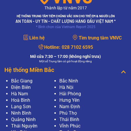
Thành lập từ năm 2017
HỆ THỐNG TRUNG TÂM TIÊM CHỦNG VẮC XIN CHO TRẺ EM & NGƯỜI LỚN
AN TOÀN - UY TÍN - CHẤT LƯỢNG HÀNG ĐẦU VIỆT NAM *
* Bình chọn của Vietnam Report 2025
Liên hệ
Tìm trung tâm VNVC
Hotline:
028 7102 6595
Mở cửa 7:30 – 17:00 (không nghỉ trưa)
Một số Trung tâm có giờ hoạt động riêng
Hệ thống Miền Bắc
Bắc Giang
Bắc Ninh
Điện Biên
Hà Nội
Hà Nam
Hải Phòng
Hoà Bình
Hưng Yên
Lạng Sơn
Nam Định
Ninh Bình
Phú Thọ
Quảng Ninh
Thái Bình
Thái Nguyên
Vĩnh Phúc