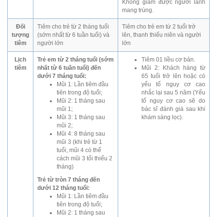
Không giảm được người lành
mang trùng.
Đối
Tiêm cho trẻ từ 2 tháng tuổi
Tiêm cho trẻ em từ 2 tuổi trở
tượng
(sớm nhất từ 6 tuần tuổi) và
lên, thanh thiếu niên và người
tiêm
người lớn
lớn
Lịch
Trẻ em từ 2 tháng tuổi (sớm
Tiêm 01 liều cơ bản.
tiêm
nhất từ 6 tuần tuổi) đến
Mũi 2: Khách hàng từ
dưới 7 tháng tuổi:
65 tuổi trở lên hoặc có
Mũi 1: Lần tiêm đầu
yếu tố nguy cơ cao
tiên trong độ tuổi;
nhắc lại sau 5 năm (Yếu
Mũi 2: 1 tháng sau
tố nguy cơ cao sẽ do
mũi 1;
bác sĩ đánh giá sau khi
Mũi 3: 1 tháng sau
khám sàng lọc).
mũi 2;
Mũi 4: 8 tháng sau
mũi 3 (khi trẻ từ 1
tuổi, mũi 4 có thể
cách mũi 3 tối thiểu 2
tháng)
Trẻ từ tròn 7 tháng đến
dưới 12 tháng tuổi:
Mũi 1: Lần tiêm đầu
tiên trong độ tuổi;
Mũi 2: 1 tháng sau