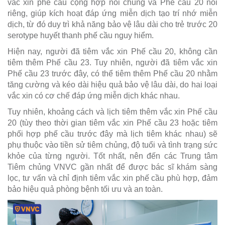
vắc xin phế cầu cộng hợp nói chung và Phế cầu 20 nói
riêng, giúp kích hoạt đáp ứng miễn dịch tạo trí nhớ miễn
dịch, từ đó duy trì khả năng bảo vệ lâu dài cho trẻ trước 20
serotype huyết thanh phế cầu nguy hiểm.
Hiện nay, người đã tiêm vắc xin Phế cầu 20, không cần
tiêm thêm Phế cầu 23. Tuy nhiên, người đã tiêm vắc xin
Phế cầu 23 trước đây, có thể tiêm thêm Phế cầu 20 nhằm
tăng cường và kéo dài hiệu quả bảo vệ lâu dài, do hai loại
vắc xin có cơ chế đáp ứng miễn dịch khác nhau.
Tuy nhiên, khoảng cách và lịch tiêm thêm vắc xin Phế cầu
20 (tùy theo thời gian tiêm vắc xin Phế cầu 23 hoặc tiêm
phối hợp phế cầu trước đây mà lịch tiêm khác nhau) sẽ
phụ thuộc vào tiền sử tiêm chủng, độ tuổi và tình trạng sức
khỏe của từng người. Tốt nhất, nên đến các Trung tâm
Tiêm chủng VNVC gần nhất để được bác sĩ khám sàng
lọc, tư vấn và chỉ định tiêm vắc xin phế cầu phù hợp, đảm
bảo hiệu quả phòng bệnh tối ưu và an toàn.