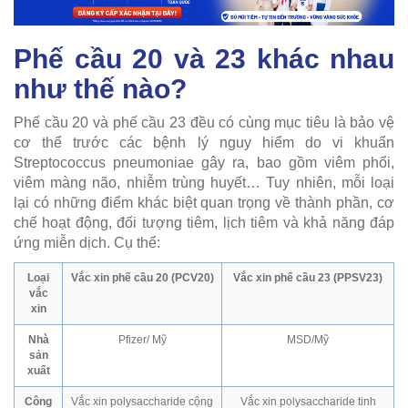
Phế cầu 20 và 23 khác nhau
như thế nào?
Phế cầu 20 và phế cầu 23 đều có cùng mục tiêu là bảo vệ
cơ thể trước các bệnh lý nguy hiểm do vi khuẩn
Streptococcus pneumoniae gây ra, bao gồm viêm phổi,
viêm màng não, nhiễm trùng huyết… Tuy nhiên, mỗi loại
lại có những điểm khác biệt quan trọng về thành phần, cơ
chế hoạt động, đối tượng tiêm, lịch tiêm và khả năng đáp
ứng miễn dịch. Cụ thể:
Loại
Vắc xin phế cầu 20 (PCV20)
Vắc xin phế cầu 23 (PPSV23)
vắc
xin
Nhà
Pfizer/ Mỹ
MSD/Mỹ
sản
xuất
Công
Vắc xin polysaccharide cộng
Vắc xin polysaccharide tinh