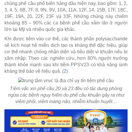
chủng phế cầu phổ biến hàng dầu hiện nay, bao gồm: 1, 2,
3, 4, 5, 6B, 7F, 8, 9N, 9V, 10A, 11A, 12F, 14, 15B, 17F, 18C,
19F, 19A, 20, 22F, 23F và 33F. Những chủng này chiếm
khoảng 85 – 90% các ca bệnh phế cầu xâm lấn ở người
lớn tại Mỹ và nhiều quốc gia khác.
Khi được tiêm vào cơ thể, các thành phần polysaccharide
sẽ kích hoạt hệ miễn dịch tạo ra kháng thể đặc hiệu, giúp
cơ thể nhanh chóng nhận diện và tiêu diệt vi khuẩn nếu bị
xâm nhập. Theo các nghiên cứu, hơn 80% người trưởng
thành khỏe mạnh sau khi tiêm PPSV23 có khả năng sinh
kháng thể bảo vệ hiệu quả. (
2
)
Tiêm vắc xin phế cầu 20 và 23 đều có tác dụng phòng
ngừa các bệnh nguy hiểm do phế cầu khuẩn gây ra như
viêm phổi, viêm màng não, nhiễm khuẩn huyết…