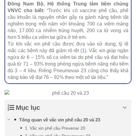
Đông Nam Bộ, Hệ thống Trung tâm tiêm chủng
VNVC cho biết:
“Trước khi có vaccine phế cầu, phế
cầu khuẩn là nguyên nhân gây ra gánh nặng bệnh tật
nghiêm trọng mỗi năm với khoảng 700 ca viêm màng
não, 17.000 ca nhiễm trùng huyết, 200 ca tử vong và
hơn 5 triệu ca viêm tai giữa ở trẻ em.
Từ khi vắc xin phế cầu được đưa vào sử dụng, tỷ lệ
mắc các bệnh này đã giảm rõ rệt (
1
). Vắc xin giúp ngăn
ngừa từ 6 – 15% số ca viêm tai do phế cầu và đạt hiệu
quả từ 71 – 93% trong phòng ngừa bệnh nặng nếu tiêm
đủ 3 – 4 liều. Riêng Pneumovax 23 cũng cho thấy khả
năng bảo vệ đạt 76 – 92% theo một số tài liệu.”
Mục lục
Tổng quan về vắc xin phế cầu 20 và 23
1. Vắc xin phế cầu Prevenar 20
2. Vắc xin phế cầu Pneumovax 23