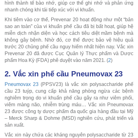
hình thành tế bào nhớ, giúp cơ thể ghi nhớ và phản ứng
nhanh chóng khi tái tiếp xúc với vi khuẩn.
Khi tiêm vào cơ thể, Prevenar 20 hoạt động như một “bản
sao an toàn” của vi khuẩn phế cầu đã bị bất hoạt, giúp hệ
miễn dịch nhận diện và học cách tiêu diệt mầm bệnh mà
không gây bệnh. Nhờ đó, cơ thể được bảo vệ hiệu quả
trước 20 chủng phế cầu nguy hiểm nhất hiện nay. Vắc xin
Prevenar 20 đã được Cục Quản lý Thực phẩm và Dược
phẩm Hoa Kỳ (FDA) phê duyệt vào năm 2021. (
2
)
2. Vắc xin phế cầu Pneumovax 23
Pneumovax 23
(PPSV23) là vắc xin polysaccharide phế
cầu 23 tuýp, cung cấp khả năng phòng ngừa các bệnh
nghiêm trọng do vi khuẩn phế cầu gây ra như viêm phổi,
viêm màng não, nhiễm trùng máu… Vắc xin Pneumovax
23 được công ty dược phẩm đa quốc gia hàng đầu tại Mỹ
– Merck Sharp & Dohme (MSD) nghiên cứu, phát triển và
sản xuất.
Vắc xin này chứa các kháng nguyên polysaccharide từ 23