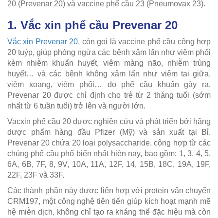
20 (Prevenar 20) và vaccine phế cầu 23 (Pneumovax 23).
1. Vắc xin phế cầu Prevenar 20
Vắc xin Prevenar 20
, còn gọi là vaccine phế cầu cộng hợp
20 tuýp, giúp phòng ngừa các bệnh xâm lấn như viêm phổi
kèm nhiễm khuẩn huyết, viêm màng não, nhiễm trùng
huyết… và các bệnh không xâm lấn như viêm tai giữa,
viêm xoang, viêm phổi… do phế cầu khuẩn gây ra.
Prevenar 20 được chỉ định cho trẻ từ 2 tháng tuổi (sớm
nhất từ 6 tuần tuổi) trở lên và người lớn.
Vacxin phế cầu 20 được nghiên cứu và phát triển bởi hãng
dược phẩm hàng đầu Pfizer (Mỹ) và sản xuất tại Bỉ.
Prevenar 20 chứa 20 loại polysaccharide, cộng hợp từ các
chủng phế cầu phổ biến nhất hiện nay, bao gồm: 1, 3, 4, 5,
6A, 6B, 7F, 8, 9V, 10A, 11A, 12F, 14, 15B, 18C, 19A, 19F,
22F, 23F và 33F.
Các thành phần này được liên hợp với protein vận chuyển
CRM197, một công nghệ tiên tiến giúp kích hoạt mạnh mẽ
hệ miễn dịch, không chỉ tạo ra kháng thể đặc hiệu mà còn