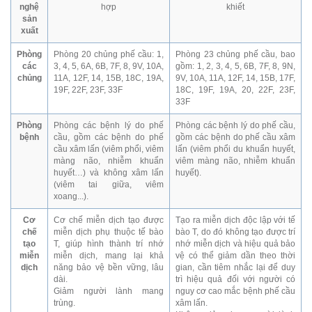
nghệ
hợp
khiết
sản
xuất
Phòng
Phòng 20 chủng phế cầu: 1,
Phòng 23 chủng phế cầu, bao
các
3, 4, 5, 6A, 6B, 7F, 8, 9V, 10A,
gồm: 1, 2, 3, 4, 5, 6B, 7F, 8, 9N,
chủng
11A, 12F, 14, 15B, 18C, 19A,
9V, 10A, 11A, 12F, 14, 15B, 17F,
19F, 22F, 23F, 33F
18C, 19F, 19A, 20, 22F, 23F,
33F
Phòng
Phòng các bệnh lý do phế
Phòng các bệnh lý do phế cầu,
bệnh
cầu, gồm các bệnh do phế
gồm các bệnh do phế cầu xâm
cầu xâm lấn (viêm phổi, viêm
lấn (viêm phổi du khuẩn huyết,
màng não, nhiễm khuẩn
viêm màng não, nhiễm khuẩn
huyết…) và không xâm lấn
huyết).
(viêm tai giữa, viêm
xoang...).
Cơ
Cơ chế miễn dịch tạo được
Tạo ra miễn dịch độc lập với tế
chế
miễn dịch phụ thuộc tế bào
bào T, do đó không tạo được trí
tạo
T, giúp hình thành trí nhớ
nhớ miễn dịch và hiệu quả bảo
miễn
miễn dịch, mang lại khả
vệ có thể giảm dần theo thời
dịch
năng bảo vệ bền vững, lâu
gian, cần tiêm nhắc lại để duy
dài.
trì hiệu quả đối với người có
Giảm người lành mang
nguy cơ cao mắc bệnh phế cầu
trùng.
xâm lấn.