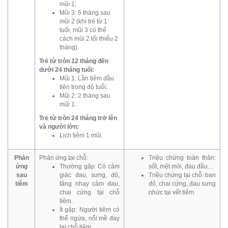
mũi 1;
Mũi 3: 6 tháng sau
mũi 2 (khi trẻ từ 1
tuổi, mũi 3 có thể
cách mũi 2 tối thiểu 2
tháng).
Trẻ từ tròn 12 tháng đến
dưới 24 tháng tuổi:
Mũi 1: Lần tiêm đầu
tiên trong độ tuổi;
Mũi 2: 2 tháng sau
mũi 1.
Trẻ từ tròn 24 tháng trở lên
và người lớn:
Lịch tiêm 1 mũi.
Phản
Phản ứng tại chỗ:
Triệu chứng toàn thân:
ứng
Thường gặp: Có cảm
sốt, mệt mỏi, đau đầu…
sau
giác đau, sưng, đỏ,
Triệu chứng tại chỗ: ban
tiêm
tăng nhạy cảm đau,
đỏ, chai cứng, đau sưng
chai cứng tại chỗ
nhức tại vết tiêm
tiêm.
Ít gặp: Người tiêm có
thể ngứa, nổi mề đay
tại chỗ tiêm.