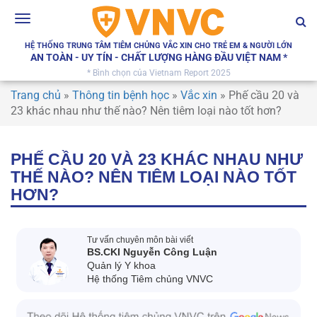
Toggle
navigation
HỆ THỐNG TRUNG TÂM TIÊM CHỦNG VẮC XIN CHO TRẺ EM & NGƯỜI LỚN
AN TOÀN - UY TÍN - CHẤT LƯỢNG HÀNG ĐẦU VIỆT NAM *
* Bình chọn của Vietnam Report 2025
Trang chủ
»
Thông tin bệnh học
»
Vắc xin
»
Phế cầu 20 và
23 khác nhau như thế nào? Nên tiêm loại nào tốt hơn?
PHẾ CẦU 20 VÀ 23 KHÁC NHAU NHƯ
THẾ NÀO? NÊN TIÊM LOẠI NÀO TỐT
HƠN?
Tư vấn chuyên môn bài viết
BS.CKI Nguyễn Công Luận
Quản lý Y khoa
Hệ thống Tiêm chủng VNVC