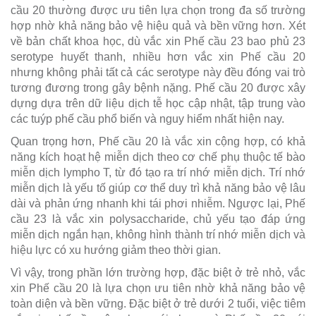
cầu 20 thường được ưu tiên lựa chọn trong đa số trường
hợp nhờ khả năng bảo vệ hiệu quả và bền vững hơn. Xét
về bản chất khoa học, dù vắc xin Phế cầu 23 bao phủ 23
serotype huyết thanh, nhiều hơn vắc xin Phế cầu 20
nhưng không phải tất cả các serotype này đều đóng vai trò
tương đương trong gây bệnh nặng. Phế cầu 20 được xây
dựng dựa trên dữ liệu dịch tễ học cập nhật, tập trung vào
các tuýp phế cầu phổ biến và nguy hiểm nhất hiện nay.
Quan trọng hơn, Phế cầu 20 là vắc xin cộng hợp, có khả
năng kích hoạt hệ miễn dịch theo cơ chế phụ thuộc tế bào
miễn dịch lympho T, từ đó tạo ra trí nhớ miễn dịch. Trí nhớ
miễn dịch là yếu tố giúp cơ thể duy trì khả năng bảo vệ lâu
dài và phản ứng nhanh khi tái phơi nhiễm. Ngược lại, Phế
cầu 23 là vắc xin polysaccharide, chủ yếu tạo đáp ứng
miễn dịch ngắn hạn, không hình thành trí nhớ miễn dịch và
hiệu lực có xu hướng giảm theo thời gian.
Vì vậy, trong phần lớn trường hợp, đặc biệt ở trẻ nhỏ, vắc
xin Phế cầu 20 là lựa chọn ưu tiên nhờ khả năng bảo vệ
toàn diện và bền vững. Đặc biệt ở trẻ dưới 2 tuổi, việc tiêm