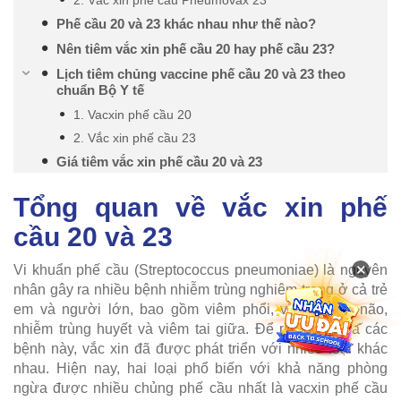
Phế cầu 20 và 23 khác nhau như thế nào?
Nên tiêm vắc xin phế cầu 20 hay phế cầu 23?
Lịch tiêm chủng vaccine phế cầu 20 và 23 theo
chuẩn Bộ Y tế
1. Vacxin phế cầu 20
2. Vắc xin phế cầu 23
Giá tiêm vắc xin phế cầu 20 và 23
Tổng quan về vắc xin phế
cầu 20 và 23
×
Vi khuẩn phế cầu (Streptococcus pneumoniae) là nguyên
nhân gây ra nhiều bệnh nhiễm trùng nghiêm trọng ở cả trẻ
em và người lớn, bao gồm viêm phổi, viêm màng não,
nhiễm trùng huyết và viêm tai giữa. Để phòng ngừa các
bệnh này, vắc xin đã được phát triển với nhiều loại khác
nhau. Hiện nay, hai loại phổ biến với khả năng phòng
ngừa được nhiều chủng phế cầu nhất là vacxin phế cầu