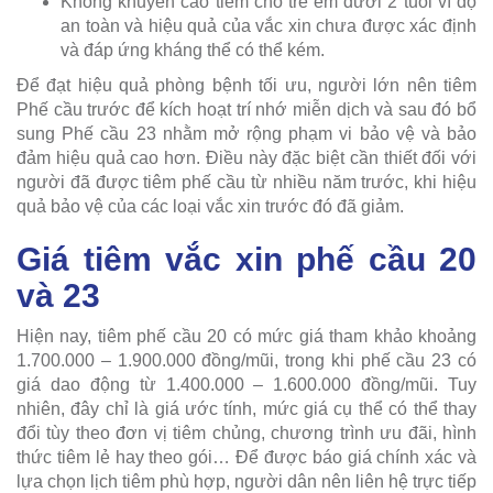
Không khuyến cáo tiêm cho trẻ em dưới 2 tuổi vì độ
an toàn và hiệu quả của vắc xin chưa được xác định
và đáp ứng kháng thể có thể kém.
Để đạt hiệu quả phòng bệnh tối ưu, người lớn nên tiêm
Phế cầu trước để kích hoạt trí nhớ miễn dịch và sau đó bổ
sung Phế cầu 23 nhằm mở rộng phạm vi bảo vệ và bảo
đảm hiệu quả cao hơn. Điều này đặc biệt cần thiết đối với
người đã được tiêm phế cầu từ nhiều năm trước, khi hiệu
quả bảo vệ của các loại vắc xin trước đó đã giảm.
Giá tiêm vắc xin phế cầu 20
và 23
Hiện nay, tiêm phế cầu 20 có mức giá tham khảo khoảng
1.700.000 – 1.900.000 đồng/mũi, trong khi phế cầu 23 có
giá dao động từ 1.400.000 – 1.600.000 đồng/mũi. Tuy
nhiên, đây chỉ là giá ước tính, mức giá cụ thể có thể thay
đổi tùy theo đơn vị tiêm chủng, chương trình ưu đãi, hình
thức tiêm lẻ hay theo gói… Để được báo giá chính xác và
lựa chọn lịch tiêm phù hợp, người dân nên liên hệ trực tiếp