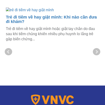
Trẻ đi tiêm về hay giật mình: Khi nào cần đưa
đi khám?
Trẻ đi tiêm về hay giật mình hoặc giật tay chân do đau
sau khi tiêm chủng khiến nhiều phụ huynh lo lắng trẻ
gặp biến chứng...
Tr
dỗ
Việ
khá
bối