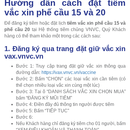
Hướng dẫn cách đặt tiêm
vắc xin phế cầu 15 và 20
Để đăng ký tiêm hoặc đặt lịch
tiêm vắc xin phế cầu 15 và
phế cầu 20
tại Hệ thống tiêm chủng VNVC, Quý Khách
hàng có thể tham khảo một trong các cách sau:
1. Đăng ký qua trang đặt giữ vắc xin
vax.vnvc.vn
Bước 1: Truy cập trang đặt giữ vắc xin thông qua
đường dẫn:
https://vax.vnvc.vn/vaccine
Bước 2: Bấm “CHỌN” các loại vắc xin cần tiêm (có
thể chọn nhiều loại vắc xin cùng một lúc)
Bước 3: Tại ô “DANH SÁCH VẮC XIN CHỌN MUA”
bấm “ĐĂNG KÝ MŨI TIÊM”
Bước 4: Điền đầy đủ thông tin người được tiêm
Bước 5: Bấm “TIẾP TỤC”
Bước 6:
Nếu Khách hàng chỉ đăng ký tiêm cho 01 người, bấm
“XEM ĐIỀU KHOẢN VÀ THANH TOÁN”