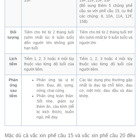
33F.
19F, 22F, 23F, 33F
(Bổ sung thêm 5 chủng phế
cầu so với phế cầu 15, cụ thể
các chủng: 8, 10A, 11A, 12F,
15B)
Đối
Tiêm cho trẻ từ 2 tháng tuổi
Tiêm cho trẻ từ 2 tháng tuổi trở
tượng
(sớm nhất lúc 6 tuần tuổi)
lên (sớm nhất từ 6 tuần tuổi) và
đến người lớn không giới
người lớn
hạn tuổi.
Lịch
Tiêm 1, 2, 3 hoặc 4 mũi tùy
Tiêm 1, 2, 3 hoặc 4 mũi tùy
tiêm
thuộc vào từng độ tuổi của
thuộc vào từng độ tuổi của
người tiêm.
người tiêm.
Phản
Phản ứng tại vị trí
Các tác dụng phụ thường gặp
ứng
tiêm: Đau, đỏ, sưng,
nhất là đau tại chỗ tiêm, đau
sau
nóng, chai cứng.
cơ, mệt mỏi, đau đầu và đau
tiêm
Phản ứng toàn thân:
khớp.
Sốt nhẹ, giảm sự
thèm ăn, cáu kỉnh (dễ
bị kích thích), buồn
ngủ, mề đay.
Mặc dù cả vắc xin phế cầu 15 và vắc xin phế cầu 20 đều