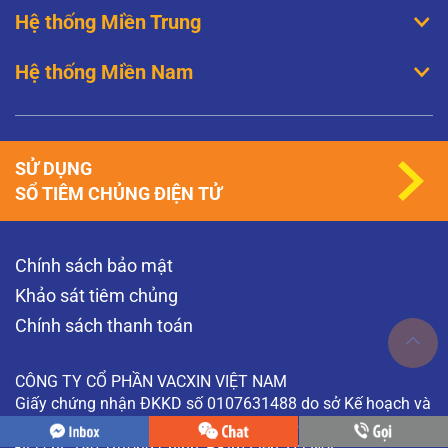
Hệ thống Miền Trung
Hệ thống Miền Nam
SỬ DỤNG
SỔ TIÊM CHỦNG ĐIỆN TỬ
Chính sách bảo mật
Khảo sát tiêm chủng
Chính sách thanh toán
CÔNG TY CỔ PHẦN VACXIN VIỆT NAM
Giấy chứng nhận ĐKKD số 0107631488 do sở Kế hoạch và
Đầu tư TP. Hà Nội cấp ngày 11/11/2016
Địa chỉ: 180 Trường Chinh, P.Kim Liên, Hà Nội