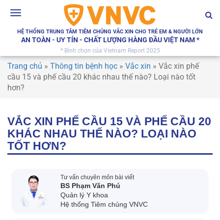
Toggle
navigation
HỆ THỐNG TRUNG TÂM TIÊM CHỦNG VẮC XIN CHO TRẺ EM & NGƯỜI LỚN
AN TOÀN - UY TÍN - CHẤT LƯỢNG HÀNG ĐẦU VIỆT NAM *
* Bình chọn của Vietnam Report 2025
Trang chủ
»
Thông tin bệnh học
»
Vắc xin
»
Vắc xin phế
cầu 15 và phế cầu 20 khác nhau thế nào? Loại nào tốt
hơn?
VẮC XIN PHẾ CẦU 15 VÀ PHẾ CẦU 20
KHÁC NHAU THẾ NÀO? LOẠI NÀO
TỐT HƠN?
Tư vấn chuyên môn bài viết
BS Phạm Văn Phú
Quản lý Y khoa
Hệ thống Tiêm chủng VNVC