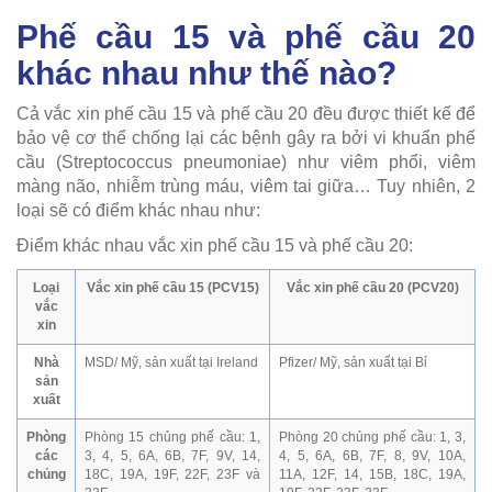
Phế cầu 15 và phế cầu 20
khác nhau như thế nào?
Cả vắc xin phế cầu 15 và phế cầu 20 đều được thiết kế để
bảo vệ cơ thể chống lại các bệnh gây ra bởi vi khuẩn phế
cầu (Streptococcus pneumoniae) như viêm phổi, viêm
màng não, nhiễm trùng máu, viêm tai giữa… Tuy nhiên, 2
loại sẽ có điểm khác nhau như:
Điểm khác nhau vắc xin phế cầu 15 và phế cầu 20:
Loại
Vắc xin phế cầu 15 (PCV15)
Vắc xin phế cầu 20 (PCV20)
vắc
xin
Nhà
MSD/ Mỹ, sản xuất tại Ireland
Pfizer/ Mỹ, sản xuất tại Bỉ
sản
xuất
Phòng
Phòng 15 chủng phế cầu: 1,
Phòng 20 chủng phế cầu: 1, 3,
các
3, 4, 5, 6A, 6B, 7F, 9V, 14,
4, 5, 6A, 6B, 7F, 8, 9V, 10A,
chủng
18C, 19A, 19F, 22F, 23F và
11A, 12F, 14, 15B, 18C, 19A,