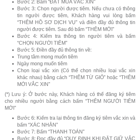
Bước 2: Bấm “ĐẶT MUA VẮC XIN”
Bước 3: Chọn người được tiêm. Nếu chưa có thông
tin người được tiêm, Khách hàng vui lòng bấm
“THÊM HỒ SƠ DỊCH VỤ” và điền đầy đủ thông tin
người được tiêm. Sau đó bấm “THÊM MỚI”
Bước 4: Kiểm tra thông tin người tiêm và bấm
“CHỌN NGƯỜI TIÊM”
Bước 5: Điền đầy đủ thông tin về:
Trung tâm mong muốn tiêm
Ngày mong muốn tiêm
Chọn loại vắc xin (Có thể chọn nhiều loại vắc xin
khác nhau) bằng cách “THÊM TỪ GIỎ” hoặc “THÊM
MỚI VẮC XIN”
(*) Lưu ý: Ở bước này, Khách hàng có thể đăng ký tiêm
cho nhiều người bằng cách bấm “THÊM NGƯỜI TIÊM
MỚI”
Bước 6: Kiểm tra lại thông tin đăng ký tiêm vắc xin và
bấm “XÁC NHẬN”
Bước 7: Bấm “THANH TOÁN”
Bước 8: Đọc đầy đủ “QUY ĐỊNH KHI ĐẶT GIỮ VẮC