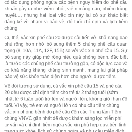
có tác dụng phòng ngừa các bệnh nguy hiểm do phế cầu
khuẩn gây ra như viêm phổi, viêm màng não, nhiễm trùng
huyết…, nhưng hai loại vắc xin này lại có sự khác biệt
đáng kể về phạm vi bảo vệ, độ tuổi chỉ định và lịch tiêm
chủng.
Cụ thể, vắc xin phế cầu 20 được cải tiến với khả năng bao
phủ rộng hơn nhờ bổ sung thêm 5 chủng phế cầu quan
trọng (8, 10A, 11A, 12F, 15B) so với vắc xin phế cầu 15. Sự
bổ sung này giúp mở rộng hiệu quả phòng bệnh, đặc biệt
là trước các chủng phế cầu thường gặp, có độc lực cao và
có khả năng kháng kháng sinh mạnh, mang lại giải pháp
bảo vệ sức khỏe toàn diện hơn cho người được tiêm.
Về đối tượng sử dụng, cả vắc xin phế cầu 15 và phế cầu
20 đều được chỉ định tiêm cho trẻ từ 2 tháng tuổi (sớm
nhất từ 6 tuần tuổi) trở lên và người lớn, không giới hạn độ
tuổi. Vì vậy, trẻ em và người lớn có nhu cầu tiêm chủng
vắc xin phòng bệnh do phế cầu đến các Trung tâm Tiêm
chủng VNVC gần nhất để được khám sàng lọc miễn phí,
tư vấn và chỉ định tiêm ngừa vắc xin phù hợp dựa trên tình
trạng sức khỏe, lịch sử chủng ngừa và nhu cầu miễn dịch