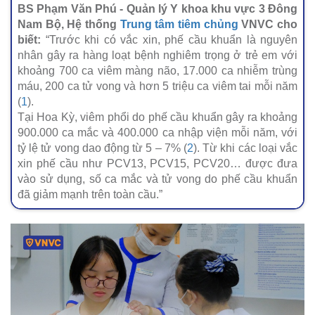
BS Phạm Văn Phú - Quản lý Y khoa khu vực 3 Đông
Nam Bộ, Hệ thống
Trung tâm tiêm chủng
VNVC cho
biết:
“Trước khi có vắc xin, phế cầu khuẩn là nguyên
nhân gây ra hàng loạt bệnh nghiêm trọng ở trẻ em với
khoảng 700 ca viêm màng não, 17.000 ca nhiễm trùng
máu, 200 ca tử vong và hơn 5 triệu ca viêm tai mỗi năm
(
1
).
Tại Hoa Kỳ, viêm phổi do phế cầu khuẩn gây ra khoảng
900.000 ca mắc và 400.000 ca nhập viện mỗi năm, với
tỷ lệ tử vong dao động từ 5 – 7% (
2
). Từ khi các loại vắc
xin phế cầu như PCV13, PCV15, PCV20… được đưa
vào sử dụng, số ca mắc và tử vong do phế cầu khuẩn
đã giảm mạnh trên toàn cầu.”