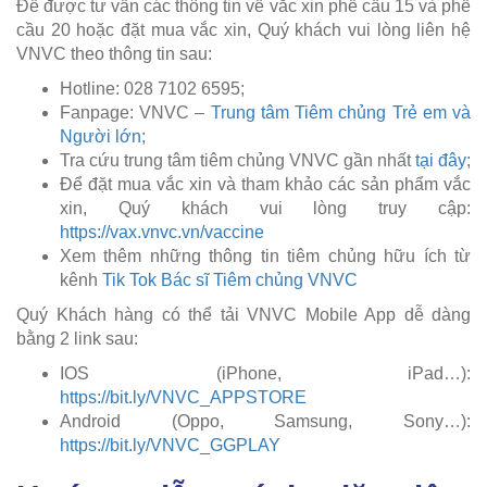
Để được tư vấn các thông tin về vắc xin phế cầu 15 và phế
cầu 20 hoặc đặt mua vắc xin, Quý khách vui lòng liên hệ
VNVC theo thông tin sau:
Hotline: 028 7102 6595;
Fanpage: VNVC –
Trung tâm Tiêm chủng Trẻ em và
Người lớn
;
Tra cứu trung tâm tiêm chủng VNVC gần nhất
tại đây
;
Để đặt mua vắc xin và tham khảo các sản phẩm vắc
xin, Quý khách vui lòng truy cập:
https://vax.vnvc.vn/vaccine
Xem thêm những thông tin tiêm chủng hữu ích từ
kênh
Tik Tok Bác sĩ Tiêm chủng VNVC
Quý Khách hàng có thể tải VNVC Mobile App dễ dàng
bằng 2 link sau:
IOS (iPhone, iPad…):
https://bit.ly/VNVC_APPSTORE
Android (Oppo, Samsung, Sony…):
https://bit.ly/VNVC_GGPLAY