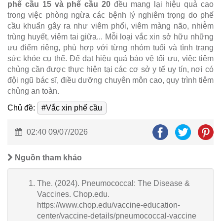
phế cầu 15 và phế cầu 20
đều mang lại hiệu quả cao
trong việc phòng ngừa các bệnh lý nghiêm trọng do phế
cầu khuẩn gây ra như viêm phổi, viêm màng não, nhiễm
trùng huyết, viêm tai giữa... Mỗi loại vắc xin sở hữu những
ưu điểm riêng, phù hợp với từng nhóm tuổi và tình trạng
sức khỏe cụ thể. Để đạt hiệu quả bảo vệ tối ưu, việc tiêm
chủng cần được thực hiện tại các cơ sở y tế uy tín, nơi có
đội ngũ bác sĩ, điều dưỡng chuyên môn cao, quy trình tiêm
chủng an toàn.
Chủ đề:
#Vắc xin phế cầu
02:40 09/07/2026
Nguồn tham khảo
The. (2024). Pneumococcal: The Disease &
Vaccines. Chop.edu.
https://www.chop.edu/vaccine-education-
center/vaccine-details/pneumococcal-vaccine