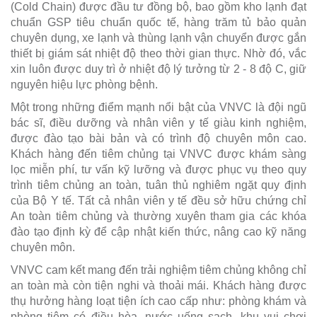
(Cold Chain) được đầu tư đồng bộ, bao gồm kho lạnh đạt
chuẩn GSP tiêu chuẩn quốc tế, hàng trăm tủ bảo quản
chuyên dụng, xe lạnh và thùng lạnh vận chuyển được gắn
thiết bị giám sát nhiệt độ theo thời gian thực. Nhờ đó, vắc
xin luôn được duy trì ở nhiệt độ lý tưởng từ 2 - 8 độ C, giữ
nguyên hiệu lực phòng bệnh.
Một trong những điểm mạnh nổi bật của VNVC là đội ngũ
bác sĩ, điều dưỡng và nhân viên y tế giàu kinh nghiệm,
được đào tạo bài bản và có trình độ chuyên môn cao.
Khách hàng đến tiêm chủng tại VNVC được khám sàng
lọc miễn phí, tư vấn kỹ lưỡng và được phục vụ theo quy
trình tiêm chủng an toàn, tuân thủ nghiêm ngặt quy định
của Bộ Y tế. Tất cả nhân viên y tế đều sở hữu chứng chỉ
An toàn tiêm chủng và thường xuyên tham gia các khóa
đào tạo định kỳ để cập nhật kiến thức, nâng cao kỹ năng
chuyên môn.
VNVC cam kết mang đến trải nghiệm tiêm chủng không chỉ
an toàn mà còn tiện nghi và thoải mái. Khách hàng được
thụ hưởng hàng loạt tiện ích cao cấp như: phòng khám và
phòng tiêm có điều hòa, nước uống sạch, khu vui chơi