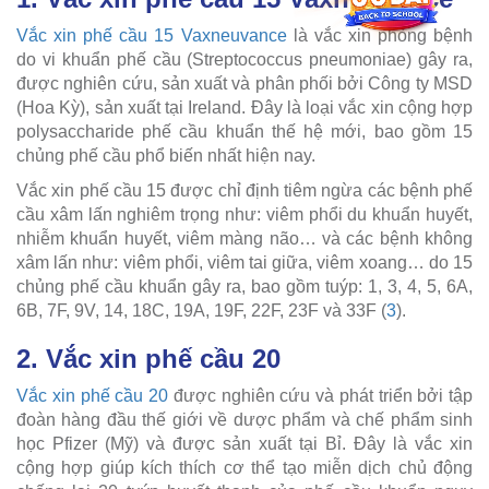
Vắc xin phế cầu 15 Vaxneuvance
là vắc xin phòng bệnh
do vi khuẩn phế cầu (Streptococcus pneumoniae) gây ra,
được nghiên cứu, sản xuất và phân phối bởi Công ty MSD
(Hoa Kỳ), sản xuất tại Ireland. Đây là loại vắc xin cộng hợp
polysaccharide phế cầu khuẩn thế hệ mới, bao gồm 15
chủng phế cầu phổ biến nhất hiện nay.
Vắc xin phế cầu 15 được chỉ định tiêm ngừa các bệnh phế
cầu xâm lấn nghiêm trọng như: viêm phổi du khuẩn huyết,
nhiễm khuẩn huyết, viêm màng não… và các bệnh không
xâm lấn như: viêm phổi, viêm tai giữa, viêm xoang… do 15
chủng phế cầu khuẩn gây ra, bao gồm tuýp: 1, 3, 4, 5, 6A,
6B, 7F, 9V, 14, 18C, 19A, 19F, 22F, 23F và 33F (
3
).
2. Vắc xin phế cầu 20
Vắc xin phế cầu 20
được nghiên cứu và phát triển bởi tập
đoàn hàng đầu thế giới về dược phẩm và chế phẩm sinh
học Pfizer (Mỹ) và được sản xuất tại Bỉ. Đây là vắc xin
cộng hợp giúp kích thích cơ thể tạo miễn dịch chủ động