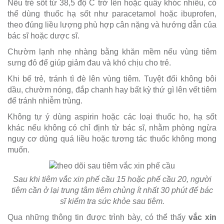
Nếu trẻ sốt từ 38,5 độ C trở lên hoặc quấy khóc nhiều, có
thể dùng thuốc hạ sốt như paracetamol hoặc ibuprofen,
theo đúng liều lượng phù hợp cân nặng và hướng dẫn của
bác sĩ hoặc dược sĩ.
Chườm lạnh nhẹ nhàng bằng khăn mềm nếu vùng tiêm
sưng đỏ để giúp giảm đau và khó chịu cho trẻ.
Khi bế trẻ, tránh tì đè lên vùng tiêm. Tuyệt đối không bôi
dầu, chườm nóng, đắp chanh hay bất kỳ thứ gì lên vết tiêm
để tránh nhiễm trùng.
Không tự ý dùng aspirin hoặc các loại thuốc ho, hạ sốt
khác nếu không có chỉ định từ bác sĩ, nhằm phòng ngừa
nguy cơ dùng quá liều hoặc tương tác thuốc không mong
muốn.
Sau khi tiêm vắc xin phế cầu 15 hoặc phế cầu 20, người
tiêm cần ở lại trung tâm tiêm chủng ít nhất 30 phút để bác
sĩ kiểm tra sức khỏe sau tiêm.
Qua những thông tin được trình bày, có thể thấy
vắc xin