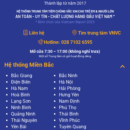
Thành lập từ năm 2017
HỆ THỐNG TRUNG TÂM TIÊM CHỦNG VẮC XIN CHO TRẺ EM & NGƯỜI LỚN
AN TOÀN - UY TÍN - CHẤT LƯỢNG HÀNG ĐẦU VIỆT NAM *
* Bình chọn của Vietnam Report 2025
Liên hệ
Tìm trung tâm VNVC
Hotline:
028 7102 6595
Mở cửa 7:30 – 17:00 (không nghỉ trưa)
Một số Trung tâm có giờ hoạt động riêng
Hệ thống Miền Bắc
Bắc Giang
Bắc Ninh
Điện Biên
Hà Nội
Hà Nam
Hải Phòng
Hoà Bình
Hưng Yên
Lạng Sơn
Nam Định
Ninh Bình
Phú Thọ
Quảng Ninh
Thái Bình
Thái Nguyên
Vĩnh Phúc
Yên Bái
Tuyên Quang