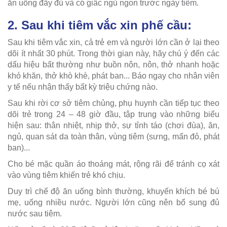
ăn uống đầy đủ và có giấc ngủ ngon trước ngày tiêm.
2. Sau khi tiêm vắc xin phế cầu:
Sau khi tiêm vắc xin, cả trẻ em và người lớn cần ở lại theo
dõi ít nhất 30 phút. Trong thời gian này, hãy chú ý đến các
dấu hiệu bất thường như buồn nôn, nôn, thở nhanh hoặc
khó khăn, thở khò khè, phát ban... Báo ngay cho nhân viên
y tế nếu nhận thấy bất kỳ triệu chứng nào.
Sau khi rời cơ sở tiêm chủng, phụ huynh cần tiếp tục theo
dõi trẻ trong 24 – 48 giờ đầu, tập trung vào những biểu
hiện sau: thân nhiệt, nhịp thở, sự tỉnh táo (chơi đùa), ăn,
ngủ, quan sát da toàn thân, vùng tiêm (sưng, mẩn đỏ, phát
ban)...
Cho bé mặc quần áo thoáng mát, rộng rãi để tránh cọ xát
vào vùng tiêm khiến trẻ khó chịu.
Duy trì chế độ ăn uống bình thường, khuyến khích bé bú
mẹ, uống nhiều nước. Người lớn cũng nên bổ sung đủ
nước sau tiêm.