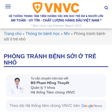
Toggle
navigation
HỆ THỐNG TRUNG TÂM TIÊM CHỦNG VẮC XIN CHO TRẺ EM & NGƯỜI LỚN
AN TOÀN - UY TÍN - CHẤT LƯỢNG HÀNG ĐẦU VIỆT NAM *
* Bình chọn của Vietnam Report 2025
Trang chủ
»
Thông tin bệnh học
»
Nhi
»
Phòng tránh bệnh
sởi ở trẻ nhỏ
PHÒNG TRÁNH BỆNH SỞI Ở TRẺ
NHỎ
Tư vấn chuyên môn bài viết
BS Phạm Hồng Thuyết
Quản lý Y khoa
Hệ thống Tiêm chủng VNVC