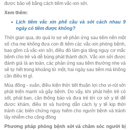
được bảo vệ bằng cách tiêm vắc-xin sởi.
Xem thêm:
Lịch tiêm vắc xin phế cầu và sởi cách nhau 9
ngày có tiêm được không?
Thời gian qua, do quá lo sợ về phản ứng sau tiêm nên một
số cha mẹ không đưa con đi tiêm các vắc-xin phòng bệnh,
bao gồm cả vắc-xin sởi, điều đó làm gia tăng nguy cơ mắc
bệnh cho trẻ và dễ bùng phát thành dịch. Vắc-xin sởi được
đánh giá là an toàn, các phản ứng sau tiêm thường nhẹ và
sẽ tự hết trong khoảng từ một, hai ngày sau tiêm mà không
cần điều trị gì.
Mùa đông - xuân, điều kiện thời tiết thuận lợi cho vi-rút sởi
phát triển mạnh và gây bệnh. Do vậy, khi phát hiện trẻ có
sốt, phát ban, cần thông báo và đưa trẻ tới cơ sở y tế để
được khám, điều trị và hướng dẫn cách ly y tế kịp thời
tránh các biến chứng nguy hiểm cho người bệnh và tránh
lây nhiễm cho cộng đồng
Phương pháp phòng bệnh sởi và chăm sóc người bị