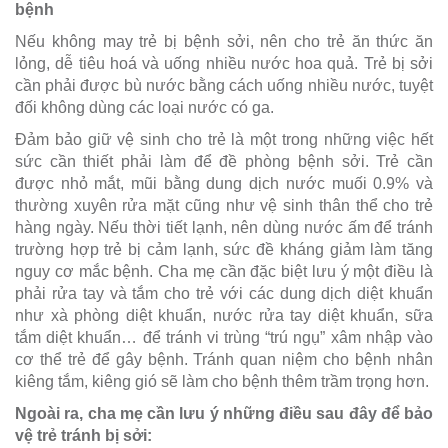
bệnh
Nếu không may trẻ bị bệnh sởi, nên cho trẻ ăn thức ăn
lỏng, dễ tiêu hoá và uống nhiều nước hoa quả. Trẻ bị sởi
cần phải được bù nước bằng cách uống nhiều nước, tuyệt
đối không dùng các loại nước có ga.
Đảm bảo giữ vệ sinh cho trẻ là một trong những việc hết
sức cần thiết phải làm để đề phòng bệnh sởi. Trẻ cần
được nhỏ mắt, mũi bằng dung dịch nước muối 0.9% và
thường xuyên rửa mặt cũng như vệ sinh thân thể cho trẻ
hàng ngày. Nếu thời tiết lạnh, nên dùng nước ấm để tránh
trường hợp trẻ bị cảm lạnh, sức đề kháng giảm làm tăng
nguy cơ mắc bệnh. Cha mẹ cần đặc biệt lưu ý một điều là
phải rửa tay và tắm cho trẻ với các dung dịch diệt khuẩn
như xà phòng diệt khuẩn, nước rửa tay diệt khuẩn, sữa
tắm diệt khuẩn… để tránh vi trùng “trú ngụ” xâm nhập vào
cơ thể trẻ để gây bệnh. Tránh quan niệm cho bệnh nhân
kiêng tắm, kiêng gió sẽ làm cho bệnh thêm trầm trọng hơn.
Ngoài ra, cha mẹ cần lưu ý những điều sau đây để bảo
vệ trẻ tránh bị sởi: