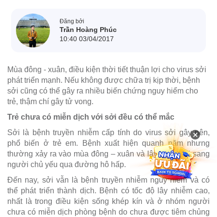
Đăng bởi
Trần Hoàng Phúc
10:40 03/04/2017
Mùa đông - xuân, điều kiện thời tiết thuận lợi cho virus sởi
phát triển mạnh. Nếu không được chữa trị kịp thời, bệnh
sởi cũng có thể gây ra nhiều biến chứng nguy hiểm cho
trẻ, thậm chí gây tử vong.
Trẻ chưa có miễn dịch với sởi đều có thể mắc
Sởi là bệnh truyền nhiễm cấp tính do virus sởi gây nên,
×
phổ biến ở trẻ em. Bệnh xuất hiện quanh năm nhưng
thường xảy ra vào mùa đông – xuân và lây từ người sang
người chủ yếu qua đường hô hấp.
Ðến nay, sởi vẫn là bệnh truyền nhiễm nguy hiểm và có
thể phát triển thành dịch. Bệnh có tốc độ lây nhiễm cao,
nhất là trong điều kiện sống khép kín và ở nhóm người
chưa có miễn dịch phòng bệnh do chưa được tiêm chủng