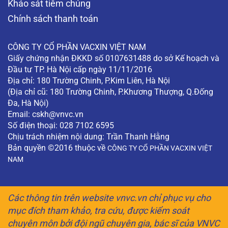
Khảo sát tiêm chủng
Chính sách thanh toán
CÔNG TY CỔ PHẦN VACXIN VIỆT NAM
Giấy chứng nhận ĐKKD số 0107631488 do sở Kế hoạch và
Đầu tư TP. Hà Nội cấp ngày 11/11/2016
Địa chỉ: 180 Trường Chinh, P.Kim Liên, Hà Nội
(Địa chỉ cũ: 180 Trường Chinh, P.Khương Thượng, Q.Đống
Đa, Hà Nội)
Email:
cskh@vnvc.vn
Số điện thoại: 028 7102 6595
Chịu trách nhiệm nội dung: Trần Thanh Hằng
Bản quyền ©2016 thuộc về
CÔNG TY CỔ PHẦN VACXIN VIỆT
NAM
Các thông tin trên website vnvc.vn chỉ phục vụ cho
mục đích tham khảo, tra cứu, được kiểm soát
chuyên môn bởi đội ngũ chuyên gia, bác sĩ của VNVC