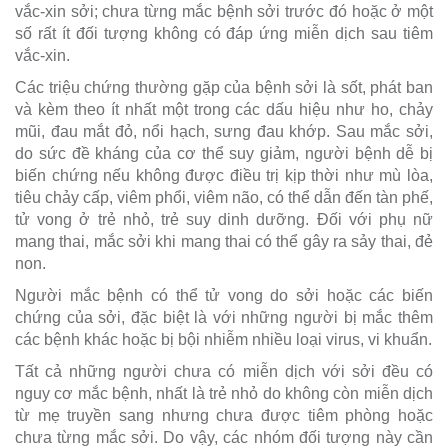
vắc-xin sởi; chưa từng mắc bệnh sởi trước đó hoặc ở một
số rất ít đối tượng không có đáp ứng miễn dịch sau tiêm
vắc-xin.
Các triệu chứng thường gặp của bệnh sởi là sốt, phát ban
và kèm theo ít nhất một trong các dấu hiệu như ho, chảy
mũi, đau mắt đỏ, nổi hạch, sưng đau khớp. Sau mắc sởi,
do sức đề kháng của cơ thể suy giảm, người bệnh dễ bị
biến chứng nếu không được điều trị kịp thời như mù lòa,
tiêu chảy cấp, viêm phổi, viêm não, có thể dẫn đến tàn phế,
tử vong ở trẻ nhỏ, trẻ suy dinh dưỡng. Ðối với phụ nữ
mang thai, mắc sởi khi mang thai có thể gây ra sảy thai, đẻ
non.
Người mắc bệnh có thể tử vong do sởi hoặc các biến
chứng của sởi, đặc biệt là với những người bị mắc thêm
các bệnh khác hoặc bị bội nhiễm nhiều loại virus, vi khuẩn.
Tất cả những người chưa có miễn dịch với sởi đều có
nguy cơ mắc bệnh, nhất là trẻ nhỏ do không còn miễn dịch
từ mẹ truyền sang nhưng chưa được tiêm phòng hoặc
chưa từng mắc sởi. Do vậy, các nhóm đối tượng này cần