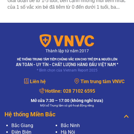
Giai đoạn bé từ 1-5 tuổi, bên cạnh những mũi tiêm nhắc
của 1 số vắc xin bé đã tiêm từ 0 đến dưới 1 tuổi, ba...
Thành lập từ năm 2017
HỆ THỐNG TRUNG TÂM TIÊM CHỦNG VẮC XIN CHO TRẺ EM & NGƯỜI LỚN
AN TOÀN - UY TÍN - CHẤT LƯỢNG HÀNG ĐẦU VIỆT NAM *
* Bình chọn của Vietnam Report 2025
Liên hệ
Tìm trung tâm VNVC
Hotline:
028 7102 6595
Mở cửa 7:30 – 17:00 (không nghỉ trưa)
Một số Trung tâm có giờ hoạt động riêng
Hệ thống Miền Bắc
Bắc Giang
Bắc Ninh
Điện Biên
Hà Nội