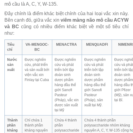
mô cầu là A, C, Y, W-135.
Đây chính là điểm khác biệt chính của hai loại vắc xin này.
Bên cạnh đó, giữa vắc xin
viêm màng não mô cầu ACYW
và BC
cũng có nhiều điểm khác biệt về một số tiêu chí
như:
Tiêu
VA-MENGOC-
MENACTRA
MENQUADFI
NIMENR
chí
BC
Nước
Được nghiên
Được nghiên
Được nghiên
Được nghi
sản
cứu, phát triển
cứu và phát
cứu và phát
cứu và phá
xuất
và sản xuất bởi
triển bởi tập
triển bởi tập
triển bởi tậ
viện vắc xin
đoàn sinh
đoàn sinh
đoàn sinh
Finlay tại Cuba
dược phẩm
dược phẩm
dược phẩm
hàng đầu thế
hàng đầu thế
hàng đầu t
giới Sanofi
giới Sanofi
giới Pfizer
Pasteur
Pasteur
(Mỹ), sản x
(Pháp), vắc xin
(Pháp), sản
tại Bỉ.
được sản xuất
xuất tại Mỹ.
tại Mỹ
Thành
Chỉ chứa 1
Chứa 4 thành
Chứa 4 thành phần
phần
thành phần
phần
polysaccharide nhóm kháng
kháng
kháng nguyên
polysaccharide
nguyên A, C, Y, W-135 cộng h