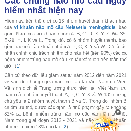
Các chủng não mô cầu nguy
hiểm nhất hiện nay
Hiện nay, trên thế giới có 13 nhóm huyết thanh khác nhau
của
vi khuẩn não mô cầu Neisseria meningitidis
, bao
gồm: Não mô cầu khuẩn nhóm A, B, C, D, X, Y, Z, W-135,
E-29, H, I, K và L. Trong đó, có 6 nhóm huyết thanh, bao
gồm não mô cầu khuẩn nhóm A, B, C, X, Y và W-135 là tác
nhân chính chịu trách nhiệm cho hầu hết (trên 90%) các ca
bệnh nhiễm trùng não mô cầu khuẩn xâm lấn trên toàn thế
giới. (
1
)
Căn cứ theo dữ liệu giám sát từ năm 2012 đến năm 2021
về vấn đề chủng ngừa não mô cầu tại Việt Nam do Viện
Vệ sinh dịch tễ Trung ương thực hiện, tại Việt Nam lưu
hành cả 5 nhóm huyết thanh A, B, C, Y, X và W-135 nhưng
chủ yếu là 2 nhóm huyết thanh B và C. Trong đó, nhóm B
chiếm ưu thế, được xác định là “thủ phạm” gây ra khoảng
×
82% ca bệnh nhiễm trùng não mô cầu xâm lấn tại Việt
Nam trong giai đoạn 2012 - 2021 và não mô cầu khuẩn
nhóm C chiếm 18% còn lại. (
2
)