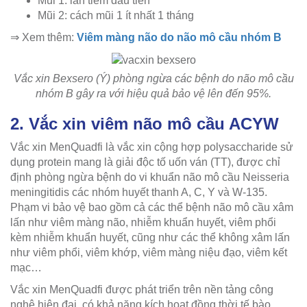
Mũi 1: lần tiêm đầu tiên
Mũi 2: cách mũi 1 ít nhất 1 tháng
⇒ Xem thêm:
Viêm màng não do não mô cầu nhóm B
Vắc xin Bexsero (Ý) phòng ngừa các bệnh do não mô cầu
nhóm B gây ra với hiệu quả bảo vệ lên đến 95%.
2. Vắc xin viêm não mô cầu ACYW
Vắc xin MenQuadfi là vắc xin cộng hợp polysaccharide sử
dụng protein mang là giải độc tố uốn ván (TT), được chỉ
định phòng ngừa bệnh do vi khuẩn não mô cầu Neisseria
meningitidis các nhóm huyết thanh A, C, Y và W-135.
Phạm vi bảo vệ bao gồm cả các thể bệnh não mô cầu xâm
lấn như viêm màng não, nhiễm khuẩn huyết, viêm phổi
kèm nhiễm khuẩn huyết, cũng như các thể không xâm lấn
như viêm phổi, viêm khớp, viêm màng niệu đạo, viêm kết
mạc…
Vắc xin MenQuadfi được phát triển trên nền tảng công
nghệ hiện đại, có khả năng kích hoạt đồng thời tế bào