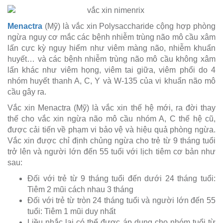
Menactra
(Mỹ) là vắc xin Polysaccharide cộng hợp phòng
ngừa nguy cơ mắc các bệnh nhiễm trùng não mô cầu xâm
lấn cực kỳ nguy hiểm như viêm màng não, nhiễm khuẩn
huyết… và các bệnh nhiễm trùng não mô cầu không xâm
lấn khác như viêm họng, viêm tai giữa, viêm phổi do 4
nhóm huyết thanh A, C, Y và W-135 của vi khuẩn não mô
cầu gây ra.
Vắc xin Menactra (Mỹ) là vắc xin thế hệ mới, ra đời thay
thế cho vắc xin ngừa não mô cầu nhóm A, C thế hệ cũ,
được cải tiến về phạm vi bảo vệ và hiệu quả phòng ngừa.
Vắc xin được chỉ định chủng ngừa cho trẻ từ 9 tháng tuổi
trở lên và người lớn đến 55 tuổi với lịch tiêm cơ bản như
sau:
Đối với trẻ từ 9 tháng tuổi đến dưới 24 tháng tuổi:
Tiêm 2 mũi cách nhau 3 tháng
Đối với trẻ từ tròn 24 tháng tuổi và người lớn đến 55
tuổi: Tiêm 1 mũi duy nhất
Liều nhắc lại có thể được áp dụng cho nhóm tuổi từ