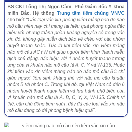
BS.CKI Tống Thị Ngọc Cầm- Phó Giám đốc Y khoa
miền Bắc, Hệ thống
Trung tâm tiêm chủng VNVC
cho biết: “
Các loại vắc xin phòng viêm màng não do não
mô cầu hiện nay chỉ mang lại hiệu quả phòng ngừa đặc
hiệu với những thành phần kháng nguyên có trong vắc
xin đó, không gây miễn dịch bảo vệ chéo với các nhóm
huyết thanh khác. Tức là khi tiêm vắc xin viêm màng
não mô cầu ACYW chỉ giúp người tiêm hình thành miễn
dịch chủ động, đặc hiệu với 4 nhóm huyết thanh tương
ứng của vi khuẩn não mô cầu là A, C, Y và W-135. Hoặc
khi tiêm vắc xin viêm màng não do não mô cầu BC chỉ
giúp người tiêm sinh kháng thể với não mô cầu khuẩn
nhóm B và nhóm C. Trong khi đó, tại Việt Nam có đến 6
nhóm huyết thanh nguy hiểm và lưu hành phổ biến của
vi khuẩn não mô cầu là A, B, C, Y, X, W-135. Chính vì
thế, cần chủ động tiêm ngừa đầy đủ các loại vắc xin não
mô cầu đang có để phòng bệnh hiệu quả".