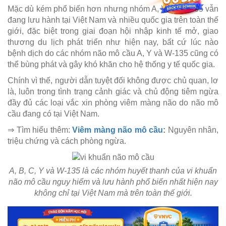
Mặc dù kém phổ biến hơn nhưng nhóm A, Y và W-135 vẫn
đang lưu hành tại Việt Nam và nhiều quốc gia trên toàn thế
giới, đặc biệt trong giai đoạn hội nhập kinh tế mở, giao
thương du lịch phát triển như hiện nay, bất cứ lúc nào
bệnh dịch do các nhóm não mô cầu A, Y và W-135 cũng có
thể bùng phát và gây khó khăn cho hệ thống y tế quốc gia.
Chính vì thế, người dẫn tuyệt đối không được chủ quan, lơ
là, luôn trong tình trạng cảnh giác và chủ động tiêm ngừa
đầy đủ các loại vắc xin phòng viêm màng não do não mô
cầu đang có tại Việt Nam.
⇒ Tìm hiểu thêm:
Viêm màng não mô cầu
:
Nguyên nhân,
triệu chứng và cách phòng ngừa.
A, B, C, Y và W-135 là các nhóm huyết thanh của vi khuẩn
não mô cầu nguy hiểm và lưu hành phổ biến nhất hiện nay
không chỉ tại Việt Nam mà trên toàn thế giới.