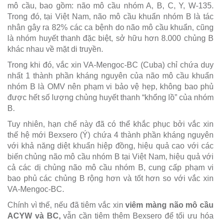
mô cầu, bao gồm: não mô cầu nhóm A, B, C, Y, W-135.
Trong đó, tại Việt Nam, não mô cầu khuẩn nhóm B là tác
nhân gây ra 82% các ca bệnh do não mô cầu khuẩn, cũng
là nhóm huyết thanh đặc biệt, sở hữu hơn 8.000 chủng B
khác nhau về mặt di truyền.
Trong khi đó, vắc xin VA-Mengoc-BC (Cuba) chỉ chứa duy
nhất 1 thành phần kháng nguyên của não mô cầu khuẩn
nhóm B là OMV nên phạm vi bảo vệ hẹp, không bao phủ
được hết số lượng chủng huyết thanh “khổng lồ” của nhóm
B.
Tuy nhiên, hạn chế này đã có thể khắc phục bởi vắc xin
thế hệ mới Bexsero (Ý) chứa 4 thành phần kháng nguyên
với khả năng diệt khuẩn hiệp đồng, hiệu quả cao với các
biến chủng não mô cầu nhóm B tại Việt Nam, hiệu quả với
cả các dị chủng não mô cầu nhóm B, cung cấp phạm vi
bao phủ các chủng B rộng hơn và tốt hơn so với vắc xin
VA-Mengoc-BC.
Chính vì thế, nếu đã tiêm vắc xin
viêm màng não mô cầu
ACYW và BC,
vẫn cần tiêm thêm Bexsero để tối ưu hóa