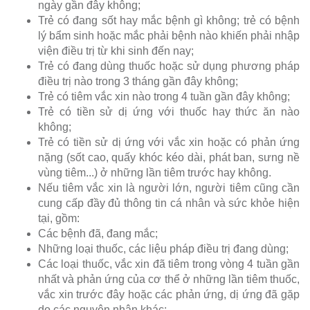
ngày gần đây không;
Trẻ có đang sốt hay mắc bệnh gì không; trẻ có bệnh
lý bẩm sinh hoặc mắc phải bệnh nào khiến phải nhập
viện điều trị từ khi sinh đến nay;
Trẻ có đang dùng thuốc hoặc sử dụng phương pháp
điều trị nào trong 3 tháng gần đây không;
Trẻ có tiêm vắc xin nào trong 4 tuần gần đây không;
Trẻ có tiền sử dị ứng với thuốc hay thức ăn nào
không;
Trẻ có tiền sử dị ứng với vắc xin hoặc có phản ứng
nặng (sốt cao, quấy khóc kéo dài, phát ban, sưng nề
vùng tiêm...) ở những lần tiêm trước hay không.
Nếu tiêm vắc xin là người lớn, người tiêm cũng cần
cung cấp đầy đủ thông tin cá nhân và sức khỏe hiện
tại, gồm:
Các bệnh đã, đang mắc;
Những loại thuốc, các liệu pháp điều trị đang dùng;
Các loại thuốc, vắc xin đã tiêm trong vòng 4 tuần gần
nhất và phản ứng của cơ thể ở những lần tiêm thuốc,
vắc xin trước đây hoặc các phản ứng, dị ứng đã gặp
do các nguyên nhân khác;