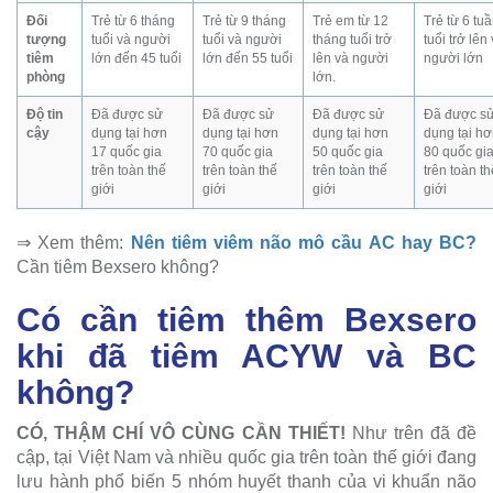
Đối
Trẻ từ 6 tháng
Trẻ từ 9 tháng
Trẻ em từ 12
Trẻ từ 6 tu
tượng
tuổi và người
tuổi và người
tháng tuổi trở
tuổi trở lên
tiêm
lớn đến 45 tuổi
lớn đến 55 tuổi
lên và người
người lớn
phòng
lớn.
Độ tin
Đã được sử
Đã được sử
Đã được sử
Đã được s
cậy
dụng tại hơn
dụng tại hơn
dụng tại hơn
dụng tại h
17 quốc gia
70 quốc gia
50 quốc gia
80 quốc gi
trên toàn thế
trên toàn thế
trên toàn thế
trên toàn th
giới
giới
giới
giới
⇒ Xem thêm:
Nên tiêm viêm não mô cầu AC hay BC?
Cần tiêm Bexsero không?
Có cần tiêm thêm Bexsero
khi đã tiêm ACYW và BC
không?
CÓ, THẬM CHÍ VÔ CÙNG CẦN THIẾT!
Như trên đã đề
cập, tại Việt Nam và nhiều quốc gia trên toàn thế giới đang
lưu hành phổ biến 5 nhóm huyết thanh của vi khuẩn não