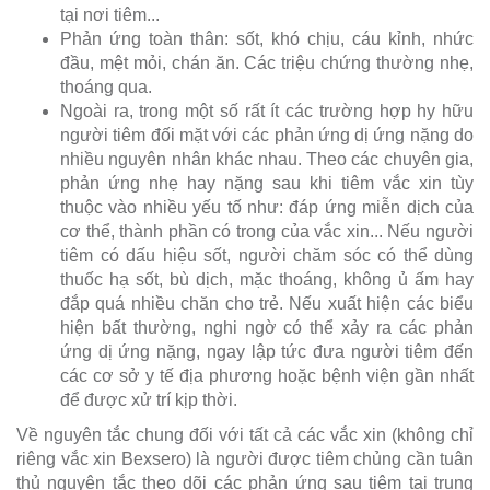
tại nơi tiêm...
Phản ứng toàn thân: sốt, khó chịu, cáu kỉnh, nhức
đầu, mệt mỏi, chán ăn. Các triệu chứng thường nhẹ,
thoáng qua.
Ngoài ra, trong một số rất ít các trường hợp hy hữu
người tiêm đối mặt với các phản ứng dị ứng nặng do
nhiều nguyên nhân khác nhau. Theo các chuyên gia,
phản ứng nhẹ hay nặng sau khi tiêm vắc xin tùy
thuộc vào nhiều yếu tố như: đáp ứng miễn dịch của
cơ thể, thành phần có trong của vắc xin... Nếu người
tiêm có dấu hiệu sốt, người chăm sóc có thể dùng
thuốc hạ sốt, bù dịch, mặc thoáng, không ủ ấm hay
đắp quá nhiều chăn cho trẻ. Nếu xuất hiện các biểu
hiện bất thường, nghi ngờ có thể xảy ra các phản
ứng dị ứng nặng, ngay lập tức đưa người tiêm đến
các cơ sở y tế địa phương hoặc bệnh viện gần nhất
để được xử trí kịp thời.
Về nguyên tắc chung đối với tất cả các vắc xin (không chỉ
riêng vắc xin Bexsero) là người được tiêm chủng cần tuân
thủ nguyên tắc theo dõi các phản ứng sau tiêm tại trung