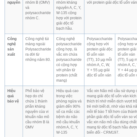
nguyên
nhóm B (OMV)
nhóm kháng
với protein giải độc tố uốn ván
và
nguyên A, C, Y,
polysaccharide
W-135 cộng
nhóm C.
hợp với protein
giải độc tố
bạch hầu.
Công
Công nghệ túi
Công nghệ
Polysaccharide
Polysaccha
nghệ
màng ngoài
polysaccharide
cộng hợp với
cộng hợp v
sản
Polysaccharide
cộng hợp, là
protein giải độc
protein giải
xuất
ra đời từ
vắc xin chứa
tố uốn ván
tố uốn ván
những năm 80.
polysaccharide
(TT), 10 µg mỗi
(TT), 5 µg 
có cộng hợp
nhóm A, C, W,
nhóm A, C,
với phân tử
Y + 55 µg giải
Y + 44 µg g
protein (chất
độc tố uốn ván
độc tố uốn 
mang)
Hiệu
Phổ bảo vệ
Hiệu quả cao
Vắc xin Não mô cầu sử dụng 
quả
hẹp do chỉ
trong việc
mang giải độc tố uốn ván kích
bảo vệ
chứa 1 thành
phòng ngừa và
thích trí nhớ miễn dịch vượt trộ
phần kháng
giảm đến 90%
trẻ mới biết đi, nhờ vào khả n
nguyên của vi
số ca mắc các
mồi tế bào T tốt hơn của thàn
khuẩn não mô
bệnh do não
phần giải độc tố uốn ván so v
cầu nhóm B là
mô cầu khuẩn
vắc xin não mô cầu dùng chất
OMV
nhóm A, C, Y,
mang từ độc tố bạch hầu đượ
W-135
biến đổi - CRM197.