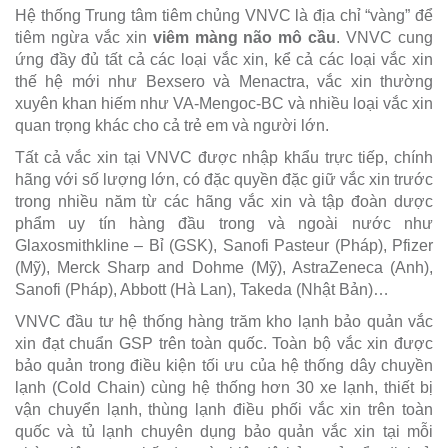
Hệ thống Trung tâm tiêm chủng VNVC là địa chỉ “vàng” để
tiêm ngừa vắc xin
viêm màng não mô cầu
. VNVC cung
ứng đầy đủ tất cả các loại vắc xin, kể cả các loại vắc xin
thế hệ mới như Bexsero và Menactra, vắc xin thường
xuyên khan hiếm như VA-Mengoc-BC và nhiều loại vắc xin
quan trọng khác cho cả trẻ em và người lớn.
Tất cả vắc xin tại VNVC được nhập khẩu trực tiếp, chính
hãng với số lượng lớn, có đặc quyền đặc giữ vắc xin trước
trong nhiều năm từ các hãng vắc xin và tập đoàn dược
phẩm uy tín hàng đầu trong và ngoài nước như
Glaxosmithkline – Bỉ (GSK), Sanofi Pasteur (Pháp), Pfizer
(Mỹ), Merck Sharp and Dohme (Mỹ), AstraZeneca (Anh),
Sanofi (Pháp), Abbott (Hà Lan), Takeda (Nhật Bản)…
VNVC đầu tư hệ thống hàng trăm kho lạnh bảo quản vắc
xin đạt chuẩn GSP trên toàn quốc. Toàn bộ vắc xin được
bảo quản trong điều kiện tối ưu của hệ thống dây chuyền
lạnh (Cold Chain) cùng hệ thống hơn 30 xe lạnh, thiết bị
vận chuyển lạnh, thùng lạnh điều phối vắc xin trên toàn
quốc và tủ lạnh chuyên dụng bảo quản vắc xin tại mỗi