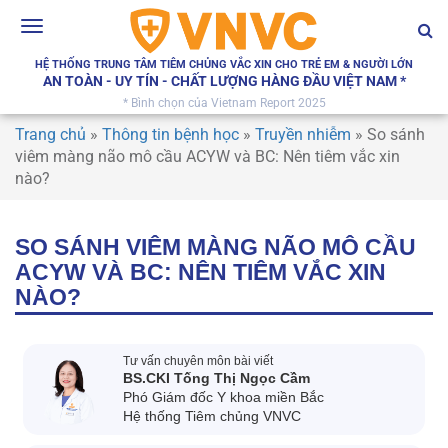
Toggle
navigation
HỆ THỐNG TRUNG TÂM TIÊM CHỦNG VẮC XIN CHO TRẺ EM & NGƯỜI LỚN
AN TOÀN - UY TÍN - CHẤT LƯỢNG HÀNG ĐẦU VIỆT NAM *
* Bình chọn của Vietnam Report 2025
Trang chủ
»
Thông tin bệnh học
»
Truyền nhiễm
»
So sánh
viêm màng não mô cầu ACYW và BC: Nên tiêm vắc xin
nào?
SO SÁNH VIÊM MÀNG NÃO MÔ CẦU
ACYW VÀ BC: NÊN TIÊM VẮC XIN
NÀO?
Tư vấn chuyên môn bài viết
BS.CKI Tống Thị Ngọc Cầm
Phó Giám đốc Y khoa miền Bắc
Hệ thống Tiêm chủng VNVC