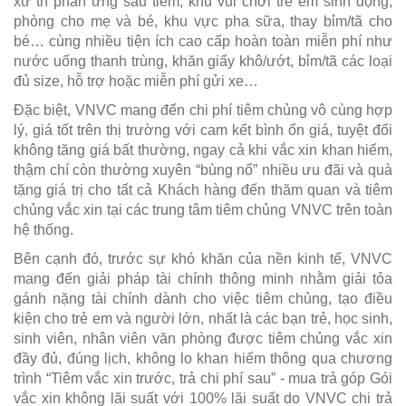
xử trí phản ứng sau tiêm, khu vui chơi trẻ em sinh động,
phòng cho mẹ và bé, khu vực pha sữa, thay bỉm/tã cho
bé… cùng nhiều tiện ích cao cấp hoàn toàn miễn phí như
nước uống thanh trùng, khăn giấy khô/ướt, bỉm/tã các loại
đủ size, hỗ trợ hoặc miễn phí gửi xe…
Đặc biệt, VNVC mang đến chi phí tiêm chủng vô cùng hợp
lý, giá tốt trên thị trường với cam kết bình ổn giá, tuyệt đối
không tăng giá bất thường, ngay cả khi vắc xin khan hiếm,
thậm chí còn thường xuyên “bùng nổ” nhiều ưu đãi và quà
tặng giá trị cho tất cả Khách hàng đến thăm quan và tiêm
chủng vắc xin tại các trung tâm tiêm chủng VNVC trên toàn
hệ thống.
Bên cạnh đó, trước sự khó khăn của nền kinh tế, VNVC
mang đến giải pháp tài chính thông minh nhằm giải tỏa
gánh nặng tài chính dành cho việc tiêm chủng, tạo điều
kiện cho trẻ em và người lớn, nhất là các bạn trẻ, học sinh,
sinh viên, nhân viên văn phòng được tiêm chủng vắc xin
đầy đủ, đúng lịch, không lo khan hiếm thông qua chương
trình “Tiêm vắc xin trước, trả chi phí sau” - mua trả góp Gói
vắc xin không lãi suất với 100% lãi suất do VNVC chi trả