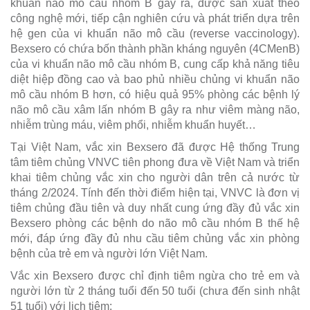
khuẩn não mô cầu nhóm B gây ra, được sản xuất theo
công nghệ mới, tiếp cận nghiên cứu và phát triển dựa trên
hệ gen của vi khuẩn não mô cầu (reverse vaccinology).
Bexsero có chứa bốn thành phần kháng nguyên (4CMenB)
của vi khuẩn não mô cầu nhóm B, cung cấp khả năng tiêu
diệt hiệp đồng cao và bao phủ nhiều chủng vi khuẩn não
mô cầu nhóm B hơn, có hiệu quả 95% phòng các bệnh lý
não mô cầu xâm lấn nhóm B gây ra như viêm màng não,
nhiễm trùng máu, viêm phổi, nhiễm khuẩn huyết…
Tại Việt Nam, vắc xin Bexsero đã được Hệ thống Trung
tâm tiêm chủng VNVC tiên phong đưa về Việt Nam và triển
khai tiêm chủng vắc xin cho người dân trên cả nước từ
tháng 2/2024. Tính đến thời điểm hiện tại, VNVC là đơn vị
tiêm chủng đầu tiên và duy nhất cung ứng đầy đủ vắc xin
Bexsero phòng các bệnh do não mô cầu nhóm B thế hệ
mới, đáp ứng đầy đủ nhu cầu tiêm chủng vắc xin phòng
bệnh của trẻ em và người lớn Việt Nam.
Vắc xin Bexsero được chỉ định tiêm ngừa cho trẻ em và
người lớn từ 2 tháng tuổi đến 50 tuổi (chưa đến sinh nhật
51 tuổi) với lịch tiêm: