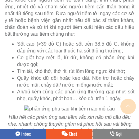
ứng, nhiệt độ và chăm sóc người tiêm cẩn thận trong ít
nhất 48 tiếng sau tiêm. Đưa người tiêm tới ngay các cơ sở
y tế hoặc bệnh viện gần nhất nếu để bác sĩ thăm khám,
chẩn đoán và xử trí khi người tiêm xuất hiện các dấu hiệu
bất thường sau tiêm chủng như:
Sốt cao (>39 độ C) hoặc sốt trên 38,5 độ C, không
đáp ứng với các loại thuốc hạ sốt thông thường;
Co giật hay mệt lả, lừ đừ, không có phản ứng khi
được gọi;
Tím tái, khó thở, thở rít, rút lõm lồng ngực khi thở;
Quấy khóc dữ dội hoặc kéo dài. Nôn trớ hoặc chảy
nước mũi, chảy dãi/ nước miếng/nước mắt;
Ăn/bú kém cùng các phản ứng thường gặp như: sốt
nhẹ, quấy khóc, phát ban… kéo dài trên 1 ngày.
Hầu hết các phản ứng sau tiêm vắc xin não mô cầu đều
nhẹ, nhanh chóng thuyên giảm và phục hồi sau vài tiếng
đến vài ngày mà không gây ra bất cứ vấn đề bất lợi nào
đến sức khoẻ của người tiêm.