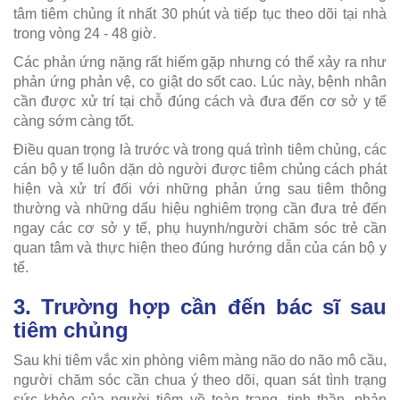
tâm tiêm chủng ít nhất 30 phút và tiếp tục theo dõi tại nhà
trong vòng 24 - 48 giờ.
Các phản ứng nặng rất hiếm gặp nhưng có thể xảy ra như
phản ứng phản vệ, co giật do sốt cao. Lúc này, bệnh nhân
cần được xử trí tại chỗ đúng cách và đưa đến cơ sở y tế
càng sớm càng tốt.
Điều quan trọng là trước và trong quá trình tiêm chủng, các
cán bộ y tế luôn dặn dò người được tiêm chủng cách phát
hiện và xử trí đối với những phản ứng sau tiêm thông
thường và những dấu hiệu nghiêm trọng cần đưa trẻ đến
ngay các cơ sở y tế, phụ huynh/người chăm sóc trẻ cần
quan tâm và thực hiện theo đúng hướng dẫn của cán bộ y
tế.
3. Trường hợp cần đến bác sĩ sau
tiêm chủng
Sau khi tiêm vắc xin phòng viêm màng não do não mô cầu,
người chăm sóc cần chua ý theo dõi, quan sát tình trạng
sức khỏe của người tiêm về toàn trạng, tinh thần, phản