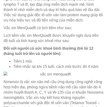
lympho T và B, tạo đáp ứng miễn dịch mạnh mẽ, hình
thành trí nhớ miễn dịch và duy trì hiệu quả bảo vệ lâu dài.
Việc sử dụng giải độc tố uốn ván làm protein mang giúp tối
ưu hóa hiệu lực và độ bền vững của miễn dịch.
Vắc xin MenQuadfi có lịch tiêm như sau:
Lịch tiêm vắc xin MenQuadfi được khuyến nghị dựa trên
độ tuổi và tình trạng sức khoẻ như sau:
Đối với người có sức khoẻ bình thường (trẻ từ 12
tháng tuổi trở lên và người lớn):
Tiêm 1 mũi.
Tiêm nhắc lại khi 15 tuổi, cách mũi trước đó 4 năm
Nimenrix là vắc xin não mô cầu ứng dụng công nghệ cộng
hợp hiện đại, phòng ngừa bệnh não mô cầu xâm lấn do 4
nhóm huyết thanh A, C, Y và W-135 của vi khuẩn Neisseria
meningitidis. Vắc xin này kết hợp kháng nguyên
polysaccharide với giải độc tố uốn ván (Tetanus Toxoid –