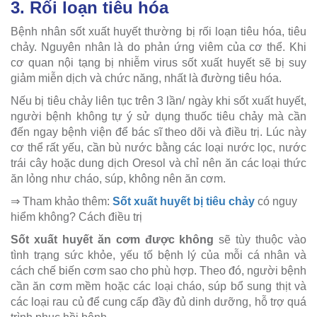
3. Rối loạn tiêu hóa
Bệnh nhân sốt xuất huyết thường bị rối loạn tiêu hóa, tiêu
chảy. Nguyên nhân là do phản ứng viêm của cơ thể. Khi
cơ quan nội tạng bị nhiễm virus sốt xuất huyết sẽ bị suy
giảm miễn dịch và chức năng, nhất là đường tiêu hóa.
Nếu bị tiêu chảy liên tục trên 3 lần/ ngày khi sốt xuất huyết,
người bệnh không tự ý sử dụng thuốc tiêu chảy mà cần
đến ngay bệnh viện để bác sĩ theo dõi và điều trị. Lúc này
cơ thể rất yếu, cần bù nước bằng các loại nước lọc, nước
trái cây hoặc dung dịch Oresol và chỉ nên ăn các loại thức
ăn lỏng như cháo, súp, không nên ăn cơm.
⇒ Tham khảo thêm:
Sốt xuất huyết bị tiêu chảy
có nguy
hiểm không? Cách điều trị
Sốt xuất huyết ăn cơm được không
sẽ tùy thuộc vào
tình trạng sức khỏe, yếu tố bệnh lý của mỗi cá nhân và
cách chế biến cơm sao cho phù hợp. Theo đó, người bệnh
cần ăn cơm mềm hoặc các loại cháo, súp bổ sung thịt và
các loại rau củ để cung cấp đầy đủ dinh dưỡng, hỗ trợ quá