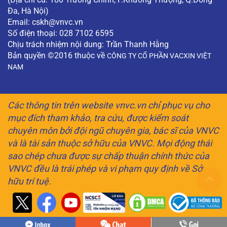
Đa, Hà Nội)
Email:
cskh@vnvc.vn
Số điện thoại: 028 7102 6595
Chịu trách nhiệm nội dung: Trần Thanh Hằng
Bản quyền ©2016 thuộc về
CÔNG TY CỔ PHẦN VACXIN VIỆT
NAM
Các thông tin trên website vnvc.vn chỉ phục vụ cho
mục đích tham khảo, tra cứu, được kiểm soát
chuyên môn bởi đội ngũ chuyên gia, bác sĩ của VNVC
và là tài sản thuộc sở hữu của VNVC. Mọi động thái
sao chép chưa được sự chấp thuận chính thức của
VNVC đều là trái phép và vi phạm quy định về Sở
hữu trí tuệ.