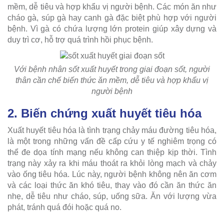
mềm, dễ tiêu và hợp khẩu vị người bệnh. Các món ăn như
cháo gà, súp gà hay canh gà đặc biệt phù hợp với người
bệnh. Vì gà có chứa lượng lớn protein giúp xây dựng và
duy trì cơ, hỗ trợ quá trình hồi phục bệnh.
Với bệnh nhân sốt xuất huyết trong giai đoạn sốt, người
thân cần chế biến thức ăn mềm, dễ tiêu và hợp khẩu vị
người bệnh
2. Biến chứng xuất huyết tiêu hóa
Xuất huyết tiêu hóa là tình trạng chảy máu đường tiêu hóa,
là một trong những vấn đề cấp cứu y tế nghiêm trọng có
thể đe dọa tính mạng nếu không can thiệp kịp thời. Tình
trạng này xảy ra khi máu thoát ra khỏi lòng mạch và chảy
vào ống tiêu hóa. Lúc này, người bệnh không nên ăn cơm
và các loại thức ăn khó tiêu, thay vào đó cần ăn thức ăn
nhẹ, dễ tiêu như cháo, súp, uống sữa. Ăn với lượng vừa
phát, tránh quá đói hoặc quá no.