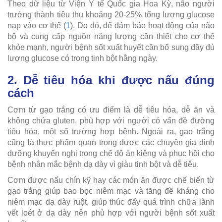
Theo dữ liệu từ Viện Y tế Quốc gia Hoa Kỳ, não người
trưởng thành tiêu thụ khoảng 20-25% tổng lượng glucose
nạp vào cơ thể (
1
). Do đó, để đảm bảo hoạt động của não
bộ và cung cấp nguồn năng lượng cần thiết cho cơ thể
khỏe mạnh, người bệnh sốt xuất huyết cần bổ sung đầy đủ
lượng glucose có trong tinh bột hằng ngày.
2. Dễ tiêu hóa khi được nấu đúng
cách
Cơm từ gạo trắng có ưu điểm là dễ tiêu hóa, dễ ăn và
không chứa gluten, phù hợp với người có vấn đề đường
tiêu hóa, một số trường hợp bệnh. Ngoài ra, gạo trắng
cũng là thực phẩm quan trọng được các chuyên gia dinh
dưỡng khuyến nghị trong chế độ ăn kiêng và phục hồi cho
bệnh nhân mắc bệnh dạ dày vì giàu tinh bột và dễ tiêu.
Cơm được nấu chín kỹ hay các món ăn được chế biến từ
gạo trắng giúp bao bọc niêm mạc và tăng đề kháng cho
niêm mạc dạ dày ruột, giúp thúc đẩy quá trình chữa lành
vết loét ở dạ dày nên phù hợp với người bệnh sốt xuất