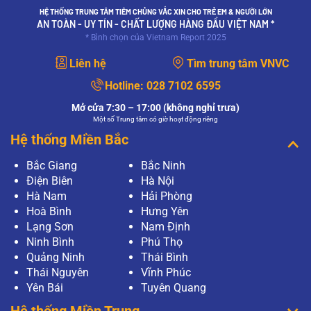
HỆ THỐNG TRUNG TÂM TIÊM CHỦNG VẮC XIN CHO TRẺ EM & NGƯỜI LỚN
AN TOÀN - UY TÍN - CHẤT LƯỢNG HÀNG ĐẦU VIỆT NAM *
* Bình chọn của Vietnam Report 2025
Liên hệ
Tìm trung tâm VNVC
Hotline:
028 7102 6595
Mở cửa 7:30 – 17:00 (không nghỉ trưa)
Một số Trung tâm có giờ hoạt động riêng
Hệ thống Miền Bắc
Bắc Giang
Bắc Ninh
Điện Biên
Hà Nội
Hà Nam
Hải Phòng
Hoà Bình
Hưng Yên
Lạng Sơn
Nam Định
Ninh Bình
Phú Thọ
Quảng Ninh
Thái Bình
Thái Nguyên
Vĩnh Phúc
Yên Bái
Tuyên Quang
Hệ thống Miền Trung