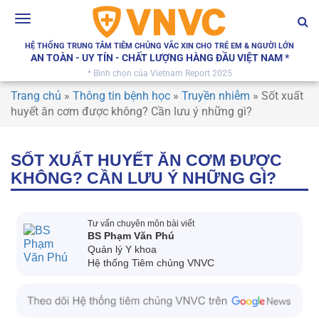
Toggle
navigation
HỆ THỐNG TRUNG TÂM TIÊM CHỦNG VẮC XIN CHO TRẺ EM & NGƯỜI LỚN
AN TOÀN - UY TÍN - CHẤT LƯỢNG HÀNG ĐẦU VIỆT NAM *
* Bình chọn của Vietnam Report 2025
Trang chủ
»
Thông tin bệnh học
»
Truyền nhiễm
»
Sốt xuất
huyết ăn cơm được không? Cần lưu ý những gì?
SỐT XUẤT HUYẾT ĂN CƠM ĐƯỢC
KHÔNG? CẦN LƯU Ý NHỮNG GÌ?
Tư vấn chuyên môn bài viết
BS Phạm Văn Phú
Quản lý Y khoa
Hệ thống Tiêm chủng VNVC