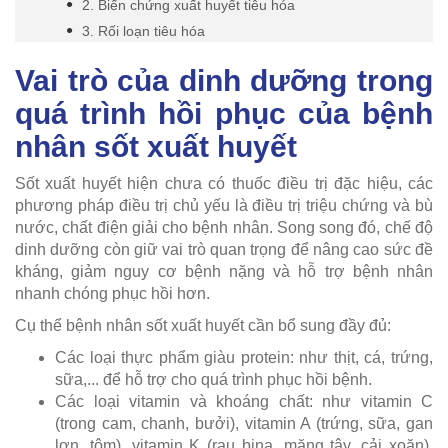
2. Biến chứng xuất huyết tiêu hóa
3. Rối loạn tiêu hóa
Vai trò của dinh dưỡng trong
quá trình hồi phục của bệnh
nhân sốt xuất huyết
Sốt xuất huyết hiện chưa có thuốc điều trị đặc hiệu, các
phương pháp điều trị chủ yếu là điều trị triệu chứng và bù
nước, chất điện giải cho bệnh nhân. Song song đó, chế độ
dinh dưỡng còn giữ vai trò quan trọng để nâng cao sức đề
kháng, giảm nguy cơ bệnh nặng và hỗ trợ bệnh nhân
nhanh chóng phục hồi hơn.
Cụ thể bệnh nhân sốt xuất huyết cần bổ sung đầy đủ:
Các loại thực phẩm giàu protein: như thịt, cá, trứng,
sữa,... để hỗ trợ cho quá trình phục hồi bệnh.
Các loại vitamin và khoáng chất: như vitamin C
(trong cam, chanh, bưởi), vitamin A (trứng, sữa, gan
lợn, tôm), vitamin K (rau bina, măng tây, cải xoăn),