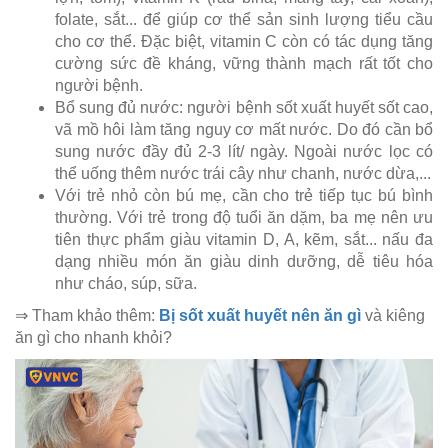
folate, sắt... để giúp cơ thể sản sinh lượng tiểu cầu
cho cơ thể. Đặc biệt, vitamin C còn có tác dụng tăng
cường sức đề kháng, vững thành mạch rất tốt cho
người bệnh.
Bổ sung đủ nước: người bệnh sốt xuất huyết sốt cao,
vã mồ hôi làm tăng nguy cơ mất nước. Do đó cần bổ
sung nước đầy đủ 2-3 lít/ ngày. Ngoài nước lọc có
thể uống thêm nước trái cây như chanh, nước dừa,...
Với trẻ nhỏ còn bú mẹ, cần cho trẻ tiếp tục bú bình
thường. Với trẻ trong độ tuổi ăn dặm, ba mẹ nên ưu
tiên thực phẩm giàu vitamin D, A, kẽm, sắt... nấu đa
dạng nhiều món ăn giàu dinh dưỡng, dễ tiêu hóa
như cháo, súp, sữa.
⇒ Tham khảo thêm:
Bị sốt xuất huyết nên ăn gì
và kiêng
ăn gì cho nhanh khỏi?