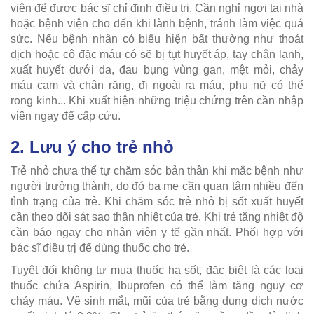
viện để được bác sĩ chỉ định điều trị. Cần nghỉ ngơi tại nhà
hoặc bệnh viện cho đến khi lành bệnh, tránh làm việc quá
sức. Nếu bệnh nhân có biểu hiện bất thường như thoát
dịch hoặc cô đặc máu có sẽ bị tụt huyết áp, tay chân lạnh,
xuất huyết dưới da, đau bụng vùng gan, mệt mỏi, chảy
máu cam và chân răng, đi ngoài ra máu, phụ nữ có thể
rong kinh... Khi xuất hiện những triệu chứng trên cần nhập
viện ngay để cấp cứu.
2. Lưu ý cho trẻ nhỏ
Trẻ nhỏ chưa thể tự chăm sóc bản thân khi mắc bệnh như
người trưởng thành, do đó ba mẹ cần quan tâm nhiều đến
tình trạng của trẻ. Khi chăm sóc trẻ nhỏ bị sốt xuất huyết
cần theo dõi sát sao thân nhiệt của trẻ. Khi trẻ tăng nhiệt độ
cần báo ngay cho nhân viên y tế gần nhất. Phối hợp với
bác sĩ điều trị để dùng thuốc cho trẻ.
Tuyệt đối không tự mua thuốc hạ sốt, đặc biệt là các loại
thuốc chứa Aspirin, Ibuprofen có thể làm tăng nguy cơ
chảy máu. Vệ sinh mắt, mũi của trẻ bằng dung dịch nước