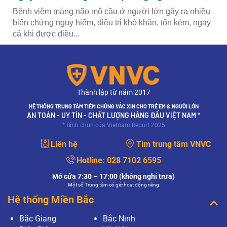
Bệnh viêm màng não mô cầu ở người lớn gây ra nhiều
biến chứng nguy hiểm, điều trị khó khăn, tốn kém, ngay
cả khi được điều...
Thành lập từ năm 2017
HỆ THỐNG TRUNG TÂM TIÊM CHỦNG VẮC XIN CHO TRẺ EM & NGƯỜI LỚN
AN TOÀN - UY TÍN - CHẤT LƯỢNG HÀNG ĐẦU VIỆT NAM *
* Bình chọn của Vietnam Report 2025
Liên hệ
Tìm trung tâm VNVC
Hotline:
028 7102 6595
Mở cửa 7:30 – 17:00 (không nghỉ trưa)
Một số Trung tâm có giờ hoạt động riêng
Hệ thống Miền Bắc
Bắc Giang
Bắc Ninh