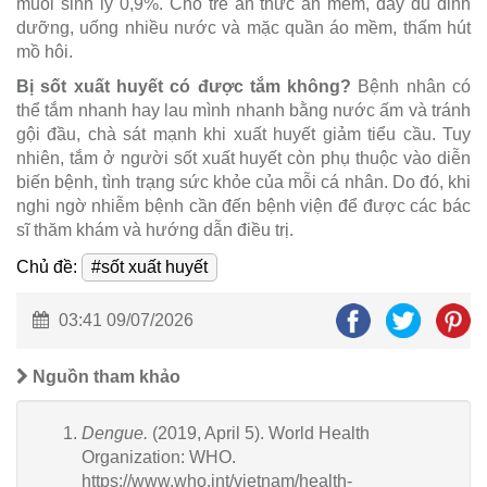
muối sinh lý 0,9%. Cho trẻ ăn thức ăn mềm, đầy đủ dinh
dưỡng, uống nhiều nước và mặc quần áo mềm, thấm hút
mồ hôi.
Bị sốt xuất huyết có được tắm không?
Bệnh nhân có
thể tắm nhanh hay lau mình nhanh bằng nước ấm và tránh
gội đầu, chà sát mạnh khi xuất huyết giảm tiểu cầu. Tuy
nhiên, tắm ở người sốt xuất huyết còn phụ thuộc vào diễn
biến bệnh, tình trạng sức khỏe của mỗi cá nhân. Do đó, khi
nghi ngờ nhiễm bệnh cần đến bệnh viện để được các bác
sĩ thăm khám và hướng dẫn điều trị.
Chủ đề:
#sốt xuất huyết
03:41 09/07/2026
Nguồn tham khảo
Dengue.
(2019, April 5). World Health
Organization: WHO.
https://www.who.int/vietnam/health-