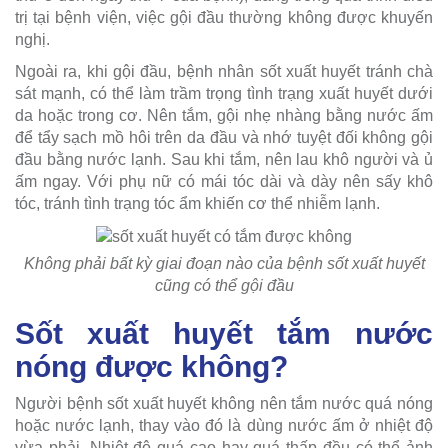
trị tại bệnh viện, việc gội đầu thường không được khuyến
nghị.
Ngoài ra, khi gội đầu, bệnh nhân sốt xuất huyết tránh chà
sát mạnh, có thể làm trầm trọng tình trạng xuất huyết dưới
da hoặc trong cơ. Nên tắm, gội nhẹ nhàng bằng nước ấm
để tẩy sạch mồ hôi trên da đầu và nhớ tuyệt đối không gội
đầu bằng nước lạnh. Sau khi tắm, nên lau khô người và ủ
ấm ngay. Với phụ nữ có mái tóc dài và dày nên sấy khô
tóc, tránh tình trạng tóc ẩm khiến cơ thể nhiễm lạnh.
Không phải bất kỳ giai đoạn nào của bệnh sốt xuất huyết
cũng có thể gội đầu
Sốt xuất huyết tắm nước
nóng được không?
Người bệnh sốt xuất huyết không nên tắm nước quá nóng
hoặc nước lạnh, thay vào đó là dùng nước ấm ở nhiệt độ
vừa phải. Nhiệt độ quá cao hay quá thấp đều có thể ảnh