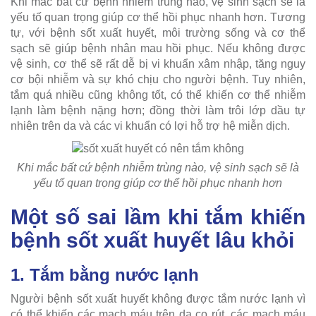
Khi mắc bất cứ bệnh nhiễm trùng nào, vệ sinh sạch sẽ là
yếu tố quan trọng giúp cơ thể hồi phục nhanh hơn. Tương
tự, với bệnh sốt xuất huyết, môi trường sống và cơ thể
sạch sẽ giúp bệnh nhân mau hồi phục. Nếu không được
vệ sinh, cơ thể sẽ rất dễ bị vi khuẩn xâm nhập, tăng nguy
cơ bội nhiễm và sự khó chịu cho người bệnh. Tuy nhiên,
tắm quá nhiều cũng không tốt, có thể khiến cơ thể nhiễm
lạnh làm bệnh nặng hơn; đồng thời làm trôi lớp dầu tự
nhiên trên da và các vi khuẩn có lợi hỗ trợ hệ miễn dịch.
Khi mắc bất cứ bệnh nhiễm trùng nào, vệ sinh sạch sẽ là
yếu tố quan trọng giúp cơ thể hồi phục nhanh hơn
Một số sai lầm khi tắm khiến
bệnh sốt xuất huyết lâu khỏi
1. Tắm bằng nước lạnh
Người bệnh sốt xuất huyết không được tắm nước lạnh vì
có thể khiến các mạch máu trên da co rút, các mạch máu