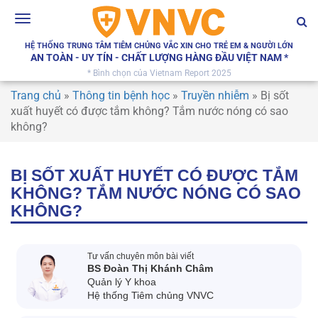
Toggle
navigation
HỆ THỐNG TRUNG TÂM TIÊM CHỦNG VẮC XIN CHO TRẺ EM & NGƯỜI LỚN
AN TOÀN - UY TÍN - CHẤT LƯỢNG HÀNG ĐẦU VIỆT NAM *
* Bình chọn của Vietnam Report 2025
Trang chủ
»
Thông tin bệnh học
»
Truyền nhiễm
»
Bị sốt
xuất huyết có được tắm không? Tắm nước nóng có sao
không?
BỊ SỐT XUẤT HUYẾT CÓ ĐƯỢC TẮM
KHÔNG? TẮM NƯỚC NÓNG CÓ SAO
KHÔNG?
Tư vấn chuyên môn bài viết
BS Đoàn Thị Khánh Châm
Quản lý Y khoa
Hệ thống Tiêm chủng VNVC