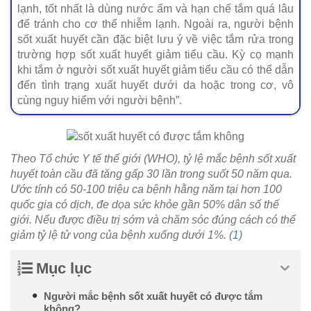
lạnh, tốt nhất là dùng nước ấm và hạn chế tắm quá lâu
để tránh cho cơ thể nhiễm lạnh. Ngoài ra, người bệnh
sốt xuất huyết cần đặc biệt lưu ý về việc tắm rửa trong
trường hợp sốt xuất huyết giảm tiểu cầu. Kỳ cọ mạnh
khi tắm ở người sốt xuất huyết giảm tiểu cầu có thể dẫn
đến tình trạng xuất huyết dưới da hoặc trong cơ, vô
cùng nguy hiểm với người bệnh”.
Theo Tổ chức Y tế thế giới (WHO), tỷ lệ mắc bệnh sốt xuất
huyết toàn cầu đã tăng gấp 30 lần trong suốt 50 năm qua.
Ước tính có 50-100 triệu ca bệnh hằng năm tại hơn 100
quốc gia có dịch, đe dọa sức khỏe gần 50% dân số thế
giới. Nếu được điều trị sớm và chăm sóc đúng cách có thể
giảm tỷ lệ tử vong của bệnh xuống dưới 1%. (
1
)
Mục lục
Người mắc bệnh sốt xuất huyết có được tắm
không?