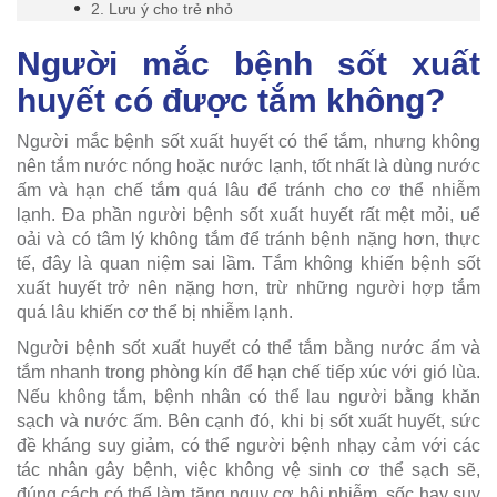
2. Lưu ý cho trẻ nhỏ
Người mắc bệnh sốt xuất
huyết có được tắm không?
Người mắc bệnh sốt xuất huyết có thể tắm, nhưng không
nên tắm nước nóng hoặc nước lạnh, tốt nhất là dùng nước
ấm và hạn chế tắm quá lâu để tránh cho cơ thể nhiễm
lạnh. Đa phần người bệnh sốt xuất huyết rất mệt mỏi, uể
oải và có tâm lý không tắm để tránh bệnh nặng hơn, thực
tế, đây là quan niệm sai lầm. Tắm không khiến bệnh sốt
xuất huyết trở nên nặng hơn, trừ những người hợp tắm
quá lâu khiến cơ thể bị nhiễm lạnh.
Người bệnh sốt xuất huyết có thể tắm bằng nước ấm và
tắm nhanh trong phòng kín để hạn chế tiếp xúc với gió lùa.
Nếu không tắm, bệnh nhân có thể lau người bằng khăn
sạch và nước ấm. Bên cạnh đó, khi bị sốt xuất huyết, sức
đề kháng suy giảm, có thể người bệnh nhạy cảm với các
tác nhân gây bệnh, việc không vệ sinh cơ thể sạch sẽ,
đúng cách có thể làm tăng nguy cơ bội nhiễm, sốc hay suy