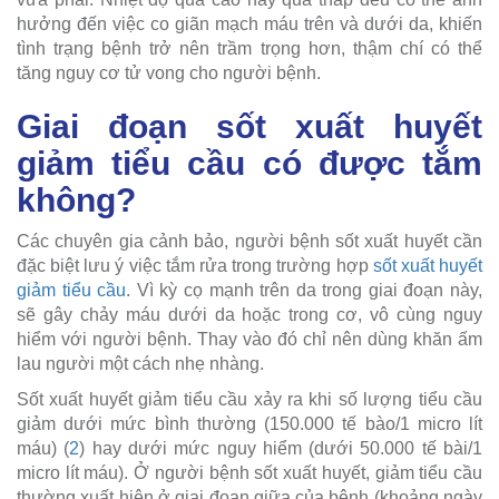
hưởng đến việc co giãn mạch máu trên và dưới da, khiến
tình trạng bệnh trở nên trầm trọng hơn, thậm chí có thể
tăng nguy cơ tử vong cho người bệnh.
Giai đoạn sốt xuất huyết
giảm tiểu cầu có được tắm
không?
Các chuyên gia cảnh bảo, người bệnh sốt xuất huyết cần
đặc biệt lưu ý việc tắm rửa trong trường hợp
sốt xuất huyết
giảm tiểu cầu
. Vì kỳ cọ mạnh trên da trong giai đoạn này,
sẽ gây chảy máu dưới da hoặc trong cơ, vô cùng nguy
hiểm với người bệnh. Thay vào đó chỉ nên dùng khăn ấm
lau người một cách nhẹ nhàng.
Sốt xuất huyết giảm tiểu cầu xảy ra khi số lượng tiểu cầu
giảm dưới mức bình thường (150.000 tế bào/1 micro lít
máu) (
2
) hay dưới mức nguy hiểm (dưới 50.000 tế bài/1
micro lít máu). Ở người bệnh sốt xuất huyết, giảm tiểu cầu
thường xuất hiện ở giai đoạn giữa của bệnh (khoảng ngày