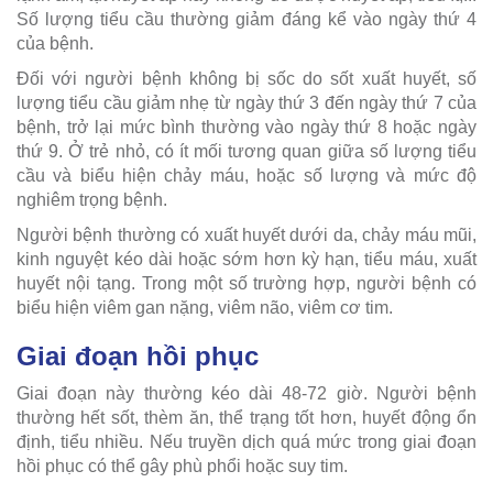
Số lượng tiểu cầu thường giảm đáng kể vào ngày thứ 4
của bệnh.
Đối với người bệnh không bị sốc do sốt xuất huyết, số
lượng tiểu cầu giảm nhẹ từ ngày thứ 3 đến ngày thứ 7 của
bệnh, trở lại mức bình thường vào ngày thứ 8 hoặc ngày
thứ 9. Ở trẻ nhỏ, có ít mối tương quan giữa số lượng tiểu
cầu và biểu hiện chảy máu, hoặc số lượng và mức độ
nghiêm trọng bệnh.
Người bệnh thường có xuất huyết dưới da, chảy máu mũi,
kinh nguyệt kéo dài hoặc sớm hơn kỳ hạn, tiểu máu, xuất
huyết nội tạng. Trong một số trường hợp, người bệnh có
biểu hiện viêm gan nặng, viêm não, viêm cơ tim.
Giai đoạn hồi phục
Giai đoạn này thường kéo dài 48-72 giờ. Người bệnh
thường hết sốt, thèm ăn, thể trạng tốt hơn, huyết động ổn
định, tiểu nhiều. Nếu truyền dịch quá mức trong giai đoạn
hồi phục có thể gây phù phổi hoặc suy tim.