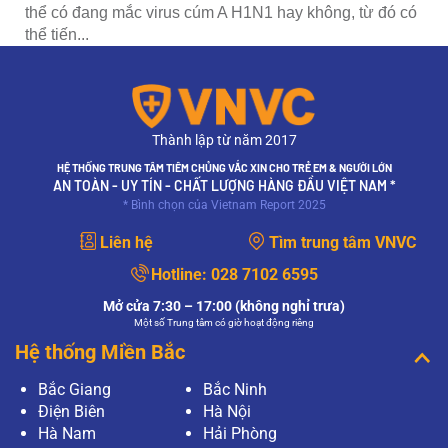
thể có đang mắc virus cúm A H1N1 hay không, từ đó có
thể tiến...
Thành lập từ năm 2017
HỆ THỐNG TRUNG TÂM TIÊM CHỦNG VẮC XIN CHO TRẺ EM & NGƯỜI LỚN
AN TOÀN - UY TÍN - CHẤT LƯỢNG HÀNG ĐẦU VIỆT NAM *
* Bình chọn của Vietnam Report 2025
Liên hệ
Tìm trung tâm VNVC
Hotline:
028 7102 6595
Mở cửa 7:30 – 17:00 (không nghỉ trưa)
Một số Trung tâm có giờ hoạt động riêng
Hệ thống Miền Bắc
Bắc Giang
Bắc Ninh
Điện Biên
Hà Nội
Hà Nam
Hải Phòng