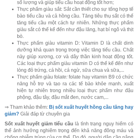
số lượng và giúp tiểu cầu hoạt động tốt hơn;
Thực phẩm giàu sắt: Sắt cần thiết cho sự tổng hợp tế
bào tiểu cầu và cả hồng cầu. Tăng tiêu thụ sắt có thể
tăng tiểu cầu một cách tự nhiên. Những thực phẩm
giàu sắt có thể kể đến như đậu lăng, hạt bí ngô và thịt
bò.
Thực phẩm giàu vitamin D: Vitamin D là chất dinh
dưỡng khá quan trọng trong việc tăng tiểu cầu. Chất
này giúp xương, cơ và dây thần kinh hoạt động tốt.
Các loại thực phẩm giàu vitamin D có thể kể đến như
lòng đỏ trứng, cá hồi, cá ngừ, sữa chua và sữa,...
Thực phẩm giàu fol
ate:
folate hay vitamin B9 có chức
năng hỗ trợ và tạo ra các tế bào khỏe mạnh, xuất
hiện tự nhiên trong nhiều loại thực phẩm như đậu
phộng, đậu tây, đậu mắt đen, nước cam,...
⇒ Tham khảo thêm:
Bị sốt xuất huyết hồng cầu tăng hay
giảm?
Giải đáp từ chuyên gia
Sốt xuất huyết giảm tiểu cầu
là tình trạng nguy hiểm có
thể ảnh hưởng nghiêm trọng đến khả năng đông máu và
chống nhiễm trùng của cơ thể. Do đó, người dân cần nâng