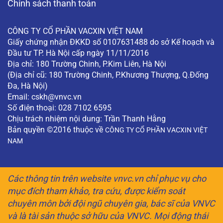
Chính sách thanh toán
CÔNG TY CỔ PHẦN VACXIN VIỆT NAM
Giấy chứng nhận ĐKKD số 0107631488 do sở Kế hoạch và
Đầu tư TP. Hà Nội cấp ngày 11/11/2016
Địa chỉ: 180 Trường Chinh, P.Kim Liên, Hà Nội
(Địa chỉ cũ: 180 Trường Chinh, P.Khương Thượng, Q.Đống
Đa, Hà Nội)
Email:
cskh@vnvc.vn
Số điện thoại: 028 7102 6595
Chịu trách nhiệm nội dung: Trần Thanh Hằng
Bản quyền ©2016 thuộc về
CÔNG TY CỔ PHẦN VACXIN VIỆT
NAM
Các thông tin trên website vnvc.vn chỉ phục vụ cho
mục đích tham khảo, tra cứu, được kiểm soát
chuyên môn bởi đội ngũ chuyên gia, bác sĩ của VNVC
và là tài sản thuộc sở hữu của VNVC. Mọi động thái