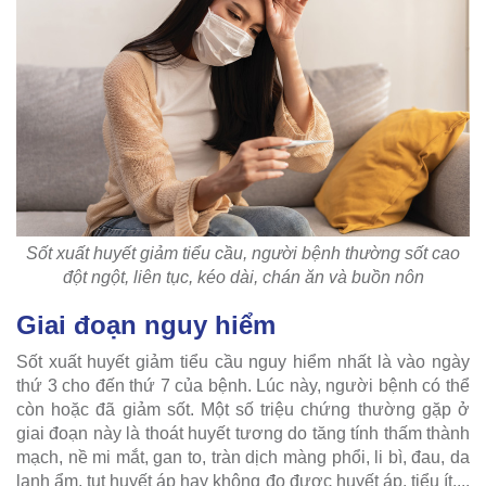
Sốt xuất huyết giảm tiểu cầu, người bệnh thường sốt cao
đột ngột, liên tục, kéo dài, chán ăn và buồn nôn
Giai đoạn nguy hiểm
Sốt xuất huyết giảm tiểu cầu nguy hiểm nhất là vào ngày
thứ 3 cho đến thứ 7 của bệnh. Lúc này, người bệnh có thể
còn hoặc đã giảm sốt. Một số triệu chứng thường gặp ở
giai đoạn này là thoát huyết tương do tăng tính thấm thành
mạch, nề mi mắt, gan to, tràn dịch màng phổi, li bì, đau, da
lạnh ẩm, tụt huyết áp hay không đo được huyết áp, tiểu ít,...