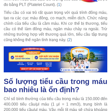
đo bằng PLT (Platelet Count). (
1
)
Tiểu cầu có vai trò rất quan trọng với quá trình đông máu,
tạo ra các cục máu đông, co mạch, miễn dịch. Chức năng
chính của tiểu cầu là cầm máu. Khi cơ thể bị thương, tiểu
cầu có thể làm đông máu, ngăn máu chảy ra ngoài. Trừ
những trường hợp vết thương quá lớn, tiểu cầu tập trung
cũng không thể ngăn tình trạng này. (
2
)
Số lượng tiểu cầu trong máu
bao nhiêu là ổn định?
Chỉ số bình thường của tiểu cầu trong máu là 150.000 đến
400.000 tiểu cầu/μl máu (1 μl = 1 mm3), trung bình là
200.000 tiểu cầu/μl máu. Vậy, mỗi lít máu sẽ chứa khoảng