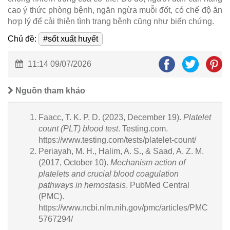
cao ý thức phòng bệnh, ngăn ngừa muỗi đốt, có chế độ ăn
hợp lý để cải thiện tình trạng bệnh cũng như biến chứng.
Chủ đề:
#sốt xuất huyết
11:14 09/07/2026
Nguồn tham khảo
Faacc, T. K. P. D. (2023, December 19).
Platelet
count (PLT) blood test
. Testing.com.
https://www.testing.com/tests/platelet-count/
Periayah, M. H., Halim, A. S., & Saad, A. Z. M.
(2017, October 10).
Mechanism action of
platelets and crucial blood coagulation
pathways in hemostasis
. PubMed Central
(PMC).
https://www.ncbi.nlm.nih.gov/pmc/articles/PMC
5767294/