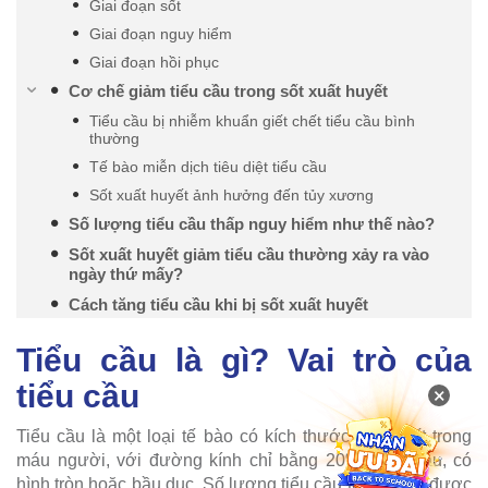
Giai đoạn sốt
Giai đoạn nguy hiểm
Giai đoạn hồi phục
Cơ chế giảm tiểu cầu trong sốt xuất huyết
Tiểu cầu bị nhiễm khuẩn giết chết tiểu cầu bình
thường
Tế bào miễn dịch tiêu diệt tiểu cầu
Sốt xuất huyết ảnh hưởng đến tủy xương
Số lượng tiểu cầu thấp nguy hiểm như thế nào?
Sốt xuất huyết giảm tiểu cầu thường xảy ra vào
ngày thứ mấy?
Cách tăng tiểu cầu khi bị sốt xuất huyết
Tiểu cầu là gì? Vai trò của
tiểu cầu
×
Tiểu cầu là một loại tế bào có kích thước nhỏ nhất trong
máu người, với đường kính chỉ bằng 20% hồng cầu, có
hình tròn hoặc bầu dục. Số lượng tiểu cầu trong máu được