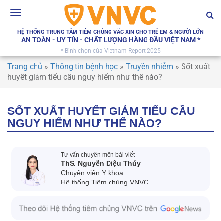
Toggle
navigation
HỆ THỐNG TRUNG TÂM TIÊM CHỦNG VẮC XIN CHO TRẺ EM & NGƯỜI LỚN
AN TOÀN - UY TÍN - CHẤT LƯỢNG HÀNG ĐẦU VIỆT NAM *
* Bình chọn của Vietnam Report 2025
Trang chủ
»
Thông tin bệnh học
»
Truyền nhiễm
»
Sốt xuất
huyết giảm tiểu cầu nguy hiểm như thế nào?
SỐT XUẤT HUYẾT GIẢM TIỂU CẦU
NGUY HIỂM NHƯ THẾ NÀO?
Tư vấn chuyên môn bài viết
ThS. Nguyễn Diệu Thúy
Chuyên viên Y khoa
Hệ thống Tiêm chủng VNVC