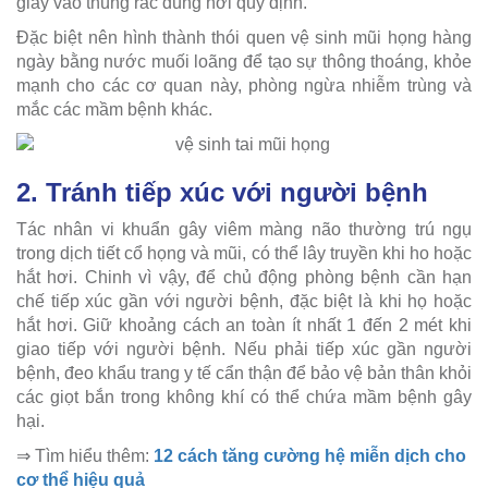
giấy vào thùng rác đúng nơi quy định.
Đặc biệt nên hình thành thói quen vệ sinh mũi họng hàng
ngày bằng nước muối loãng để tạo sự thông thoáng, khỏe
mạnh cho các cơ quan này, phòng ngừa nhiễm trùng và
mắc các mầm bệnh khác.
2. Tránh tiếp xúc với người bệnh
Tác nhân vi khuẩn gây viêm màng não thường trú ngụ
trong dịch tiết cổ họng và mũi, có thể lây truyền khi ho hoặc
hắt hơi. Chinh vì vậy, để chủ động phòng bệnh cần hạn
chế tiếp xúc gần với người bệnh, đặc biệt là khi họ hoặc
hắt hơi. Giữ khoảng cách an toàn ít nhất 1 đến 2 mét khi
giao tiếp với người bệnh. Nếu phải tiếp xúc gần người
bệnh, đeo khẩu trang y tế cẩn thận để bảo vệ bản thân khỏi
các giọt bắn trong không khí có thể chứa mầm bệnh gây
hại.
⇒ Tìm hiểu thêm:
12 cách tăng cường hệ miễn dịch cho
cơ thể hiệu quả