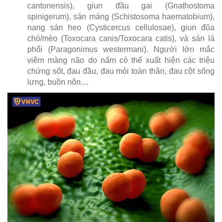
cantonensis), giun đầu gai (Gnathostoma
spinigerum), sán máng (Schistosoma haematobium),
nang sán heo (Cysticercus cellulosae), giun đũa
chó/mèo (Toxocara canis/Toxocara catis), và sán lá
phổi (Paragonimus westermani). Người lớn mắc
viêm màng não do nấm có thể xuất hiện các triệu
chứng sốt, đau đầu, đau mỏi toàn thân, đau cột sống
lưng, buồn nôn…