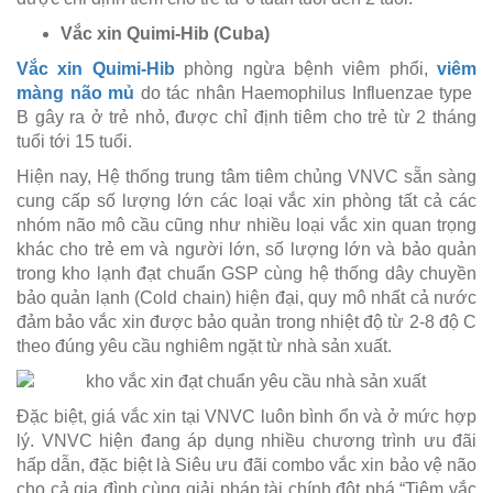
Vắc xin Quimi-Hib (Cuba)
Vắc xin Quimi-Hib
phòng ngừa bệnh viêm phổi,
viêm
màng não mủ
do tác nhân Haemophilus Influenzae type
B gây ra ở trẻ nhỏ, được chỉ định tiêm cho trẻ từ 2 tháng
tuổi tới 15 tuổi.
Hiện nay, Hệ thống trung tâm tiêm chủng VNVC sẵn sàng
cung cấp số lượng lớn các loại vắc xin phòng tất cả các
nhóm não mô cầu cũng như nhiều loại vắc xin quan trọng
khác cho trẻ em và người lớn, số lượng lớn và bảo quản
trong kho lạnh đạt chuẩn GSP cùng hệ thống dây chuyền
bảo quản lạnh (Cold chain) hiện đại, quy mô nhất cả nước
đảm bảo vắc xin được bảo quản trong nhiệt độ từ 2-8 độ C
theo đúng yêu cầu nghiêm ngặt từ nhà sản xuất.
Đặc biệt, giá vắc xin tại VNVC luôn bình ổn và ở mức hợp
lý. VNVC hiện đang áp dụng nhiều chương trình ưu đãi
hấp dẫn, đặc biệt là Siêu ưu đãi combo vắc xin bảo vệ não
cho cả gia đình cùng giải pháp tài chính đột phá “Tiêm vắc