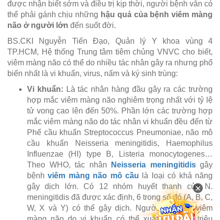
được nhận biết sớm và điều trị kịp thời, người bệnh vẫn có
thể phải gánh chịu những
hậu quả của bệnh viêm màng
não ở người lớn
đến suốt đời.
BS.CKI Nguyễn Tiến Đạo, Quản lý Y khoa vùng 4
TP.HCM, Hệ thống Trung tâm tiêm chủng VNVC cho biết,
viêm màng não có thể do nhiều tác nhân gây ra nhưng phổ
biến nhất là vi khuẩn, virus, nấm và ký sinh trùng:
Vi khuẩn:
Là tác nhân hàng đầu gây ra các trường
hợp mắc viêm màng não nghiêm trọng nhất với tỷ lệ
tử vong cao lên đến 50%. Phần lớn các trường hợp
mắc viêm màng não do tác nhân vi khuẩn đều đến từ
Phế cầu khuẩn Streptococcus Pneumoniae, não mô
cầu khuẩn Neisseria meningitidis, Haemophilus
Influenzae (HI) type B, Listeria monocytogenes…
Theo WHO, tác nhân
Neisseria meningitidis
gây
bệnh
viêm màng não mô cầu
là loại có khả năng
gây dịch lớn. Có 12 nhóm huyết thanh của N.
×
meningitidis đã được xác định, 6 trong số đó (A, B, C,
W, X và Y) có thể gây dịch. Người lớn mắc viêm
màng não do vi khuẩn có thể xuất hiện các triệu