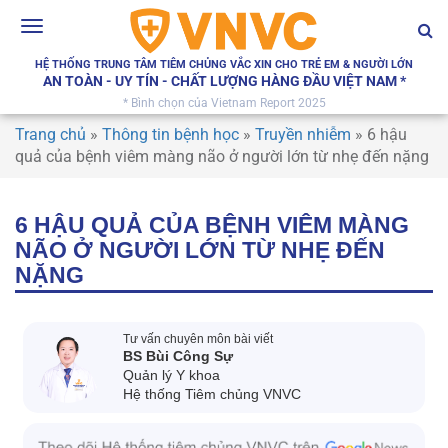
Toggle
navigation
HỆ THỐNG TRUNG TÂM TIÊM CHỦNG VẮC XIN CHO TRẺ EM & NGƯỜI LỚN
AN TOÀN - UY TÍN - CHẤT LƯỢNG HÀNG ĐẦU VIỆT NAM *
* Bình chọn của Vietnam Report 2025
Trang chủ
»
Thông tin bệnh học
»
Truyền nhiễm
»
6 hậu
quả của bệnh viêm màng não ở người lớn từ nhẹ đến nặng
6 HẬU QUẢ CỦA BỆNH VIÊM MÀNG
NÃO Ở NGƯỜI LỚN TỪ NHẸ ĐẾN
NẶNG
Tư vấn chuyên môn bài viết
BS Bùi Công Sự
Quản lý Y khoa
Hệ thống Tiêm chủng VNVC