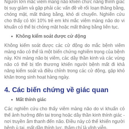
Người lớn mắc viêm màng não khiến chức năng thính giác
bị suy giảm và gặp phải các vấn đề về rối loạn thăng bằng,
chóng mặt, mất thăng bằng, khó di chuyển. Nghiên cứu
cho thấy có tới 10% trẻ em khi mắc viêm màng não do vi
khuẩn có thể bị chóng mặt hoặc mất thăng bằng liên tục.
Không kiểm soát được cử động
Không kiểm soát được các cử động do mắc bệnh viêm
màng não có thể là một biến chứng nghiêm trọng của bệnh
này. Khi màng não bị viêm, các dây thần kinh và các vùng
não có thể bị tổn thương khiến người bệnh mất đi khả
năng kiểm soát và điều chỉnh trong các cử động, gặp khó
khăn trong sinh hoạt hàng ngày.
4. Các biến chứng về giác quan
Mất thính giác
Các nghiên cứu cho thấy viêm màng não do vi khuẩn có
thể ảnh hưởng đến tai trong hoặc dây thần kinh thính giác -
nơi truyền âm thanh đến não. Điều này có thể khiến người
bệnh ù tai, mất dần thính lực, thậm chí là vĩnh viễn.