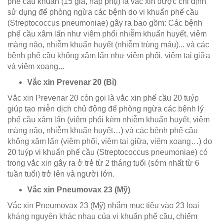
phế cầu khuẩn (15 giá, hấp phụ) là vắc xin được chỉ định
sử dụng để phòng ngừa các bệnh do vi khuẩn phế cầu
(Streptococcus pneumoniae) gây ra bao gồm: Các bệnh
phế cầu xâm lấn như viêm phổi nhiễm khuẩn huyết, viêm
màng não, nhiễm khuẩn huyết (nhiễm trùng máu)... và các
bệnh phế cầu không xâm lấn như viêm phổi, viêm tai giữa
và viêm xoang...
Vắc xin Prevenar 20 (Bỉ)
Vắc xin Prevenar 20 còn gọi là vắc xin phế cầu 20 tuýp
giúp tạo miễn dịch chủ động để phòng ngừa các bệnh lý
phế cầu xâm lấn (viêm phổi kèm nhiễm khuẩn huyết, viêm
màng não, nhiễm khuẩn huyết…) và các bệnh phế cầu
không xâm lấn (viêm phổi, viêm tai giữa, viêm xoang…) do
20 tuýp vi khuẩn phế cầu (Streptococcus pneumoniae) có
trong vắc xin gây ra ở trẻ từ 2 tháng tuổi (sớm nhất từ 6
tuần tuổi) trở lên và người lớn.
Vắc xin Pneumovax 23 (Mỹ)
Vắc xin Pneumovax 23 (Mỹ) nhắm mục tiêu vào 23 loại
kháng nguyên khác nhau của vi khuẩn phế cầu, chiếm