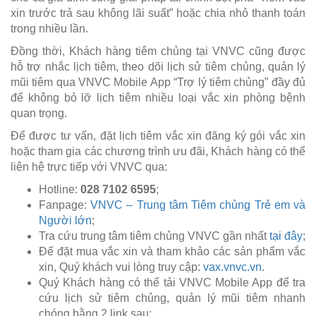
xin trước trả sau không lãi suất” hoặc chia nhỏ thanh toán
trong nhiều lần.
Đồng thời, Khách hàng tiêm chủng tại VNVC cũng được
hỗ trợ nhắc lịch tiêm, theo dõi lịch sử tiêm chủng, quản lý
mũi tiêm qua VNVC Mobile App “Trợ lý tiêm chủng” đầy đủ
để không bỏ lỡ lịch tiêm nhiều loại vắc xin phòng bệnh
quan trọng.
Để được tư vấn, đặt lịch tiêm vắc xin đăng ký gói vắc xin
hoặc tham gia các chương trình ưu đãi, Khách hàng có thể
liên hệ trực tiếp với VNVC qua:
Hotline:
028 7102 6595
;
Fanpage:
VNVC – Trung tâm Tiêm chủng Trẻ em và
Người lớn
;
Tra cứu trung tâm tiêm chủng VNVC gần nhất
tại đây
;
Để đặt mua vắc xin và tham khảo các sản phẩm vắc
xin, Quý khách vui lòng truy cập:
vax.vnvc.vn
.
Quý Khách hàng có thể tải VNVC Mobile App để tra
cứu lịch sử tiêm chủng, quản lý mũi tiêm nhanh
chóng bằng 2 link sau: