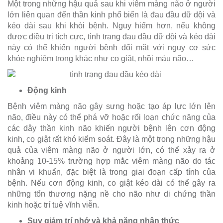
Một trong những hậu quả sau khi viêm màng não ở người
lớn liên quan đến thần kinh phổ biến là đau đầu dữ dội và
kéo dài sau khi khỏi bệnh. Nguy hiểm hơn, nếu không
được điều trị tích cực, tình trạng đau đầu dữ dội và kéo dài
này có thể khiến người bệnh đối mặt với nguy cơ sức
khỏe nghiêm trọng khác như co giật, nhồi máu não…
Động kinh
Bệnh viêm màng não gây sưng hoặc tạo áp lực lớn lên
não, điều này có thể phá vỡ hoặc rối loạn chức năng của
các dây thần kinh não khiến người bệnh lên cơn động
kinh, co giật rất khó kiểm soát. Đây là một trong những hậu
quả của viêm màng não ở người lớn, có thể xảy ra ở
khoảng 10-15% trường hợp mắc viêm màng não do tác
nhân vi khuẩn, đặc biệt là trong giai đoạn cấp tính của
bệnh. Nếu cơn động kinh, co giật kéo dài có thể gây ra
những tổn thương nặng nề cho não như di chứng thần
kinh hoặc trí tuệ vĩnh viễn.
Suy giảm trí nhớ và khả năng nhận thức