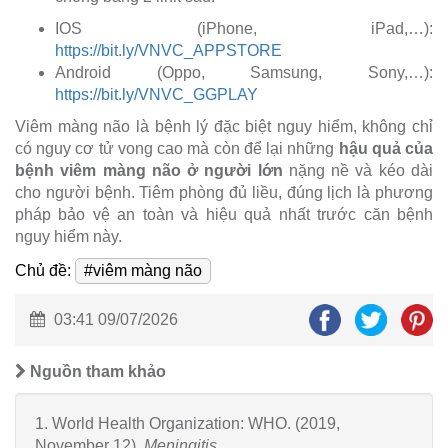
IOS (iPhone, iPad,…):
https://bit.ly/VNVC_APPSTORE
Android (Oppo, Samsung, Sony,…):
https://bit.ly/VNVC_GGPLAY
Viêm màng não là bệnh lý đặc biệt nguy hiểm, không chỉ
có nguy cơ tử vong cao mà còn để lại những
hậu quả của
bệnh viêm màng não ở người lớn
nặng nề và kéo dài
cho người bệnh. Tiêm phòng đủ liều, đúng lịch là phương
pháp bảo vệ an toàn và hiệu quả nhất trước căn bệnh
nguy hiểm này.
Chủ đề:
#viêm màng não
03:41 09/07/2026
Nguồn tham khảo
1. World Health Organization: WHO. (2019,
November 12).
Meningitis
.