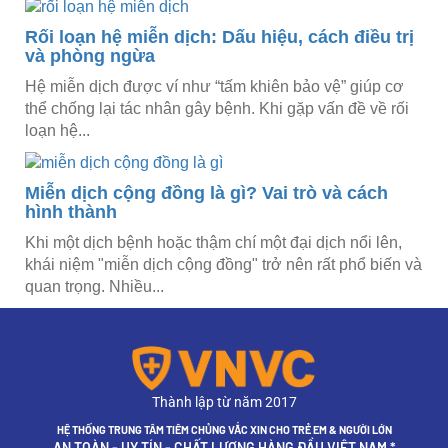
Rối loạn hệ miễn dịch: Dấu hiệu, cách điều trị
và phòng ngừa
Hệ miễn dịch được ví như “tấm khiên bảo vệ” giúp cơ
thể chống lại tác nhân gây bệnh. Khi gặp vấn đề về rối
loạn hệ...
Miễn dịch cộng đồng là gì? Vai trò và cách
hình thành
Khi một dịch bệnh hoặc thậm chí một đại dịch nổi lên,
khái niệm "miễn dịch cộng đồng" trở nên rất phổ biến và
quan trọng. Nhiều...
Thành lập từ năm 2017
HỆ THỐNG TRUNG TÂM TIÊM CHỦNG VẮC XIN CHO TRẺ EM & NGƯỜI LỚN
AN TOÀN - UY TÍN - CHẤT LƯỢNG HÀNG ĐẦU VIỆT NAM *