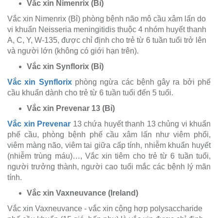
Vắc xin Nimenrix (Bỉ)
Vắc xin Nimenrix (Bỉ) phòng bệnh não mô cầu xâm lấn do
vi khuẩn Neisseria meningitidis thuộc 4 nhóm huyết thanh
A, C, Y, W-135, được chỉ định cho trẻ từ 6 tuần tuổi trở lên
và người lớn (không có giới hạn trên).
Vắc xin Synflorix (Bỉ)
Vắc xin Synflorix
phòng ngừa các bệnh gây ra bởi phế
cầu khuẩn dành cho trẻ từ 6 tuần tuổi đến 5 tuổi.
Vắc xin Prevenar 13 (Bỉ)
Vắc xin Prevenar
13 chứa huyết thanh 13 chủng vi khuẩn
phế cầu, phòng bệnh phế cầu xâm lấn như viêm phổi,
viêm màng não, viêm tai giữa cấp tính, nhiễm khuẩn huyết
(nhiễm trùng máu)…, Vắc xin tiêm cho trẻ từ 6 tuần tuổi,
người trưởng thành, người cao tuổi mắc các bệnh lý mãn
tính.
Vắc xin Vaxneuvance (Ireland)
Vắc xin Vaxneuvance - vắc xin cộng hợp polysaccharide