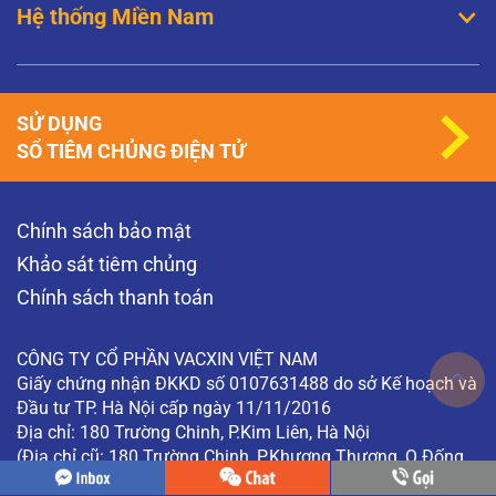
Hệ thống Miền Nam
SỬ DỤNG
SỔ TIÊM CHỦNG ĐIỆN TỬ
Chính sách bảo mật
Khảo sát tiêm chủng
Chính sách thanh toán
CÔNG TY CỔ PHẦN VACXIN VIỆT NAM
Giấy chứng nhận ĐKKD số 0107631488 do sở Kế hoạch và
Đầu tư TP. Hà Nội cấp ngày 11/11/2016
Địa chỉ: 180 Trường Chinh, P.Kim Liên, Hà Nội
(Địa chỉ cũ: 180 Trường Chinh, P.Khương Thượng, Q.Đống
Đa, Hà Nội)