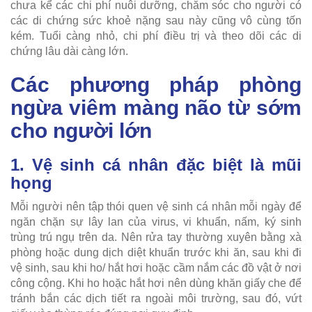
chưa kể các chi phí nuôi dưỡng, chăm sóc cho người có
các di chứng sức khoẻ nặng sau này cũng vô cùng tốn
kém. Tuổi càng nhỏ, chi phí điều trị và theo dõi các di
chứng lâu dài càng lớn.
Các phương pháp phòng
ngừa viêm màng não từ sớm
cho người lớn
1. Vệ sinh cá nhân đặc biệt là mũi
họng
Mỗi người nên tập thói quen vệ sinh cá nhân mỗi ngày để
ngăn chặn sự lây lan của virus, vi khuẩn, nấm, ký sinh
trùng trú ngụ trên da. Nên rửa tay thường xuyên bằng xà
phòng hoặc dung dịch diệt khuẩn trước khi ăn, sau khi đi
vệ sinh, sau khi ho/ hắt hơi hoặc cầm nắm các đồ vật ở nơi
công cộng. Khi ho hoặc hắt hơi nên dùng khăn giấy che để
tránh bắn các dịch tiết ra ngoài môi trường, sau đó, vứt