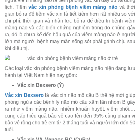
ngừa viêm màng não là tiêm phòng vắc xin đầy đủ và đúng
lịch. Tiêm
vắc xin phòng bệnh viêm màng não
và thời
gian bỏ ra để tiêm vắc xin là tiết kiệm hơn rất nhiều so với
chi phí, thời gian và nhân lực bỏ ra để điều trị bệnh viêm
màng não và các biến chứng nghiêm trọng do chúng gây
ra, đó là chưa kể đến hậu quả của viêm màng não ở người
lớn mà người bệnh may mắn sống sót phải gánh chịu sau
khi điều trị.
Các loại vắc xin phòng bệnh viêm màng não hiện đang lưu
hành tại Việt Nam hiện nay gồm:
Vắc xin Bexsero (Ý)
Vắc xin Bexsero
là vắc xin não mô cầu B thế hệ mới giúp
phòng ngừa các bệnh lý não mô cầu xâm lấn nhóm B gây
ra như viêm màng não, nhiễm khuẩn huyết, viêm phổi,…
cung cấp hiệu quả bảo vệ cao lên đến 95% cùng phạm vi
bảo vệ rộng cho trẻ em từ 2 tháng tuổi và người lớn đến 50
tuổi.
Vắc xin VA-Mengoc-BC (CuBa)