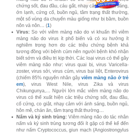
chứng sốt, đau đầu, cáu gắt, nhạy cảm với ánh sáng,
ớn lạnh, cứng cổ, buồn ngủ, tâm trạng thất thường,
một số vùng da chuyển màu giống như bị bầm, buồn
nôn và nôn… (
1
)
Virus:
So với viêm màng não do vi khuẩn thì viêm
màng não do virus ít phổ biến và có xu hướng ít
nghiêm trọng hơn do các triệu chứng bệnh khá
tương đồng với bệnh cúm nên người bệnh khó nhận
biết sớm và điều trị kịp thời. Các loại virus có thể gây
viêm màng não như: virus quai bị, virus Varicella-
zoster, virus sởi, virus cúm, virus bại liệt, Enterovirus
(chiếm 85% nguyên nhân gây
viêm màng não ở trẻ
em
), virus West Nile, virus Zika và virus
Chikungunya,… Người lớn mắc viêm màng não do
virus có thể xuất hiện các triệu chứng sốt, đau đầu,
cổ cứng, co giật, nhạy cảm với ánh sáng, buồn ngủ,
hôn mê, chán ăn, tâm trạng thất thường…
Nấm và ký sinh trùng:
Viêm màng não do tác nhân
nấm và ký sinh trùng tương đối ít gặp có thể kể đến
như nấm Cryptococcus, giun mạch (Angiostrongylus