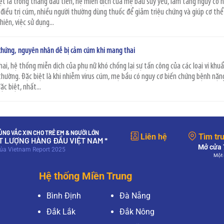
iệt là trong tháng đầu tiên, hệ miễn dịch của mẹ bầu suy yếu, làm tăng nguy cơ 
 điều trị cúm, nhiều người thường dùng thuốc để giảm triệu chứng và giúp cơ th
iên, việc sử dụng...
 chứng, nguyên nhân dễ bị cảm cúm khi mang thai
ai, hệ thống miễn dịch của phụ nữ khó chống lại sự tấn công của các loại vi khuẩ
 thường. Đặc biệt là khi nhiễm virus cúm, mẹ bầu có nguy cơ biến chứng bệnh nặn
c biệt, nhất...
NG VẮC XIN CHO TRẺ EM & NGƯỜI LỚN
Liên hệ
Tìm tr
ẤT LƯỢNG HÀNG ĐẦU VIỆT NAM *
Mở cửa 7
của Vietnam Report 2025
Một 
Hệ thống Miền Trung
Bình Định
Đà Nẵng
Đắk Lắk
Đắk Nông