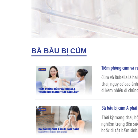
BÀ BẦU BỊ CÚM
Tiêm phòng cúm và ru
Cúm và Rubella là hai
thai, nguy cơ cao ảnh
đi kèm nhiều di chứng
Bà bầu bị cúm A phải
Thời kỳ mang thai, h
nghiêm trọng đến sức 
hoặc dị tật bẩm sinh.