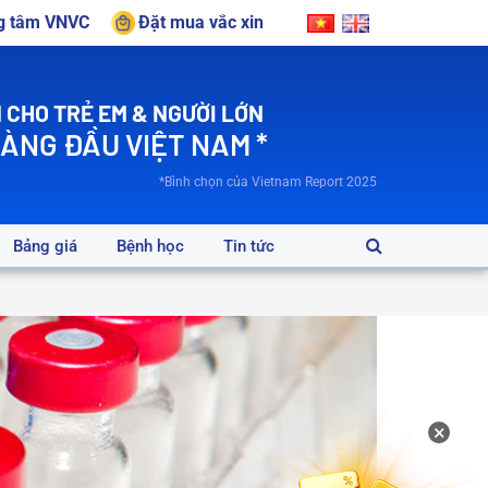
ng tâm VNVC
Đặt mua vắc xin
 CHO TRẺ EM & NGƯỜI LỚN
HÀNG ĐẦU VIỆT NAM *
*Bình chọn của Vietnam Report 2025
Bảng giá
Bệnh học
Tin tức
×