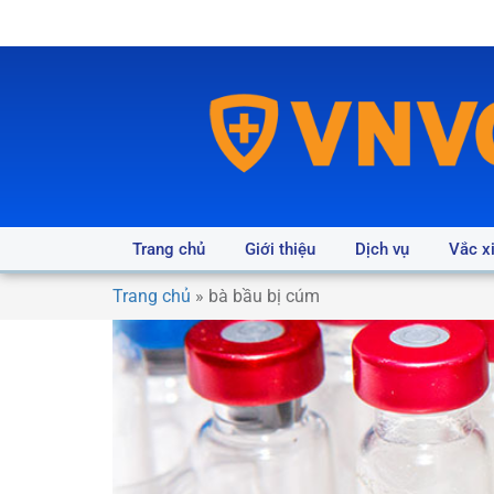
Trang chủ
Giới thiệu
Dịch vụ
Vắc x
Trang chủ
»
bà bầu bị cúm