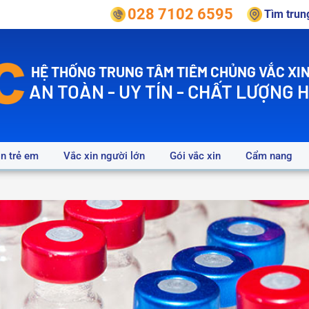
028 7102 6595
Tìm tru
HỆ THỐNG TRUNG TÂM TIÊM CHỦNG VẮC XIN
AN TOÀN - UY TÍN - CHẤT LƯỢNG 
in trẻ em
Vắc xin người lớn
Gói vắc xin
Cẩm nang