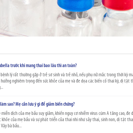
bella trước khi mang thai bao lâu thì an toàn?
 bệnh lý rất thường gặp ở trẻ sơ sinh và trẻ nhỏ, nếu phụ nữ mắc trong thời kỳ 
 hưởng nghiêm trọng đến sức khỏe của mẹ và đe dọa các biến cố thai kỳ, dị tật t
...
 làm sao? Mẹ cần lưu ý gì để giảm biến chứng?
ệ miễn dịch của mẹ bầu suy giảm, khiến nguy cơ nhiễm virus cúm A tăng cao, đe 
khỏe của mẹ bầu và sự phát triển của thai nhi như sảy thai, sinh non, dị tật tha
 Vậy bà bầu...