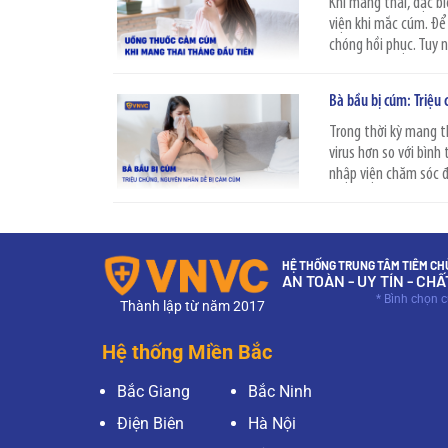
Khi mang thai, đặc b
viện khi mắc cúm. Để
chóng hồi phục. Tuy nh
Bà bầu bị cúm: Triệu
Trong thời kỳ mang th
virus hơn so với bình
nhập viện chăm sóc đặ
HỆ THỐNG TRUNG TÂM TIÊM CHỦ
AN TOÀN - UY TÍN - CH
* Bình chọn 
Thành lập từ năm 2017
Hệ thống Miền Bắc
Bắc Giang
Bắc Ninh
Điện Biên
Hà Nội