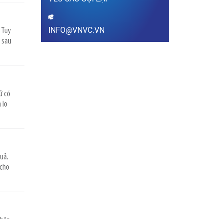
XEM THÊM
INFO@VNVC.VN
 Tuy
Sau khi tiêm vắc xin
y sau
bao lâu thì được
mang thai?
Thưa bác sĩ, sau khi
tiêm vắc xin bao lâu thì
có thể mang thai? Sau
khi tiêm vắc xin chưa được 1 tháng
(tính từ thời điểm tiêm phòng) em lỡ
ữ có
có thai thì có…
 lo
XEM THÊM
Sùi mào gà nguy hiểm
như thế nào?
Thưa bác sĩ, bệnh sùi
uả.
mào gà gây ra hậu quả
gì? Em đang mang thai,
 cho
mắc sùi mào gà thì có
ảnh hưởng như thế nào đến sức khỏe
thai nhi? Mong bác sĩ giải…
XEM THÊM