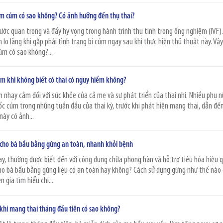
ảm cúm có sao không? Có ảnh hưởng đến thụ thai?
ước quan trọng và đầy hy vọng trong hành trình thụ tinh trong ống nghiệm (IVF).
m lo lắng khi gặp phải tình trạng bị cúm ngay sau khi thực hiện thủ thuật này. Vậ
úm có sao không?...
m khi không biết có thai có nguy hiểm không?
n nhạy cảm đối với sức khỏe của cả mẹ và sự phát triển của thai nhi. Nhiều phụ n
ốc cúm trong những tuần đầu của thai kỳ, trước khi phát hiện mang thai, dẫn đến
 này có ảnh...
cho bà bầu bằng gừng an toàn, nhanh khỏi bệnh
ay, thường được biết đến với công dụng chữa phong hàn và hỗ trợ tiêu hóa hiệu q
o bà bầu bằng gừng liệu có an toàn hay không? Cách sử dụng gừng như thế nào
 gia tìm hiểu chi...
hi mang thai tháng đầu tiên có sao không?