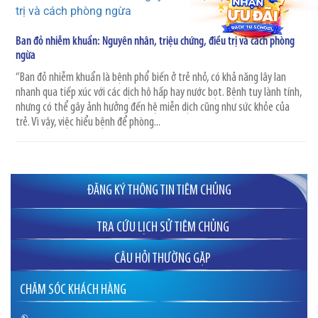
Ban đỏ nhiễm khuẩn: Nguyên nhân, triệu chứng, điều trị và cách phòng
ngừa
“Ban đỏ nhiễm khuẩn là bệnh phổ biến ở trẻ nhỏ, có khả năng lây lan
nhanh qua tiếp xúc với các dịch hô hấp hay nước bọt. Bệnh tuy lành tính,
nhưng có thể gây ảnh hưởng đến hệ miễn dịch cũng như sức khỏe của
trẻ. Vì vậy, việc hiểu bệnh để phòng...
ĐĂNG KÝ THÔNG TIN TIÊM CHỦNG
TRA CỨU LỊCH SỬ TIÊM CHỦNG
CÂU HỎI THƯỜNG GẶP
Đăng ký tiêm phòng cho bà bầu ở đâu uy
CHĂM SÓC KHÁCH HÀNG
tín?
Tôi có kế hoạch mang thai vào năm 2023 để