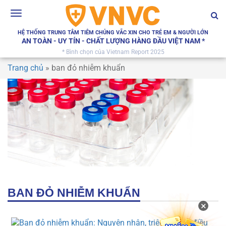
Toggle
navigation
HỆ THỐNG TRUNG TÂM TIÊM CHỦNG VẮC XIN CHO TRẺ EM & NGƯỜI LỚN
AN TOÀN - UY TÍN - CHẤT LƯỢNG HÀNG ĐẦU VIỆT NAM *
* Bình chọn của Vietnam Report 2025
Trang chủ
»
ban đỏ nhiễm khuẩn
BAN ĐỎ NHIỄM KHUẨN
×