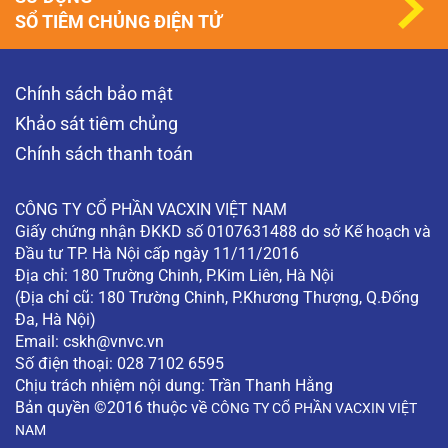
tiêm phòng HPV tại sao tôi…
SỔ TIÊM CHỦNG ĐIỆN TỬ
XEM THÊM
Khám phụ khoa có phát hiện được ung thư
Chính sách bảo mật
cổ tử cung không?
Khám phụ khoa có phát hiện được ung thư cổ tử
Khảo sát tiêm chủng
cung không? (Độc giả ẩn danh)
Chính sách thanh toán
XEM THÊM
CÔNG TY CỔ PHẦN VACXIN VIỆT NAM
Giấy chứng nhận ĐKKD số 0107631488 do sở Kế hoạch và
Đầu tư TP. Hà Nội cấp ngày 11/11/2016
Địa chỉ: 180 Trường Chinh, P.Kim Liên, Hà Nội
(Địa chỉ cũ: 180 Trường Chinh, P.Khương Thượng, Q.Đống
Đa, Hà Nội)
Email:
cskh@vnvc.vn
Số điện thoại: 028 7102 6595
Chịu trách nhiệm nội dung: Trần Thanh Hằng
Bản quyền ©2016 thuộc về
CÔNG TY CỔ PHẦN VACXIN VIỆT
NAM