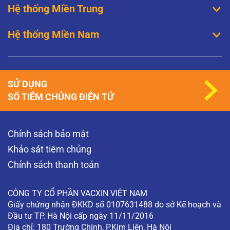
Hệ thống Miền Trung
thường thì có nghĩa…
XEM THÊM
Hệ thống Miền Nam
Đã tiêm phòng HPV thì có nguy cơ mắc sùi
mào gà không?
Thưa bác sĩ, quan hệ bằng miệng thì có khả
năng mắc sùi mào gà không? Người bị sùi mào
gà có nên đặt vòng tránh thai không? Tôi đã
SỬ DỤNG
tiêm phòng HPV tại sao tôi…
SỔ TIÊM CHỦNG ĐIỆN TỬ
XEM THÊM
Khám phụ khoa có phát hiện được ung thư
Chính sách bảo mật
cổ tử cung không?
Khám phụ khoa có phát hiện được ung thư cổ tử
Khảo sát tiêm chủng
cung không? (Độc giả ẩn danh)
Chính sách thanh toán
XEM THÊM
CÔNG TY CỔ PHẦN VACXIN VIỆT NAM
Giấy chứng nhận ĐKKD số 0107631488 do sở Kế hoạch và
Đầu tư TP. Hà Nội cấp ngày 11/11/2016
Địa chỉ: 180 Trường Chinh, P.Kim Liên, Hà Nội