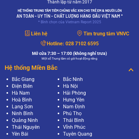
Thành lập từ năm 2017
gì? Em đang mang thai, mắc sùi mào gà thì có
ảnh hưởng như thế nào đến sức khỏe thai nhi?
HỆ THỐNG TRUNG TÂM TIÊM CHỦNG VẮC XIN CHO TRẺ EM & NGƯỜI LỚN
Mong bác sĩ giải…
AN TOÀN - UY TÍN - CHẤT LƯỢNG HÀNG ĐẦU VIỆT NAM *
* Bình chọn của Vietnam Report 2025
XEM THÊM
Liên hệ
Tìm trung tâm VNVC
Mục đích của xét nghiệm PAP và xét nghiệm
HPV có giống nhau không?
Hotline:
028 7102 6595
Mục đích của xét nghiệm PAP và xét nghiệm
HPV có giống nhau không?
Mở cửa 7:30 – 17:00 (không nghỉ trưa)
Một số Trung tâm có giờ hoạt động riêng
XEM THÊM
Hệ thống Miền Bắc
Làm gì khi xét nghiệm PAP có kết quả bất
Bắc Giang
Bắc Ninh
thường?
Điện Biên
Hà Nội
Thưa bác sĩ, tôi vừa tiến hành phương pháp
Pap để tầm soát ung thư cổ tử cung tại bệnh
Hà Nam
Hải Phòng
viện, tuy nhiên khi có kết quả, tôi thấy kết quả có
Hoà Bình
Hưng Yên
điều bất thường? Tôi…
Lạng Sơn
Nam Định
XEM THÊM
Ninh Bình
Phú Thọ
Quảng Ninh
Thái Bình
Xét nghiệm Pap là gì?
Thái Nguyên
Vĩnh Phúc
Thưa bác sĩ, em thường nghe về khái niệm xét
nghiệm Pap nhưng chưa rõ nó có vai trò gì ạ?
Yên Bái
Tuyên Quang
Nếu một người có kết quả xét nghiệm PAP là bất