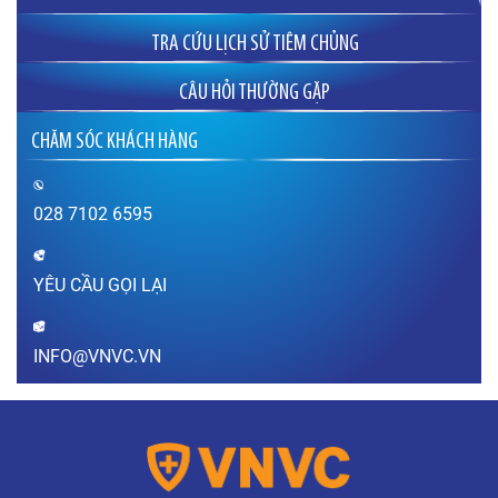
TRA CỨU LỊCH SỬ TIÊM CHỦNG
CÂU HỎI THƯỜNG GẶP
Đăng ký tiêm phòng cho bà bầu ở đâu uy
CHĂM SÓC KHÁCH HÀNG
tín?
Tôi có kế hoạch mang thai vào năm 2023 để
tuổi con hợp tuổi hai vợ chồng, vậy tôi nên bắt
đầu tiêm phòng các loại vắc xin từ lúc nào là
028 7102 6595
hợp lý? Đăng ký…
XEM THÊM
YÊU CẦU GỌI LẠI
Sau khi tiêm vắc xin bao lâu thì được mang
thai?
Thưa bác sĩ, sau khi tiêm vắc xin bao lâu thì có
INFO@VNVC.VN
thể mang thai? Sau khi tiêm vắc xin chưa được
1 tháng (tính từ thời điểm tiêm phòng) em lỡ có
thai thì có…
XEM THÊM
Sùi mào gà nguy hiểm như thế nào?
Thưa bác sĩ, bệnh sùi mào gà gây ra hậu quả