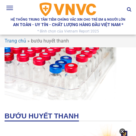
Toggle
navigation
HỆ THỐNG TRUNG TÂM TIÊM CHỦNG VẮC XIN CHO TRẺ EM & NGƯỜI LỚN
AN TOÀN - UY TÍN - CHẤT LƯỢNG HÀNG ĐẦU VIỆT NAM *
* Bình chọn của Vietnam Report 2025
Trang chủ
»
bướu huyết thanh
BƯỚU HUYẾT THANH
×