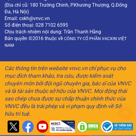
(Địa chỉ cũ: 180 Trường Chinh, P.Khương Thượng, Q.Đống
Đa, Hà Nội)
Email:
cskh@vnvc.vn
Số điện thoại: 028 7102 6595
Chịu trách nhiệm nội dung: Trần Thanh Hằng
Bản quyền ©2016 thuộc về
CÔNG TY CỔ PHẦN VACXIN VIỆT
NAM
Các thông tin trên website vnvc.vn chỉ phục vụ cho
mục đích tham khảo, tra cứu, được kiểm soát
chuyên môn bởi đội ngũ chuyên gia, bác sĩ của VNVC
và là tài sản thuộc sở hữu của VNVC. Mọi động thái
sao chép chưa được sự chấp thuận chính thức của
VNVC đều là trái phép và vi phạm quy định về Sở
hữu trí tuệ.