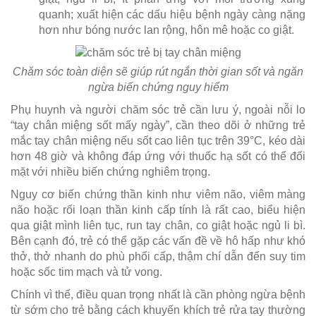
quanh; xuất hiện các dấu hiệu bệnh ngày càng nặng
hơn như bóng nước lan rộng, hôn mê hoặc co giật.
Chăm sóc toàn diện sẽ giúp rút ngắn thời gian sốt và ngăn
ngừa biến chứng nguy hiểm
Phụ huynh và người chăm sóc trẻ cần lưu ý, ngoài nỗi lo
“tay chân miệng sốt mấy ngày”, cần theo dõi ở những trẻ
mắc tay chân miệng nếu sốt cao liên tục trên 39°C, kéo dài
hơn 48 giờ và không đáp ứng với thuốc hạ sốt có thể đối
mặt với nhiều biến chứng nghiêm trọng.
Nguy cơ biến chứng thần kinh như viêm não, viêm màng
não hoặc rối loạn thần kinh cấp tính là rất cao, biểu hiện
qua giật mình liên tục, run tay chân, co giật hoặc ngủ li bì.
Bên cạnh đó, trẻ có thể gặp các vấn đề về hô hấp như khó
thở, thở nhanh do phù phổi cấp, thậm chí dẫn đến suy tim
hoặc sốc tim mạch và tử vong.
Chính vì thế, điều quan trọng nhất là cần phòng ngừa bệnh
từ sớm cho trẻ bằng cách khuyến khích trẻ rửa tay thường