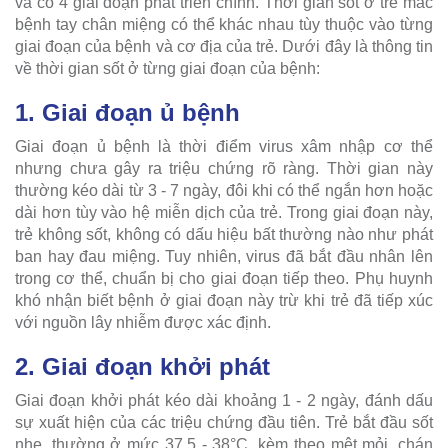
và có 4 giai đoạn phát triển chính. Thời gian sốt ở trẻ mắc
bệnh tay chân miệng có thể khác nhau tùy thuộc vào từng
giai đoạn của bệnh và cơ địa của trẻ. Dưới đây là thông tin
về thời gian sốt ở từng giai đoạn của bệnh:
1. Giai đoạn ủ bệnh
Giai đoạn ủ bệnh là thời điểm virus xâm nhập cơ thể
nhưng chưa gây ra triệu chứng rõ ràng. Thời gian này
thường kéo dài từ 3 - 7 ngày, đôi khi có thể ngắn hơn hoặc
dài hơn tùy vào hệ miễn dịch của trẻ. Trong giai đoạn này,
trẻ không sốt, không có dấu hiệu bất thường nào như phát
ban hay đau miệng. Tuy nhiên, virus đã bắt đầu nhân lên
trong cơ thể, chuẩn bị cho giai đoạn tiếp theo. Phụ huynh
khó nhận biết bệnh ở giai đoạn này trừ khi trẻ đã tiếp xúc
với nguồn lây nhiễm được xác định.
2. Giai đoạn khởi phát
Giai đoạn khởi phát kéo dài khoảng 1 - 2 ngày, đánh dấu
sự xuất hiện của các triệu chứng đầu tiên. Trẻ bắt đầu sốt
nhẹ, thường ở mức 37,5 - 38°C, kèm theo mệt mỏi, chán