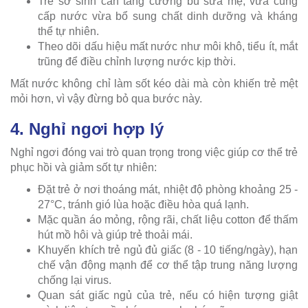
Trẻ sơ sinh cần tăng cường bú sữa mẹ, vừa cung
cấp nước vừa bổ sung chất dinh dưỡng và kháng
thể tự nhiên.
Theo dõi dấu hiệu mất nước như môi khô, tiểu ít, mắt
trũng để điều chỉnh lượng nước kịp thời.
Mất nước không chỉ làm sốt kéo dài mà còn khiến trẻ mệt
mỏi hơn, vì vậy đừng bỏ qua bước này.
4. Nghỉ ngơi hợp lý
Nghỉ ngơi đóng vai trò quan trọng trong việc giúp cơ thể trẻ
phục hồi và giảm sốt tự nhiên:
Đặt trẻ ở nơi thoáng mát, nhiệt độ phòng khoảng 25 -
27°C, tránh gió lùa hoặc điều hòa quá lạnh.
Mặc quần áo mỏng, rộng rãi, chất liệu cotton để thấm
hút mồ hôi và giúp trẻ thoải mái.
Khuyến khích trẻ ngủ đủ giấc (8 - 10 tiếng/ngày), hạn
chế vận động mạnh để cơ thể tập trung năng lượng
chống lại virus.
Quan sát giấc ngủ của trẻ, nếu có hiện tượng giật