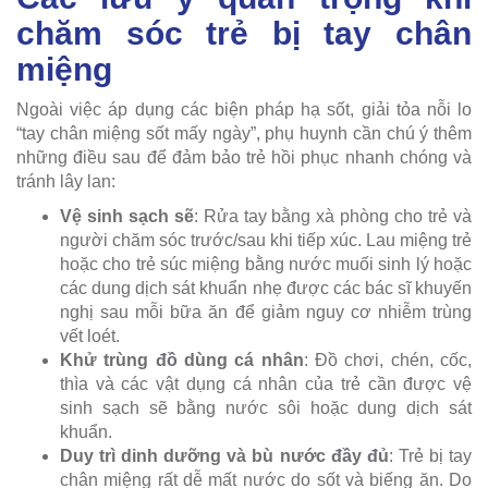
chăm sóc trẻ bị tay chân
miệng
Ngoài việc áp dụng các biện pháp hạ sốt, giải tỏa nỗi lo
“tay chân miệng sốt mấy ngày”, phụ huynh cần chú ý thêm
những điều sau để đảm bảo trẻ hồi phục nhanh chóng và
tránh lây lan:
Vệ sinh sạch sẽ
: Rửa tay bằng xà phòng cho trẻ và
người chăm sóc trước/sau khi tiếp xúc. Lau miệng trẻ
hoặc cho trẻ súc miệng bằng nước muối sinh lý hoặc
các dung dịch sát khuẩn nhẹ được các bác sĩ khuyến
nghị sau mỗi bữa ăn để giảm nguy cơ nhiễm trùng
vết loét.
Khử trùng đồ dùng cá nhân
: Đồ chơi, chén, cốc,
thìa và các vật dụng cá nhân của trẻ cần được vệ
sinh sạch sẽ bằng nước sôi hoặc dung dịch sát
khuẩn.
Duy trì dinh dưỡng và bù nước đầy đủ
: Trẻ bị tay
chân miệng rất dễ mất nước do sốt và biếng ăn. Do