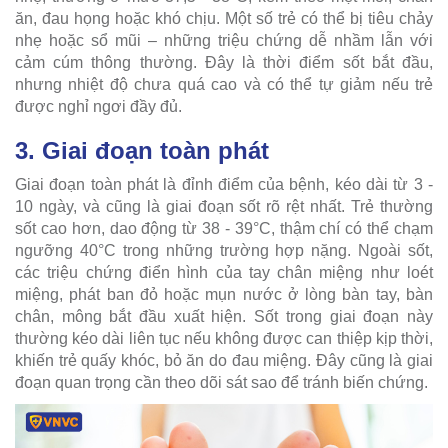
ăn, đau họng hoặc khó chịu. Một số trẻ có thể bị tiêu chảy
nhẹ hoặc sổ mũi – những triệu chứng dễ nhầm lẫn với
cảm cúm thông thường. Đây là thời điểm sốt bắt đầu,
nhưng nhiệt độ chưa quá cao và có thể tự giảm nếu trẻ
được nghỉ ngơi đầy đủ.
3. Giai đoạn toàn phát
Giai đoạn toàn phát là đỉnh điểm của bệnh, kéo dài từ 3 -
10 ngày, và cũng là giai đoạn sốt rõ rệt nhất. Trẻ thường
sốt cao hơn, dao động từ 38 - 39°C, thậm chí có thể chạm
ngưỡng 40°C trong những trường hợp nặng. Ngoài sốt,
các triệu chứng điển hình của tay chân miệng như loét
miệng, phát ban đỏ hoặc mụn nước ở lòng bàn tay, bàn
chân, mông bắt đầu xuất hiện. Sốt trong giai đoạn này
thường kéo dài liên tục nếu không được can thiệp kịp thời,
khiến trẻ quấy khóc, bỏ ăn do đau miệng. Đây cũng là giai
đoạn quan trọng cần theo dõi sát sao để tránh biến chứng.