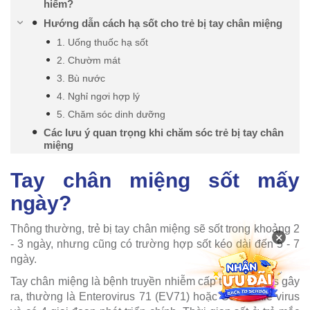
hiểm?
Hướng dẫn cách hạ sốt cho trẻ bị tay chân miệng
1. Uống thuốc hạ sốt
2. Chườm mát
3. Bù nước
4. Nghỉ ngơi hợp lý
5. Chăm sóc dinh dưỡng
Các lưu ý quan trọng khi chăm sóc trẻ bị tay chân
miệng
Tay chân miệng sốt mấy
ngày?
Thông thường, trẻ bị tay chân miệng sẽ sốt trong khoảng 2
×
- 3 ngày, nhưng cũng có trường hợp sốt kéo dài đến 5 - 7
ngày.
Tay chân miệng là bệnh truyền nhiễm cấp tính do virus gây
ra, thường là Enterovirus 71 (EV71) hoặc Coxsackie virus