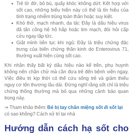
Trẻ lờ đờ, bỏ bú, quấy khóc không dứt: Kết hợp với
sốt cao, những biểu hiện này có thể là tín hiệu của
tình trạng nhiễm trùng toàn thân hoặc suy kiệt.
Khó thở, mạch nhanh, da tái: Đây là dấu hiệu virus
đã tấn công hệ hô hấp hoặc tim mạch, đòi hỏi cấp
cứu ngay lập tức.
Giật mình liên tục khi ngủ: Đây là triệu chứng đặc
trưng của biến chứng thần kinh do Enterovirus 71,
thường xuất hiện cùng sốt cao.
Khi nhận thấy bất kỳ dấu hiệu nào kể trên, phụ huynh
không nên chần chừ mà cần đưa trẻ đến bệnh viện ngay.
Việc điều trị kịp thời có thể cứu sống trẻ và giảm thiểu
nguy cơ tổn thương lâu dài. Đừng nghĩ rằng sốt chỉ là triệu
chứng thông thường mà bỏ qua những cảnh báo quan
trọng này.
⇒ Tham khảo thêm:
Bé bị tay chân miệng sốt đi sốt lại
có sao không? Cách xử trí tại nhà
Hướng dẫn cách hạ sốt cho