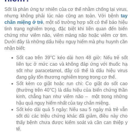
Sốt là phản ứng tự nhiên của cơ thể nhằm chống lại virus,
nhưng không phải lúc nào cũng an toàn. Với bệnh
tay
chân miệng ở trẻ
, một số trường hợp sốt có thể báo hiệu
tình trạng nghiêm trọng, đặc biệt khi liên quan đến biến
chứng như viêm não, viêm màng não hoặc viêm cơ tim.
Dưới đây là những dấu hiệu nguy hiểm mà phụ huynh cần
nhận biết:
Sốt cao trên 39°C kéo dài hơn 48 giờ: Nếu trẻ sốt
liên tục ở mức cao và không đáp ứng với thuốc hạ
sốt như paracetamol, đây có thể là dấu hiệu virus
đang gây tổn thương nghiêm trọng trong cơ thể.
Sốt kèm co giật hoặc run chi: Co giật do sốt cao
(thường trên 40°C) là dấu hiệu của biến chứng thần
kinh, chẳng hạn như viêm não – một trong những
hậu quả nguy hiểm nhất của tay chân miệng.
Sốt kéo dài quá 5 ngày: Nếu sau 5 ngày mà trẻ vẫn
sốt dù các triệu chứng khác đã giảm, điều này cho
thấy bệnh chưa được kiểm soát và cần can thiệp y
tế.