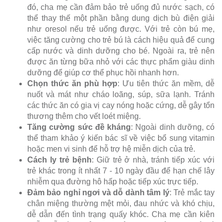
đó, cha mẹ cần đảm bảo trẻ uống đủ nước sạch, có
thể thay thế một phần bằng dung dịch bù điện giải
như oresol nếu trẻ uống được. Với trẻ còn bú mẹ,
việc tăng cường cho trẻ bú là cách hiệu quả để cung
cấp nước và dinh dưỡng cho bé. Ngoài ra, trẻ nên
được ăn từng bữa nhỏ với các thực phẩm giàu dinh
dưỡng để giúp cơ thể phục hồi nhanh hơn.
Chọn thức ăn phù hợp
: Ưu tiên thức ăn mềm, dễ
nuốt và mát như cháo loãng, súp, sữa lạnh. Tránh
các thức ăn có gia vị cay nóng hoặc cứng, dễ gây tổn
thương thêm cho vết loét miệng.
Tăng cường sức đề kháng
: Ngoài dinh dưỡng, có
thể tham khảo ý kiến bác sĩ về việc bổ sung vitamin
hoặc men vi sinh để hỗ trợ hệ miễn dịch của trẻ.
Cách ly trẻ bệnh
: Giữ trẻ ở nhà, tránh tiếp xúc với
trẻ khác trong ít nhất 7 - 10 ngày đầu để hạn chế lây
nhiễm qua đường hô hấp hoặc tiếp xúc trực tiếp.
Đảm bảo nghỉ ngơi và dỗ dành tâm lý
: Trẻ mắc tay
chân miệng thường mệt mỏi, đau nhức và khó chịu,
dễ dẫn đến tình trạng quấy khóc. Cha mẹ cần kiên