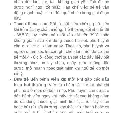
nhẫn dỗ dành trẻ, tạo không gian yên tĩnh để bé
được nghỉ ngơi tốt nhất. Hạn chế việc để trẻ vận
động mạnh hoặc chơi đùa quá nhiều trong giai đoạn
này.
Theo dõi sát sao
: Sốt là một triệu chứng phổ biến
khi trẻ mắc tay chân miệng. Trẻ thường sốt nhẹ từ 38
- 38,5°C, tuy nhiên, nếu sốt kéo dài trên 39°C hoặc
không giảm sau khi dùng thuốc hạ sốt, phụ huynh
cần đưa trẻ đi khám ngay. Theo đó, phụ huynh và
người chăm sóc trẻ cần ghi chép lại nhiệt độ cơ thể
trẻ mỗi 4 - 6 giờ, đồng thời quan sát các dấu hiệu bất
thường như run tay chân, quấy khóc không dốc
được, thở nhanh hoặc giật mình khi ngủ để kịp thời
xử lý.
Đưa trẻ đến bệnh viện kịp thời khi gặp các dấu
hiệu bất thường
: Việc tự chăm sóc trẻ tại nhà chỉ
phù hợp ở mức độ bệnh nhẹ. Phụ huynh cần đưa trẻ
đến bệnh viện ngay khi thấy trẻ sốt cao không giảm
dù đã dùng thuốc; giật mình liên tục, run tay chân
hoặc bứt rứt bất thường; khó thở, thở nhanh hoặc co
giật; ngủ li bì, ít phản ứng với môi trường xung