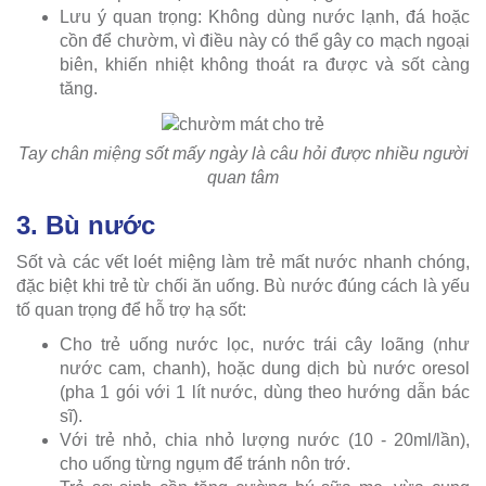
Lưu ý quan trọng: Không dùng nước lạnh, đá hoặc
cồn để chườm, vì điều này có thể gây co mạch ngoại
biên, khiến nhiệt không thoát ra được và sốt càng
tăng.
Tay chân miệng sốt mấy ngày là câu hỏi được nhiều người
quan tâm
3. Bù nước
Sốt và các vết loét miệng làm trẻ mất nước nhanh chóng,
đặc biệt khi trẻ từ chối ăn uống. Bù nước đúng cách là yếu
tố quan trọng để hỗ trợ hạ sốt:
Cho trẻ uống nước lọc, nước trái cây loãng (như
nước cam, chanh), hoặc dung dịch bù nước oresol
(pha 1 gói với 1 lít nước, dùng theo hướng dẫn bác
sĩ).
Với trẻ nhỏ, chia nhỏ lượng nước (10 - 20ml/lần),
cho uống từng ngụm để tránh nôn trớ.