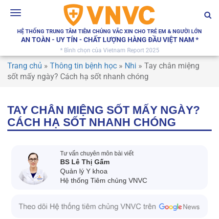
Toggle
navigation
HỆ THỐNG TRUNG TÂM TIÊM CHỦNG VẮC XIN CHO TRẺ EM & NGƯỜI LỚN
AN TOÀN - UY TÍN - CHẤT LƯỢNG HÀNG ĐẦU VIỆT NAM *
* Bình chọn của Vietnam Report 2025
Trang chủ
»
Thông tin bệnh học
»
Nhi
»
Tay chân miệng
sốt mấy ngày? Cách hạ sốt nhanh chóng
TAY CHÂN MIỆNG SỐT MẤY NGÀY?
CÁCH HẠ SỐT NHANH CHÓNG
Tư vấn chuyên môn bài viết
BS Lê Thị Gấm
Quản lý Y khoa
Hệ thống Tiêm chủng VNVC