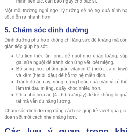
mình liên tục, cần báo ngay cho bác sĩ.
Một môi trường nghỉ ngơi lý tưởng sẽ hỗ trợ quá trình hạ
sốt diễn ra nhanh hơn.
5. Chăm sóc dinh dưỡng
Dinh dưỡng phù hợp không chỉ tăng sức đề kháng mà còn
gián tiếp giúp hạ sốt:
Ưu tiên thức ăn lỏng, dễ nuốt như cháo loãng, súp
gà, sữa nguội để tránh kích ứng vết loét miệng.
Bổ sung thực phẩm giàu vitamin C (nước cam, kiwi)
và kẽm (hạt bí, đậu) để hỗ trợ hệ miễn dịch.
Tránh đồ ăn cay, nóng, cứng hoặc quá mặn vì có thể
làm trẻ đau miệng, quấy khóc nhiều hơn.
Chia nhỏ bữa ăn (4 - 6 bữa/ngày) để trẻ không bị quá
tải mà vẫn đủ năng lượng.
Chăm sóc dinh dưỡng đúng cách sẽ giúp trẻ vượt qua giai
đoạn sốt một cách nhẹ nhàng hơn.
Các lưu ý quan trọng khi