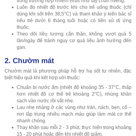
trong trường hợp nhiễm virus như tay chân miệng.
Luôn đo nhiệt độ trước khi cho trẻ uống thuốc (chỉ
dùng khi sốt trên 38,5°C) và tham khảo ý kiến bác sĩ
nếu trẻ dưới 6 tháng tuổi hoặc có tiền sử dị ứng
thuốc.
Theo dõi liều lượng cẩn thận, không vượt quá 5
lần/ngày để tránh nguy cơ quá liều ảnh hưởng đến
gan.
2. Chườm mát
Chườm mát là phương pháp hỗ trợ hạ sốt tự nhiên, đặc
biệt hiệu quả khi kết hợp với thuốc:
Chuẩn bị nước ấm (nhiệt độ khoảng 35 - 37°C, thấp
hơn nhiệt độ cơ thể trẻ khoảng 2°C), nhúng khăn
sạch vào nước rồi vắt nhẹ.
Lau nhẹ nhàng ở các vùng như trán, nách, bẹn, cổ –
nơi tập trung nhiều mạch máu giúp làm mát cơ thể
nhanh chóng.
Thay khăn sau mỗi 2 - 3 phút, thực hiện trong khoảng
15 - 20 phút hoặc đến khi nhiệt độ giảm.