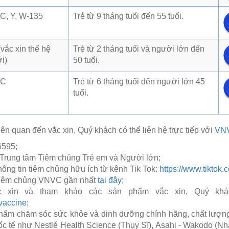
 C, Y, W-135
Trẻ từ 9 tháng tuổi đến 55 tuổi.
(vắc xin thế hệ
Trẻ từ 2 tháng tuổi và người lớn đến
i)
50 tuổi.
 C
Trẻ từ 6 tháng tuổi đến người lớn 45
tuổi.
iên quan đến vắc xin, Quý khách có thể liên hệ trực tiếp với
VN
6595;
rung tâm Tiêm chủng Trẻ em và Người lớn;
ng tin tiêm chủng hữu ích từ kênh Tik Tok:
https://www.tiktok
 tiêm chủng VNVC gần nhất
tại đây
;
 xin và tham khảo các sản phẩm vắc xin, Quý khách
/vaccine
;
hẩm chăm sóc sức khỏe và dinh dưỡng chính hãng, chất lượng
ốc tế như Nestlé Health Science (Thụy Sĩ), Asahi - Wakodo (N