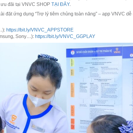
iá ưu đãi tại VNVC SHOP
TẠI ĐÂY
.
ài đặt ứng dụng “Trợ lý tiêm chủng toàn năng” – app VNVC d
…):
https://bit.ly/VNVC_APPSTORE
amsung, Sony…):
https://bit.ly/VNVC_GGPLAY