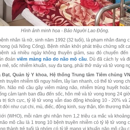
Hình ảnh minh họa - Báo Người Lao Động.
h nhân là nữ, sinh năm 1992 (32 tuổi), là phạm nhân đang ch
hong (xã Nông Cống). Bệnh nhân khởi phát triệu chứng sốt c
ại bệnh xá nhiều ngày không thuyên giảm, sau đó chuyển đến
ẩn đoán
viêm màng não do não mô cầu
. Dù đã cách ly và đi
n mê, sốc nhiễm khuẩn, suy đa tạng, phải thở máy và tử vong n
 Đạt, Quản lý Y khoa, Hệ thống Trung tâm Tiêm chủng 
h truyền nhiễm tối nguy hiểm, lây lan nhanh, có thể tử vong chỉ 
iên. Não mô cầu gây viêm màng não, nhiễm trùng huyết hoặc c
ống cảm lạnh ban đầu đến sốc, hôn mê và tử vong trong 24 giờ,
ều trị tích cực, tỷ lệ tử vong vẫn dao động khoảng 10 - 20% và
đời như cụt chi, mù, điếc, động kinh, suy thận, tổn thương th
iới (WHO), mỗi năm ghi nhận hơn 1,2 triệu ca mắc và khoảng
 não mô cầu là 1 trong 10 bệnh truyền nhiễm có tỷ lệ tử vong c
ởng thành trẻ tuổi là nhóm có tỷ lệ mang vi khuẩn não mô cầu c