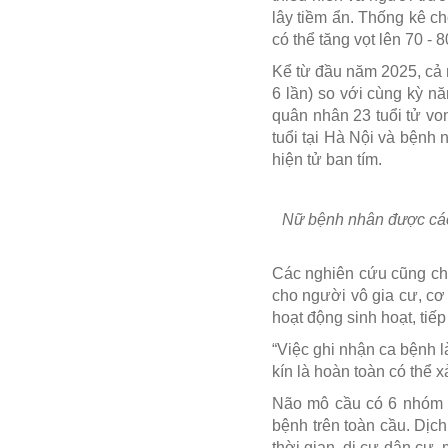
lây tiềm ẩn. Thống kê c
có thể tăng vọt lên 70 - 
Kể từ đầu năm 2025, cả 
6 lần) so với cùng kỳ n
quân nhân 23 tuổi tử vo
tuổi tại Hà Nội và bệnh 
hiện tử ban tím.
Nữ bệnh nhân được cách
Các nghiên cứu cũng chỉ 
cho người vô gia cư, cơ
hoạt động sinh hoạt, tiế
“Việc ghi nhận ca bệnh 
kín là hoàn toàn có thể 
Não mô cầu có 6 nhóm h
bệnh trên toàn cầu. Dịch
thời gian, di cư dân cư,