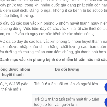
cấy phức tạp, trong khi nhiều quốc gia đang phát triển còn hạ
 kiểm soát dịch. Đáng lo ngại, không ít ca bệnh bị bỏ sót do 
 hấp thông thường.
ó đầy đủ các loại vắc xin phòng 5 nhóm huyết thanh nguy hiể
à cộng đồng. Việc tiêm đầy đủ các vắc xin là rất cần thiết để tạ
hóm, cơ thể vẫn có nguy cơ mắc bệnh từ các nhóm còn lại.
C đã có đầy đủ các loại vắc xin phòng 5 nhóm huyết thanh nã
ắc xin được nhập khẩu chính hãng, chất lượng cao, bảo quản
ều dưỡng có chứng chỉ an toàn tiêm chủng, giá thành phù hợp và
Danh mục vắc xin phòng bệnh do nhiễm khuẩn não mô cầ
hòng được nhóm
Độ đối tượng
huyết thanh
 C, Y, W-135 (vắc
Trẻ từ 6 tuần tuổi trở lên và người lớn.
n thế hệ mới)
Trẻ từ 2 tháng tuổi (sớm nhất từ 6 tuần
tuổi) trở lên và người lớn.