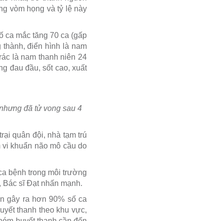
ng vòm họng và tỷ lệ này
ố ca mắc tăng 70 ca (gấp
 thành, điển hình là nam
rác là nam thanh niên 24
ng đau đầu, sốt cao, xuất
 nhưng đã tử vong sau 4
rại quân đội, nhà tạm trú
m vi khuẩn não mô cầu do
ca bệnh trong môi trường
”, Bác sĩ Đạt nhấn mạnh.
ân gây ra hơn 90% số ca
huyết thanh theo khu vực,
 nhóm huyết thanh cần đến