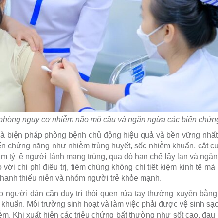
 phòng nguy cơ nhiễm não mô cầu và ngăn ngừa các biến chứn
là biện pháp phòng bệnh chủ động hiệu quả và bền vững nhất
n chứng nặng như nhiễm trùng huyết, sốc nhiễm khuẩn, cắt cụ
iảm tỷ lệ người lành mang trùng, qua đó hạn chế lây lan và ng
 với chi phí điều trị, tiêm chủng không chỉ tiết kiệm kinh tế m
, thanh thiếu niên và nhóm người trẻ khỏe mạnh.
o người dân cần duy trì thói quen rửa tay thường xuyên bằng
 khuẩn. Môi trường sinh hoạt và làm việc phải được vệ sinh sạ
ễm. Khi xuất hiện các triệu chứng bất thường như sốt cao, đau