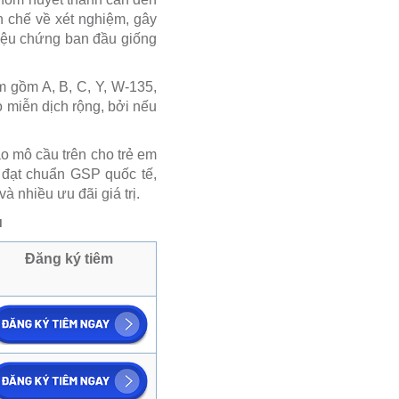
n chế về xét nghiệm, gây
triệu chứng ban đầu giống
m gồm A, B, C, Y, W-135,
o miễn dịch rộng, bởi nếu
o mô cầu trên cho trẻ em
 đạt chuẩn GSP quốc tế,
 nhiều ưu đãi giá trị.
u
Đăng ký tiêm