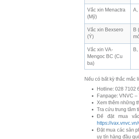
Vắc xin Menactra
A,
(Mỹ)
Vắc xin Bexsero
B 
(Ý)
mớ
Vắc xin VA-
B,
Mengoc BC (Cu
ba)
Nếu có bất kỳ thắc mắc l
Hotline: 028 7102 
Fanpage: VNVC – T
Xem thêm những thô
Tra cứu trung tâm
Để đặt mua vắc
https://vax.vnvc.vn
Đặt mua các sản p
uy tín hàng đầu qu