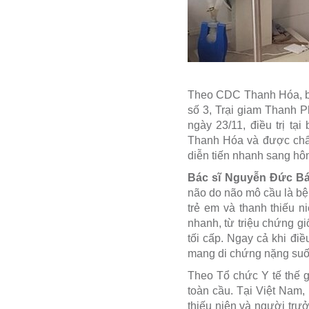
Theo CDC Thanh Hóa, bện
số 3, Trại giam Thanh P
ngày 23/11, điều trị t
Thanh Hóa và được ch
diễn tiến nhanh sang hô
Bác sĩ Nguyễn Đức Bá
não do não mô cầu là bện
trẻ em và thanh thiếu n
nhanh, từ triệu chứng gi
tối cấp. Ngay cả khi đi
mang di chứng nặng suốt 
Theo Tổ chức Y tế thế g
toàn cầu. Tại Việt Nam,
thiếu niên và người trư