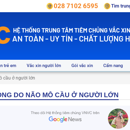
028 7102 6595
Tìm tru
HỆ THỐNG TRUNG TÂM TIÊM CHỦNG VẮC XIN
AN TOÀN - UY TÍN - CHẤT LƯỢNG 
in trẻ em
Vắc xin người lớn
Gói vắc xin
Cẩm nang
 cầu ở người lớn
ONG DO NÃO MÔ CẦU Ở NGƯỜI LỚN