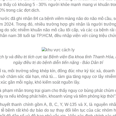
ho thấy có khoảng 5 - 30% người khỏe mạnh mang vi khuẩn tro
80% trong các đợt dịch.
nước đã ghi nhận 84 ca bệnh viêm màng não do não mô cầu, s
ăm 2024. Trong đó, nhiều trường hợp ghi nhận là người trưởng
ng do sốc nhiễm khuẩn não mô cầu tối cấp, và các ca bệnh rải 
nhân nam 38 tuổi tại TP.HCM, đều nhập viện với cùng triệu chứ
 ly và điều trị tích cực tại Bệnh viện Đa khoa tỉnh Thanh Hóa,
ngày điều trị do bệnh diễn tiến nặng - Báo Dân trí
ra, môi trường sống khép kín, đông đúc như ký túc xá, doanh t
 sở chăm sóc dài hạn, nhà tù… làm gia tăng nguy cơ lây nhiễ
p xúc gần mỗi ngày, khó kiểm soát nguồn lây.
là phạm nhân trong trại giam cho thấy nguy cơ bùng phát chùm 
xảy ra nếu không phát hiện, khoanh vùng và tiêm phòng kịp thời
uyết thanh chính gồm A, B, C, Y, W-135 và X, là nguyên nh
 tễ bệnh rất khó dự báo do sự thay đổi liên tục của các nhóm 
 mật độ dân số và độ bao phủ vắc xin. Việc xác định chính xác