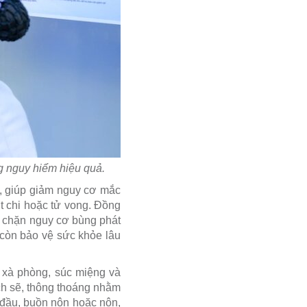
g nguy hiểm hiệu quả.
, giúp giảm nguy cơ mắc
t chi hoặc tử vong. Đồng
ăn chặn nguy cơ bùng phát
à còn bảo vệ sức khỏe lâu
 xà phòng, súc miệng và
ch sẽ, thông thoáng nhằm
 đầu, buồn nôn hoặc nôn,