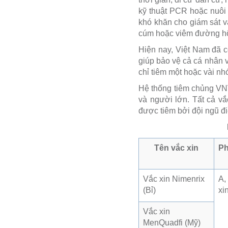
kỹ thuật PCR hoặc nuôi 
khó khăn cho giám sát và
cúm hoặc viêm đường hô
Hiện nay, Việt Nam đã c
giúp bảo vệ cả cá nhân v
chỉ tiêm một hoặc vài n
Hệ thống tiêm chủng VNV
và người lớn. Tất cả v
được tiêm bởi đội ngũ đi
Tên vắc xin
P
Vắc xin Nimenrix
A,
(Bỉ)
xi
Vắc xin
MenQuadfi (Mỹ)