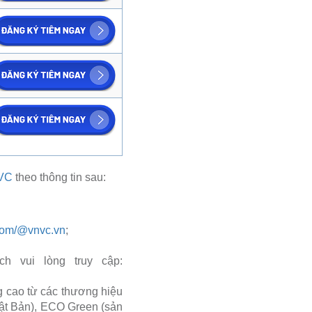
VC
theo thông tin sau:
.com/@vnvc.vn
;
 vui lòng truy cập:
 cao từ các thương hiệu
hật Bản), ECO Green (sản