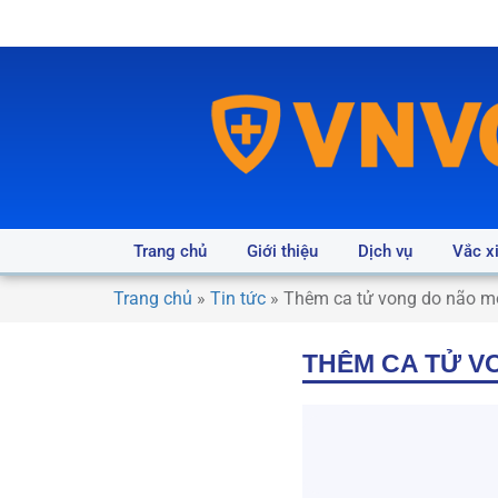
Trang chủ
Giới thiệu
Dịch vụ
Vắc x
Trang chủ
»
Tin tức
»
Thêm ca tử vong do não mô
THÊM CA TỬ V