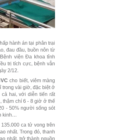
ấp hành án tại phân trại
ao, đau đầu, buồn nôn từ
 Bệnh viện Đa khoa tỉnh
ều trị tích cực, bệnh vẫn
gày 2/12.
VNVC
cho biết, viêm màng
trong vài giờ, đặc biệt ở
ả hai, với diễn tiến rất
 thậm chí 6 - 8 giờ ở thể
 20 - 50% người sống sót
ần kinh…
 135.000 ca tử vong trên
ao nhất. Trong đó, thanh
ao nhất, trở thành nguồn