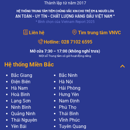
Thành lập từ năm 2017
HỆ THỐNG TRUNG TÂM TIÊM CHỦNG VẮC XIN CHO TRẺ EM & NGƯỜI LỚN
AN TOÀN - UY TÍN - CHẤT LƯỢNG HÀNG ĐẦU VIỆT NAM *
* Bình chọn của Vietnam Report 2025
Liên hệ
Tìm trung tâm VNVC
Hotline:
028 7102 6595
Mở cửa 7:30 – 17:00 (không nghỉ trưa)
Một số Trung tâm có giờ hoạt động riêng
Hệ thống Miền Bắc
Bắc Giang
Bắc Ninh
Điện Biên
Hà Nội
Hà Nam
Hải Phòng
Hoà Bình
Hưng Yên
Lạng Sơn
Nam Định
Ninh Bình
Phú Thọ
Quảng Ninh
Thái Bình
Thái Nguyên
Vĩnh Phúc
Yên Bái
Tuyên Quang