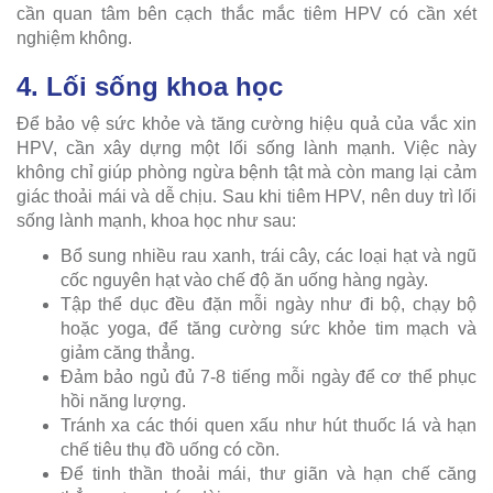
cần quan tâm bên cạch thắc mắc tiêm HPV có cần xét
nghiệm không.
4. Lối sống khoa học
Để bảo vệ sức khỏe và tăng cường hiệu quả của vắc xin
HPV, cần xây dựng một lối sống lành mạnh. Việc này
không chỉ giúp phòng ngừa bệnh tật mà còn mang lại cảm
giác thoải mái và dễ chịu. Sau khi tiêm HPV, nên duy trì lối
sống lành mạnh, khoa học như sau:
Bổ sung nhiều rau xanh, trái cây, các loại hạt và ngũ
cốc nguyên hạt vào chế độ ăn uống hàng ngày.
Tập thể dục đều đặn mỗi ngày như đi bộ, chạy bộ
hoặc yoga, để tăng cường sức khỏe tim mạch và
giảm căng thẳng.
Đảm bảo ngủ đủ 7-8 tiếng mỗi ngày để cơ thể phục
hồi năng lượng.
Tránh xa các thói quen xấu như hút thuốc lá và hạn
chế tiêu thụ đồ uống có cồn.
Để tinh thần thoải mái, thư giãn và hạn chế căng