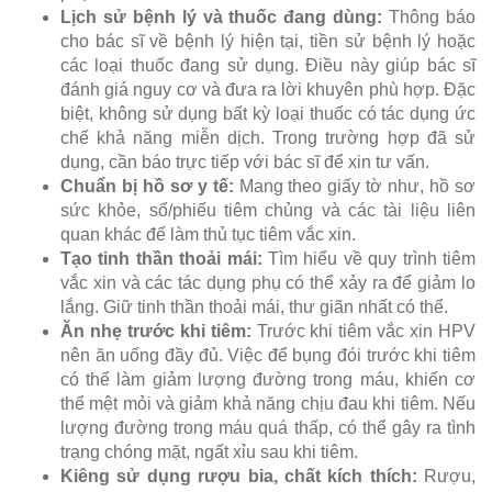
Lịch sử bệnh lý và thuốc đang dùng:
Thông báo
cho bác sĩ về bệnh lý hiện tại, tiền sử bệnh lý hoặc
các loại thuốc đang sử dụng. Điều này giúp bác sĩ
đánh giá nguy cơ và đưa ra lời khuyên phù hợp. Đặc
biệt, không sử dụng bất kỳ loại thuốc có tác dụng ức
chế khả năng miễn dịch. Trong trường hợp đã sử
dụng, cần báo trực tiếp với bác sĩ để xin tư vấn.
Chuẩn bị hồ sơ y tế:
Mang theo giấy tờ như, hồ sơ
sức khỏe, sổ/phiếu tiêm chủng và các tài liệu liên
quan khác để làm thủ tục tiêm vắc xin.
Tạo tinh thần thoải mái:
Tìm hiểu về quy trình tiêm
vắc xin và các tác dụng phụ có thể xảy ra để giảm lo
lắng. Giữ tinh thần thoải mái, thư giãn nhất có thể.
Ăn nhẹ trước khi tiêm:
Trước khi tiêm vắc xin HPV
nên ăn uống đầy đủ. Việc để bụng đói trước khi tiêm
có thể làm giảm lượng đường trong máu, khiến cơ
thể mệt mỏi và giảm khả năng chịu đau khi tiêm. Nếu
lượng đường trong máu quá thấp, có thể gây ra tình
trạng chóng mặt, ngất xỉu sau khi tiêm.
Kiêng sử dụng rượu bia, chất kích thích:
Rượu,