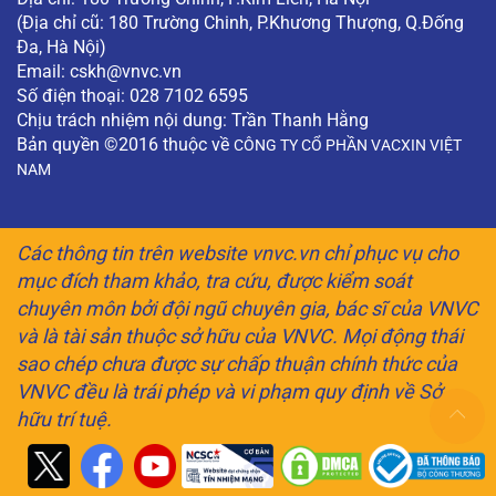
(Địa chỉ cũ: 180 Trường Chinh, P.Khương Thượng, Q.Đống
Đa, Hà Nội)
Email:
cskh@vnvc.vn
Số điện thoại: 028 7102 6595
Chịu trách nhiệm nội dung: Trần Thanh Hằng
Bản quyền ©2016 thuộc về
CÔNG TY CỔ PHẦN VACXIN VIỆT
NAM
Các thông tin trên website vnvc.vn chỉ phục vụ cho
mục đích tham khảo, tra cứu, được kiểm soát
chuyên môn bởi đội ngũ chuyên gia, bác sĩ của VNVC
và là tài sản thuộc sở hữu của VNVC. Mọi động thái
sao chép chưa được sự chấp thuận chính thức của
VNVC đều là trái phép và vi phạm quy định về Sở
hữu trí tuệ.