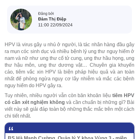
Đăng bởi
Đàm Thị Điệp
11:00 22/09/2024
HPV là virus gây u nhú ở người, là tác nhân hàng đầu gây
ra mụn cóc sinh dục và nhiều bệnh lý ung thư nguy hiểm ở
nam và nữ như ung thư cổ tử cung, ung thư hầu họng, ung
thư hậu môn, ung thư dương vật… Chuyên gia khuyến
cáo, tiêm vắc xin HPV là biện pháp hiệu quả và an toàn
nhất để phòng ngừa nguy cơ lây nhiễm và mắc các bệnh
nguy hiểm do HPV gây ra.
Tuy nhiên, nhiều người vẫn còn băn khoăn liệu
tiêm HPV
có cần xét nghiệm không
và cần chuẩn bị những gì? Bài
viết này sẽ giải đáp toàn bộ những thắc mắc trên một cách
chi tiết nhất.
BS Hà Mạnh Cường, Quản lý Y khoa Vùng 3 - miền