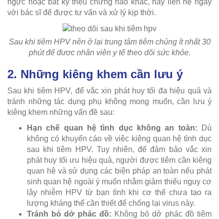
ngực hoặc bất kỳ triệu chứng nào khác, hãy liên hệ ngay
với bác sĩ để được tư vấn và xử lý kịp thời.
Sau khi tiêm HPV nên ở lại trung tâm tiêm chủng ít nhất 30
phút để được nhân viên y tế theo dõi sức khỏe.
2. Những kiêng khem cần lưu ý
Sau khi tiêm HPV, để vắc xin phát huy tối đa hiệu quả và
tránh những tác dụng phụ không mong muốn, cần lưu ý
kiêng khem những vấn đề sau:
Hạn chế quan hệ tình dục không an toàn:
Dù
không có khuyến cáo về việc kiêng quan hệ tình dục
sau khi tiêm HPV. Tuy nhiên, để đảm bảo vắc xin
phát huy tối ưu hiệu quả, người được tiêm cần kiêng
quan hệ và sử dụng các biện pháp an toàn nếu phát
sinh quan hệ ngoài ý muốn nhằm giảm thiểu nguy cơ
lây nhiễm HPV từ bạn tình khi cơ thể chưa tạo ra
lượng kháng thể cần thiết để chống lại virus này.
Tránh bỏ dở phác đồ:
Không bỏ dở phác đồ tiêm