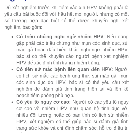
Dù xét nghiệm trước khi tiêm vắc xin HPV không phải là
yêu cầu bắt buộc đối với hầu hết mọi người, nhưng có một
số trường hợp đặc biệt có thể được khuyến nghị xét
nghiệm, bao gồm:
Có triệu chứng nghi ngờ nhiễm HPV:
Nếu đang
gặp phải các triệu chứng như mụn cóc sinh dục, sùi
mào gà hoặc dấu hiệu khác nghi ngờ nhiễm HPV,
bác sĩ có thể khuyến cáo người bệnh xét nghiệm
HPV để xác định tình trạng nhiễm trùng.
Có tiền sử mắc bệnh liên quan đến HPV:
Người
có lịch sử mắc các bệnh ung thư, sùi mào gà, mụn
cóc sinh dục do HPV, bác sĩ có thể yêu cầu xét
nghiệm để đánh giá tình trạng hiện tại và lên kế
hoạch tiêm phòng phù hợp.
Có yếu tố nguy cơ cao:
Người có các yếu tố nguy
cơ cao về nhiễm HPV như quan hệ tình dục với
nhiều đối tượng hoặc có bạn tình có lịch sử nhiễm
HPV, xét nghiệm có thể giúp bác sĩ đánh giá tình
trạng sức khỏe và chỉ định chăm sóc, hỗ trợ điều trị