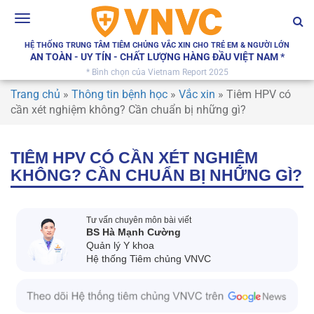
Toggle
navigation
HỆ THỐNG TRUNG TÂM TIÊM CHỦNG VẮC XIN CHO TRẺ EM & NGƯỜI LỚN
AN TOÀN - UY TÍN - CHẤT LƯỢNG HÀNG ĐẦU VIỆT NAM *
* Bình chọn của Vietnam Report 2025
Trang chủ
»
Thông tin bệnh học
»
Vắc xin
»
Tiêm HPV có
cần xét nghiệm không? Cần chuẩn bị những gì?
TIÊM HPV CÓ CẦN XÉT NGHIỆM
KHÔNG? CẦN CHUẨN BỊ NHỮNG GÌ?
Tư vấn chuyên môn bài viết
BS Hà Mạnh Cường
Quản lý Y khoa
Hệ thống Tiêm chủng VNVC