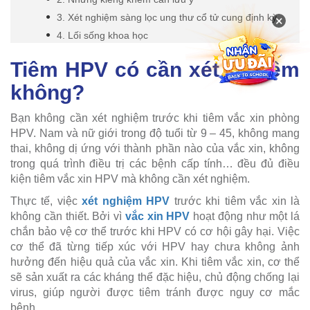
3. Xét nghiệm sàng lọc ung thư cổ tử cung định kỳ
×
4. Lối sống khoa học
Tiêm HPV có cần xét nghiệm
không?
Bạn không cần xét nghiệm trước khi tiêm vắc xin phòng
HPV. Nam và nữ giới trong độ tuổi từ 9 – 45, không mang
thai, không dị ứng với thành phần nào của vắc xin, không
trong quá trình điều trị các bệnh cấp tính… đều đủ điều
kiện tiêm vắc xin HPV mà không cần xét nghiệm.
Thực tế, việc
xét nghiệm HPV
trước khi tiêm vắc xin là
không cần thiết. Bởi vì
vắc xin HPV
hoạt động như một lá
chắn bảo vệ cơ thể trước khi HPV có cơ hội gây hại. Việc
cơ thể đã từng tiếp xúc với HPV hay chưa không ảnh
hưởng đến hiệu quả của vắc xin. Khi tiêm vắc xin, cơ thể
sẽ sản xuất ra các kháng thể đặc hiệu, chủ động chống lại
virus, giúp người được tiêm tránh được nguy cơ mắc
bệnh.