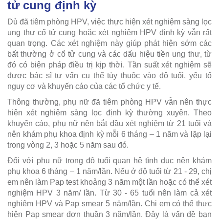
tử cung định kỳ
Dù đã tiêm phòng HPV, việc thực hiện xét nghiệm sàng lọc
ung thư cổ tử cung hoặc xét nghiệm HPV định kỳ vẫn rất
quan trọng. Các xét nghiệm này giúp phát hiện sớm các
bất thường ở cổ tử cung và các dấu hiệu tiền ung thư, từ
đó có biện pháp điều trị kịp thời. Tần suất xét nghiệm sẽ
được bác sĩ tư vấn cụ thể tùy thuộc vào độ tuổi, yếu tố
nguy cơ và khuyến cáo của các tổ chức y tế.
Thông thường, phụ nữ đã tiêm phòng HPV vẫn nên thực
hiện xét nghiệm sàng lọc định kỳ thường xuyên. Theo
khuyến cáo, phụ nữ nên bắt đầu xét nghiệm từ 21 tuổi và
nên khám phụ khoa định kỳ mỗi 6 tháng – 1 năm và lặp lại
trong vòng 2, 3 hoặc 5 năm sau đó.
Đối với phụ nữ trong độ tuổi quan hệ tình dục nên khám
phụ khoa 6 tháng – 1 năm/lần. Nếu ở độ tuổi từ 21 - 29, chị
em nên làm Pap test khoảng 3 năm một lần hoặc có thể xét
nghiệm HPV 3 năm/ lần. Từ 30 - 65 tuổi nên làm cả xét
nghiệm HPV và Pap smear 5 năm/lần. Chị em có thể thực
hiện Pap smear đơn thuần 3 năm/lần. Đây là vấn đề bạn