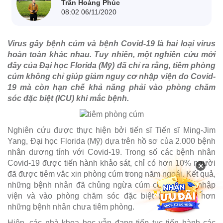
Trần Hoàng Phúc
08:02 06/11/2020
Virus gây bệnh cúm và bệnh Covid-19 là hai loại virus
hoàn toàn khác nhau. Tuy nhiên, một nghiên cứu mới
đây của Đại học Florida (Mỹ) đã chỉ ra rằng, tiêm phòng
cúm không chỉ giúp giảm nguy cơ nhập viện do Covid-
19 mà còn hạn chế khả năng phải vào phòng chăm
sóc đặc biệt (ICU) khi mắc bệnh.
Nghiên cứu được thực hiện bởi tiến sĩ Tiến sĩ Ming-Jim
Yang, Đại học Florida (Mỹ) dựa trên hồ sơ của 2.000 bệnh
nhân dương tính với Covid-19. Trong số các bệnh nhân
Covid-19 được tiến hành khảo sát, chỉ có hơn 10% người
×
đã được tiêm vắc xin phòng cúm trong năm ngoái. Kết quả,
những bệnh nhân đã chủng ngừa cúm có nguy cơ nhập
viện và vào phòng chăm sóc đặc biệt (ICU) thấp hơn
những bệnh nhân chưa tiêm phòng.
Hiện, các nhà khoa học vẫn đang tiếp tục tiến hành các