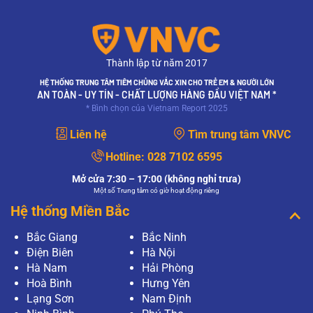
Thành lập từ năm 2017
HỆ THỐNG TRUNG TÂM TIÊM CHỦNG VẮC XIN CHO TRẺ EM & NGƯỜI LỚN
AN TOÀN - UY TÍN - CHẤT LƯỢNG HÀNG ĐẦU VIỆT NAM *
* Bình chọn của Vietnam Report 2025
Liên hệ
Tìm trung tâm VNVC
Hotline:
028 7102 6595
Mở cửa 7:30 – 17:00 (không nghỉ trưa)
Một số Trung tâm có giờ hoạt động riêng
Hệ thống Miền Bắc
Bắc Giang
Bắc Ninh
Điện Biên
Hà Nội
Hà Nam
Hải Phòng
Hoà Bình
Hưng Yên
Lạng Sơn
Nam Định