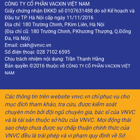
CÔNG TY CỔ PHẦN VACXIN VIỆT NAM
Giấy chứng nhận ĐKKD số 0107631488 do sở Kế hoạch và
Đầu tư TP. Hà Nội cấp ngày 11/11/2016
Địa chỉ: 180 Trường Chinh, P.Kim Liên, Hà Nội
(Địa chỉ cũ: 180 Trường Chinh, P.Khương Thượng, Q.Đống
Đa, Hà Nội)
Email:
cskh@vnvc.vn
Số điện thoại: 028 7102 6595
Chịu trách nhiệm nội dung: Trần Thanh Hằng
Bản quyền ©2016 thuộc về
CÔNG TY CỔ PHẦN VACXIN VIỆT
NAM
Các thông tin trên website vnvc.vn chỉ phục vụ cho
mục đích tham khảo, tra cứu, được kiểm soát
chuyên môn bởi đội ngũ chuyên gia, bác sĩ của VNVC
và là tài sản thuộc sở hữu của VNVC. Mọi động thái
sao chép chưa được sự chấp thuận chính thức của
VNVC đều là trái phép và vi phạm quy định về Sở