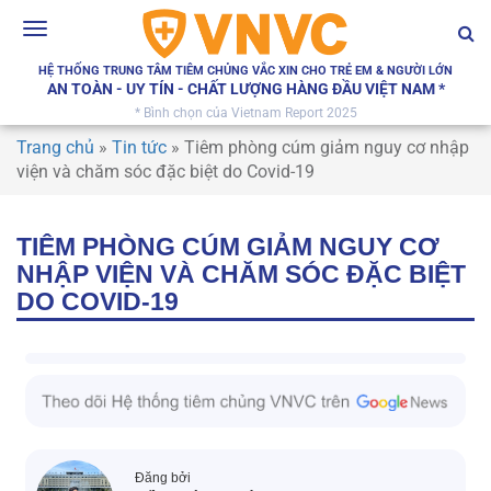
Toggle
navigation
HỆ THỐNG TRUNG TÂM TIÊM CHỦNG VẮC XIN CHO TRẺ EM & NGƯỜI LỚN
AN TOÀN - UY TÍN - CHẤT LƯỢNG HÀNG ĐẦU VIỆT NAM *
* Bình chọn của Vietnam Report 2025
Trang chủ
»
Tin tức
»
Tiêm phòng cúm giảm nguy cơ nhập
viện và chăm sóc đặc biệt do Covid-19
TIÊM PHÒNG CÚM GIẢM NGUY CƠ
NHẬP VIỆN VÀ CHĂM SÓC ĐẶC BIỆT
DO COVID-19
Đăng bởi