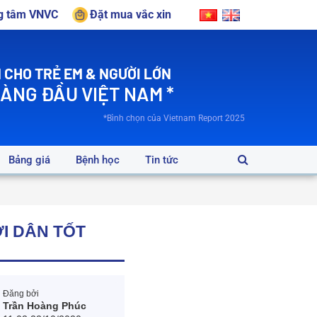
ng tâm VNVC
Đặt mua vắc xin
 CHO TRẺ EM & NGƯỜI LỚN
HÀNG ĐẦU VIỆT NAM *
*Bình chọn của Vietnam Report 2025
Bảng giá
Bệnh học
Tin tức
I DÂN TỐT
Đăng bởi
Trần Hoàng Phúc