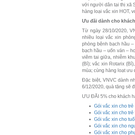
với người dân tại thị x
hàng loại vắc xin HOT, 
Ưu đãi dành cho khách
Từ ngày 28/10/2020, VN
nhiều loại vắc xin phòn
phòng bệnh bạch hầu – u
bạch hầu – uốn ván – ho 
viêm tai giữa, nhiễm kh
(Bỉ); vắc xin Rotarix (B
mùa; cùng hàng loạt ưu 
Đặc biệt, VNVC dành nh
6/12/2020, quà tặng sẽ 
ƯU ĐÃI 5% cho khách hà
Gói vắc xin cho trẻ
Gói vắc xin cho tr
Gói vắc xin cho tuổ
Gói vắc xin cho ng
Gói vắc xin cho ph