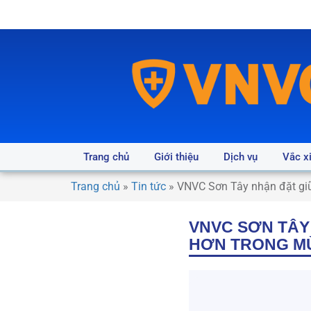
Trang chủ
Giới thiệu
Dịch vụ
Vắc x
Trang chủ
»
Tin tức
»
VNVC Sơn Tây nhận đặt giữ 
VNVC SƠN TÂY
HƠN TRONG M