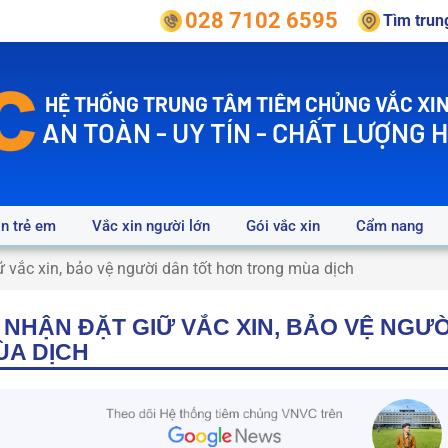
028 7102 6595
Tìm tru
HỆ THỐNG TRUNG TÂM TIÊM CHỦNG VẮC XIN
AN TOÀN - UY TÍN - CHẤT LƯỢNG 
in trẻ em
Vắc xin người lớn
Gói vắc xin
Cẩm nang
vắc xin, bảo vệ người dân tốt hơn trong mùa dịch
 NHẬN ĐẶT GIỮ VẮC XIN, BẢO VỆ NGƯỜ
ÙA DỊCH