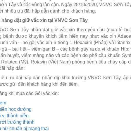
ã Sơn Tây và các vùng lân cận. Ngày 28/10/2020, VNVC Sơn Tây
với nhiều ưu đãi hấp dẫn dành cho khách hàng.
 hàng đặt giữ vắc xin tại VNVC Sơn Tây
VC Sơn Tây nhận đặt giữ vắc xin theo yêu cầu (mua lẻ hoặ
g bệnh được khuyến khích tiêm hiện nay như: vắc xin Adacel
ốn ván – ho gà; vắc xin 6 trong 1 Hexaxim (Pháp) và Infanri
gà – bại liệt – viêm gan B – các bệnh gây ra do vi khuẩn Hib;
uẩn huyết, viêm màng não và các bệnh do phế cầu khuẩn Synfl
ỉ), Rotateq (Mỹ), Rotavin (Việt Nam) phòng bệnh tiêu chảy cấp 
đãi hấp dẫn:
iều ưu đãi hấp dẫn nhân dịp khai trương VNVC Sơn Tây, áp d
được gửi đến khách hàng khi đến tiêm.
ng khi mua các Gói vắc xin:
 em
ẻ tiền học đường
i vị thành niên
ười trưởng thành
ụ nữ chuẩn bị mang thai