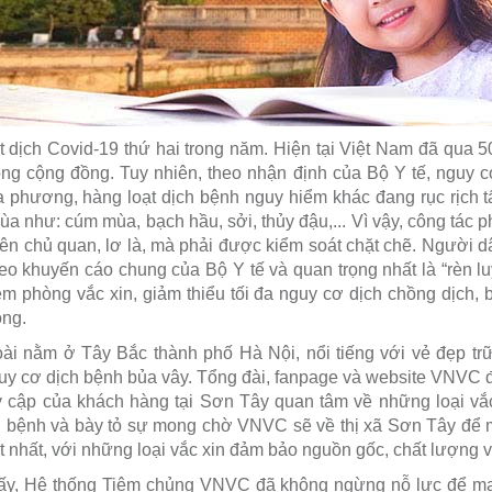
 dịch Covid-19 thứ hai trong năm. Hiện tại Việt Nam đã qua 50
ng cộng đồng. Tuy nhiên, theo nhận định của Bộ Y tế, nguy 
ịa phương, hàng loạt dịch bệnh nguy hiểm khác đang rục rịch 
 mùa như: cúm mùa, bạch hầu, sởi, thủy đậu,... Vì vậy, công tác 
n chủ quan, lơ là, mà phải được kiểm soát chặt chẽ. Người dâ
eo khuyến cáo chung của Bộ Y tế và quan trọng nhất là “rèn l
êm phòng vắc xin, giảm thiểu tối đa nguy cơ dịch chồng dịch,
ồng.
i nằm ở Tây Bắc thành phố Hà Nội, nổi tiếng với vẻ đẹp trữ
nguy cơ dịch bệnh bủa vây. Tổng đài, fanpage và website VNVC 
ruy cập của khách hàng tại Sơn Tây quan tâm về những loại v
ịch bệnh và bày tỏ sự mong chờ VNVC sẽ về thị xã Sơn Tây để
 nhất, với những loại vắc xin đảm bảo nguồn gốc, chất lượng v
ấy, Hệ thống Tiêm chủng VNVC đã không ngừng nỗ lực để ma