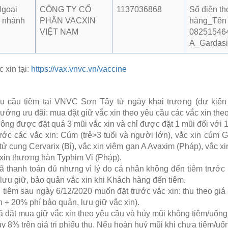
Ngoại
CÔNG TY CỔ
1137036868
Số điện th
i nhánh
PHẦN VACXIN
hàng_Tên V
VIỆT NAM
08251546
A_Gardasi
c xin tại:
https://vax.vnvc.vn/vaccine
 cầu tiêm tại VNVC Sơn Tây từ ngày khai trương (dự kiến 
ưởng ưu đãi: mua đặt giữ vắc xin theo yêu cầu các vắc xin theo
ng được đặt quá 3 mũi vắc xin và chỉ được đặt 1 mũi đối với 1 
ớc các vắc xin: Cúm (trẻ>3 tuổi và người lớn), vắc xin cúm 
 tử cung Cervarix (Bỉ), vắc xin viêm gan A Avaxim (Pháp), vắc 
c xin thương hàn Typhim Vi (Pháp).
 thanh toán đủ nhưng vì lý do cá nhân không đến tiêm trước 
lưu giữ, bảo quản vắc xin khi Khách hàng đến tiêm.
 tiêm sau ngày 6/12/2020 muốn đặt trước vắc xin: thu theo giá
n + 20% phí bảo quản, lưu giữ vắc xin).
đặt mua giữ vắc xin theo yêu cầu và hủy mũi không tiêm/uống
ủy 8% trên giá trị phiếu thu. Nếu hoàn huỷ mũi khi chưa tiêm/u