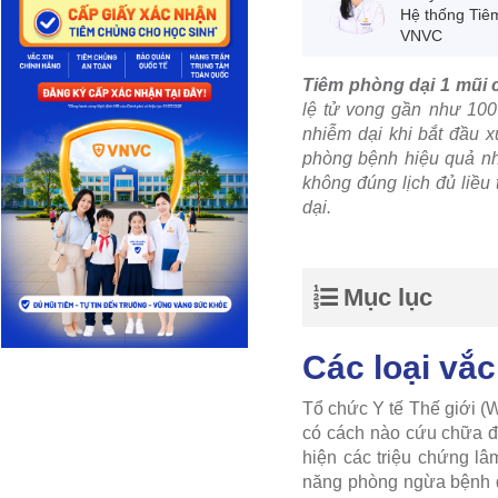
Hệ thống Tiê
VNVC
Tiêm phòng dại 1 mũi
lệ tử vong gần như 100
nhiễm dại khi bắt đầu 
phòng bệnh hiệu quả nhấ
không đúng lịch đủ liề
dại.
Mục lục
Các loại vắc
Tổ chức Y tế Thế giới (W
có cách nào cứu chữa đ
hiện các triệu chứng lâ
năng phòng ngừa bệnh d