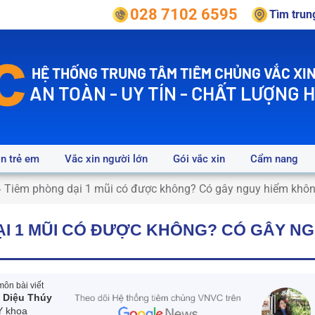
028 7102 6595
Tìm tru
HỆ THỐNG TRUNG TÂM TIÊM CHỦNG VẮC XIN
AN TOÀN - UY TÍN - CHẤT LƯỢNG 
in trẻ em
Vắc xin người lớn
Gói vắc xin
Cẩm nang
»
Tiêm phòng dại 1 mũi có được không? Có gây nguy hiểm khô
ẠI 1 MŨI CÓ ĐƯỢC KHÔNG? CÓ GÂY NG
ôn bài viết
 Diệu Thúy
Y khoa