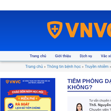
Trang chủ
Giới thiệu
Dịch vụ
Vắc x
Trang chủ
»
Thông tin bệnh học
»
Truyền nhiễm
TIÊM PHÒNG D
KHÔNG?
Tư vấn chuyên m
ThS. Nguyễn
Chuyên viên 