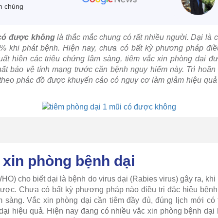
m chủng
 có được không
là thắc mắc chung có rất nhiều người. Dại là 
% khi phát bệnh. Hiện nay, chưa có bất kỳ phương pháp điều
xuất hiện các triệu chứng lâm sàng, tiêm vắc xin phòng dại 
t bảo vệ tính mạng trước căn bệnh nguy hiểm này. Trì hoãn 
u theo phác đồ được khuyến cáo có nguy cơ làm giảm hiệu quả
 xin phòng bệnh dại
HO) cho biết dại là bệnh do virus dại (Rabies virus) gây ra, khi
ược. Chưa có bất kỳ phương pháp nào điều trị đặc hiệu bệnh 
m sàng. Vắc xin phòng dại cần tiêm đầy đủ, đúng lịch mới có 
ại hiệu quả. Hiện nay đang có nhiều vắc xin phòng bệnh dại