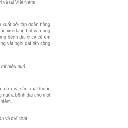
i và tại Việt Nam:
n xuất bởi tập đoàn hàng
vắc xin dạng bột và dung
òng bệnh dại ở cả trẻ em
ng vật nghi dại tấn công
 rất hiệu quả
ên cứu và sản xuất thuộc
ộng ngừa bệnh dại cho mọi
nhiễm.
n và thể chất