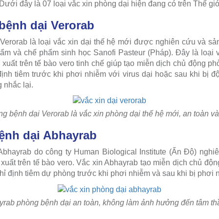
Dưới đây là 07 loại vắc xin phòng dại hiện đang có trên Thế giớ
bệnh dại Verorab
Verorab là loại vắc xin dại thế hệ mới được nghiên cứu và sả
ẩm và chế phẩm sinh học Sanofi Pasteur (Pháp). Đây là loại 
 xuất trên tế bào vero tinh chế giúp tạo miễn dịch chủ động ph
ịnh tiêm trước khi phơi nhiễm với virus dại hoặc sau khi bị độ
 nhắc lại.
g bệnh dại Verorab là vắc xin phòng dại thế hệ mới, an toàn và
ệnh dại Abhayrab
bhayrab do công ty Human Biological Institute (Ấn Độ) nghi
n xuất trên tế bào vero. Vắc xin Abhayrab tạo miễn dịch chủ đ
hỉ định tiêm dự phòng trước khi phơi nhiễm và sau khi bị phơi 
yrab phòng bệnh dại an toàn, không làm ảnh hưởng đến tâm thầ