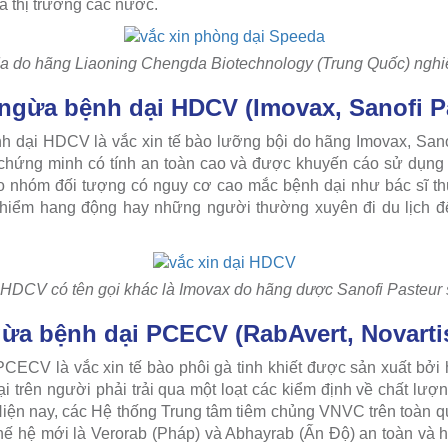
a thị trường các nước.
a do hãng Liaoning Chengda Biotechnology (Trung Quốc) nghi
ngừa bệnh dại HDCV (Imovax, Sanofi P
h dại HDCV là vắc xin tế bào lưỡng bội do hãng Imovax, Sano
 chứng minh có tính an toàn cao và được khuyến cáo sử dụng 
cho nhóm đối tượng có nguy cơ cao mắc bệnh dại như bác sĩ th
 hiểm hang động hay những người thường xuyên đi du lịch đ
 HDCV có tên gọi khác là Imovax do hãng dược Sanofi Pasteur 
ừa bệnh dại PCECV (RabAvert, Novarti
CECV là vắc xin tế bào phôi gà tinh khiết được sản xuất bởi 
trên người phải trải qua một loạt các kiểm định về chất lượng
 Hiện nay, các Hệ thống Trung tâm tiêm chủng VNVC trên toàn 
 thế hệ mới là Verorab (Pháp) và Abhayrab (Ấn Độ) an toàn và 