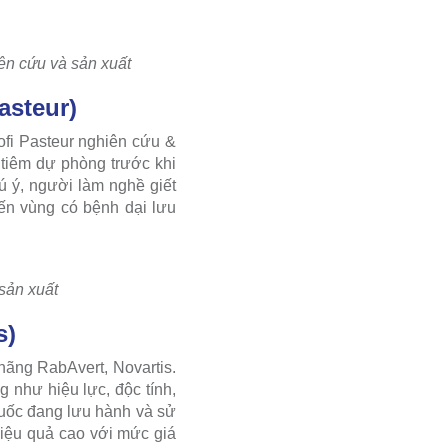
ên cứu và sản xuất
asteur)
fi Pasteur nghiên cứu &
tiêm dự phòng trước khi
ú ý, người làm nghề giết
ến vùng có bệnh dại lưu
sản xuất
s)
hãng RabAvert, Novartis.
 như hiệu lực, độc tính,
quốc đang lưu hành và sử
hiệu quả cao với mức giá