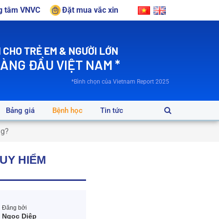
ng tâm VNVC
Đặt mua vắc xin
 CHO TRẺ EM & NGƯỜI LỚN
HÀNG ĐẦU VIỆT NAM *
*Bình chọn của Vietnam Report 2025
Bảng giá
Bệnh học
Tin tức
ng?
UY HIỂM
Đăng bởi
Ngọc Diệp