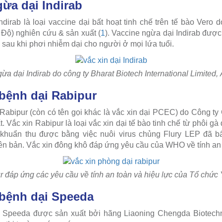
gừa dại Indirab
dirab là loại vaccine dại bất hoạt tinh chế trên tế bào Vero 
n Độ) nghiên cứu & sản xuất (
1
). Vaccine ngừa dại Indirab được
ị sau khi phơi nhiễm dại cho người ở mọi lứa tuổi.
ừa dại Indirab do công ty Bharat Biotech International Limited,
bệnh dại Rabipur
Rabipur (còn có tên gọi khác là vắc xin dại PCEC) do Công ty
ất. Vắc xin Rabipur là loại vắc xin dại tế bào tinh chế từ phôi 
 khuẩn thu được bằng việc nuôi virus chủng Flury LEP đã bấ
n bản. Vắc xin đông khô đáp ứng yêu cầu của WHO về tính an t
r đáp ứng các yêu cầu về tính an toàn và hiệu lực của Tổ chức 
 bệnh dại Speeda
 Speeda được sản xuất bởi hãng Liaoning Chengda Biotechn