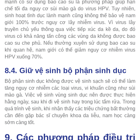
mạnh có sử dụng bao cao su là phương pháp giúp hạn
chế tối đa nguy cơ sùi mào gà do virus HPV. Tuy nhiên,
sinh hoạt tình dục lành mạnh cũng không thể bảo vệ nam
giới 100% trước nguy cơ lây nhiễm virus. Vì virus lây
truyền chủ yếu thông qua việc tiếp xúc da kề da, do đó
virus có khả năng tấn công các vùng da không được bao
cao su che phủ. Nếu thường xuyên sử dụng bao cao su
khi quan hệ, nam giới có thể giảm nguy cơ nhiễm virus
HPV xuống 70%.
8.4. Giữ vệ sinh bộ phận sinh dục
Bộ phận sinh dục không được vệ sinh sạch sẽ có thể làm
tăng nguy cơ nhiễm các loại virus, vi khuẩn cũng như sùi
mào gà. Việc vệ sinh vùng sinh dục nên được thực hiện
hằng ngày, sau khi đi vệ sinh hay trong lúc tắm rửa. Trong
quá trình vệ sinh, khi nhận thấy các triệu chứng bất thường
cần đến gặp bác sĩ chuyên khoa da liễu, nam học càng
sớm càng tốt.
9. Các phương pháp điều trị