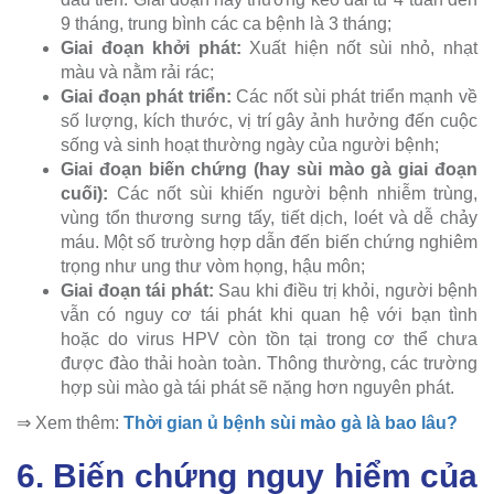
9 tháng, trung bình các ca bệnh là 3 tháng;
Giai đoạn khởi phát:
Xuất hiện nốt sùi nhỏ, nhạt
màu và nằm rải rác;
Giai đoạn phát triển:
Các nốt sùi phát triển mạnh về
số lượng, kích thước, vị trí gây ảnh hưởng đến cuộc
sống và sinh hoạt thường ngày của người bệnh;
Giai đoạn biến chứng (hay sùi mào gà giai đoạn
cuối):
Các nốt sùi khiến người bệnh nhiễm trùng,
vùng tổn thương sưng tấy, tiết dịch, loét và dễ chảy
máu. Một số trường hợp dẫn đến biến chứng nghiêm
trọng như ung thư vòm họng, hậu môn;
Giai đoạn tái phát:
Sau khi điều trị khỏi, người bệnh
vẫn có nguy cơ tái phát khi quan hệ với bạn tình
hoặc do virus HPV còn tồn tại trong cơ thể chưa
được đào thải hoàn toàn. Thông thường, các trường
hợp sùi mào gà tái phát sẽ nặng hơn nguyên phát.
⇒ Xem thêm:
Thời gian ủ bệnh sùi mào gà là bao lâu?
6. Biến chứng nguy hiểm của