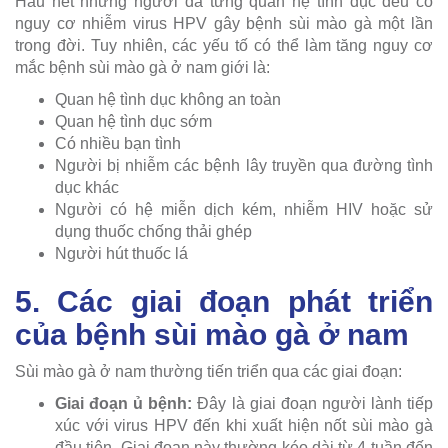
Hầu hết những người đã từng quan hệ tình dục đều có
nguy cơ nhiễm virus HPV gây bệnh sùi mào gà một lần
trong đời. Tuy nhiên, các yếu tố có thể làm tăng nguy cơ
mắc bệnh sùi mào gà ở nam giới là:
Quan hệ tình dục không an toàn
Quan hệ tình dục sớm
Có nhiều bạn tình
Người bị nhiễm các bệnh lây truyền qua đường tình
dục khác
Người có hệ miễn dịch kém, nhiễm HIV hoặc sử
dụng thuốc chống thải ghép
Người hút thuốc lá
5. Các giai đoạn phát triển
của bệnh sùi mào gà ở nam
Sùi mào gà ở nam thường tiến triển qua các giai đoạn:
Giai đoạn ủ bệnh:
Đây là giai đoạn người lành tiếp
xúc với virus HPV đến khi xuất hiện nốt sùi mào gà
đầu tiên. Giai đoạn này thường kéo dài từ 4 tuần đến