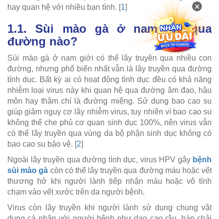
×
hay quan hệ với nhiều bạn tình. [
1
]
1.1. Sùi mào gà ở nam lây qua
đường nào?
Sùi mào gà ở nam giới có thể lây truyền qua nhiều con
đường, nhưng phổ biến nhất vẫn là lây truyền qua đường
tình dục. Bất kỳ ai có hoạt động tình dục đều có khả năng
nhiễm loại virus này khi quan hệ qua đường âm đạo, hậu
môn hay thậm chí là đường miệng. Sử dụng bao cao su
giúp giảm nguy cơ lây nhiễm virus, tuy nhiên vì bao cao su
không thể che phủ cơ quan sinh dục 100%, nên virus vẫn
có thể lây truyền qua vùng da bộ phận sinh dục không có
bao cao su bảo vệ. [
2
]
Ngoài lây truyền qua đường tình dục, virus HPV gây
bệnh
sùi mào gà
còn có thể lây truyền qua đường máu hoặc vết
thương hở khi người lành tiếp nhận máu hoặc vô tình
chạm vào vết xước trên da người bệnh.
Virus còn lây truyền khi người lành sử dụng chung vật
dụng cá nhân với người bệnh như dao cạo râu, bàn chải