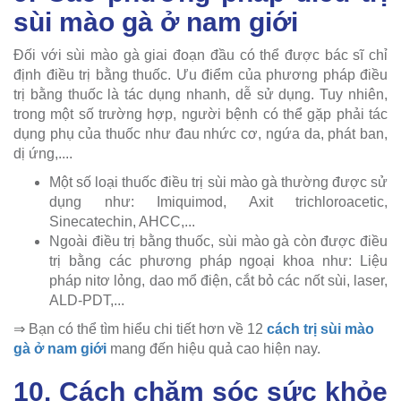
sùi mào gà ở nam giới
Đối với sùi mào gà giai đoạn đầu có thể được bác sĩ chỉ
định điều trị bằng thuốc. Ưu điểm của phương pháp điều
trị bằng thuốc là tác dụng nhanh, dễ sử dụng. Tuy nhiên,
trong một số trường hợp, người bệnh có thể gặp phải tác
dụng phụ của thuốc như đau nhức cơ, ngứa da, phát ban,
dị ứng,....
Một số loại thuốc điều trị sùi mào gà thường được sử
dụng như: Imiquimod, Axit trichloroacetic,
Sinecatechin, AHCC,...
Ngoài điều trị bằng thuốc, sùi mào gà còn được điều
trị bằng các phương pháp ngoại khoa như: Liệu
pháp nitơ lỏng, dao mổ điện, cắt bỏ các nốt sùi, laser,
ALD-PDT,...
⇒ Bạn có thể tìm hiểu chi tiết hơn về 12
cách trị sùi mào
gà ở nam giới
mang đến hiệu quả cao hiện nay.
10. Cách chăm sóc sức khỏe