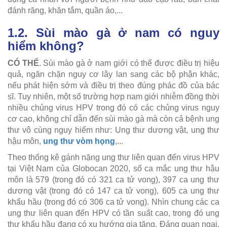
đánh răng, khăn tắm, quần áo,...
1.2. Sùi mào gà ở nam có nguy
hiểm không?
CÓ THỂ
. Sùi mào gà ở nam giới có thể được điều trị hiệu
quả, ngăn chặn nguy cơ lây lan sang các bộ phận khác,
nếu phát hiện sớm và điều trị theo đúng phác đồ của bác
sĩ. Tuy nhiên, một số trường hợp nam giới nhiễm đồng thời
nhiều chủng virus HPV trong đó có các chủng virus nguy
cơ cao, không chỉ dẫn đến sùi mào gà mà còn cả bệnh ung
thư vô cùng nguy hiểm như: Ung thư dương vật, ung thư
hậu môn,
ung thư vòm họng
,...
Theo thống kê gánh nặng ung thư liên quan đến virus HPV
tại Việt Nam của Globocan 2020, số ca mắc ung thư hậu
môn là 579 (trong đó có 321 ca tử vong), 397 ca ung thư
dương vật (trong đó có 147 ca tử vong), 605 ca ung thư
khẩu hầu (trong đó có 306 ca tử vong). Nhìn chung các ca
ung thư liên quan đến HPV có tần suất cao, trong đó ung
thư khẩu hầu đang có xu hướng gia tăng. Đáng quan ngại,