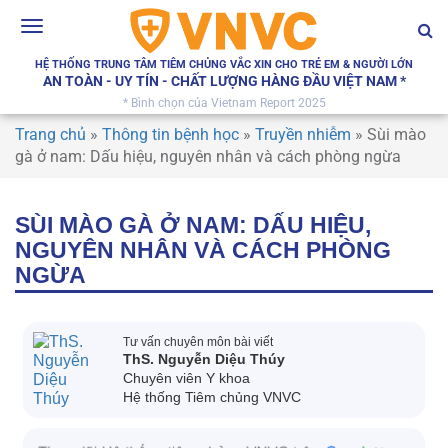
Toggle
navigation
HỆ THỐNG TRUNG TÂM TIÊM CHỦNG VẮC XIN CHO TRẺ EM & NGƯỜI LỚN
AN TOÀN - UY TÍN - CHẤT LƯỢNG HÀNG ĐẦU VIỆT NAM *
* Bình chọn của Vietnam Report 2025
Trang chủ
»
Thông tin bệnh học
»
Truyền nhiễm
»
Sùi mào
gà ở nam: Dấu hiệu, nguyên nhân và cách phòng ngừa
SÙI MÀO GÀ Ở NAM: DẤU HIỆU,
NGUYÊN NHÂN VÀ CÁCH PHÒNG
NGỪA
Tư vấn chuyên môn bài viết
ThS. Nguyễn Diệu Thúy
Chuyên viên Y khoa
Hệ thống Tiêm chủng VNVC