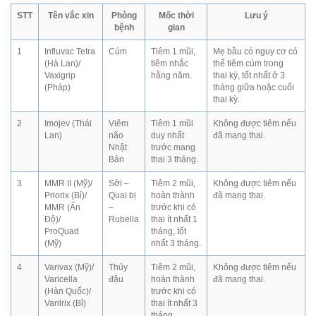
STT
Tên vắc xin
Phòng
Mốc thời
Lưu ý
bệnh
gian
1
Influvac Tetra
Cúm
Tiêm 1 mũi,
Mẹ bầu có nguy cơ có
(Hà Lan)/
tiêm nhắc
thể tiêm cúm trong
Vaxigrip
hằng năm.
thai kỳ, tốt nhất ở 3
(Pháp)
tháng giữa hoặc cuối
thai kỳ.
2
Imojev (Thái
Viêm
Tiêm 1 mũi
Không được tiêm nếu
Lan)
não
duy nhất
đã mang thai.
Nhật
trước mang
Bản
thai 3 tháng.
3
MMR II (Mỹ)/
Sởi –
Tiêm 2 mũi,
Không được tiêm nếu
Priorix (Bỉ)/
Quai bị
hoàn thành
đã mang thai.
MMR (Ấn
–
trước khi có
Độ)/
Rubella
thai ít nhất 1
ProQuad
tháng, tốt
(Mỹ)
nhất 3 tháng.
4
Varivax (Mỹ)/
Thủy
Tiêm 2 mũi,
Không được tiêm nếu
Varicella
đậu
hoàn thành
đã mang thai.
(Hàn Quốc)/
trước khi có
Varilrix (Bỉ)
thai ít nhất 3
tháng.