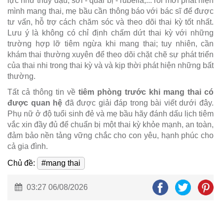
lực như thủy đậu, sởi - quai bị - rubella,... rồi mới phát hiện
mình mang thai, mẹ bầu cần thông báo với bác sĩ để được
tư vấn, hỗ trợ cách chăm sóc và theo dõi thai kỳ tốt nhất.
Lưu ý là không có chỉ định chấm dứt thai kỳ với những
trường hợp lỡ tiêm ngừa khi mang thai; tuy nhiên, cần
khám thai thường xuyên để theo dõi chặt chẽ sự phát triển
của thai nhi trong thai kỳ và và kịp thời phát hiện những bất
thường.
Tất cả thông tin về
tiêm phòng trước khi mang thai có
được quan hệ
đã được giải đáp trong bài viết dưới đây.
Phụ nữ ở độ tuổi sinh đẻ và mẹ bầu hãy đánh dấu lịch tiêm
vắc xin đầy đủ để chuẩn bị một thai kỳ khỏe mạnh, an toàn,
đảm bảo nền tảng vững chắc cho con yêu, hạnh phúc cho
cả gia đình.
Chủ đề:
#mang thai
03:27 06/08/2026