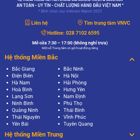
AN TOÀN - UY TÍN - CHẤT LƯỢNG HÀNG ĐẦU VIỆT NAM *
* Bình chọn của Vietnam Report 2025
Liên hệ
Tìm trung tâm VNVC
Hotline:
028 7102 6595
Mở cửa 7:30 – 17:00 (không nghỉ trưa)
Một số Trung tâm có giờ hoạt động riêng
Hệ thống Miền Bắc
Bắc Giang
Bắc Ninh
Điện Biên
Hà Nội
Hà Nam
Hải Phòng
Hoà Bình
Hưng Yên
Lạng Sơn
Nam Định
Ninh Bình
Phú Thọ
Quảng Ninh
Thái Bình
Thái Nguyên
Vĩnh Phúc
Yên Bái
Tuyên Quang
Hệ thống Miền Trung