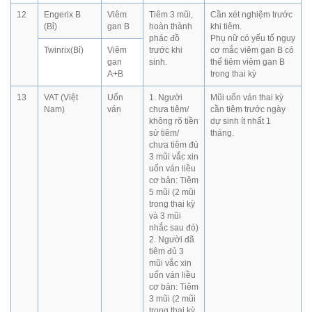
12
Engerix B
Viêm
Tiêm 3 mũi,
Cần xét nghiệm trước
(Bỉ)
gan B
hoàn thành
khi tiêm.
phác đồ
Phụ nữ có yếu tố nguy
Twinrix(Bỉ)
Viêm
trước khi
cơ mắc viêm gan B có
gan
sinh.
thể tiêm viêm gan B
A+B
trong thai kỳ
13
VAT (Việt
Uốn
1. Người
Mũi uốn ván thai kỳ
Nam)
ván
chưa tiêm/
cần tiêm trước ngày
không rõ tiền
dự sinh ít nhất 1
sử tiêm/
tháng.
chưa tiêm đủ
3 mũi vắc xin
uốn ván liều
cơ bản: Tiêm
5 mũi (2 mũi
trong thai kỳ
và 3 mũi
nhắc sau đó)
2. Người đã
tiêm đủ 3
mũi vắc xin
uốn ván liều
cơ bản: Tiêm
3 mũi (2 mũi
trong thai kỳ