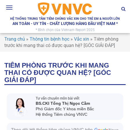
Toggle
navigation
HỆ THỐNG TRUNG TÂM TIÊM CHỦNG VẮC XIN CHO TRẺ EM & NGƯỜI LỚN
AN TOÀN - UY TÍN - CHẤT LƯỢNG HÀNG ĐẦU VIỆT NAM *
* Bình chọn của Vietnam Report 2025
Trang chủ
»
Thông tin bệnh học
»
Vắc xin
»
Tiêm phòng
trước khi mang thai có được quan hệ? [GÓC GIẢI ĐÁP]
TIÊM PHÒNG TRƯỚC KHI MANG
THAI CÓ ĐƯỢC QUAN HỆ? [GÓC
GIẢI ĐÁP]
Tư vấn chuyên môn bài viết
BS.CKI Tống Thị Ngọc Cầm
Phó Giám đốc Y khoa miền Bắc
Hệ thống Tiêm chủng VNVC