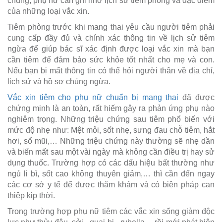
chủng, phụ nữ cần ghi nhớ lịch sử tiêm phòng và đặc điểm
của những loại vắc xin.
Tiêm phòng trước khi mang thai yêu cầu người tiêm phải
cung cấp đầy đủ và chính xác thông tin về lịch sử tiêm
ngừa để giúp bác sĩ xác định được loại vắc xin mà bạn
cần tiêm để đảm bảo sức khỏe tốt nhất cho mẹ và con.
Nếu bạn bị mất thông tin có thể hỏi người thân về địa chỉ,
lịch sử và hồ sơ chủng ngừa.
Vắc xin tiêm cho phụ nữ chuẩn bị mang thai
đã được
chứng minh là an toàn, rất hiếm gây ra phản ứng phụ nào
nghiêm trọng. Những triệu chứng sau tiêm phổ biến với
mức độ nhẹ như: Mệt mỏi, sốt nhẹ, sưng đau chỗ tiêm, hắt
hơi, sổ mũi,… Những triệu chứng này thường sẽ nhẹ dần
và biến mất sau một vài ngày mà không cần điều trị hay sử
dụng thuốc. Trường hợp có các dấu hiệu bất thường như
ngủ li bì, sốt cao không thuyên giảm,… thì cần đến ngay
các cơ sở y tế để được thăm khám và có biện pháp can
thiệp kịp thời.
Trong trường hợp phụ nữ tiêm các vắc xin sống giảm độc