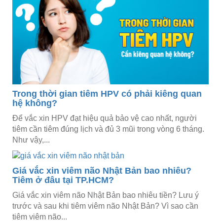
Trong thời gian tiêm HPV có phải kiêng quan
hệ không?
Để vắc xin HPV đạt hiệu quả bảo vệ cao nhất, người
tiêm cần tiêm đúng lịch và đủ 3 mũi trong vòng 6 tháng.
Như vậy,...
Giá vắc xin viêm não Nhật Bản bao nhiêu?
Tiêm ở đâu tại TP.HCM?
Giá vắc xin viêm não Nhật Bản bao nhiêu tiền? Lưu ý
trước và sau khi tiêm viêm não Nhật Bản? Vì sao cần
tiêm viêm não...