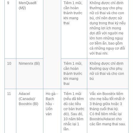
9
MenQuadfi
Tiêm 1 mũi,
Không được chỉ định
(Mỹ)
cần hoàn
thường quy cho phụ
thành trước
nữ có thai và cho con
khi mang
bú, chỉ nên được sử
thai
dụng trong thai kỳ nếu
những lợi ích mong
đợi đối với người mẹ
lớn hơn những nguy
cơ tiềm ẩn, bao gồm
cả những nguy cơ đối
với thai nhi.
10
Nimenrix (Bỉ)
Tiêm 1 mũi,
Không được chỉ định
cần hoàn
thường quy cho phụ
thành trước
nữ có thai và cho con
khi mang
bú
thai
11
Adacel
Ho gà -
Tiêm 1 mũi
Vắc xin Boostrix tiêm
(Canada)/
Bạch
(nếu đã tiêm
cho mẹ bầu tốt nhất ở
Boostrix (Bỉ)
hầu -
đủ các liều
3 tháng giữa hoặc 3
Uốn
cơ bản trước
tháng cuối thai kỳ.
ván
đó). Sau đó,
Có thể tiêm nhắc lại
10 năm tiêm
Boostrix/Adacel cho
nhắc lại 1
các lần mang thai sau.
lần.