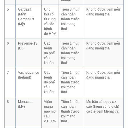
5
Gardasil
Ung
Tiêm 3 mũi,
Không được tiêm nếu
(Mỹ)/
thư cổ
cần hoàn
đang mang thai.
Gardasil 9
tử cung
thành trước
(Mỹ)
và các
khi mang
bệnh
thai.
do HPV
6
Prevenar-13
Các
Tiêm 1 mũi,
Không được tiêm nếu
(Bỉ)
bệnh
cần hoàn
đang mang thai.
do phế
thành trước
cầu
khi mang
khuẩn
thai.
7
Vaxneuvance
Các
Tiêm 1 mũi,
Không được tiêm nếu
(Ireland)
bệnh
cần hoàn
đang mang thai.
do phế
thành trước
cầu
khi mang
khuẩn
thai.
8
Menactra
Viêm
Tiêm 1 mũi,
Mẹ bầu có nguy cơ
(Mỹ)
màng
cần hoàn
cao (trong vùng dịch)
não mô
thành trước
có thể tiêm Menactra.
cầu
khi mang
A,C,Y,W
thai.