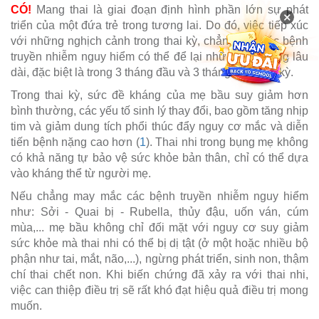
CÓ!
Mang thai là giai đoạn định hình phần lớn sự phát
×
triển của một đứa trẻ trong tương lai. Do đó, việc tiếp xúc
với những nghịch cảnh trong thai kỳ, chẳng hạn các bệnh
truyền nhiễm nguy hiểm có thể để lại những di chứng lâu
dài, đặc biệt là trong 3 tháng đầu và 3 tháng cuối thai kỳ.
Trong thai kỳ, sức đề kháng của mẹ bầu suy giảm hơn
bình thường, các yếu tố sinh lý thay đổi, bao gồm tăng nhịp
tim và giảm dung tích phổi thúc đẩy nguy cơ mắc và diễn
tiến bệnh nặng cao hơn (
1
). Thai nhi trong bụng mẹ không
có khả năng tự bảo vệ sức khỏe bản thân, chỉ có thể dựa
vào kháng thể từ người mẹ.
Nếu chẳng may mắc các bệnh truyền nhiễm nguy hiểm
như: Sởi - Quai bị - Rubella, thủy đậu, uốn ván, cúm
mùa,... mẹ bầu không chỉ đối mặt với nguy cơ suy giảm
sức khỏe mà thai nhi có thể bị dị tật (ở một hoặc nhiều bộ
phận như tai, mắt, não,...), ngừng phát triển, sinh non, thậm
chí thai chết non. Khi biến chứng đã xảy ra với thai nhi,
việc can thiệp điều trị sẽ rất khó đạt hiệu quả điều trị mong
muốn.