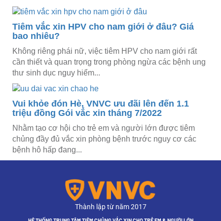
Tiêm vắc xin HPV cho nam giới ở đâu? Giá
bao nhiêu?
Không riêng phái nữ, việc tiêm HPV cho nam giới rất
cần thiết và quan trọng trong phòng ngừa các bệnh ung
thư sinh dục nguy hiểm...
Vui khỏe đón Hè, VNVC ưu đãi lên đến 1.1
triệu đồng Gói vắc xin tháng 7/2022
Nhằm tạo cơ hội cho trẻ em và người lớn được tiêm
chủng đầy đủ vắc xin phòng bệnh trước nguy cơ các
bệnh hô hấp đang...
Thành lập từ năm 2017
HỆ THỐNG TRUNG TÂM TIÊM CHỦNG VẮC XIN CHO TRẺ EM & NGƯỜI LỚN