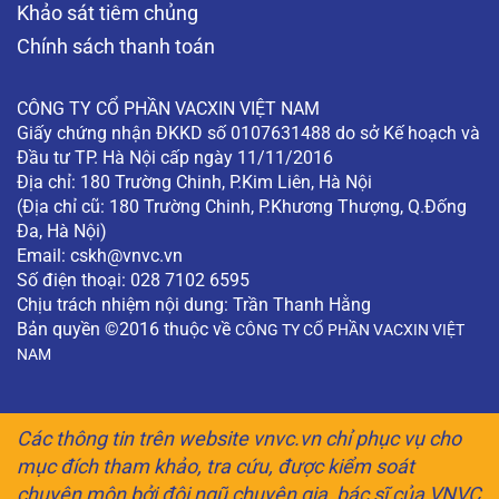
Khảo sát tiêm chủng
Chính sách thanh toán
CÔNG TY CỔ PHẦN VACXIN VIỆT NAM
Giấy chứng nhận ĐKKD số 0107631488 do sở Kế hoạch và
Đầu tư TP. Hà Nội cấp ngày 11/11/2016
Địa chỉ: 180 Trường Chinh, P.Kim Liên, Hà Nội
(Địa chỉ cũ: 180 Trường Chinh, P.Khương Thượng, Q.Đống
Đa, Hà Nội)
Email:
cskh@vnvc.vn
Số điện thoại: 028 7102 6595
Chịu trách nhiệm nội dung: Trần Thanh Hằng
Bản quyền ©2016 thuộc về
CÔNG TY CỔ PHẦN VACXIN VIỆT
NAM
Các thông tin trên website vnvc.vn chỉ phục vụ cho
mục đích tham khảo, tra cứu, được kiểm soát
chuyên môn bởi đội ngũ chuyên gia, bác sĩ của VNVC