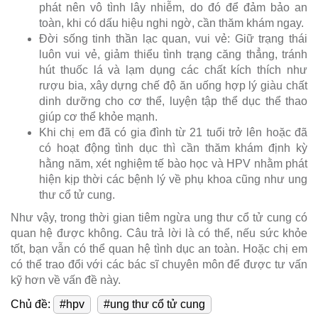
phát nên vô tình lây nhiễm, do đó để đảm bảo an
toàn, khi có dấu hiệu nghi ngờ, cần thăm khám ngay.
Đời sống tinh thần lạc quan, vui vẻ: Giữ trạng thái
luôn vui vẻ, giảm thiểu tình trạng căng thẳng, tránh
hút thuốc lá và lạm dụng các chất kích thích như
rượu bia, xây dựng chế độ ăn uống hợp lý giàu chất
dinh dưỡng cho cơ thể, luyện tập thể dục thể thao
giúp cơ thể khỏe mạnh.
Khi chị em đã có gia đình từ 21 tuổi trở lên hoặc đã
có hoạt động tình dục thì cần thăm khám định kỳ
hằng năm, xét nghiệm tế bào học và HPV nhằm phát
hiện kịp thời các bệnh lý về phụ khoa cũng như ung
thư cổ tử cung.
Như vậy, trong thời gian tiêm ngừa ung thư cổ tử cung có
quan hệ được không. Câu trả lời là có thể, nếu sức khỏe
tốt, bạn vẫn có thể quan hệ tình dục an toàn. Hoặc chị em
có thể trao đổi với các bác sĩ chuyên môn để được tư vấn
kỹ hơn về vấn đề này.
Chủ đề:
#hpv
#ung thư cổ tử cung