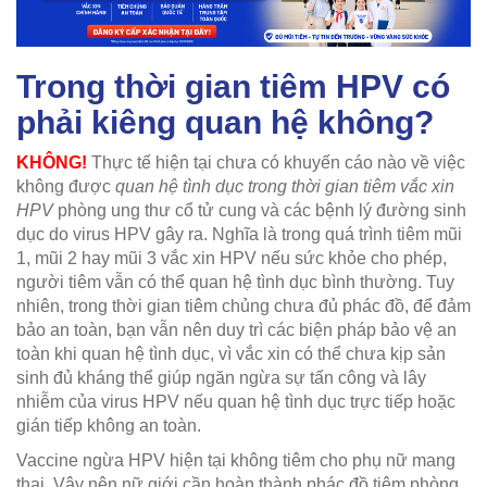
Trong thời gian tiêm HPV có
phải kiêng quan hệ không?
KHÔNG!
Thực tế hiện tại chưa có khuyến cáo nào về việc
không được
quan hệ tình dục trong thời gian tiêm vắc xin
HPV
phòng ung thư cổ tử cung và các bệnh lý đường sinh
dục do virus HPV gây ra. Nghĩa là trong quá trình tiêm mũi
1, mũi 2 hay mũi 3 vắc xin HPV nếu sức khỏe cho phép,
người tiêm vẫn có thể quan hệ tình dục bình thường. Tuy
nhiên, trong thời gian tiêm chủng chưa đủ phác đồ, để đảm
bảo an toàn, bạn vẫn nên duy trì các biện pháp bảo vệ an
toàn khi quan hệ tình dục, vì vắc xin có thể chưa kịp sản
sinh đủ kháng thể giúp ngăn ngừa sự tấn công và lây
nhiễm của virus HPV nếu quan hệ tình dục trực tiếp hoặc
gián tiếp không an toàn.
Vaccine ngừa HPV hiện tại không tiêm cho phụ nữ mang
thai. Vậy nên nữ giới cần hoàn thành phác đồ tiêm phòng