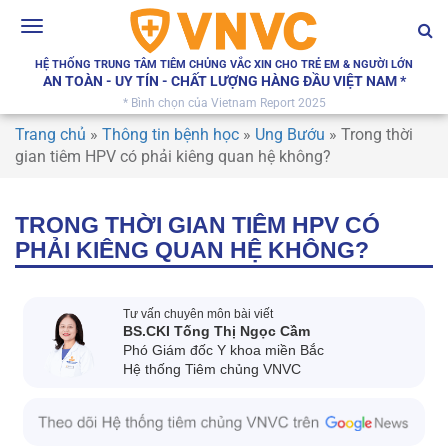
Toggle
navigation
HỆ THỐNG TRUNG TÂM TIÊM CHỦNG VẮC XIN CHO TRẺ EM & NGƯỜI LỚN
AN TOÀN - UY TÍN - CHẤT LƯỢNG HÀNG ĐẦU VIỆT NAM *
* Bình chọn của Vietnam Report 2025
Trang chủ
»
Thông tin bệnh học
»
Ung Bướu
»
Trong thời
gian tiêm HPV có phải kiêng quan hệ không?
TRONG THỜI GIAN TIÊM HPV CÓ
PHẢI KIÊNG QUAN HỆ KHÔNG?
Tư vấn chuyên môn bài viết
BS.CKI Tống Thị Ngọc Cầm
Phó Giám đốc Y khoa miền Bắc
Hệ thống Tiêm chủng VNVC