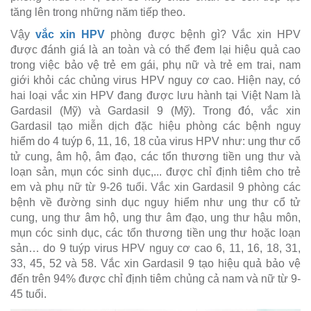
tăng lên trong những năm tiếp theo.
Vậy
vắc xin HPV
phòng được bệnh gì? Vắc xin HPV
được đánh giá là an toàn và có thể đem lại hiệu quả cao
trong việc bảo vệ trẻ em gái, phụ nữ và trẻ em trai, nam
giới khỏi các chủng virus HPV nguy cơ cao. Hiện nay, có
hai loại vắc xin HPV đang được lưu hành tại Việt Nam là
Gardasil (Mỹ) và Gardasil 9 (Mỹ). Trong đó, vắc xin
Gardasil tạo miễn dịch đặc hiệu phòng các bệnh nguy
hiểm do 4 tuýp 6, 11, 16, 18 của virus HPV như: ung thư cổ
tử cung, âm hộ, âm đạo, các tổn thương tiền ung thư và
loạn sản, mụn cóc sinh dục,... được chỉ định tiêm cho trẻ
em và phụ nữ từ 9-26 tuổi. Vắc xin Gardasil 9 phòng các
bệnh về đường sinh dục nguy hiểm như ung thư cổ tử
cung, ung thư âm hộ, ung thư âm đạo, ung thư hậu môn,
mụn cóc sinh dục, các tổn thương tiền ung thư hoặc loạn
sản… do 9 tuýp virus HPV nguy cơ cao 6, 11, 16, 18, 31,
33, 45, 52 và 58. Vắc xin Gardasil 9 tạo hiệu quả bảo vệ
đến trên 94% được chỉ định tiêm chủng cả nam và nữ từ 9-
45 tuổi.