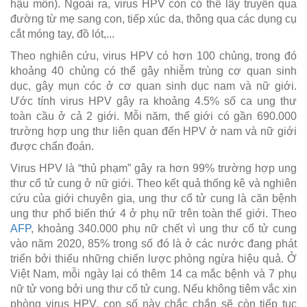
hậu môn). Ngoài ra, virus HPV còn có thể lây truyền qua
đường từ mẹ sang con, tiếp xúc da, thông qua các dụng cụ
cắt móng tay, đồ lót,...
Theo nghiên cứu, virus HPV có hơn 100 chủng, trong đó
khoảng 40 chủng có thể gây nhiễm trùng cơ quan sinh
dục, gây mụn cóc ở cơ quan sinh dục nam và nữ giới.
Ước tính virus HPV gây ra khoảng 4.5% số ca ung thư
toàn cầu ở cả 2 giới. Mỗi năm, thế giới có gần 690.000
trường hợp ung thư liên quan đến HPV ở nam và nữ giới
được chẩn đoán.
Virus HPV là “thủ phạm” gây ra hơn 99% trường hợp ung
thư cổ tử cung ở nữ giới. Theo kết quả thống kê và nghiên
cứu của giới chuyên gia, ung thư cổ tử cung là căn bệnh
ung thư phổ biến thứ 4 ở phụ nữ trên toàn thế giới. Theo
AFP
, khoảng 340.000 phụ nữ chết vì ung thư cổ tử cung
vào năm 2020, 85% trong số đó là ở các nước đang phát
triển bởi thiếu những chiến lược phòng ngừa hiệu quả. Ở
Việt Nam, mỗi ngày lại có thêm 14 ca mắc bệnh và 7 phụ
nữ tử vong bởi ung thư cổ tử cung. Nếu không tiêm vắc xin
phòng virus HPV, con số này chắc chắn sẽ còn tiếp tục