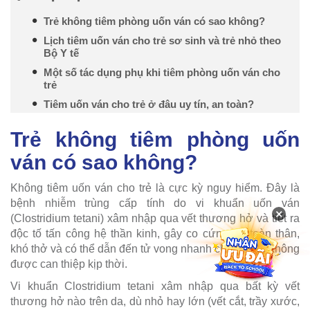
Trẻ không tiêm phòng uốn ván có sao không?
Lịch tiêm uốn ván cho trẻ sơ sinh và trẻ nhỏ theo
Bộ Y tế
Một số tác dụng phụ khi tiêm phòng uốn ván cho
trẻ
Tiêm uốn ván cho trẻ ở đâu uy tín, an toàn?
Trẻ không tiêm phòng uốn
ván có sao không?
Không tiêm uốn ván cho trẻ là cực kỳ nguy hiểm. Đây là
bệnh nhiễm trùng cấp tính do vi khuẩn uốn ván
×
(Clostridium tetani) xâm nhập qua vết thương hở và tiết ra
độc tố tấn công hệ thần kinh, gây co cứng cơ toàn thân,
khó thở và có thể dẫn đến tử vong nhanh chóng nếu không
được can thiệp kịp thời.
Vi khuẩn Clostridium tetani xâm nhập qua bất kỳ vết
thương hở nào trên da, dù nhỏ hay lớn (vết cắt, trầy xước,