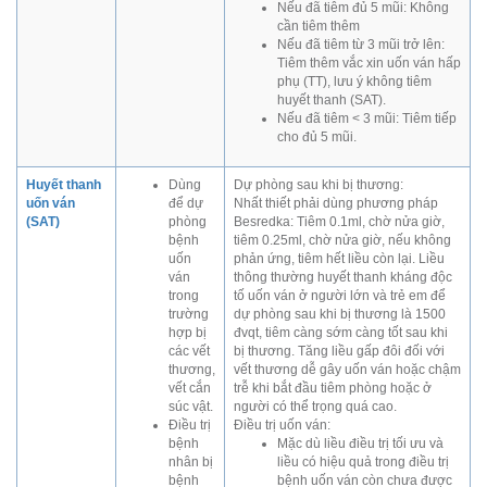
Nếu đã tiêm đủ 5 mũi: Không
cần tiêm thêm
Nếu đã tiêm từ 3 mũi trở lên:
Tiêm thêm vắc xin uốn ván hấp
phụ (TT), lưu ý không tiêm
huyết thanh (SAT).
Nếu đã tiêm < 3 mũi: Tiêm tiếp
cho đủ 5 mũi.
Huyết thanh
Dùng
Dự phòng sau khi bị thương:
uốn ván
để dự
Nhất thiết phải dùng phương pháp
(SAT)
phòng
Besredka: Tiêm 0.1ml, chờ nửa giờ,
bệnh
tiêm 0.25ml, chờ nửa giờ, nếu không
uốn
phản ứng, tiêm hết liều còn lại. Liều
ván
thông thường huyết thanh kháng độc
trong
tố uốn ván ở người lớn và trẻ em để
trường
dự phòng sau khi bị thương là 1500
hợp bị
đvqt, tiêm càng sớm càng tốt sau khi
các vết
bị thương. Tăng liều gấp đôi đối với
thương,
vết thương dễ gây uốn ván hoặc chậm
vết cắn
trễ khi bắt đầu tiêm phòng hoặc ở
súc vật.
người có thể trọng quá cao.
Điều trị
Điều trị uốn ván:
bệnh
Mặc dù liều điều trị tối ưu và
nhân bị
liều có hiệu quả trong điều trị
bệnh
bệnh uốn ván còn chưa được