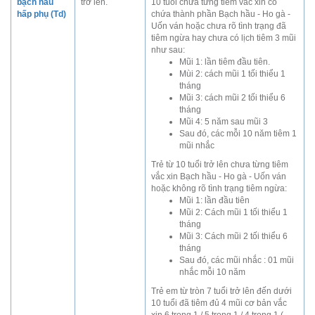
bạch hầu
trở lên.
10 tuổi chưa từng tiêm vắc xin có
hấp phụ (Td)
chứa thành phần Bạch hầu - Ho gà -
Uốn ván hoặc chưa rõ tình trạng đã
tiêm ngừa hay chưa có lịch tiêm 3 mũi
như sau:
Mũi 1: lần tiêm đầu tiên.
Mùi 2: cách mũi 1 tối thiểu 1
tháng
Mũi 3: cách mũi 2 tối thiểu 6
tháng
Mũi 4: 5 năm sau mũi 3
Sau đó, các mỗi 10 năm tiêm 1
mũi nhắc
Trẻ từ 10 tuổi trở lên chưa từng tiêm
vắc xin Bạch hầu - Ho gà - Uốn ván
hoặc không rõ tình trạng tiêm ngừa:
Mũi 1: lần đầu tiên
Mũi 2: Cách mũi 1 tối thiểu 1
tháng
Mũi 3: Cách mũi 2 tối thiểu 6
tháng
Sau đó, các mũi nhắc : 01 mũi
nhắc mỗi 10 năm
Trẻ em từ tròn 7 tuổi trở lên đến dưới
10 tuổi đã tiêm đủ 4 mũi cơ bản vắc