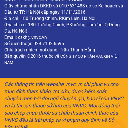
Giấy chứng nhận ĐKKD số 0107631488 do sở Kế hoạch và
Đầu tư TP. Hà Nội cấp ngày 11/11/2016
Địa chỉ: 180 Trường Chinh, P.Kim Liên, Hà Nội
(Địa chỉ cũ: 180 Trường Chinh, P.Khương Thượng, Q.Đống
Đa, Hà Nội)
Email:
cskh@vnvc.vn
Số điện thoại: 028 7102 6595
Chịu trách nhiệm nội dung: Trần Thanh Hằng
Bản quyền ©2016 thuộc về
CÔNG TY CỔ PHẦN VACXIN VIỆT
NAM
Các thông tin trên website vnvc.vn chỉ phục vụ cho
mục đích tham khảo, tra cứu, được kiểm soát
chuyên môn bởi đội ngũ chuyên gia, bác sĩ của VNVC
và là tài sản thuộc sở hữu của VNVC. Mọi động thái
sao chép chưa được sự chấp thuận chính thức của
VNVC đều là trái phép và vi phạm quy định về Sở
hữu trí tuệ.