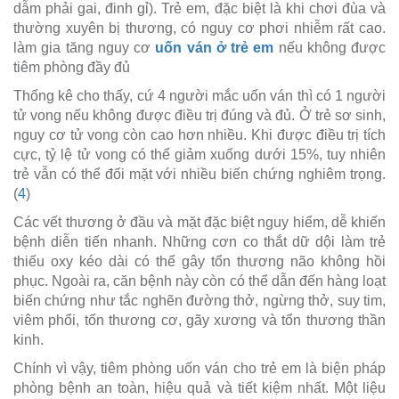
dẫm phải gai, đinh gỉ). Trẻ em, đặc biệt là khi chơi đùa và
thường xuyên bị thương, có nguy cơ phơi nhiễm rất cao.
làm gia tăng nguy cơ
uốn ván ở trẻ em
nếu không được
tiêm phòng đầy đủ
Thống kê cho thấy, cứ 4 người mắc uốn ván thì có 1 người
tử vong nếu không được điều trị đúng và đủ. Ở trẻ sơ sinh,
nguy cơ tử vong còn cao hơn nhiều. Khi được điều trị tích
cực, tỷ lệ tử vong có thể giảm xuống dưới 15%, tuy nhiên
trẻ vẫn có thể đối mặt với nhiều biến chứng nghiêm trọng.
(
4
)
Các vết thương ở đầu và mặt đặc biệt nguy hiểm, dễ khiến
bệnh diễn tiến nhanh. Những cơn co thắt dữ dội làm trẻ
thiếu oxy kéo dài có thể gây tổn thương não không hồi
phục. Ngoài ra, căn bệnh này còn có thể dẫn đến hàng loạt
biến chứng như tắc nghẽn đường thở, ngừng thở, suy tim,
viêm phổi, tổn thương cơ, gãy xương và tổn thương thần
kinh.
Chính vì vậy, tiêm phòng uốn ván cho trẻ em là biện pháp
phòng bệnh an toàn, hiệu quả và tiết kiệm nhất. Một liệu