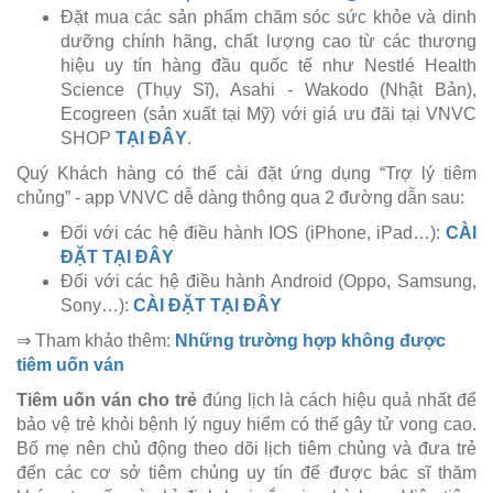
Đặt mua các sản phẩm chăm sóc sức khỏe và dinh
dưỡng chính hãng, chất lượng cao từ các thương
hiệu uy tín hàng đầu quốc tế như Nestlé Health
Science (Thụy Sĩ), Asahi - Wakodo (Nhật Bản),
Ecogreen (sản xuất tại Mỹ) với giá ưu đãi tại VNVC
SHOP
TẠI ĐÂY
.
Quý Khách hàng có thể cài đặt ứng dụng “Trợ lý tiêm
chủng” - app VNVC dễ dàng thông qua 2 đường dẫn sau:
Đối với các hệ điều hành IOS (iPhone, iPad…):
CÀI
ĐẶT TẠI ĐÂY
Đối với các hệ điều hành Android (Oppo, Samsung,
Sony…):
CÀI ĐẶT TẠI ĐÂY
⇒ Tham khảo thêm:
Những trường hợp không được
tiêm uốn ván
Tiêm uốn ván cho trẻ
đúng lịch là cách hiệu quả nhất để
bảo vệ trẻ khỏi bệnh lý nguy hiểm có thể gây tử vong cao.
Bố mẹ nên chủ động theo dõi lịch tiêm chủng và đưa trẻ
đến các cơ sở tiêm chủng uy tín để được bác sĩ thăm