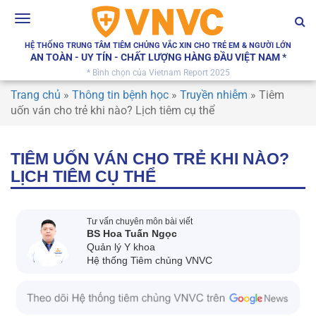
Toggle
navigation
HỆ THỐNG TRUNG TÂM TIÊM CHỦNG VẮC XIN CHO TRẺ EM & NGƯỜI LỚN
AN TOÀN - UY TÍN - CHẤT LƯỢNG HÀNG ĐẦU VIỆT NAM *
* Bình chọn của Vietnam Report 2025
Trang chủ
»
Thông tin bệnh học
»
Truyền nhiễm
»
Tiêm
uốn ván cho trẻ khi nào? Lịch tiêm cụ thể
TIÊM UỐN VÁN CHO TRẺ KHI NÀO?
LỊCH TIÊM CỤ THỂ
Tư vấn chuyên môn bài viết
BS Hoa Tuấn Ngọc
Quản lý Y khoa
Hệ thống Tiêm chủng VNVC