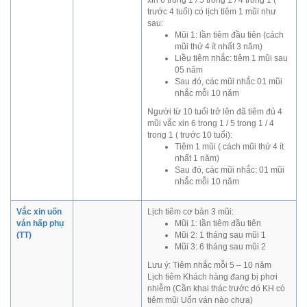
xin 6 trong 1 / 5 trong 1 / 4 trong 1 (
trước 4 tuổi) có lịch tiêm 1 mũi như
sau:
Mũi 1: lần tiêm đầu tiên (cách
mũi thứ 4 ít nhất 3 năm)
Liều tiêm nhắc: tiêm 1 mũi sau
05 năm
Sau đó, các mũi nhắc 01 mũi
nhắc mỗi 10 năm
Người từ 10 tuổi trở lên đã tiêm đủ 4
mũi vắc xin 6 trong 1 / 5 trong 1 / 4
trong 1 ( trước 10 tuổi):
Tiêm 1 mũi ( cách mũi thứ 4 ít
nhất 1 năm)
Sau đó, các mũi nhắc: 01 mũi
nhắc mỗi 10 năm
Vắc xin uốn
Lịch tiêm cơ bản 3 mũi:
ván hấp phụ
Mũi 1: lần tiêm đầu tiên
(TT)
Mũi 2: 1 tháng sau mũi 1
Mũi 3: 6 tháng sau mũi 2
Lưu ý: Tiêm nhắc mỗi 5 – 10 năm
Lịch tiêm Khách hàng đang bị phơi
nhiễm (Cần khai thác trước đó KH có
tiêm mũi Uốn ván nào chưa)