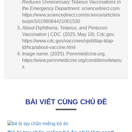
Reduces Unnecessary Tetanus Vaccinations in
the Emergency Department
. sciencedirect.com.
https://www.sciencedirect.com/science/article/a
bs/pii/S0196064421001530
About Diphtheria, Tetanus, and Pertussis
Vaccination | CDC
. (2025, May 19). Cdc.gov.
https://www.cdc.gov/vaccines/vpd/dtap-tdap-
td/hcp/about-vaccine.html
Image name
. (2025). Pennmedicine.org.
https://www.pennmedicine.org/conditions/tetanu
s
BÀI VIẾT CÙNG CHỦ ĐỀ