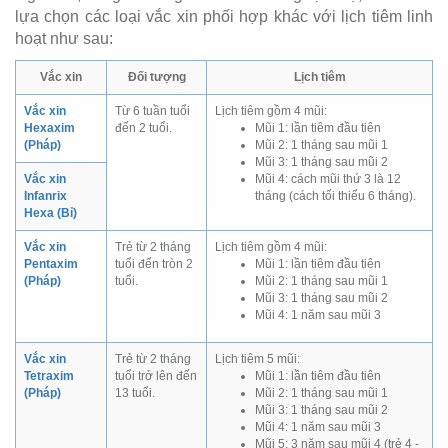
lựa chọn các loại vắc xin phối hợp khác với lịch tiêm linh
hoạt như sau:
Vắc xin
Đối tượng
Lịch tiêm
Vắc xin
Từ 6 tuần tuổi
Lịch tiêm gồm 4 mũi:
Hexaxim
đến 2 tuổi.
Mũi 1: lần tiêm đầu tiên
(Pháp)
Mũi 2: 1 tháng sau mũi 1
Mũi 3: 1 tháng sau mũi 2
Vắc xin
Mũi 4: cách mũi thứ 3 là 12
Infanrix
tháng (cách tối thiểu 6 tháng).
Hexa (Bỉ)
Vắc xin
Trẻ từ 2 tháng
Lịch tiêm gồm 4 mũi:
Pentaxim
tuổi đến tròn 2
Mũi 1: lần tiêm đầu tiên
(Pháp)
tuổi.
Mũi 2: 1 tháng sau mũi 1
Mũi 3: 1 tháng sau mũi 2
Mũi 4: 1 năm sau mũi 3
Vắc xin
Trẻ từ 2 tháng
Lịch tiêm 5 mũi:
Tetraxim
tuổi trở lên đến
Mũi 1: lần tiêm đầu tiên
(Pháp)
13 tuổi.
Mũi 2: 1 tháng sau mũi 1
Mũi 3: 1 tháng sau mũi 2
Mũi 4: 1 năm sau mũi 3
Mũi 5: 3 năm sau mũi 4 (trẻ 4 -