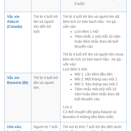
6 tuổi)
Vắc xin
Trẻ từ 4 tuổi trở
Trẻ từ 4 tuổi trở lên và người lớn đã
Adacel
lên và người
tiêm lịch cơ bản bạch hầu - ho gà -
(Canada)
lớn đến 64
uốn ván:
tuổi.
Lịch tiêm 1 mũi
Tiêm nhắc 1 mũi mỗi 10 năm
hoặc tiêm nhắc theo độ tuổi
khuyến cáo
Trẻ từ 4 tuổi trở lên và người lớn chưa
tiêm đủ lịch cơ bản bạch hầu - ho gà -
uốn ván:
Lịch tiêm 3 mũi:
Mũi 1: Lần tiêm đầu tiên
Vắc xin
Trẻ từ 4 tuổi trở
Mũi 2: Một tháng sau mũi 1
Boostrix (Bỉ)
lên và người
Mũi 3: Sáu tháng sau mũi 2
lớn.
Tiêm nhắc một mũi mỗi 10
năm hoặc tiêm nhắc theo độ
tuổi khuyến cáo.
Lưu ý:
Có thể chuyển đổi giữa Adacel và
Boostrix ở những liều tiêm nhắc.
Uốn ván,
Người từ 7 tuổi
Trẻ em từ tròn 7 tuổi trở lên đến dưới