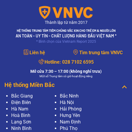
Thành lập từ năm 2017
HỆ THỐNG TRUNG TÂM TIÊM CHỦNG VẮC XIN CHO TRẺ EM & NGƯỜI LỚN
AN TOÀN - UY TÍN - CHẤT LƯỢNG HÀNG ĐẦU VIỆT NAM *
* Bình chọn của Vietnam Report 2025
Liên hệ
Tìm trung tâm VNVC
Hotline:
028 7102 6595
Mở cửa 7:30 – 17:00 (không nghỉ trưa)
Một số Trung tâm có giờ hoạt động riêng
Hệ thống Miền Bắc
Bắc Giang
Bắc Ninh
Điện Biên
Hà Nội
Hà Nam
Hải Phòng
Hoà Bình
Hưng Yên
Lạng Sơn
Nam Định
Ninh Bình
Phú Thọ