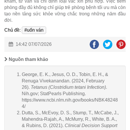
khám, tư vấn và chỉ định loại vắc xin phù hợp. Việc tiêm
phòng đầy đủ không chỉ giúp trẻ phòng bệnh tối ưu mà còn
tạo nền tảng sức khỏe vững chắc trong những năm đầu
đời.
Chủ đề:
#uốn ván
14:42 07/07/2026
Nguồn tham khảo
George, E. K., Jesus, O. D., Tobin, E. H., &
Renuga Vivekanandan. (2024, February
26).
Tetanus (Clostridium tetani Infection)
.
Nih.gov; StatPearls Publishing.
https://www.ncbi.nlm.nih.gov/books/NBK48248
4/
Dutta, S., McEvoy, D. S., Stump, T., McCabe, J.,
Mahendra-Rajah, A., McMurry, R., White, B. A.,
& Rubins, D. (2021).
Clinical Decision Support