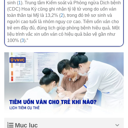
sinh (
1
). Trung tâm Kiểm soát và Phòng ngừa Dịch bệnh
(CDC) Hoa Kỳ cũng ghi nhận tỷ lệ tử vong do uốn ván
toàn thân tại Mỹ là 13,2% (
2
), trong đó trẻ sơ sinh và
người cao tuổi là nhóm nguy cơ cao. Tiêm uốn ván cho
trẻ em đầy đủ, đúng lịch giúp phòng bệnh hiệu quả. Một
liệu trình vắc xin uốn ván có hiệu quả bảo vệ gần như
100% (
3
).”
Mục lục