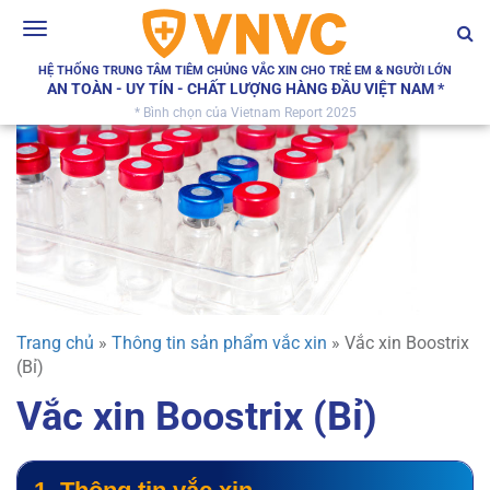
Toggle
navigation
HỆ THỐNG TRUNG TÂM TIÊM CHỦNG VẮC XIN CHO TRẺ EM & NGƯỜI LỚN
AN TOÀN - UY TÍN - CHẤT LƯỢNG HÀNG ĐẦU VIỆT NAM *
* Bình chọn của Vietnam Report 2025
Trang chủ
»
Thông tin sản phẩm vắc xin
»
Vắc xin Boostrix
(Bỉ)
Vắc xin Boostrix (Bỉ)