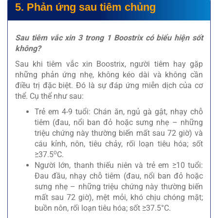
5. Phản ứng sau tiêm chủng
Sau tiêm vắc xin 3 trong 1 Boostrix có biểu hiện sốt
không?
Sau khi tiêm vắc xin Boostrix, người tiêm hay gặp
những phản ứng nhẹ, không kéo dài và không cần
điều trị đặc biệt. Đó là sự đáp ứng miễn dịch của cơ
thể. Cụ thể như sau:
Trẻ em 4-9 tuổi: Chán ăn, ngủ gà gật, nhạy chỗ
tiêm (đau, nổi ban đỏ hoặc sưng nhẹ – những
triệu chứng này thường biến mất sau 72 giờ) và
cáu kỉnh, nôn, tiêu chảy, rối loạn tiêu hóa; sốt
o
≥37.5
C.
Người lớn, thanh thiếu niên và trẻ em ≥10 tuổi:
Đau đầu, nhạy chỗ tiêm (đau, nổi ban đỏ hoặc
sưng nhẹ – những triệu chứng này thường biến
mất sau 72 giờ), mệt mỏi, khó chịu chóng mặt;
buồn nôn, rối loạn tiêu hóa; sốt ≥37.5°C.