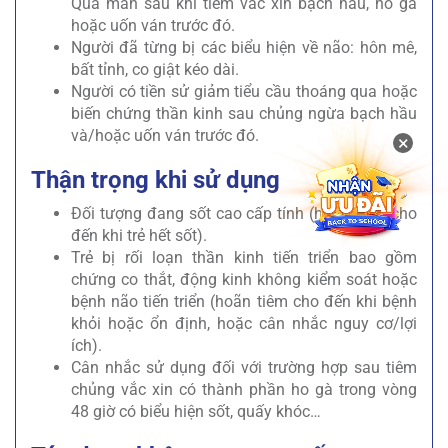
Quá mẫn sau khi tiêm vắc xin bạch hầu, ho gà
hoặc uốn ván trước đó.
Người đã từng bị các biểu hiện về não: hôn mê,
bất tỉnh, co giật kéo dài.
Người có tiền sử giảm tiểu cầu thoáng qua hoặc
biến chứng thần kinh sau chủng ngừa bạch hầu
và/hoặc uốn ván trước đó.
×
Thận trọng khi sử dụng
Đối tượng đang sốt cao cấp tính (hoãn tiêm cho
đến khi trẻ hết sốt).
Trẻ bị rối loạn thần kinh tiến triển bao gồm
chứng co thắt, động kinh không kiểm soát hoặc
bệnh não tiến triển (hoãn tiêm cho đến khi bệnh
khỏi hoặc ổn định, hoặc cân nhắc nguy cơ/lợi
ích).
Cân nhắc sử dụng đối với trường hợp sau tiêm
chủng vắc xin có thành phần ho gà trong vòng
48 giờ có biểu hiện sốt, quấy khóc…