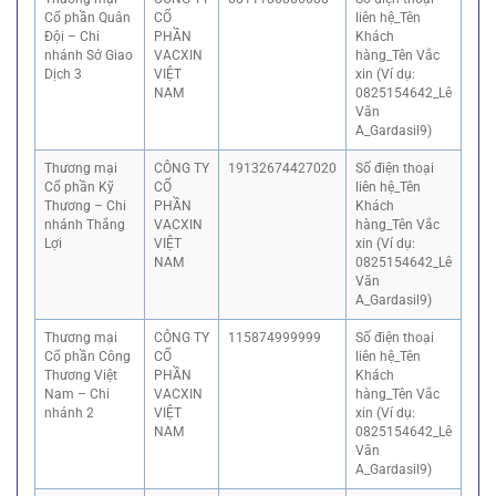
Cổ phần Quân
CỔ
liên hệ_Tên
Đội – Chi
PHẦN
Khách
nhánh Sở Giao
VACXIN
hàng_Tên Vắc
Dịch 3
VIỆT
xin (Ví dụ:
NAM
0825154642_Lê
Văn
A_Gardasil9)
Thương mại
CÔNG TY
19132674427020
Số điện thoại
Cổ phần Kỹ
CỔ
liên hệ_Tên
Thương – Chi
PHẦN
Khách
nhánh Thắng
VACXIN
hàng_Tên Vắc
Lợi
VIỆT
xin (Ví dụ:
NAM
0825154642_Lê
Văn
A_Gardasil9)
Thương mại
CÔNG TY
115874999999
Số điện thoại
Cổ phần Công
CỔ
liên hệ_Tên
Thương Việt
PHẦN
Khách
Nam – Chi
VACXIN
hàng_Tên Vắc
nhánh 2
VIỆT
xin (Ví dụ:
NAM
0825154642_Lê
Văn
A_Gardasil9)