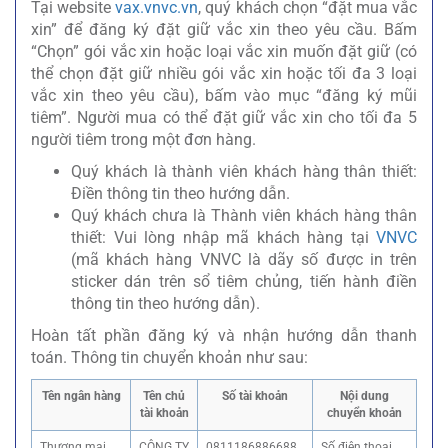
Tại website
vax.vnvc.vn
, quý khách chọn “đặt mua vắc
xin” để đăng ký đặt giữ vắc xin theo yêu cầu. Bấm
“Chọn” gói vắc xin hoặc loại vắc xin muốn đặt giữ (có
thể chọn đặt giữ nhiều gói vắc xin hoặc tối đa 3 loại
vắc xin theo yêu cầu), bấm vào mục “đăng ký mũi
tiêm”. Người mua có thể đặt giữ vắc xin cho tối đa 5
người tiêm trong một đơn hàng.
Quý khách là thành viên khách hàng thân thiết:
Điền thông tin theo hướng dẫn.
Quý khách chưa là Thành viên khách hàng thân
thiết: Vui lòng nhập mã khách hàng tại
VNVC
(mã khách hàng VNVC là dãy số được in trên
sticker dán trên sổ tiêm chủng, tiến hành điền
thông tin theo hướng dẫn).
Hoàn tất phần đăng ký và nhận hướng dẫn thanh
toán. Thông tin chuyển khoản như sau:
Tên ngân hàng
Tên chủ
Số tài khoản
Nội dung
tài khoản
chuyển khoản
Thương mại
CÔNG TY
0811186886688
Số điện thoại