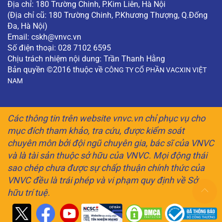
Địa chỉ: 180 Trường Chinh, P.Kim Liên, Hà Nội
(Địa chỉ cũ: 180 Trường Chinh, P.Khương Thượng, Q.Đống
Đa, Hà Nội)
Email:
cskh@vnvc.vn
Số điện thoại: 028 7102 6595
Chịu trách nhiệm nội dung: Trần Thanh Hằng
Bản quyền ©2016 thuộc về
CÔNG TY CỔ PHẦN VACXIN VIỆT
NAM
Các thông tin trên website vnvc.vn chỉ phục vụ cho
mục đích tham khảo, tra cứu, được kiểm soát
chuyên môn bởi đội ngũ chuyên gia, bác sĩ của VNVC
và là tài sản thuộc sở hữu của VNVC. Mọi động thái
sao chép chưa được sự chấp thuận chính thức của
VNVC đều là trái phép và vi phạm quy định về Sở
hữu trí tuệ.