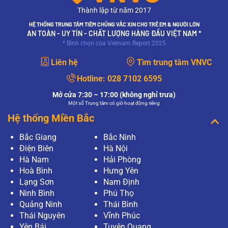
Thành lập từ năm 2017
HỆ THỐNG TRUNG TÂM TIÊM CHỦNG VẮC XIN CHO TRẺ EM & NGƯỜI LỚN
AN TOÀN - UY TÍN - CHẤT LƯỢNG HÀNG ĐẦU VIỆT NAM *
* Bình chọn của Vietnam Report 2025
Liên hệ
Tìm trung tâm VNVC
Hotline:
028 7102 6595
Mở cửa 7:30 – 17:00 (không nghỉ trưa)
Một số Trung tâm có giờ hoạt động riêng
Hệ thống Miền Bắc
Bắc Giang
Bắc Ninh
Điện Biên
Hà Nội
Hà Nam
Hải Phòng
Hoà Bình
Hưng Yên
Lạng Sơn
Nam Định
Ninh Bình
Phú Thọ
Quảng Ninh
Thái Bình
Thái Nguyên
Vĩnh Phúc
Yên Bái
Tuyên Quang