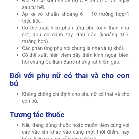
Đôi khi có sốt nhẹ 38 độ C – 39 độ C, vài ngày
sau tự hết.
Áp xe vô khuẩn khoảng 6 – 10 trường hợp/1
triệu liều.
Có thể xuất hiện phản ứng phụ toàn thân như
sốt, đau cơ cánh tay, đau đầu (khoảng 10%
trường hợp).
Các phản ứng phụ nói chung là nhẹ và tự khỏi.
Có thể xuất hiện viêm dây thần kinh ngoại biên,
hội chứng Guillain-Barré nhưng rất hiếm gặp.
Đối với phụ nữ có thai và cho con
bú
Không chống chỉ định cho phụ nữ có thai và cho
con bú.
Tương tác thuốc
Nếu đang dùng thuốc hoặc muốn tiêm cùng với
các vắc xin khác vào cùng một thời điểm, hãy
hỏi ý kiến của bác sĩ hoặc dược sĩ.