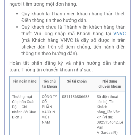
người tiêm trong một đơn hàng.
Quý khách là Thành viên khách hàng thân thiết:
Điền thông tin theo hướng dẫn.
Quý khách chưa là Thành viên khách hàng thân
thiết: Vui lòng nhập mã Khách hàng tại
VNVC
(mã Khách hàng VNVC là dãy số được in trên
sticker dán trên sổ tiêm chủng, tiến hành điền
thông tin theo hướng dẫn).
Hoàn tất phần đăng ký và nhận hướng dẫn thanh
toán. Thông tin chuyển khoản như sau:
Tên ngân hàng
Tên chủ
Số tài khoản
Nội dung
tài khoản
chuyển khoản
Thương mại
CÔNG TY
0811186886688
Số điện thoại
Cổ phần Quân
CỔ
liên hệ_Tên
Đội – Chi
PHẦN
Khách
nhánh Sở Giao
VACXIN
hàng_Tên Vắc
Dịch 3
VIỆT
xin (Ví dụ:
NAM
0825154642_Lê
Văn
A_Gardasil9)