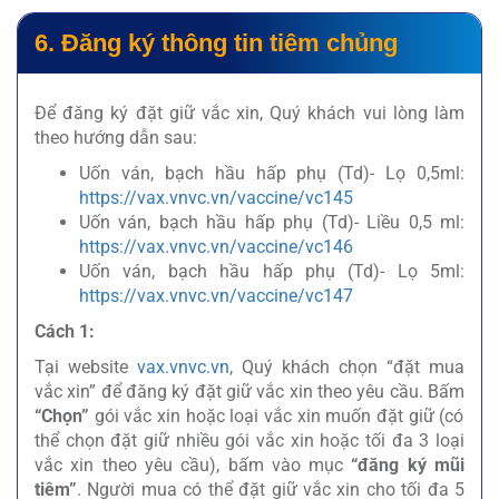
6. Đăng ký thông tin tiêm chủng
Để đăng ký đặt giữ vắc xin, Quý khách vui lòng làm
theo hướng dẫn sau:
Uốn ván, bạch hầu hấp phụ (Td)- Lọ 0,5ml:
https://vax.vnvc.vn/vaccine/vc145
Uốn ván, bạch hầu hấp phụ (Td)- Liều 0,5 ml:
https://vax.vnvc.vn/vaccine/vc146
Uốn ván, bạch hầu hấp phụ (Td)- Lọ 5ml:
https://vax.vnvc.vn/vaccine/vc147
Cách 1:
Tại website
vax.vnvc.vn
, Quý khách chọn “đặt mua
vắc xin” để đăng ký đặt giữ vắc xin theo yêu cầu. Bấm
“Chọn”
gói vắc xin hoặc loại vắc xin muốn đặt giữ (có
thể chọn đặt giữ nhiều gói vắc xin hoặc tối đa 3 loại
vắc xin theo yêu cầu), bấm vào mục
“đăng ký mũi
tiêm”
. Người mua có thể đặt giữ vắc xin cho tối đa 5