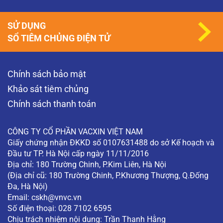
SỬ DỤNG
SỔ TIÊM CHỦNG ĐIỆN TỬ
Chính sách bảo mật
Khảo sát tiêm chủng
Chính sách thanh toán
CÔNG TY CỔ PHẦN VACXIN VIỆT NAM
Giấy chứng nhận ĐKKD số 0107631488 do sở Kế hoạch và
Đầu tư TP. Hà Nội cấp ngày 11/11/2016
Địa chỉ: 180 Trường Chinh, P.Kim Liên, Hà Nội
(Địa chỉ cũ: 180 Trường Chinh, P.Khương Thượng, Q.Đống
Đa, Hà Nội)
Email:
cskh@vnvc.vn
Số điện thoại: 028 7102 6595
Chịu trách nhiệm nội dung: Trần Thanh Hằng