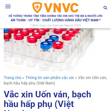
Toggle
navigation
HỆ THỐNG TRUNG TÂM TIÊM CHỦNG VẮC XIN CHO TRẺ EM & NGƯỜI LỚN
AN TOÀN - UY TÍN - CHẤT LƯỢNG HÀNG ĐẦU VIỆT NAM *
* Bình chọn của Vietnam Report 2025
Trang chủ
»
Thông tin sản phẩm vắc xin
»
Vắc xin Uốn ván,
bạch hầu hấp phụ (Việt Nam)
Vắc xin Uốn ván, bạch
hầu hấp phụ (Việt