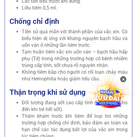
Lắc tan đều trước khi dùng.
Liều tiêm 0,5 ml.
Chống chỉ định
Tiền sử quá mẫn với thành phần của vắc xin. Có
biểu hiện dị ứng với kháng nguyên bạch hầu và
uốn ván ở những lần tiêm trước.
Tạm hoãn tiêm vắc xin uốn ván – bạch hầu hấp
phụ (Td) trong những trường hợp có bệnh nhiễm
trùng cấp tính, sốt chưa rõ nguyên nhân.
Không tiêm bắp cho người có rối loạn chảy máu
×
như Hemophilia hoặc giảm tiểu cầu.
Thận trọng khi sử dụng
Đối tượng đang sốt cao cấp tính (hoãn tiêm cho
đến khi trẻ hết sốt).
Thăm khám trước khi tiêm để loại trừ những
trường hợp chống chỉ định, bảo đảm an toàn và
hạn chế các tác dụng bất lợi của vắc xin trong
lúc tiêm chủng.