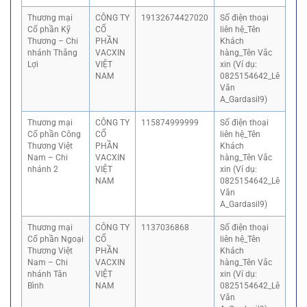
Thương mại
CÔNG TY
19132674427020
Số điện thoại
Cổ phần Kỹ
CỔ
liên hệ_Tên
Thương – Chi
PHẦN
Khách
nhánh Thắng
VACXIN
hàng_Tên Vắc
Lợi
VIỆT
xin (Ví dụ:
NAM
0825154642_Lê
Văn
A_Gardasil9)
Thương mại
CÔNG TY
115874999999
Số điện thoại
Cổ phần Công
CỔ
liên hệ_Tên
Thương Việt
PHẦN
Khách
Nam – Chi
VACXIN
hàng_Tên Vắc
nhánh 2
VIỆT
xin (Ví dụ:
NAM
0825154642_Lê
Văn
A_Gardasil9)
Thương mại
CÔNG TY
1137036868
Số điện thoại
Cổ phần Ngoại
CỔ
liên hệ_Tên
Thương Việt
PHẦN
Khách
Nam – Chi
VACXIN
hàng_Tên Vắc
nhánh Tân
VIỆT
xin (Ví dụ:
Bình
NAM
0825154642_Lê
Văn