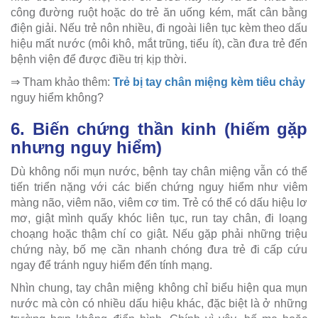
công đường ruột hoặc do trẻ ăn uống kém, mất cân bằng
điện giải. Nếu trẻ nôn nhiều, đi ngoài liên tục kèm theo dấu
hiệu mất nước (môi khô, mắt trũng, tiểu ít), cần đưa trẻ đến
bệnh viện để được điều trị kịp thời.
⇒ Tham khảo thêm:
Trẻ bị tay chân miệng kèm tiêu chảy
nguy hiểm không?
6. Biến chứng thần kinh (hiếm gặp
nhưng nguy hiểm)
Dù không nổi mụn nước, bệnh tay chân miệng vẫn có thể
tiến triển nặng với các biến chứng nguy hiểm như viêm
màng não, viêm não, viêm cơ tim. Trẻ có thể có dấu hiệu lơ
mơ, giật mình quấy khóc liên tục, run tay chân, đi loạng
choạng hoặc thậm chí co giật. Nếu gặp phải những triệu
chứng này, bố mẹ cần nhanh chóng đưa trẻ đi cấp cứu
ngay để tránh nguy hiểm đến tính mạng.
Nhìn chung, tay chân miệng không chỉ biểu hiện qua mụn
nước mà còn có nhiều dấu hiệu khác, đặc biệt là ở những