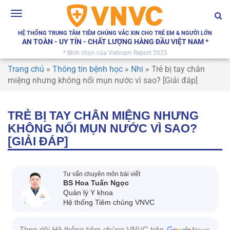
Toggle
navigation
HỆ THỐNG TRUNG TÂM TIÊM CHỦNG VẮC XIN CHO TRẺ EM & NGƯỜI LỚN
AN TOÀN - UY TÍN - CHẤT LƯỢNG HÀNG ĐẦU VIỆT NAM *
* Bình chọn của Vietnam Report 2025
Trang chủ
»
Thông tin bệnh học
»
Nhi
»
Trẻ bị tay chân
miệng nhưng không nổi mụn nước vì sao? [Giải đáp]
TRẺ BỊ TAY CHÂN MIỆNG NHƯNG
KHÔNG NỔI MỤN NƯỚC VÌ SAO?
[GIẢI ĐÁP]
Tư vấn chuyên môn bài viết
BS Hoa Tuấn Ngọc
Quản lý Y khoa
Hệ thống Tiêm chủng VNVC