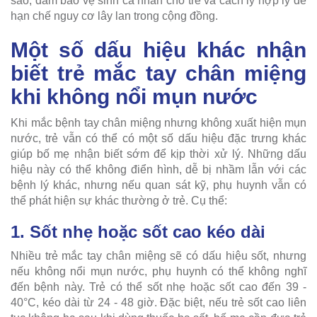
sao, đảm bảo vệ sinh cá nhân cho trẻ và cách ly hợp lý để
hạn chế nguy cơ lây lan trong cộng đồng.
Một số dấu hiệu khác nhận
biết trẻ mắc tay chân miệng
khi không nổi mụn nước
Khi mắc bệnh tay chân miệng nhưng không xuất hiện mụn
nước, trẻ vẫn có thể có một số dấu hiệu đặc trưng khác
giúp bố mẹ nhận biết sớm để kịp thời xử lý. Những dấu
hiệu này có thể không điển hình, dễ bị nhầm lẫn với các
bệnh lý khác, nhưng nếu quan sát kỹ, phụ huynh vẫn có
thể phát hiện sự khác thường ở trẻ. Cụ thể:
1. Sốt nhẹ hoặc sốt cao kéo dài
Nhiều trẻ mắc tay chân miệng sẽ có dấu hiệu sốt, nhưng
nếu không nổi mụn nước, phụ huynh có thể không nghĩ
đến bệnh này. Trẻ có thể sốt nhẹ hoặc sốt cao đến 39 -
40°C, kéo dài từ 24 - 48 giờ. Đặc biệt, nếu trẻ sốt cao liên