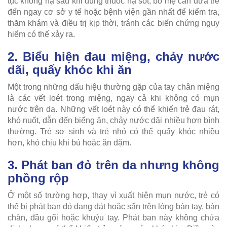
tục không hạ sau khi dùng thuốc hạ sốt, bố mẹ cần đưa trẻ
đến ngay cơ sở y tế hoặc bệnh viện gần nhất để kiểm tra,
thăm khám và điều trị kịp thời, tránh các biến chứng nguy
hiểm có thế xảy ra.
2. Biểu hiện đau miệng, chảy nước
dãi, quấy khóc khi ăn
Một trong những dấu hiệu thường gặp của tay chân miệng
là các vết loét trong miệng, ngay cả khi không có mụn
nước trên da. Những vết loét này có thể khiến trẻ đau rát,
khó nuốt, dẫn đến biếng ăn, chảy nước dãi nhiều hơn bình
thường. Trẻ sơ sinh và trẻ nhỏ có thể quấy khóc nhiều
hơn, khó chịu khi bú hoặc ăn dặm.
3. Phát ban đỏ trên da nhưng không
phồng rộp
Ở một số trường hợp, thay vì xuất hiện mụn nước, trẻ có
thể bị phát ban đỏ dạng dát hoặc sẩn trên lòng bàn tay, bàn
chân, đầu gối hoặc khuỷu tay. Phát ban này không chứa