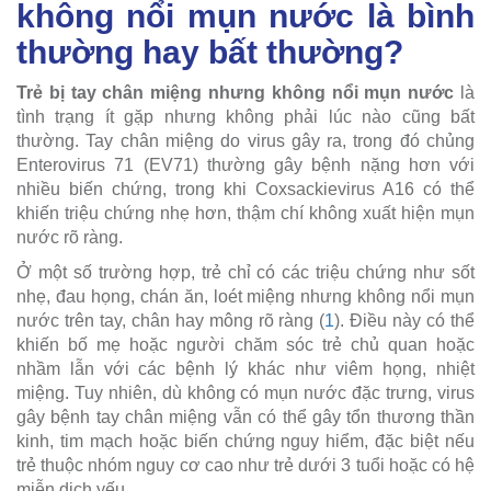
không nổi mụn nước là bình
thường hay bất thường?
Trẻ bị tay chân miệng nhưng không nổi mụn nước
là
tình trạng ít gặp nhưng không phải lúc nào cũng bất
thường. Tay chân miệng do virus gây ra, trong đó chủng
Enterovirus 71 (EV71) thường gây bệnh nặng hơn với
nhiều biến chứng, trong khi Coxsackievirus A16 có thể
khiến triệu chứng nhẹ hơn, thậm chí không xuất hiện mụn
nước rõ ràng.
Ở một số trường hợp, trẻ chỉ có các triệu chứng như sốt
nhẹ, đau họng, chán ăn, loét miệng nhưng không nổi mụn
nước trên tay, chân hay mông rõ ràng (
1
). Điều này có thể
khiến bố mẹ hoặc người chăm sóc trẻ chủ quan hoặc
nhầm lẫn với các bệnh lý khác như viêm họng, nhiệt
miệng. Tuy nhiên, dù không có mụn nước đặc trưng, virus
gây bệnh tay chân miệng vẫn có thể gây tổn thương thần
kinh, tim mạch hoặc biến chứng nguy hiểm, đặc biệt nếu
trẻ thuộc nhóm nguy cơ cao như trẻ dưới 3 tuổi hoặc có hệ
miễn dịch yếu.