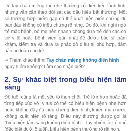
Dù tay chân miệng thể nhẹ thường có diễn tiến lành tính,
nhưng vẫn cần theo dõi sát các dấu hiệu bất thường. Một
số trường hợp hiếm gặp có thể xuất hiện biến chứng dù
ban đầu không có triệu chứng rõ ràng. Do đó, khi nghi ngờ
trẻ mắc bệnh, bố mẹ nên nhanh chóng đưa trẻ đến các cơ
sở y tế hoặc bệnh viện gần nhất để được bác sĩ thăm
khám, kiểm tra và đưa ra phác đồ điều trị phù hợp, đảm
bảo an toàn cho trẻ.
⇒ Tham khảo thêm:
Tay chân miệng không điển hình
nguy hiểm không? Làm sao nhận biết?
2. Sự khác biệt trong biểu hiện lâm
sàng
Độ tuổi cũng là một yếu tố then chốt. Trẻ lớn hơn hoặc đã
từng tiếp xúc với virus có thể có biểu hiện bệnh nhẹ hơn
hoặc không đầy đủ triệu chứng điển hình, khiến mụn nước
không xuất hiện rõ ràng. Điều này thường được gọi là
"biểu hiện lâm sàng không điển hình". Tuy nhiên, ở trẻ nhỏ
(đặc biệt dưới 5 tuổi), biểu hiện bệnh thường rõ rệt hơn.