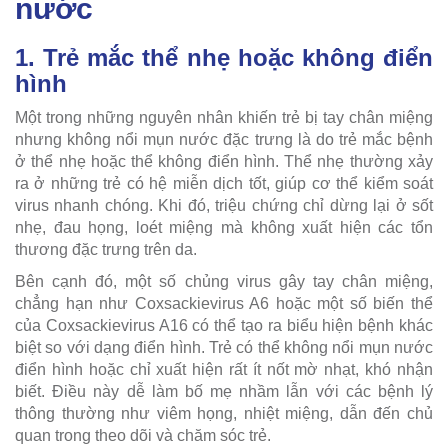
nước
1. Trẻ mắc thể nhẹ hoặc không điển
hình
Một trong những nguyên nhân khiến trẻ bị tay chân miệng
nhưng không nổi mụn nước đặc trưng là do trẻ mắc bệnh
ở thể nhẹ hoặc thể không điển hình. Thể nhẹ thường xảy
ra ở những trẻ có hệ miễn dịch tốt, giúp cơ thể kiểm soát
virus nhanh chóng. Khi đó, triệu chứng chỉ dừng lại ở sốt
nhẹ, đau họng, loét miệng mà không xuất hiện các tổn
thương đặc trưng trên da.
Bên cạnh đó, một số chủng virus gây tay chân miệng,
chẳng hạn như Coxsackievirus A6 hoặc một số biến thể
của Coxsackievirus A16 có thể tạo ra biểu hiện bệnh khác
biệt so với dạng điển hình. Trẻ có thể không nổi mụn nước
điển hình hoặc chỉ xuất hiện rất ít nốt mờ nhạt, khó nhận
biết. Điều này dễ làm bố mẹ nhầm lẫn với các bệnh lý
thông thường như viêm họng, nhiệt miệng, dẫn đến chủ
quan trong theo dõi và chăm sóc trẻ.