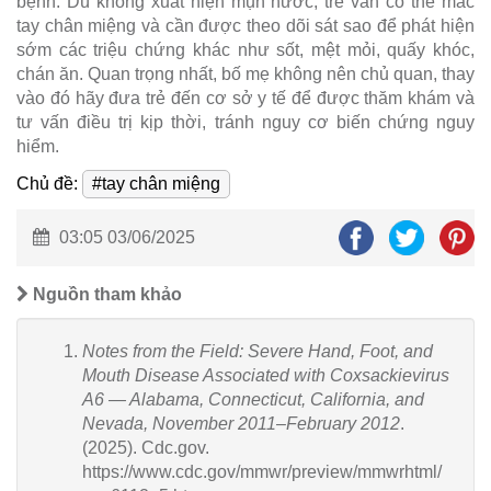
bệnh. Dù không xuất hiện mụn nước, trẻ vẫn có thể mắc
tay chân miệng và cần được theo dõi sát sao để phát hiện
sớm các triệu chứng khác như sốt, mệt mỏi, quấy khóc,
chán ăn. Quan trọng nhất, bố mẹ không nên chủ quan, thay
vào đó hãy đưa trẻ đến cơ sở y tế để được thăm khám và
tư vấn điều trị kịp thời, tránh nguy cơ biến chứng nguy
hiểm.
Chủ đề:
#tay chân miệng
03:05 03/06/2025
Nguồn tham khảo
Notes from the Field: Severe Hand, Foot, and
Mouth Disease Associated with Coxsackievirus
A6 — Alabama, Connecticut, California, and
Nevada, November 2011–February 2012
.
(2025). Cdc.gov.
https://www.cdc.gov/mmwr/preview/mmwrhtml/