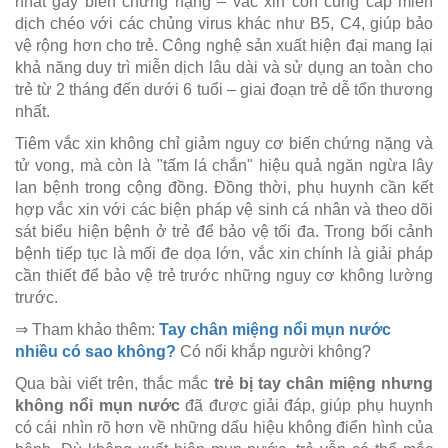
nhất gây biến chứng nặng – vắc xin còn cung cấp miễn
dịch chéo với các chủng virus khác như B5, C4, giúp bảo
vệ rộng hơn cho trẻ. Công nghệ sản xuất hiện đại mang lại
khả năng duy trì miễn dịch lâu dài và sử dụng an toàn cho
trẻ từ 2 tháng đến dưới 6 tuổi – giai đoạn trẻ dễ tổn thương
nhất.
Tiêm vắc xin không chỉ giảm nguy cơ biến chứng nặng và
tử vong, mà còn là "tấm lá chắn" hiệu quả ngăn ngừa lây
lan bệnh trong cộng đồng. Đồng thời, phụ huynh cần kết
hợp vắc xin với các biện pháp vệ sinh cá nhân và theo dõi
sát biểu hiện bệnh ở trẻ để bảo vệ tối đa. Trong bối cảnh
bệnh tiếp tục là mối đe dọa lớn, vắc xin chính là giải pháp
cần thiết để bảo vệ trẻ trước những nguy cơ không lường
trước.
⇒ Tham khảo thêm:
Tay chân miệng nổi mụn nước
nhiều có sao không?
Có nổi khắp người không?
Qua bài viết trên, thắc mắc
trẻ bị tay chân miệng nhưng
không nổi mụn nước
đã được giải đáp, giúp phụ huynh
có cái nhìn rõ hơn về những dấu hiệu không điển hình của