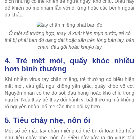
dịch nhưng có thể khiến trẻ ngứa ngáy, khó chịu. Điều này
dễ khiến bố mẹ nhầm lẫn với dị ứng hoặc các bệnh ngoài
da khác.
Ở một số trường hợp, thay vì xuất hiện mụn nước, trẻ có
thể bị phát ban đỏ dạng dát hoặc sẩn trên lòng bàn tay, bàn
chân, đầu gối hoặc khuỷu tay
4. Trẻ mệt mỏi, quấy khóc nhiều
hơn bình thường
Khi nhiễm virus tay chân miệng, trẻ thường có biểu hiện
mệt mỏi, cáu gắt, ngủ không yên giấc, quấy khóc vô cớ.
Nguyên nhân có thể do sốt, đau họng hoặc khó chịu trong
người. Nếu thấy trẻ thay đổi hành vi bất thường mà không
rõ nguyên nhân, bố mẹ cần theo dõi kỹ hơn.
5. Tiêu chảy nhẹ, nôn ói
Một số trẻ mắc tay chân miệng có thể bị rối loạn tiêu hóa
như tiêu chảy nhẹ, nôn ói. Điều này xảy ra do virus tấn