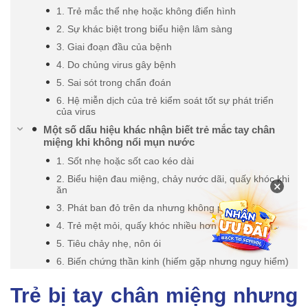
1. Trẻ mắc thể nhẹ hoặc không điển hình
2. Sự khác biệt trong biểu hiện lâm sàng
3. Giai đoạn đầu của bệnh
4. Do chủng virus gây bệnh
5. Sai sót trong chẩn đoán
6. Hệ miễn dịch của trẻ kiểm soát tốt sự phát triển
của virus
Một số dấu hiệu khác nhận biết trẻ mắc tay chân
miệng khi không nổi mụn nước
1. Sốt nhẹ hoặc sốt cao kéo dài
2. Biểu hiện đau miệng, chảy nước dãi, quấy khóc khi
×
ăn
3. Phát ban đỏ trên da nhưng không phồng rộp
4. Trẻ mệt mỏi, quấy khóc nhiều hơn bình thường
5. Tiêu chảy nhẹ, nôn ói
6. Biến chứng thần kinh (hiếm gặp nhưng nguy hiểm)
Trẻ bị tay chân miệng nhưng