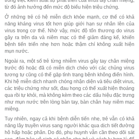
trong việc kiểm soát sự phát triển của virus tay chân miệng,
từ đó ảnh hưởng đến mức độ biểu hiện triệu chứng.
Ở những trẻ có hệ miễn dịch khỏe mạnh, cơ thể có khả
năng kháng virus tốt hơn giúp giới hạn sự nhân lên của
virus trong cơ thể. Nhờ vậy, mức độ tổn thương do virus
gây ra trên da và niêm mạc có thể giảm đáng kể, khiến
bệnh tiến triển nhẹ hơn hoặc thậm chí không xuất hiện
mụn nước.
Ngoài ra, một số trẻ từng nhiễm virus gây tay chân miệng
trước đó hoặc đã có miễn dịch chéo với các chủng virus
tương tự cũng có thể gặp tình trạng bệnh không điển hình.
Khi hệ miễn dịch nhanh chóng nhận diện và tiêu diệt virus,
các triệu chứng như sốt, đau họng có thể xuất hiện thoáng
qua rồi tự khỏi, mà không kèm theo các dấu hiệu đặc trưng
như mụn nước trên lòng bàn tay, bàn chân hay niêm mạc
miệng.
Tuy nhiên, ngay cả khi bệnh diễn tiến nhẹ, trẻ vẫn có khả
năng lây truyền virus sang người khác qua dịch tiết đường
hô hấp hoặc phân. Do đó, phụ huynh vẫn cần theo dõi sát