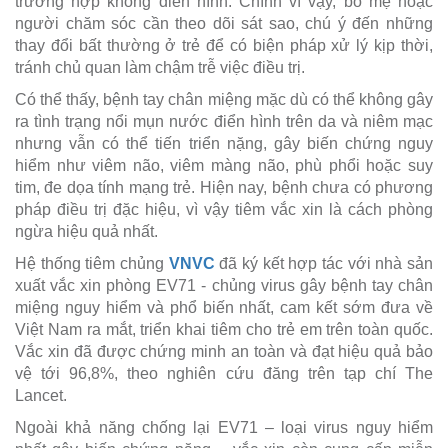
trường hợp không điển hình. Chính vì vậy, bố mẹ hoặc
người chăm sóc cần theo dõi sát sao, chú ý đến những
thay đổi bất thường ở trẻ để có biện pháp xử lý kịp thời,
tránh chủ quan làm chậm trễ việc điều trị.
Có thể thấy, bệnh tay chân miệng mặc dù có thể không gây
ra tình trạng nổi mụn nước điển hình trên da và niêm mạc
nhưng vẫn có thể tiến triển nặng, gây biến chứng nguy
hiểm như viêm não, viêm màng não, phù phổi hoặc suy
tim, đe dọa tính mạng trẻ. Hiện nay, bệnh chưa có phương
pháp điều trị đặc hiệu, vì vậy tiêm vắc xin là cách phòng
ngừa hiệu quả nhất.
Hệ thống tiêm chủng
VNVC
đã ký kết hợp tác với nhà sản
xuất vắc xin phòng EV71 - chủng virus gây bệnh tay chân
miệng nguy hiểm và phổ biến nhất, cam kết sớm đưa về
Việt Nam ra mắt, triển khai tiêm cho trẻ em trên toàn quốc.
Vắc xin đã được chứng minh an toàn và đạt hiệu quả bảo
vệ tới 96,8%, theo nghiên cứu đăng trên tạp chí The
Lancet.
Ngoài khả năng chống lại EV71 – loại virus nguy hiểm