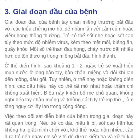
3. Giai đoạn đầu của bệnh
Giai đoạn đầu của bệnh tay chân miệng thường bắt đầu
với các triệu chứng mơ hồ, dễ nhầm lẫn với cảm cúm hoặc
viêm họng thông thường. Trẻ có thể sốt nhẹ hoặc sốt cao
tùy theo mức độ nhiễm virus, kèm theo mệt mỏi, biếng ăn,
quấy khóc. Một số trẻ than đau họng, chảy nước dãi nhiều
hơn do tổn thương trong miệng bắt đầu hình thành.
Ở thể điển hình, sau khoảng 1 - 2 ngày, trẻ sẽ xuất hiện
mụn nước ở lòng bàn tay, bàn chân, miệng và đôi khi lan
đến mông, đầu gối. Tuy nhiên, ở thể nhẹ hoặc không điển
hình, các dấu hiệu này có thể rất mờ nhạt hoặc thậm chí
không xuất hiện. Điều này khiến bố mẹ chủ quan, không
nghĩ đến tay chân miệng và không cách ly trẻ kịp thời, làm
tăng nguy cơ lây lan trong cộng đồng.
Việc theo dõi sát diễn biến của bệnh trong giai đoạn này
rất quan trọng. Nếu trẻ có dấu hiệu li bì, sốt cao liên tục
không hạ, giật mình chới với, khó thở hoặc nôn nhiều, cần
đưa trẻ đến ngay cơ sở y tế để được kiểm tra và xử trí kịp