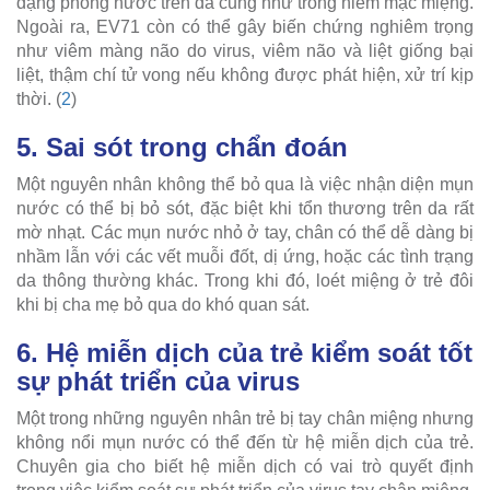
dạng phỏng nước trên da cũng như trong niêm mạc miệng.
Ngoài ra, EV71 còn có thể gây biến chứng nghiêm trọng
như viêm màng não do virus, viêm não và liệt giống bại
liệt, thậm chí tử vong nếu không được phát hiện, xử trí kịp
thời. (
2
)
5. Sai sót trong chẩn đoán
Một nguyên nhân không thể bỏ qua là việc nhận diện mụn
nước có thể bị bỏ sót, đặc biệt khi tổn thương trên da rất
mờ nhạt. Các mụn nước nhỏ ở tay, chân có thể dễ dàng bị
nhầm lẫn với các vết muỗi đốt, dị ứng, hoặc các tình trạng
da thông thường khác. Trong khi đó, loét miệng ở trẻ đôi
khi bị cha mẹ bỏ qua do khó quan sát.
6. Hệ miễn dịch của trẻ kiểm soát tốt
sự phát triển của virus
Một trong những nguyên nhân trẻ bị tay chân miệng nhưng
không nổi mụn nước có thể đến từ hệ miễn dịch của trẻ.
Chuyên gia cho biết hệ miễn dịch có vai trò quyết định