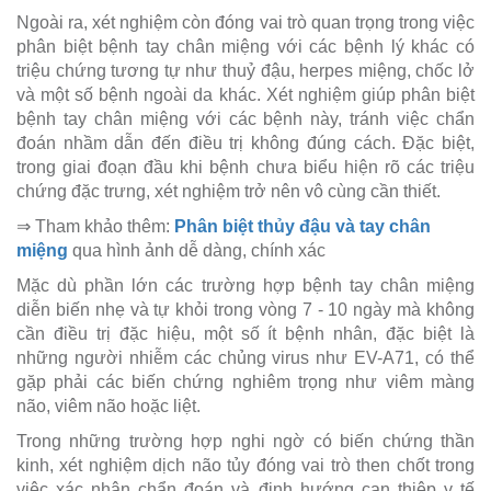
Ngoài ra, xét nghiệm còn đóng vai trò quan trọng trong việc
phân biệt bệnh tay chân miệng với các bệnh lý khác có
triệu chứng tương tự như thuỷ đậu, herpes miệng, chốc lở
và một số bệnh ngoài da khác. Xét nghiệm giúp phân biệt
bệnh tay chân miệng với các bệnh này, tránh việc chẩn
đoán nhầm dẫn đến điều trị không đúng cách. Đặc biệt,
trong giai đoạn đầu khi bệnh chưa biểu hiện rõ các triệu
chứng đặc trưng, xét nghiệm trở nên vô cùng cần thiết.
⇒ Tham khảo thêm:
Phân biệt thủy đậu và tay chân
miệng
qua hình ảnh dễ dàng, chính xác
Mặc dù phần lớn các trường hợp bệnh tay chân miệng
diễn biến nhẹ và tự khỏi trong vòng 7 - 10 ngày mà không
cần điều trị đặc hiệu, một số ít bệnh nhân, đặc biệt là
những người nhiễm các chủng virus như EV-A71, có thể
gặp phải các biến chứng nghiêm trọng như viêm màng
não, viêm não hoặc liệt.
Trong những trường hợp nghi ngờ có biến chứng thần
kinh, xét nghiệm dịch não tủy đóng vai trò then chốt trong
việc xác nhận chẩn đoán và định hướng can thiệp y tế