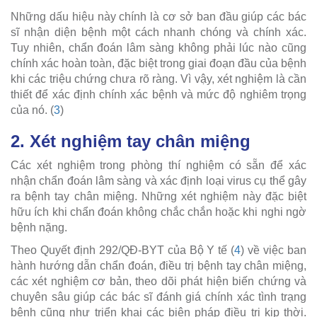
Những dấu hiệu này chính là cơ sở ban đầu giúp các bác
sĩ nhận diện bệnh một cách nhanh chóng và chính xác.
Tuy nhiên, chẩn đoán lâm sàng không phải lúc nào cũng
chính xác hoàn toàn, đặc biệt trong giai đoạn đầu của bệnh
khi các triệu chứng chưa rõ ràng. Vì vậy, xét nghiệm là cần
thiết để xác định chính xác bệnh và mức độ nghiêm trọng
của nó. (
3
)
2. Xét nghiệm tay chân miệng
Các xét nghiệm trong phòng thí nghiệm có sẵn để xác
nhận chẩn đoán lâm sàng và xác định loại virus cụ thể gây
ra bệnh tay chân miệng. Những xét nghiệm này đặc biệt
hữu ích khi chẩn đoán không chắc chắn hoặc khi nghi ngờ
bệnh nặng.
Theo Quyết định 292/QĐ-BYT của Bộ Y tế (
4
) về việc ban
hành hướng dẫn chẩn đoán, điều trị bệnh tay chân miệng,
các xét nghiệm cơ bản, theo dõi phát hiện biến chứng và
chuyên sâu giúp các bác sĩ đánh giá chính xác tình trạng
bệnh cũng như triển khai các biện pháp điều trị kịp thời.