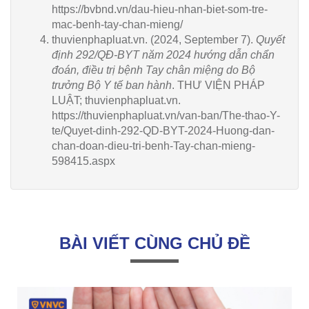
https://bvbnd.vn/dau-hieu-nhan-biet-som-tre-
mac-benh-tay-chan-mieng/
thuvienphapluat.vn. (2024, September 7).
Quyết
định 292/QĐ-BYT năm 2024 hướng dẫn chẩn
đoán, điều trị bệnh Tay chân miệng do Bộ
trưởng Bộ Y tế ban hành
. THƯ VIỆN PHÁP
LUẬT; thuvienphapluat.vn.
https://thuvienphapluat.vn/van-ban/The-thao-Y-
te/Quyet-dinh-292-QD-BYT-2024-Huong-dan-
chan-doan-dieu-tri-benh-Tay-chan-mieng-
598415.aspx
BÀI VIẾT CÙNG CHỦ ĐỀ