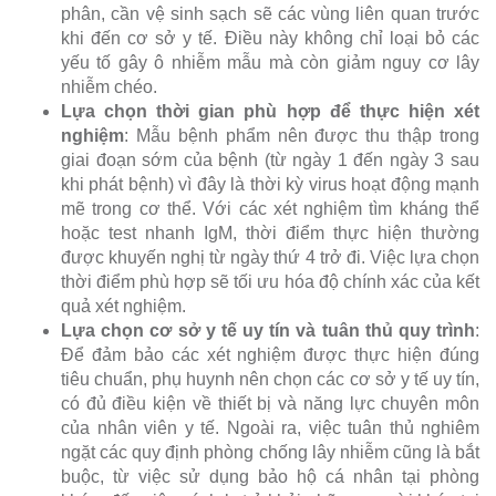
phân, cần vệ sinh sạch sẽ các vùng liên quan trước
khi đến cơ sở y tế. Điều này không chỉ loại bỏ các
yếu tố gây ô nhiễm mẫu mà còn giảm nguy cơ lây
nhiễm chéo.
Lựa chọn thời gian phù hợp để thực hiện xét
nghiệm
: Mẫu bệnh phẩm nên được thu thập trong
giai đoạn sớm của bệnh (từ ngày 1 đến ngày 3 sau
khi phát bệnh) vì đây là thời kỳ virus hoạt động mạnh
mẽ trong cơ thể. Với các xét nghiệm tìm kháng thể
hoặc test nhanh IgM, thời điểm thực hiện thường
được khuyến nghị từ ngày thứ 4 trở đi. Việc lựa chọn
thời điểm phù hợp sẽ tối ưu hóa độ chính xác của kết
quả xét nghiệm.
Lựa chọn cơ sở y tế uy tín và tuân thủ quy trình
:
Để đảm bảo các xét nghiệm được thực hiện đúng
tiêu chuẩn, phụ huynh nên chọn các cơ sở y tế uy tín,
có đủ điều kiện về thiết bị và năng lực chuyên môn
của nhân viên y tế. Ngoài ra, việc tuân thủ nghiêm
ngặt các quy định phòng chống lây nhiễm cũng là bắt
buộc, từ việc sử dụng bảo hộ cá nhân tại phòng