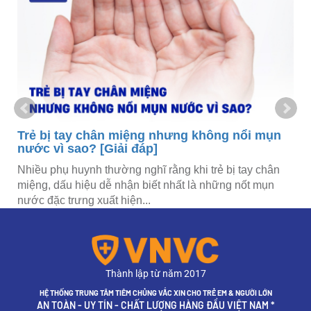
Trẻ bị tay chân miệng nhưng không nổi mụn
nước vì sao? [Giải đáp]
h
Nhiều phụ huynh thường nghĩ rằng khi trẻ bị tay chân
miệng, dấu hiệu dễ nhận biết nhất là những nốt mụn
nước đặc trưng xuất hiện...
Thành lập từ năm 2017
HỆ THỐNG TRUNG TÂM TIÊM CHỦNG VẮC XIN CHO TRẺ EM & NGƯỜI LỚN
AN TOÀN - UY TÍN - CHẤT LƯỢNG HÀNG ĐẦU VIỆT NAM *