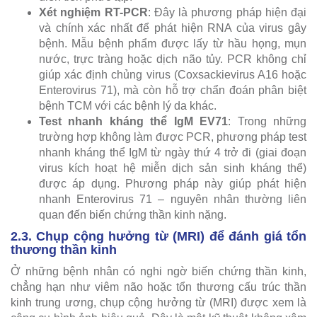
Xét nghiệm RT-PCR
: Đây là phương pháp hiện đại
và chính xác nhất để phát hiện RNA của virus gây
bệnh. Mẫu bệnh phẩm được lấy từ hầu họng, mụn
nước, trực tràng hoặc dịch não tủy. PCR không chỉ
giúp xác định chủng virus (Coxsackievirus A16 hoặc
Enterovirus 71), mà còn hỗ trợ chẩn đoán phân biệt
bệnh TCM với các bệnh lý da khác.
Test nhanh kháng thể IgM EV71
: Trong những
trường hợp không làm được PCR, phương pháp test
nhanh kháng thể IgM từ ngày thứ 4 trở đi (giai đoạn
virus kích hoạt hệ miễn dịch sản sinh kháng thể)
được áp dụng. Phương pháp này giúp phát hiện
nhanh Enterovirus 71 – nguyên nhân thường liên
quan đến biến chứng thần kinh nặng.
2.3. Chụp cộng hưởng từ (MRI) để đánh giá tổn
thương thần kinh
Ở những bệnh nhân có nghi ngờ biến chứng thần kinh,
chẳng hạn như viêm não hoặc tổn thương cấu trúc thần
kinh trung ương, chụp cộng hưởng từ (MRI) được xem là