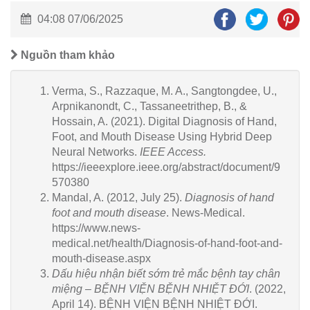
04:08 07/06/2025
Nguồn tham khảo
Verma, S., Razzaque, M. A., Sangtongdee, U.,
Arpnikanondt, C., Tassaneetrithep, B., &
Hossain, A. (2021). Digital Diagnosis of Hand,
Foot, and Mouth Disease Using Hybrid Deep
Neural Networks.
IEEE Access.
https://ieeexplore.ieee.org/abstract/document/9
570380
Mandal, A. (2012, July 25).
Diagnosis of hand
foot and mouth disease
. News-Medical.
https://www.news-
medical.net/health/Diagnosis-of-hand-foot-and-
mouth-disease.aspx
Dấu hiệu nhận biết sớm trẻ mắc bệnh tay chân
miệng – BỆNH VIỆN BỆNH NHIỆT ĐỚI
. (2022,
April 14). BỆNH VIỆN BỆNH NHIỆT ĐỚI.