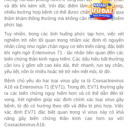
và đôi khi kèm sốt. Với đặc điểm lâm sàng đặc trưng,
nhiều trường hợp bệnh có thể được chẩn đoán thông qua
thăm khám thông thường mà không cần nhiều xét nghiệm
phức tạp.
Tuy nhiên, trong các tình huống phức tạp hơn, việc xét
nghiệm trở nên tối quan trọng nhằm xác định rõ nguyên
nhân cũng như ngăn chặn nguy cơ tiến triển nặng, đặc biệt
khi nghi ngờ Enterovirus 71 - tác nhân liên quan đến các
biến chứng thần kinh nguy hiểm. Các dấu hiệu bất thường
cần lưu ý gồm sốt cao kéo dài, thở nhanh, run tay chân,
yếu liệt, nôn ói nhiều hoặc trẻ trở nên mệt mỏi, lờ đờ.
Bệnh chủ yếu do hai loại virus gây ra là Coxsackievirus
A16 và Enterovirus 71 (EV71). Trong đó, EV71 thường gây
ra các biến chứng nguy hiểm hơn và có thể dẫn đến tử
vong. Xét nghiệm giúp xác định chính xác loại virus gây
bệnh, từ đó có hướng theo dõi và điều trị phù hợp. Việc
xác định EV71 đặc biệt quan trọng vì virus này có khả
năng gây biến chứng thần kinh cao hơn so với
Coxsackievirus A16.