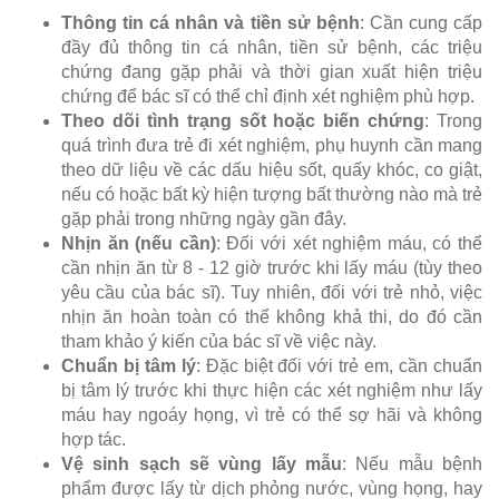
Thông tin cá nhân và tiền sử bệnh
: Cần cung cấp
đầy đủ thông tin cá nhân, tiền sử bệnh, các triệu
chứng đang gặp phải và thời gian xuất hiện triệu
chứng để bác sĩ có thể chỉ định xét nghiệm phù hợp.
Theo dõi tình trạng sốt hoặc biến chứng
: Trong
quá trình đưa trẻ đi xét nghiệm, phụ huynh cần mang
theo dữ liệu về các dấu hiệu sốt, quấy khóc, co giật,
nếu có hoặc bất kỳ hiện tượng bất thường nào mà trẻ
gặp phải trong những ngày gần đây.
Nhịn ăn (nếu cần)
: Đối với xét nghiệm máu, có thể
cần nhịn ăn từ 8 - 12 giờ trước khi lấy máu (tùy theo
yêu cầu của bác sĩ). Tuy nhiên, đối với trẻ nhỏ, việc
nhịn ăn hoàn toàn có thể không khả thi, do đó cần
tham khảo ý kiến của bác sĩ về việc này.
Chuẩn bị tâm lý
: Đặc biệt đối với trẻ em, cần chuẩn
bị tâm lý trước khi thực hiện các xét nghiệm như lấy
máu hay ngoáy họng, vì trẻ có thể sợ hãi và không
hợp tác.
Vệ sinh sạch sẽ vùng lấy mẫu
: Nếu mẫu bệnh
phẩm được lấy từ dịch phỏng nước, vùng họng, hay