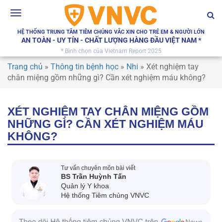
Toggle
navigation
HỆ THỐNG TRUNG TÂM TIÊM CHỦNG VẮC XIN CHO TRẺ EM & NGƯỜI LỚN
AN TOÀN - UY TÍN - CHẤT LƯỢNG HÀNG ĐẦU VIỆT NAM *
* Bình chọn của Vietnam Report 2025
Trang chủ
»
Thông tin bệnh học
»
Nhi
»
Xét nghiệm tay
chân miệng gồm những gì? Cần xét nghiệm máu không?
XÉT NGHIỆM TAY CHÂN MIỆNG GỒM
NHỮNG GÌ? CẦN XÉT NGHIỆM MÁU
KHÔNG?
Tư vấn chuyên môn bài viết
BS Trần Huỳnh Tấn
Quản lý Y khoa
Hệ thống Tiêm chủng VNVC