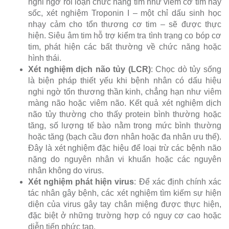
nghi ngờ rối loạn chức năng tim như viêm cơ tim hay
sốc, xét nghiệm Troponin I – một chỉ dấu sinh học
nhạy cảm cho tổn thương cơ tim – sẽ được thực
hiện. Siêu âm tim hỗ trợ kiểm tra tình trạng co bóp cơ
tim, phát hiện các bất thường về chức năng hoặc
hình thái.
Xét nghiệm dịch não tủy (LCR)
: Chọc dò tủy sống
là biện pháp thiết yếu khi bệnh nhân có dấu hiệu
nghi ngờ tổn thương thần kinh, chẳng hạn như viêm
màng não hoặc viêm não. Kết quả xét nghiệm dịch
não tủy thường cho thấy protein bình thường hoặc
tăng, số lượng tế bào nằm trong mức bình thường
hoặc tăng (bạch cầu đơn nhân hoặc đa nhân ưu thế).
Đây là xét nghiệm đặc hiệu để loại trừ các bệnh não
nặng do nguyên nhân vi khuẩn hoặc các nguyên
nhân không do virus.
Xét nghiệm phát hiện virus
: Để xác định chính xác
tác nhân gây bệnh, các xét nghiệm tìm kiếm sự hiện
diện của virus gây tay chân miệng được thực hiện,
đặc biệt ở những trường hợp có nguy cơ cao hoặc
diễn tiến phức tạp.