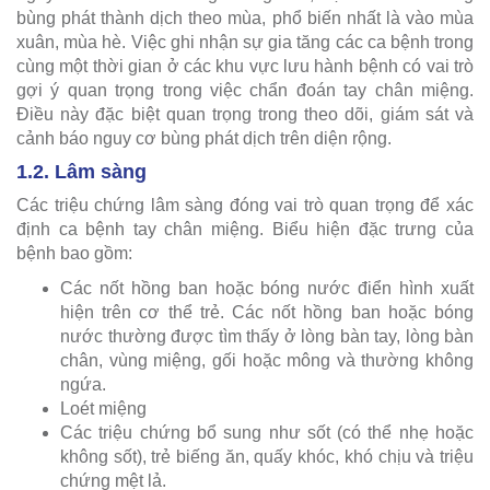
bùng phát thành dịch theo mùa, phổ biến nhất là vào mùa
xuân, mùa hè. Việc ghi nhận sự gia tăng các ca bệnh trong
cùng một thời gian ở các khu vực lưu hành bệnh có vai trò
gợi ý quan trọng trong việc chẩn đoán tay chân miệng.
Điều này đặc biệt quan trọng trong theo dõi, giám sát và
cảnh báo nguy cơ bùng phát dịch trên diện rộng.
1.2. Lâm sàng
Các triệu chứng lâm sàng đóng vai trò quan trọng để xác
định ca bệnh tay chân miệng. Biểu hiện đặc trưng của
bệnh bao gồm:
Các nốt hồng ban hoặc bóng nước điển hình xuất
hiện trên cơ thể trẻ. Các nốt hồng ban hoặc bóng
nước thường được tìm thấy ở lòng bàn tay, lòng bàn
chân, vùng miệng, gối hoặc mông và thường không
ngứa.
Loét miệng
Các triệu chứng bổ sung như sốt (có thể nhẹ hoặc
không sốt), trẻ biếng ăn, quấy khóc, khó chịu và triệu
chứng mệt lả.