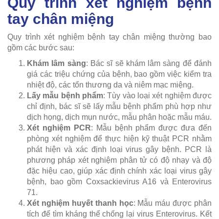
Quy trình xét nghiệm bệnh
tay chân miệng
Quy trình xét nghiệm bệnh tay chân miệng thường bao
gồm các bước sau:
Khám lâm sàng
: Bác sĩ sẽ khám lâm sàng để đánh
giá các triệu chứng của bệnh, bao gồm việc kiểm tra
nhiệt độ, các tổn thương da và niêm mạc miệng.
Lấy mẫu bệnh phẩm
: Tùy vào loại xét nghiệm được
chỉ định, bác sĩ sẽ lấy mẫu bệnh phẩm phù hợp như
dịch họng, dịch mụn nước, mẫu phân hoặc mẫu máu.
Xét nghiệm PCR
: Mẫu bệnh phẩm được đưa đến
phòng xét nghiệm để thực hiện kỹ thuật PCR nhằm
phát hiện và xác định loại virus gây bệnh. PCR là
phương pháp xét nghiệm phân tử có độ nhạy và độ
đặc hiệu cao, giúp xác định chính xác loại virus gây
bệnh, bao gồm Coxsackievirus A16 và Enterovirus
71.
Xét nghiệm huyết thanh học
: Mẫu máu được phân
tích để tìm kháng thể chống lại virus Enterovirus. Kết