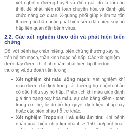
xét nghiệm đường huyết và điện giải đồ là tối cần
thiết để phát hiện rối loạn chuyển hóa và đánh giá
chức năng cơ quan. X-quang phổi giúp kiểm tra tổn
thương hô hấp hoặc phát hiện sớm dấu hiệu suy hô
hấp liên quan đến bệnh virus.
2.2. Các xét nghiệm theo dõi và phát hiện biến
chứng
Đối với bệnh tay chân miệng, biến chứng thường xảy ra
trên hệ tim mạch, thần kinh hoặc hô hấp. Các xét nghiệm
dưới đây được chỉ định nhằm phát hiện kịp thời tổn
thương và dự đoán tiên lượng:
Xét nghiệm khí máu động mạch
: Xét nghiệm khí
máu được chỉ định trong các trường hợp bệnh nhân
có dấu hiệu suy hô hấp. Phân tích khí máu giúp đánh
giá tình trạng oxy hóa máu, sự cân bằng kiềm - toan
trong cơ thể, từ đó hỗ trợ quyết định liệu pháp oxy
hoặc các biện pháp hỗ trợ khác.
Xét nghiệm Troponin I và siêu âm tim
: Khi bệnh
nhân xuất hiện nhịp tim nhanh ≥ 150 lần/phút hoặc