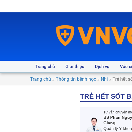
Trang chủ
Giới thiệu
Dịch vụ
Vắc x
Trang chủ
»
Thông tin bệnh học
»
Nhi
»
Trẻ hết s
TRẺ HẾT SỐT B
Tư vấn chuyên mô
BS Phan Ngu
Giang
Quản lý Y kho