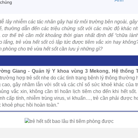
 chủng
dễ lây nhiễm các tác nhân gây hại từ môi trường bên ngoài, gây
ể, thường dẫn đến các triệu chứng sốt với các mức độ khác 
t, cơ thể trẻ cần một khoảng thời gian nhất định để “chữa làn
o lắng, trẻ vừa hết sốt có lập tức được tiêm vắc xin hay khôn
 phòng cho trẻ vừa hết sốt cần lưu ý những gì?
ờng Giang - Quản lý Y khoa vùng 3 Mekong, Hệ thống T
 trường hợp trẻ sốt nhẹ do các tình trạng bệnh lý thông thường
ng cao, gây nhầm lẫn với sốt và các chỉ số sức khoẻ khác của tr
hủng vắc xin, không cần trì hoãn lịch tiêm cho đến khi hết số
nh cấp tính, nhiễm trùng virus, vi khuẩn…, trẻ cần phải được ho
ức khoẻ phục hồi hoàn toàn.”