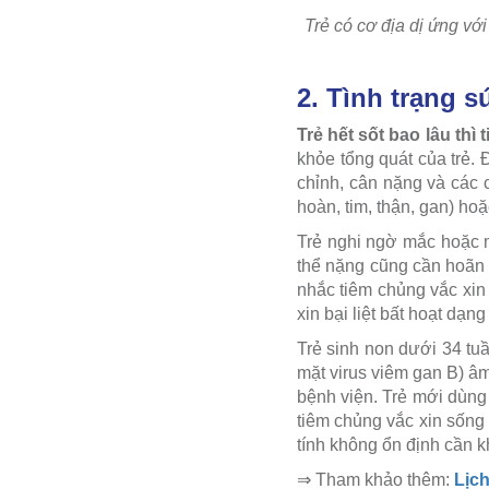
Trẻ có cơ địa dị ứng vớ
2. Tình trạng s
Trẻ hết sốt bao lâu th
khỏe tổng quát của trẻ. Đ
chỉnh, cân nặng và các 
hoàn, tim, thận, gan) ho
Trẻ nghi ngờ mắc hoặc 
thể nặng cũng cần hoãn 
nhắc tiêm chủng vắc xin 
xin bại liệt bất hoạt dạn
Trẻ sinh non dưới 34 tu
mặt virus viêm gan B) âm
bệnh viện. Trẻ mới dùng 
tiêm chủng vắc xin sống
tính không ổn định cần k
⇒ Tham khảo thêm:
Lịch