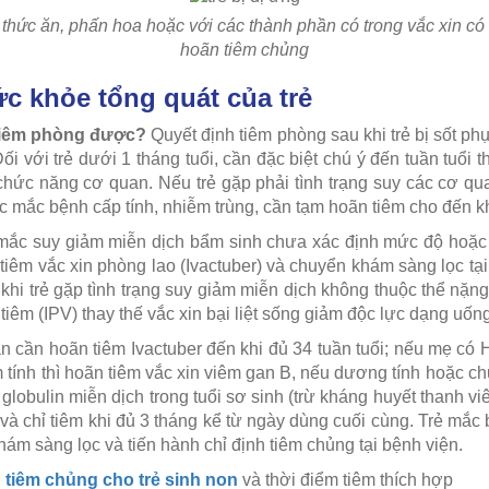
i thức ăn, phấn hoa hoặc với các thành phần có trong vắc xin có 
hoãn tiêm chủng
ức khỏe tổng quát của trẻ
ì tiêm phòng được?
Quyết định tiêm phòng sau khi trẻ bị sốt phụ
ối với trẻ dưới 1 tháng tuổi, cần đặc biệt chú ý đến tuần tuổi tha
chức năng cơ quan. Nếu trẻ gặp phải tình trạng suy các cơ qu
ặc mắc bệnh cấp tính, nhiễm trùng, cần tạm hoãn tiêm cho đến khi
mắc suy giảm miễn dịch bẩm sinh chưa xác định mức độ hoặc
tiêm vắc xin phòng lao (Ivactuber) và chuyển khám sàng lọc tại
khi trẻ gặp tình trạng suy giảm miễn dịch không thuộc thể nặn
g tiêm (IPV) thay thế vắc xin bại liệt sống giảm độc lực dạng uốn
ần cần hoãn tiêm Ivactuber đến khi đủ 34 tuần tuổi; nếu mẹ c
 tính thì hoãn tiêm vắc xin viêm gan B, nếu dương tính hoặc chư
globulin miễn dịch trong tuổi sơ sinh (trừ kháng huyết thanh 
 và chỉ tiêm khi đủ 3 tháng kể từ ngày dùng cuối cùng. Trẻ mắ
hám sàng lọc và tiến hành chỉ định tiêm chủng tại bệnh viện.
 tiêm chủng cho trẻ sinh non
và thời điểm tiêm thích hợp