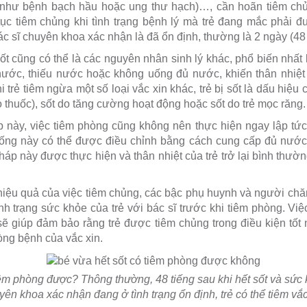
như bệnh bạch hầu hoặc ung thư hạch)…, cần hoãn tiêm chủ
 tục tiêm chủng khi tình trạng bệnh lý mà trẻ đang mắc phải đ
c sĩ chuyên khoa xác nhận là đã ổn định, thường là 2 ngày (48 ti
t cũng có thể là các nguyên nhân sinh lý khác, phổ biến nhất l
nước, thiếu nước hoặc không uống đủ nước, khiến thân nhiệt t
 trẻ tiêm ngừa một số loại vắc xin khác, trẻ bị sốt là dấu hiệu
o thuốc), sốt do tăng cường hoạt động hoặc sốt do trẻ mọc răng.
này, việc tiêm phòng cũng không nên thực hiện ngay lập tức.
uống này có thể được điều chỉnh bằng cách cung cấp đủ nước,
háp này được thực hiện và thân nhiệt của trẻ trở lại bình thườn
iệu quả của việc tiêm chủng, các bậc phụ huynh và người chă
ình trạng sức khỏe của trẻ với bác sĩ trước khi tiêm phòng. Vi
ẽ giúp đảm bảo rằng trẻ được tiêm chủng trong điều kiện tốt nh
ng bệnh của vắc xin.
tiêm phòng được? Thông thường, 48 tiếng sau khi hết sốt và sức
yên khoa xác nhận đang ở tình trạng ổn định, trẻ có thể tiêm vắc