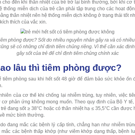
cho đến khi thân nhiệt của trẻ trở lại bình thường, bởi khi cơ
hệ thống miễn dịch của trẻ cần phải tập trung cho các hoạt độn
ằng thân nhiệt nên hệ thống miễn dịch không ở trạng thái tốt n
ích thích của vắc xin.
ì tiêm phòng được? Sốt do nhiều nguyên nhân gây ra và có nhiề
 cũng sẽ có những chỉ định tiêm chủng riêng. Vì thể cần xác đ
gây sốt của trẻ để chỉ định tiêm chủng chính xác
bao lâu thì tiêm phòng được?
ể tiêm phòng sau khi hết sốt 48 giờ để đảm bảo sức khỏe ổn 
n.
hiên của cơ thể khi chống lại nhiễm trùng, tuy nhiên, việc ti
uy cơ phản ứng không mong muốn. Theo quy định của Bộ Y tế,
hi trẻ đang sốt ≥ 38°C hoặc có thân nhiệt hạ ≤ 35,5°C cần đượ
rở về mức bình thường.
t do đang mắc các bệnh lý cấp tính, chẳng hạn như nhiễm trùng 
rẻ mắc các bệnh thấp khớp (như viêm khớp dạng thấp, bệnh lu