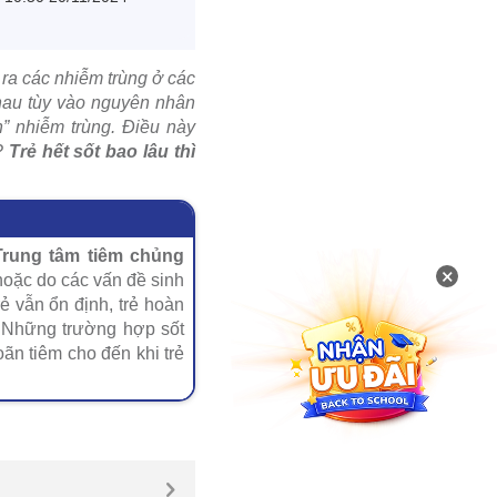
 ra các nhiễm trùng ở các
nhau tùy vào nguyên nhân
h” nhiễm trùng. Điều này
g?
Trẻ hết sốt bao lâu thì
rung tâm tiêm chủng
×
 hoặc do các vấn đề sinh
ẻ vẫn ổn định, trẻ hoàn
t. Những trường hợp sốt
ãn tiêm cho đến khi trẻ