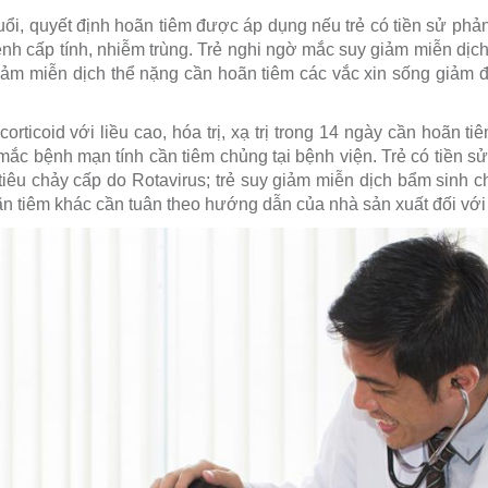
 tuổi, quyết định hoãn tiêm được áp dụng nếu trẻ có tiền sử phản
nh cấp tính, nhiễm trùng. Trẻ nghi ngờ mắc suy giảm miễn dịc
ảm miễn dịch thể nặng cần hoãn tiêm các vắc xin sống giảm đ
 corticoid với liều cao, hóa trị, xạ trị trong 14 ngày cần hoãn 
 mắc bệnh mạn tính cần tiêm chủng tại bệnh viện. Trẻ có tiền sử
tiêu chảy cấp do Rotavirus; trẻ suy giảm miễn dịch bẩm sinh ch
 tiêm khác cần tuân theo hướng dẫn của nhà sản xuất đối với t