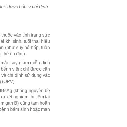
thể được bác sĩ chỉ định
 thuộc vào tình trạng sức
i khi sinh, tuổi thai hiệu
an (như suy hô hấp, tuần
 trẻ ổn định.
 mắc suy giảm miễn dịch
 bệnh viện; chỉ được cân
g và chỉ định sử dụng vắc
g (OPV).
ó HBsAg (kháng nguyên bề
a xét nghiệm thì tiêm tại
viêm gan B) cũng tạm hoãn
c bệnh bẩm sinh hoặc mạn