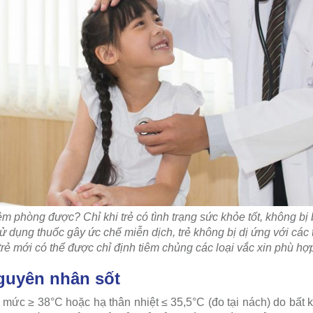
tiêm phòng được? Chỉ khi trẻ có tình trạng sức khỏe tốt, không bị
sử dụng thuốc gây ức chế miễn dịch, trẻ không bị dị ứng với các
trẻ mới có thể được chỉ định tiêm chủng các loại vắc xin phù hợ
guyên nhân sốt
t mức ≥ 38°C hoặc hạ thân nhiệt ≤ 35,5°C (đo tại nách) do bất