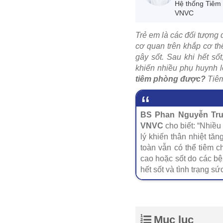
Hệ thống Tiêm
VNVC
Trẻ em là các đối tượng 
cơ quan trên khắp cơ th
gây sốt. Sau khi hết số
khiến nhiều phụ huynh l
tiêm phòng được?
Tiêm
BS Phan Nguyễn Trư
VNVC
cho biết: “Nhiều
lý khiến thân nhiệt tă
toàn vẫn có thể tiêm c
cao hoặc sốt do các bệ
hết sốt và tình trạng s
Mục lục