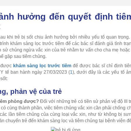
ảnh hưởng đến quyết định tiê
t
au khi trẻ bị sốt chịu ảnh hưởng bởi nhiều yếu tố quan trọn
rình khám sàng lọc trước tiêm để các bác sĩ đánh giá tình trạn
ịch sử chủng ngừa vắc xin của trẻ nhằm tư vấn cho cha mẹ hoặc 
ể gặp sau tiêm chủng.
n được
khám sàng lọc trước tiêm
để được bác sĩ chỉ định ti
 Y tế ban hành ngày 27/03/2023 (
1
), dưới đây là các yếu tố 
sốt:
ng, phản vệ của trẻ
ì tiêm phòng được?
Đối với những trẻ có tiền sử phản vệ độ III 
n có cùng thành phần, việc tiêm chủng vắc xin cần phải chống chỉ
ác lần tiêm chủng của cùng loại vắc xin, như từ không bị sư
thì cần chuyển trẻ đến khám sàng lọc và tiêm chủng tại bệnh viện 