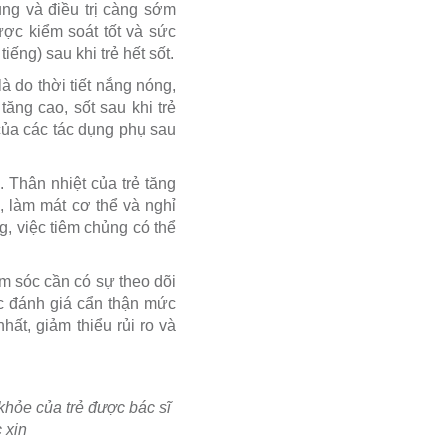
ng và điều trị càng sớm
ược kiểm soát tốt và sức
ếng) sau khi trẻ hết sốt.
à do thời tiết nắng nóng,
ăng cao, sốt sau khi trẻ
 của các tác dụng phụ sau
 Thân nhiệt của trẻ tăng
 làm mát cơ thể và nghỉ
g, việc tiêm chủng có thể
m sóc cần có sự theo dõi
ệc đánh giá cẩn thận mức
ất, giảm thiểu rủi ro và
 khỏe của trẻ được bác sĩ
 xin