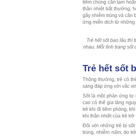
tiêm chủng cần tạm hoãn 
thân nhiệt bất thường, 
gây nhiễm trùng và cân b
ứng miễn dịch từ những k
Trẻ hết sốt bao lâu th
nhau. Mỗi tình trạng sốt
Trẻ hết sốt 
Thông thường, trẻ có th
sàng đáp ứng với vắc xi
Sốt là một phản ứng tự n
cao có thể gia tăng ng
trẻ khi đi tiêm phòng, k
khi thân nhiệt của trẻ t
Đối với những trẻ bị số
trùng, nhiễm nấm, do t