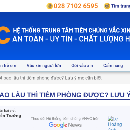
028 7102 6595
Tìm tru
HỆ THỐNG TRUNG TÂM TIÊM CHỦNG VẮC XIN
AN TOÀN - UY TÍN - CHẤT LƯỢNG 
in trẻ em
Vắc xin người lớn
Gói vắc xin
Cẩm nang
ốt bao lâu thì tiêm phòng được? Lưu ý mẹ cần biết
AO LÂU THÌ TIÊM PHÒNG ĐƯỢC? LƯU Ý
n bài viết
yễn Trường
a