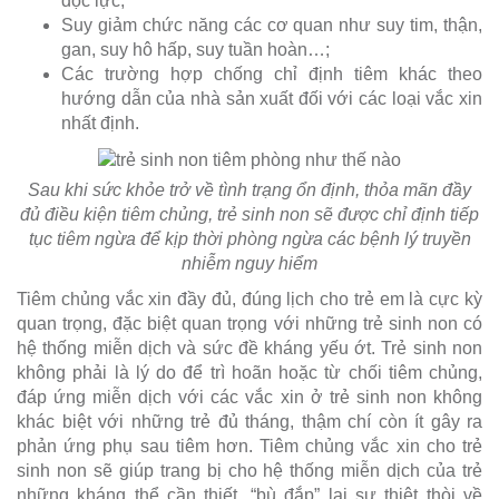
độc lực;
Suy giảm chức năng các cơ quan như suy tim, thận,
gan, suy hô hấp, suy tuần hoàn…;
Các trường hợp chống chỉ định tiêm khác theo
hướng dẫn của nhà sản xuất đối với các loại vắc xin
nhất định.
Sau khi sức khỏe trở về tình trạng ổn định, thỏa mãn đầy
đủ điều kiện tiêm chủng, trẻ sinh non sẽ được chỉ định tiếp
tục tiêm ngừa để kịp thời phòng ngừa các bệnh lý truyền
nhiễm nguy hiểm
Tiêm chủng vắc xin đầy đủ, đúng lịch cho trẻ em là cực kỳ
quan trọng, đặc biệt quan trọng với những trẻ sinh non có
hệ thống miễn dịch và sức đề kháng yếu ớt. Trẻ sinh non
không phải là lý do để trì hoãn hoặc từ chối tiêm chủng,
đáp ứng miễn dịch với các vắc xin ở trẻ sinh non không
khác biệt với những trẻ đủ tháng, thậm chí còn ít gây ra
phản ứng phụ sau tiêm hơn. Tiêm chủng vắc xin cho trẻ
sinh non sẽ giúp trang bị cho hệ thống miễn dịch của trẻ
những kháng thể cần thiết, “bù đắp” lại sự thiệt thòi về