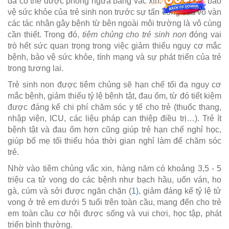
đã có thể được phòng ngừa bằng vắc xin. Do đó, việc bảo
vệ sức khỏe của trẻ sinh non trước sự tấn công của vô vàn
các tác nhân gây bệnh từ bên ngoài môi trường là vô cùng
cần thiết. Trong đó,
tiêm chủng cho trẻ sinh non
đóng vai
trò hết sức quan trọng trong việc giảm thiểu nguy cơ mắc
bệnh, bảo vệ sức khỏe, tính mạng và sự phát triển của trẻ
trong tương lai.
Trẻ sinh non được tiêm chủng sẽ hạn chế tối đa nguy cơ
mắc bệnh, giảm thiểu tỷ lệ bệnh tật, đau ốm, từ đó tiết kiệm
được đáng kể chi phí chăm sóc y tế cho trẻ (thuốc thang,
nhập viện, ICU, các liệu pháp can thiệp điều trị…). Trẻ ít
bệnh tật và đau ốm hơn cũng giúp trẻ hạn chế nghỉ học,
giúp bố mẹ tối thiểu hóa thời gian nghỉ làm để chăm sóc
trẻ.
Nhờ vào tiêm chủng vắc xin, hàng năm có khoảng 3,5 - 5
triệu ca tử vong do các bệnh như bạch hầu, uốn ván, ho
gà, cúm và sởi được ngăn chặn (
1
), giảm đáng kể tỷ lệ tử
vong ở trẻ em dưới 5 tuổi trên toàn cầu, mang đến cho trẻ
em toàn cầu cơ hội được sống và vui chơi, học tập, phát
triển bình thường.