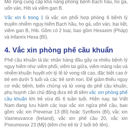
Mở rộng cung cấp khả năng phòng bệnh Bạch hầu, ho gà,
uốn ván, Hib và viêm gan B.
Vắc xin 6 trong 1
là vắc xin phối hợp phòng 6 bệnh lý
truyền nhiễm nguy hiểm Bạch hầu, ho gà, uốn ván, bại liệt,
viêm gan B, Hib. Gồm có 2 loại, bao gồm Hexaxim (Pháp)
và Infanrix Hexa (Bỉ).
4. Vắc xin phòng phế cầu khuẩn
Phế cầu khuẩn là tác nhân hàng đầu gây ra nhiều bệnh lý
nguy hiểm như viêm phổi, viêm tai giữa, viêm màng não và
nhiễm khuẩn huyết với tỷ lệ tử vong rất cao, đặc biệt cao ở
trẻ em dưới 5 tuổi và các trẻ sinh non. Để giảm thiểu nguy
cơ mắc bệnh, biến chứng và tử vong do phế cầu khuẩn,
phụ huynh cần chủ động đưa trẻ đi tiêm
vắc xin phòng phế
cầu khuẩn
khi trẻ vừa đủ 6 tuần tuổi. Hiện nay, tại Việt
Nam đang lưu hành các loại vắc xin ngừa phế cầu, bao
gồm: vắc xin Prevenar 13 (Bỉ) hoặc Synflorix (Bỉ), vắc xin
Vaxneuvance (Ireland), vắc xin phế cầu 20, vắc xin
Pneumovax 23 (Mỹ) (tiêm cho trẻ từ 2 tuổi trở lên).