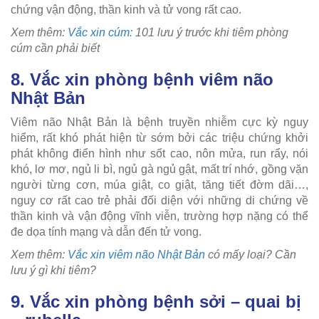
chứng vận động, thần kinh và tử vong rất cao.
Xem thêm:
Vắc xin cúm
: 101 lưu ý trước khi tiêm phòng
cúm cần phải biết
8. Vắc xin phòng bệnh viêm não
Nhật Bản
Viêm não Nhật Bản là bệnh truyền nhiễm cực kỳ nguy
hiểm, rất khó phát hiện từ sớm bởi các triệu chứng khởi
phát không điển hình như sốt cao, nôn mửa, run rẩy, nói
khó, lơ mơ, ngủ li bì, ngủ gà ngủ gật, mất trí nhớ, gồng vặn
người từng cơn, múa giật, co giật, tăng tiết đờm dãi…,
nguy cơ rất cao trẻ phải đối diện với những di chứng về
thần kinh và vận động vĩnh viễn, trường hợp nặng có thể
đe dọa tính mạng và dẫn đến tử vong.
Xem thêm:
Vắc xin viêm não Nhật Bản
có mấy loại? Cần
lưu ý gì khi tiêm?
9. Vắc xin phòng bệnh sởi – quai bị