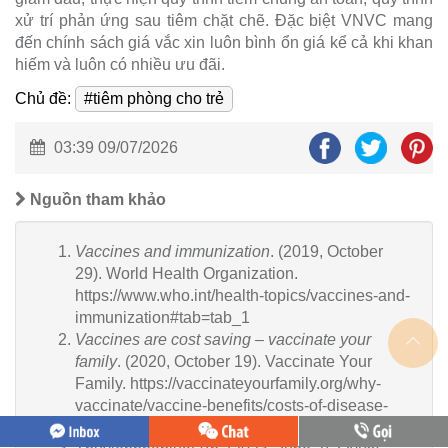
xử trí phản ứng sau tiêm chặt chẽ. Đặc biệt VNVC mang
đến chính sách giá vắc xin luôn bình ổn giá kể cả khi khan
hiếm và luôn có nhiều ưu đãi.
Chủ đề:
#tiêm phòng cho trẻ
03:39 09/07/2026
Nguồn tham khảo
Vaccines and immunization
. (2019, October
29). World Health Organization.
https://www.who.int/health-topics/vaccines-and-
immunization#tab=tab_1
Vaccines are cost saving – vaccinate your
family
. (2020, October 19). Vaccinate Your
Family. https://vaccinateyourfamily.org/why-
vaccinate/vaccine-benefits/costs-of-disease-
outbreaks/