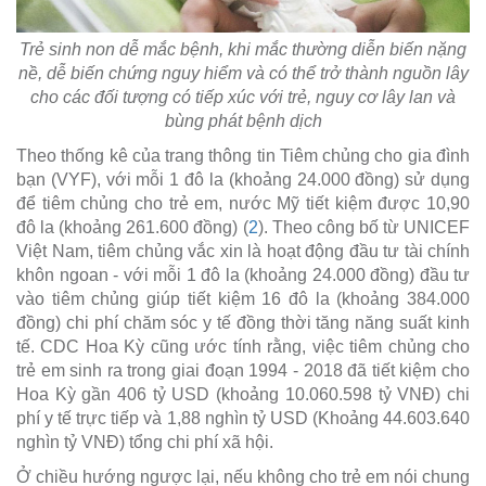
Trẻ sinh non dễ mắc bệnh, khi mắc thường diễn biến nặng
nề, dễ biến chứng nguy hiểm và có thể trở thành nguồn lây
cho các đối tượng có tiếp xúc với trẻ, nguy cơ lây lan và
bùng phát bệnh dịch
Theo thống kê của trang thông tin Tiêm chủng cho gia đình
bạn (VYF), với mỗi 1 đô la (khoảng 24.000 đồng) sử dụng
để tiêm chủng cho trẻ em, nước Mỹ tiết kiệm được 10,90
đô la (khoảng 261.600 đồng) (
2
). Theo công bố từ UNICEF
Việt Nam, tiêm chủng vắc xin là hoạt động đầu tư tài chính
khôn ngoan - với mỗi 1 đô la (khoảng 24.000 đồng) đầu tư
vào tiêm chủng giúp tiết kiệm 16 đô la (khoảng 384.000
đồng) chi phí chăm sóc y tế đồng thời tăng năng suất kinh
tế. CDC Hoa Kỳ cũng ước tính rằng, việc tiêm chủng cho
trẻ em sinh ra trong giai đoạn 1994 - 2018 đã tiết kiệm cho
Hoa Kỳ gần 406 tỷ USD (khoảng 10.060.598 tỷ VNĐ) chi
phí y tế trực tiếp và 1,88 nghìn tỷ USD (Khoảng 44.603.640
nghìn tỷ VNĐ) tổng chi phí xã hội.
Ở chiều hướng ngược lại, nếu không cho trẻ em nói chung