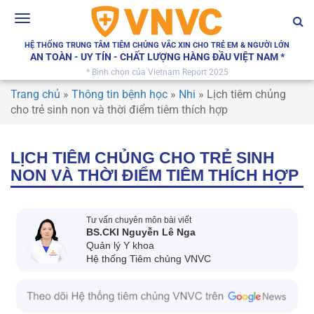
Toggle
navigation
HỆ THỐNG TRUNG TÂM TIÊM CHỦNG VẮC XIN CHO TRẺ EM & NGƯỜI LỚN
AN TOÀN - UY TÍN - CHẤT LƯỢNG HÀNG ĐẦU VIỆT NAM *
* Bình chọn của Vietnam Report 2025
Trang chủ
»
Thông tin bệnh học
»
Nhi
»
Lịch tiêm chủng
cho trẻ sinh non và thời điểm tiêm thích hợp
LỊCH TIÊM CHỦNG CHO TRẺ SINH
NON VÀ THỜI ĐIỂM TIÊM THÍCH HỢP
Tư vấn chuyên môn bài viết
BS.CKI Nguyễn Lê Nga
Quản lý Y khoa
Hệ thống Tiêm chủng VNVC