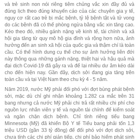
và trẻ sinh non nói riêng tiêm chủng vắc xin đầy đủ và
đúng lịch theo đúng khuyến cáo của các chuyên gia y tế,
nguy cơ rất cao trẻ bị mắc bệnh, tỷ lệ bệnh tật và tử vong
do các bệnh đã có thể phòng ngừa bằng vắc xin tăng cao.
Kéo theo đó, nhiều gánh nặng về kinh tế, tài chính và xã
hội gia tăng từ quy mô hộ gia đình và rộng hơn nữa, ảnh
hưởng đến an sinh xã hội của quốc gia và thậm chí là toàn
cầu. Có thể hình dung cụ thể cho sự ảnh hưởng liên đới
này thông qua những gánh nặng, thiệt hại và hậu quả mà
đại dịch Covid-19 đã gây ra và để lại nhiều dư âm kéo dài
cho đến hiện nay. Gần đây, dịch sởi đang gia tăng trên
toàn cầu và tại Việt Nam theo chu kỳ 4 - 5 năm.
Năm 2019, nước Mỹ phải đối phó với đợt bùng phát bệnh
sởi, mặc dù chỉ ghi nhận khoảng 1.282 ca mắc trên 31
bang nhưng cả nước Mỹ phải chi trả rất nhiều chi phí cho
nguồn lực nhân viên y tế và nguồn tài chính để kiểm soát
và ngăn chặn dịch bệnh. Chỉ tính riêng tiểu bang
Minnesota (Mỹ) đã khiến Bộ Y tế Tiểu bang phải tốn 1,3
triệu USD (gần 33 tỷ đồng) để đối phó với đợt dịch sởi,
chưa tính các chi phí gián tiếp, chi phí bảo hiểm phát sinh