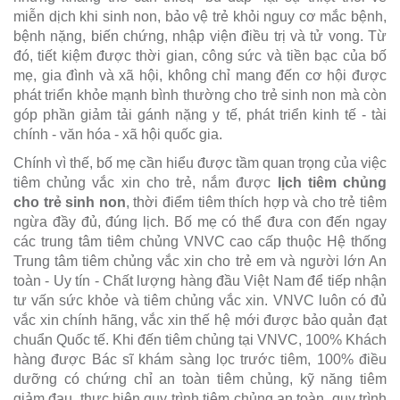
miễn dịch khi sinh non, bảo vệ trẻ khỏi nguy cơ mắc bệnh,
bệnh nặng, biến chứng, nhập viện điều trị và tử vong. Từ
đó, tiết kiệm được thời gian, công sức và tiền bạc của bố
mẹ, gia đình và xã hội, không chỉ mang đến cơ hội được
phát triển khỏe mạnh bình thường cho trẻ sinh non mà còn
góp phần giảm tải gánh nặng y tế, phát triển kinh tế - tài
chính - văn hóa - xã hội quốc gia.
Chính vì thế, bố mẹ cần hiểu được tầm quan trọng của việc
tiêm chủng vắc xin cho trẻ, nắm được
lịch tiêm chủng
cho trẻ sinh non
, thời điểm tiêm thích hợp và cho trẻ tiêm
ngừa đầy đủ, đúng lịch. Bố mẹ có thể đưa con đến ngay
các trung tâm tiêm chủng VNVC cao cấp thuộc Hệ thống
Trung tâm tiêm chủng vắc xin cho trẻ em và người lớn An
toàn - Uy tín - Chất lượng hàng đầu Việt Nam để tiếp nhận
tư vấn sức khỏe và tiêm chủng vắc xin. VNVC luôn có đủ
vắc xin chính hãng, vắc xin thế hệ mới được bảo quản đạt
chuẩn Quốc tế. Khi đến tiêm chủng tại VNVC, 100% Khách
hàng được Bác sĩ khám sàng lọc trước tiêm, 100% điều
dưỡng có chứng chỉ an toàn tiêm chủng, kỹ năng tiêm
giảm đau, thực hiện quy trình tiêm chủng an toàn, quy trình