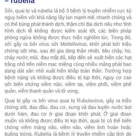
– rubella
Sởi, quai bị và rubella là bộ 3 bệnh lý truyền nhiễm cực kỳ
nguy hiểm với khả năng lây lan mạnh mẽ, nhanh chóng và
có thể bùng phát thành dịch, thậm chí đại dịch nếu như tình
hình dịch tễ không được kiểm soát tốt, các biện pháp
phòng ngừa không được thực hiện nghiêm túc. Trong đó,
sởi gây ra bởi virus sởi Morbillivirus, khởi phát bởi triệu
chứng sốt nhẹ, sau đó gia tăng thân nhiệt, tiêu chảy, ho,
chảy nước mũi, đau mắt đỏ, tiếp đến sẽ xuất hiện các hạt
trắng nhỏ trên niêm mạc miệng cùng nhiều mảng phát ban
dạng dát sẩn nhỏ xuất hiện khắp toàn thân. Trường hợp
bệnh nặng và không được điều trị kịp thời, nguy cơ cao
sởi biến chứng viêm não, viêm tai, viêm phổi, viêm phế
quản, viêm thanh quản và tử vong.
Quai bị gây ra bởi virus quai bị Rubulavirus, gây ra triệu
chứng sốt, đau đầu, đau cơ, sưng và đau tuyến nước bọt
dưới hàm, đau cơ ở giai đoạn khởi phát. Ở giai đoạn
muộn và không được điều trị kịp thời, quai bị có thể biến
chứng viêm màng não, viêm não, viêm tinh hoàn hoặc
buồng trứng. Rubella là bệnh lý truyền nhiễm cấp tính do