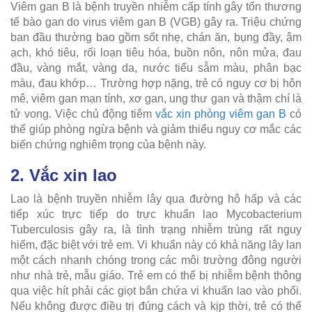
Viêm gan B là bệnh truyền nhiễm cấp tính gây tổn thương
tế bào gan do virus viêm gan B (VGB) gây ra. Triệu chứng
ban đầu thường bao gồm sốt nhẹ, chán ăn, bụng đầy, ậm
ạch, khó tiêu, rối loạn tiêu hóa, buồn nôn, nôn mửa, đau
đầu, vàng mắt, vàng da, nước tiểu sẫm màu, phân bạc
màu, đau khớp… Trường hợp nặng, trẻ có nguy cơ bị hôn
mê, viêm gan mạn tính, xơ gan, ung thư gan và thậm chí là
tử vong. Việc chủ động tiêm
vắc xin phòng viêm gan B
có
thể giúp phòng ngừa bệnh và giảm thiểu nguy cơ mắc các
biến chứng nghiêm trọng của bệnh này.
2. Vắc xin lao
Lao là bệnh truyền nhiễm lây qua đường hô hấp và các
tiếp xúc trực tiếp do trực khuẩn lao Mycobacterium
Tuberculosis gây ra, là tình trạng nhiễm trùng rất nguy
hiểm, đặc biệt với trẻ em. Vi khuẩn này có khả năng lây lan
một cách nhanh chóng trong các môi trường đông người
như nhà trẻ, mẫu giáo. Trẻ em có thể bị nhiễm bệnh thông
qua việc hít phải các giọt bắn chứa vi khuẩn lao vào phổi.
Nếu không được điều trị đúng cách và kịp thời, trẻ có thể