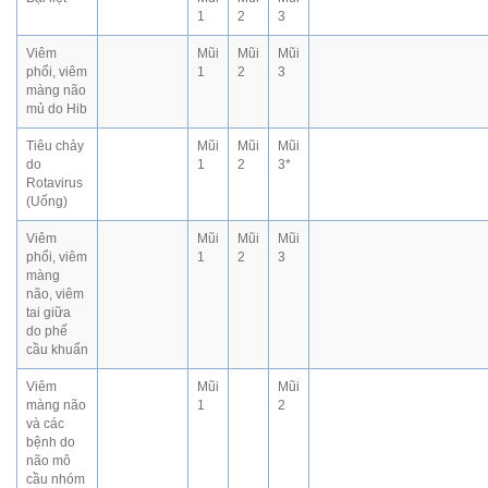
1
2
3
Viêm
Mũi
Mũi
Mũi
phổi, viêm
1
2
3
màng não
mủ do Hib
Tiêu chảy
Mũi
Mũi
Mũi
do
1
2
3
*
Rotavirus
(Uống)
Viêm
Mũi
Mũi
Mũi
phổi, viêm
1
2
3
màng
não, viêm
tai giữa
do phế
cầu khuẩn
Viêm
Mũi
Mũi
màng não
1
2
và các
bệnh do
não mô
cầu nhóm