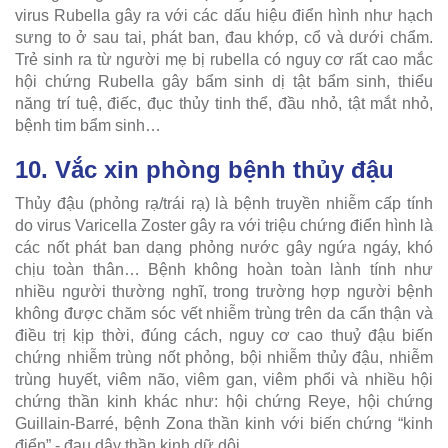
virus Rubella gây ra với các dấu hiệu điển hình như hạch
sưng to ở sau tai, phát ban, đau khớp, cổ và dưới chẩm.
Trẻ sinh ra từ người mẹ bị rubella có nguy cơ rất cao mắc
hội chứng Rubella gây bẩm sinh dị tật bẩm sinh, thiểu
năng trí tuệ, điếc, đục thủy tinh thể, đầu nhỏ, tật mắt nhỏ,
bệnh tim bẩm sinh…
10. Vắc xin phòng bệnh thủy đậu
Thủy đậu (phỏng rạ/trái rạ) là bệnh truyền nhiễm cấp tính
do virus Varicella Zoster gây ra với triệu chứng điển hình là
các nốt phát ban dạng phỏng nước gây ngứa ngáy, khó
chịu toàn thân… Bệnh không hoàn toàn lành tính như
nhiều người thường nghĩ, trong trường hợp người bệnh
không được chăm sóc vết nhiễm trùng trên da cẩn thận và
điều trị kịp thời, đúng cách, nguy cơ cao thuỷ đậu biến
chứng nhiễm trùng nốt phỏng, bội nhiễm thủy đậu, nhiễm
trùng huyết, viêm não, viêm gan, viêm phổi và nhiều hội
chứng thần kinh khác như: hội chứng Reye, hội chứng
Guillain-Barré, bệnh Zona thần kinh với biến chứng “kinh
điển” - đau dây thần kinh dữ dội...