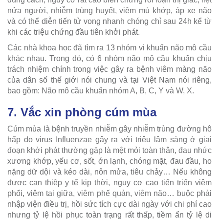
nửa người, nhiễm trùng huyết, viêm mủ khớp, áp xe não
và có thể diễn tiến tử vong nhanh chóng chỉ sau 24h kể từ
khi các triệu chứng đầu tiên khởi phát.
Các nhà khoa học đã tìm ra 13 nhóm vi khuẩn não mô cầu
khác nhau. Trong đó, có 6 nhóm não mô cầu khuẩn chịu
trách nhiệm chính trong việc gây ra bệnh viêm màng não
của dân số thế giới nói chung và tại Việt Nam nói riêng,
bao gồm: Não mô cầu khuẩn nhóm A, B, C, Y và W, X.
7. Vắc xin phòng cúm mùa
Cúm mùa là bệnh truyền nhiễm gây nhiễm trùng đường hô
hấp do virus Influenzae gây ra với triệu lâm sàng ở giai
đoạn khởi phát thường gặp là mệt mỏi toàn thân, đau nhức
xương khớp, yếu cơ, sốt, ớn lạnh, chóng mặt, đau đầu, ho
nặng dữ dội và kéo dài, nôn mửa, tiêu chảy… Nếu không
được can thiệp y tế kịp thời, nguy cơ cao tiến triển viêm
phổi, viêm tai giữa, viêm phế quản, viêm não… buộc phải
nhập viện điều trị, hồi sức tích cực dài ngày với chi phí cao
nhưng tỷ lệ hồi phục toàn trạng rất thấp, tiềm ẩn tỷ lệ di