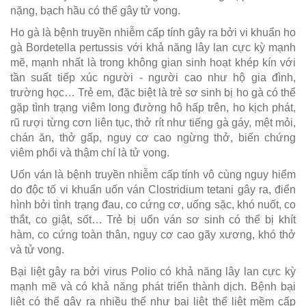
nặng, bạch hầu có thể gây tử vong.
Ho gà là bệnh truyền nhiễm cấp tính gây ra bởi vi khuẩn ho
gà Bordetella pertussis với khả năng lây lan cực kỳ mạnh
mẽ, mạnh nhất là trong không gian sinh hoạt khép kín với
tần suất tiếp xúc người - người cao như hộ gia đình,
trường học… Trẻ em, đặc biệt là trẻ sơ sinh bị ho gà có thể
gặp tình trạng viêm long đường hô hấp trên, ho kịch phát,
rũ rượi từng cơn liên tục, thở rít như tiếng gà gáy, mệt mỏi,
chán ăn, thở gấp, nguy cơ cao ngừng thở, biến chứng
viêm phổi và thậm chí là tử vong.
Uốn ván là bệnh truyền nhiễm cấp tính vô cùng nguy hiểm
do độc tố vi khuẩn uốn ván Clostridium tetani gây ra, điển
hình bởi tình trạng đau, co cứng cơ, uống sặc, khó nuốt, co
thắt, co giật, sốt… Trẻ bị uốn ván sơ sinh có thể bị khít
hàm, co cứng toàn thân, nguy cơ cao gãy xương, khó thở
và tử vong.
Bại liệt gây ra bởi virus Polio có khả năng lây lan cực kỳ
mạnh mẽ và có khả năng phát triển thành dịch. Bệnh bại
liệt có thể gây ra nhiều thể như bại liệt thể liệt mềm cấp