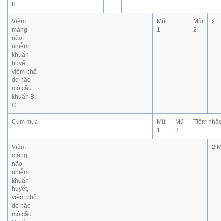
B
Viêm
Mũi
Mũi
x
màng
1
2
não,
nhiễm
khuẩn
huyết,
viêm phổi
do não
mô cầu
khuẩn B,
C
Cúm mùa
Mũi
Mũi
Tiêm nhắc
1
2
Viêm
2 M
màng
não,
nhiễm
khuẩn
huyết,
viêm phổi
do não
mô cầu