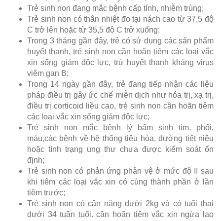
Trẻ sinh non đang mắc bệnh cấp tính, nhiễm trùng;
Trẻ sinh non có thân nhiệt đo tại nách cao từ 37,5 độ
C trở lên hoặc từ 35,5 độ C trở xuống;
Trong 3 tháng gần đây, trẻ có sử dụng các sản phẩm
huyết thanh, trẻ sinh non cần hoãn tiêm các loại vắc
xin sống giảm độc lực, trừ huyết thanh kháng virus
viêm gan B;
Trong 14 ngày gần đây, trẻ đang tiếp nhận các liệu
pháp điều trị gây ức chế miễn dịch như hóa trị, xạ trị,
điều trị corticoid liều cao, trẻ sinh non cần hoãn tiêm
các loại vắc xin sống giảm độc lực;
Trẻ sinh non mắc bệnh lý bẩm sinh tim, phổi,
máu,các bệnh về hệ thống tiêu hóa, đường tiết niệu
hoặc tình trạng ung thư chưa được kiểm soát ổn
định;
Trẻ sinh non có phản ứng phản vệ ở mức độ II sau
khi tiêm các loại vắc xin có cùng thành phần ở lần
tiêm trước;
Trẻ sinh non có cân nặng dưới 2kg và có tuổi thai
dưới 34 tuần tuổi. cần hoãn tiêm vắc xin ngừa lao