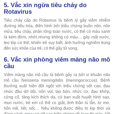
5. Vắc xin ngừa tiêu chảy do
Rotavirus
Tiêu chảy cấp do Rotavirus là bệnh lý gây viêm nhiễm
đường tiêu hóa, điển hình bởi triệu chứng buồn nôn, nôn
mửa, tiêu chảy, phân lỏng toàn nước, có thể có màu xanh
lá kèm đờm, nhớt nhưng không có máu… gây mất nước,
teo tóp cơ thể, khiến trẻ suy kiệt, ảnh hưởng nghiêm trọng
đến sức khỏe của trẻ, có thể gây tử vong.
6. Vắc xin phòng viêm màng não mô
cầu
Viêm màng não mô cầu là bệnh gây ra bởi vi khuẩn não
mô cầu Neisseria meningitidis (meningococcus). Bệnh
thường xuất hiện đột ngột với triệu chứng sốt cao, đau
nhức đầu dữ dội, nôn vọt, táo bón, nhức cơ, đau khớp,
cứng cổ, tăng kích thích da, có ban xuất huyết hình sao,
mụn nước, trẻ em có thể co giật, tinh thần lú lẫn, lơ mơ,
hôn mê, liệt, sốc… Nếu không được điều trị kịp thời và
đúng cách, nguy cơ rất cao biến chứng rối loạn thị giác, liệt