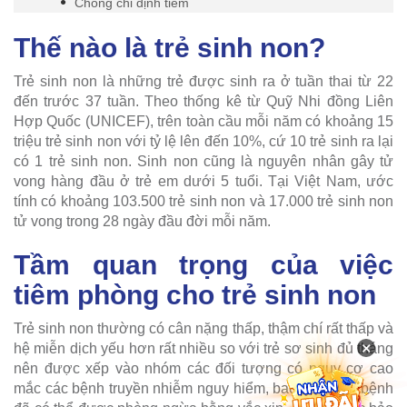
Chống chỉ định tiêm
Thế nào là trẻ sinh non?
Trẻ sinh non là những trẻ được sinh ra ở tuần thai từ 22
đến trước 37 tuần. Theo thống kê từ Quỹ Nhi đồng Liên
Hợp Quốc (UNICEF), trên toàn cầu mỗi năm có khoảng 15
triệu trẻ sinh non với tỷ lệ lên đến 10%, cứ 10 trẻ sinh ra lại
có 1 trẻ sinh non. Sinh non cũng là nguyên nhân gây tử
vong hàng đầu ở trẻ em dưới 5 tuổi. Tại Việt Nam, ước
tính có khoảng 103.500 trẻ sinh non và 17.000 trẻ sinh non
tử vong trong 28 ngày đầu đời mỗi năm.
Tầm quan trọng của việc
tiêm phòng cho trẻ sinh non
Trẻ sinh non thường có cân nặng thấp, thậm chí rất thấp và
×
hệ miễn dịch yếu hơn rất nhiều so với trẻ sơ sinh đủ tháng
nên được xếp vào nhóm các đối tượng có nguy cơ cao
mắc các bệnh truyền nhiễm nguy hiểm, bao gồm các bệnh