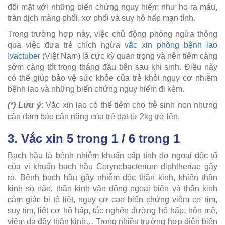
đối mặt với những biến chứng nguy hiểm như ho ra máu,
tràn dịch màng phổi, xơ phổi và suy hô hấp mạn tính.
Trong trường hợp này, việc chủ động phòng ngừa thông
qua việc đưa trẻ chích ngừa
vắc xin phòng bệnh lao
Ivactuber
(Việt Nam) là cực kỳ quan trọng và nên tiêm càng
sớm càng tốt trong tháng đầu tiên sau khi sinh. Điều này
có thể giúp bảo vệ sức khỏe của trẻ khỏi nguy cơ nhiễm
bệnh lao và những biến chứng nguy hiểm đi kèm.
(*) Lưu ý
: Vắc xin lao có thể tiêm cho trẻ sinh non nhưng
cần đảm bảo cân nặng của trẻ đạt từ 2kg trở lên.
3. Vắc xin 5 trong 1 / 6 trong 1
Bạch hầu là bệnh nhiễm khuẩn cấp tính do ngoại độc tố
của vi khuẩn bạch hầu Corynebacterium diphtheriae gây
ra. Bệnh bạch hầu gây nhiễm độc thần kinh, khiến thần
kinh sọ não, thần kinh vận động ngoại biên và thần kinh
cảm giác bị tê liệt, nguy cơ cao biến chứng viêm cơ tim,
suy tim, liệt cơ hô hấp, tắc nghẽn đường hô hấp, hôn mê,
viêm đa dây thần kinh… Trong nhiều trường hợp diễn biến