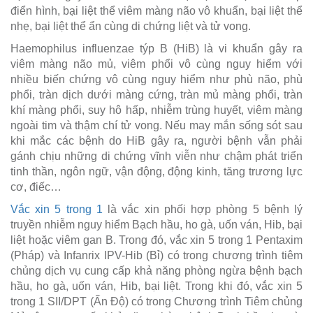
điển hình, bại liệt thể viêm màng não vô khuẩn, bại liệt thể
nhẹ, bại liệt thể ẩn cùng di chứng liệt và tử vong.
Haemophilus influenzae týp B (HiB) là vi khuẩn gây ra
viêm màng não mủ, viêm phổi vô cùng nguy hiểm với
nhiều biến chứng vô cùng nguy hiểm như phù não, phù
phổi, tràn dịch dưới màng cứng, tràn mủ màng phổi, tràn
khí màng phổi, suy hô hấp, nhiễm trùng huyết, viêm màng
ngoài tim và thậm chí tử vong. Nếu may mắn sống sót sau
khi mắc các bệnh do HiB gây ra, người bệnh vẫn phải
gánh chịu những di chứng vĩnh viễn như chậm phát triển
tinh thần, ngôn ngữ, vận động, động kinh, tăng trương lực
cơ, điếc…
Vắc xin 5 trong 1
là vắc xin phối hợp phòng 5 bệnh lý
truyền nhiễm nguy hiểm Bạch hầu, ho gà, uốn ván, Hib, bại
liệt hoặc viêm gan B. Trong đó, vắc xin 5 trong 1 Pentaxim
(Pháp) và Infanrix IPV-Hib (Bỉ) có trong chương trình tiêm
chủng dịch vụ cung cấp khả năng phòng ngừa bệnh bạch
hầu, ho gà, uốn ván, Hib, bại liệt. Trong khi đó, vắc xin 5
trong 1 SII/DPT (Ấn Độ) có trong Chương trình Tiêm chủng