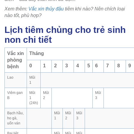
Xem thêm:
Vắc xin thủy đậu
tiêm khi nào? Nên chích loại
nào tốt, phù hợp?
Lịch tiêm chủng cho trẻ sinh
non chi tiết
Vắc xin
Tháng
phòng
0
1
2
3
4
5
6
7
8
9
bệnh
Lao
Mũi
1
Viêm gan
Mũi
Mũi
Mũi
B
1
2
3
(24h)
Bạch hầu,
Mũi
Mũi
Mũi
ho gà,
1
2
3
uốn ván
Bại liệt
Mũi
Mũi
Mũi