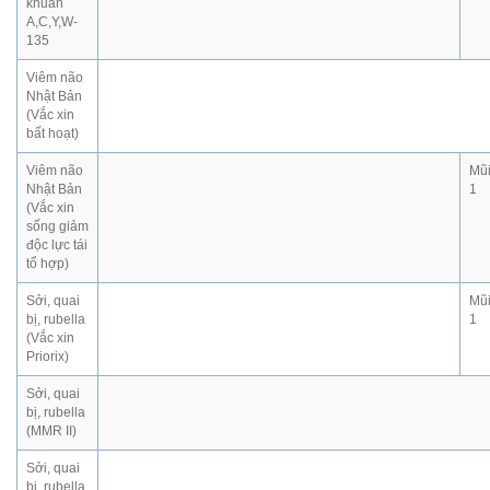
khuẩn
A,C,Y,W-
135
Viêm não
Nhật Bản
(Vắc xin
bất hoạt)
Viêm não
Mũ
Nhật Bản
1
(Vắc xin
sống giảm
độc lực tái
tổ hợp)
Sởi, quai
Mũ
bị, rubella
1
(Vắc xin
Priorix)
Sởi, quai
bị, rubella
(MMR II)
Sởi, quai
bị, rubella,