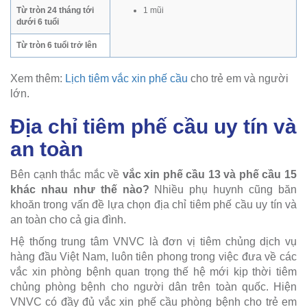
Từ tròn 24 tháng tới
1 mũi
dưới 6 tuổi
Từ tròn 6 tuổi trở lên
Xem thêm:
Lịch tiêm vắc xin phế cầu
cho trẻ em và người
lớn.
Địa chỉ tiêm phế cầu uy tín và
an toàn
Bên cạnh thắc mắc về
vắc xin phế cầu 13 và phế cầu 15
khác nhau như thế nào?
Nhiều phụ huynh cũng băn
khoăn trong vấn đề lựa chọn địa chỉ tiêm phế cầu uy tín và
an toàn cho cả gia đình.
Hệ thống trung tâm VNVC là đơn vị tiêm chủng dịch vụ
hàng đầu Việt Nam, luôn tiên phong trong việc đưa về các
vắc xin phòng bệnh quan trọng thế hệ mới kịp thời tiêm
chủng phòng bệnh cho người dân trên toàn quốc. Hiện
VNVC có đầy đủ vắc xin phế cầu phòng bệnh cho trẻ em