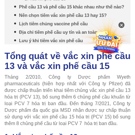
Phế cầu 13 và phế cầu 15 khác nhau như thế nào?
Nên chọn tiêm vắc xin phế cầu 13 hay 15?
Lịch tiêm chủng vaccine phế cầu
×
Địa chỉ tiêm phế cầu uy tín và an toàn
Lưu ý khi tiêm vắc xin phế cầu
Tổng quát về vắc xin phế cầu
13 và vắc xin phế cầu 15
Tháng 2/2010, Công ty Dược phẩm Wyeth
pharmaceuticals (hiện hợp nhất với Công ty Pfizer) đã
được chấp thuận triển khai tiêm chủng vắc xin phế cầu 13
hóa trị (PCV 13), bổ sung thêm 6 chủng phế cầu khuẩn từ
loại PCV 7 hóa trị ban đầu. Đến tháng 7/2021, Công ty
Dược phẩm đa quốc gia MSD nhận được sự chấp thuận
sử dụng với vắc xin phế cầu 15 hóa trị (PCV 15) bổ sung
thêm 8 chủng phế cầu từ loại PCV 7 hóa trị ban đầu.