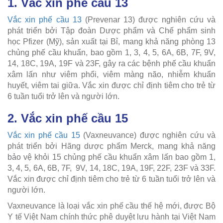
1. Vắc xin phế cầu 13
Vắc xin phế cầu 13
(Prevenar 13) được nghiên cứu và
phát triển bởi Tập đoàn Dược phẩm và Chế phẩm sinh
học Pfizer (Mỹ), sản xuất tại Bỉ, mang khả năng phòng 13
chủng phế cầu khuẩn, bao gồm 1, 3, 4, 5, 6A, 6B, 7F, 9V,
14, 18C, 19A, 19F và 23F, gây ra các bệnh phế cầu khuẩn
xâm lấn như viêm phổi, viêm màng não, nhiễm khuẩn
huyết, viêm tai giữa. Vắc xin được chỉ định tiêm cho trẻ từ
6 tuần tuổi trở lên và người lớn.
2. Vắc xin phế cầu 15
Vắc xin phế cầu 15
(Vaxneuvance) được nghiên cứu và
phát triển bởi Hãng dược phẩm Merck, mang khả năng
bảo vệ khỏi 15 chủng phế cầu khuẩn xâm lấn bao gồm 1,
3, 4, 5, 6A, 6B, 7F, 9V, 14, 18C, 19A, 19F, 22F, 23F và 33F.
Vắc xin được chỉ định tiêm cho trẻ từ 6 tuần tuổi trở lên và
người lớn.
Vaxneuvance là loại vắc xin phế cầu thế hệ mới, được Bộ
Y tế Việt Nam chính thức phê duyệt lưu hành tại Việt Nam