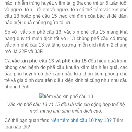
não, nhiễm trùng huyết, viêm tai giữa cho trẻ từ 6 tuần tuổi
và người lớn. Trẻ em và người lớn có thể tiêm vắc xin phế
cầu 13 hoặc phế cầu 15 theo chỉ định của bác sĩ để đảm
bảo hiệu quả chủng ngừa tối ưu.
So với vắc xin phế cầu 13, vắc xin phế cầu 15 mang khả
năng duy trì miễn dịch tốt với 13 chủng phế cầu có trong
vắc xin phế cầu 13 và tăng cường miễn dịch thêm 2 chủng
mới là 22F và 33F.
Cả
vắc xin phế cầu 13 và phế cầu 15
đều hiệu quả trong
phòng các bệnh do phế cầu khuẩn xâm lấn hiệu quả, các
bậc phụ huynh có thể cân nhắc lựa chọn tiêm phòng cho
trẻ và gia đình dựa trên điều kiện kinh tế cũng như nhu cầu
phòng bệnh.
Vắc xin phế cầu 13 và 15 đều là vắc xin cộng hợp thế hệ
mới, mang tính sinh miễn dịch cao.
Có thể bạn quan tâm:
Nên tiêm phế cầu 10 hay 13
? Tiêm
loại nào tốt?