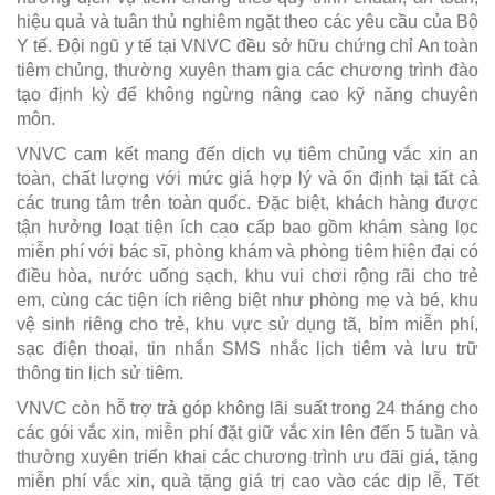
hiệu quả và tuân thủ nghiêm ngặt theo các yêu cầu của Bộ
Y tế. Đội ngũ y tế tại VNVC đều sở hữu chứng chỉ An toàn
tiêm chủng, thường xuyên tham gia các chương trình đào
tạo định kỳ để không ngừng nâng cao kỹ năng chuyên
môn.
VNVC cam kết mang đến dịch vụ tiêm chủng vắc xin an
toàn, chất lượng với mức giá hợp lý và ổn định tại tất cả
các trung tâm trên toàn quốc. Đặc biệt, khách hàng được
tận hưởng loạt tiện ích cao cấp bao gồm khám sàng lọc
miễn phí với bác sĩ, phòng khám và phòng tiêm hiện đại có
điều hòa, nước uống sạch, khu vui chơi rộng rãi cho trẻ
em, cùng các tiện ích riêng biệt như phòng mẹ và bé, khu
vệ sinh riêng cho trẻ, khu vực sử dụng tã, bỉm miễn phí,
sạc điện thoại, tin nhắn SMS nhắc lịch tiêm và lưu trữ
thông tin lịch sử tiêm.
VNVC còn hỗ trợ trả góp không lãi suất trong 24 tháng cho
các gói vắc xin, miễn phí đặt giữ vắc xin lên đến 5 tuần và
thường xuyên triển khai các chương trình ưu đãi giá, tặng
miễn phí vắc xin, quà tặng giá trị cao vào các dịp lễ, Tết