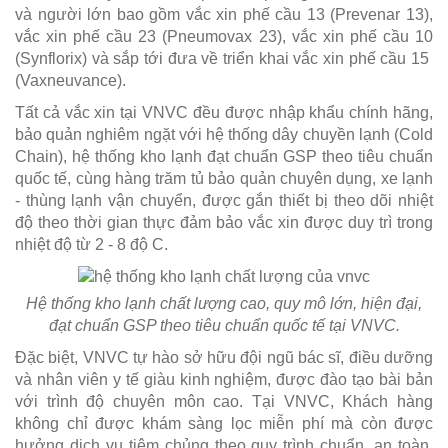
và người lớn bao gồm vắc xin phế cầu 13 (Prevenar 13),
vắc xin phế cầu 23 (Pneumovax 23), vắc xin phế cầu 10
(Synflorix) và sắp tới đưa về triển khai vắc xin phế cầu 15
(Vaxneuvance).
Tất cả vắc xin tại VNVC đều được nhập khẩu chính hãng,
bảo quản nghiêm ngặt với hệ thống dây chuyền lạnh (Cold
Chain), hệ thống kho lạnh đạt chuẩn GSP theo tiêu chuẩn
quốc tế, cùng hàng trăm tủ bảo quản chuyên dụng, xe lạnh
- thùng lạnh vận chuyển, được gắn thiết bị theo dõi nhiệt
độ theo thời gian thực đảm bảo vắc xin được duy trì trong
nhiệt độ từ 2 - 8 độ C.
Hệ thống kho lạnh chất lượng cao, quy mô lớn, hiện đại,
đạt chuẩn GSP theo tiêu chuẩn quốc tế tại VNVC.
Đặc biệt, VNVC tự hào sở hữu đội ngũ bác sĩ, điều dưỡng
và nhân viên y tế giàu kinh nghiệm, được đào tạo bài bản
với trình độ chuyên môn cao. Tại VNVC, Khách hàng
không chỉ được khám sàng lọc miễn phí mà còn được
hưởng dịch vụ tiêm chủng theo quy trình chuẩn, an toàn,