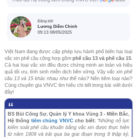
Đăng bởi
Lương Diễm Chinh
09:13 08/05/2025
Việt Nam đang được cấp phép lưu hành phổ biến hai loại
vắc xin phế cầu cộng hợp gồm
phế cầu 13 và phế cầu 15
.
Cả hai loại vắc xin đều được chứng minh an toàn và hiệu
quả tối ưu, tính sinh miễn dịch bền vững. Vậy
vắc xin phế
cầu 13 và 15 khác nhau như thế nào?
Nên tiêm loại nào?
Cùng chuyên gia VNVC tìm hiểu chi tiết trong bài viết dưới
đây!
BS Bùi Công Sự, Quản lý Y khoa Vùng 3 - Miền Bắc,
Hệ thống
tiêm chủng VNVC
cho biết:
“Những nỗ lực
kiểm soát phế cầu khuẩn bằng vắc xin được thực hiện
từ năm 1909 và trải qua ba giai đoạn trong 8 thập kỷ.