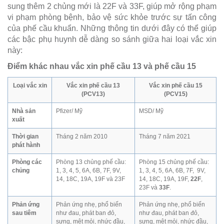
sung thêm 2 chủng mới là 22F và 33F, giúp mở rộng phạm
vi phạm phòng bệnh, bảo vệ sức khỏe trước sự tấn công
của phế cầu khuẩn. Những thông tin dưới đây có thể giúp
các bậc phụ huynh dễ dàng so sánh giữa hai loại vắc xin
này:
Điểm khác nhau vắc xin phế cầu 13 và phế cầu 15
Loại vắc xin
Vắc xin phế cầu 13
Vắc xin phế cầu 15
(PCV13)
(PCV15)
Nhà sản
Pfizer/ Mỹ
MSD/ Mỹ
xuất
Thời gian
Tháng 2 năm 2010
Tháng 7 năm 2021
phát hành
Phòng các
Phòng 13 chủng phế cầu:
Phòng 15 chủng phế cầu:
chủng
1, 3, 4, 5, 6A, 6B, 7F, 9V,
1, 3, 4, 5, 6A, 6B, 7F, 9V,
14, 18C, 19A, 19F và 23F
14, 18C, 19A, 19F,
22F
,
23F và
33F
.
Phản ứng
Phản ứng nhẹ, phổ biến
Phản ứng nhẹ, phổ biến
sau tiêm
như đau, phát ban đỏ,
như đau, phát ban đỏ,
sưng, mệt mỏi, nhức đầu,
sưng, mệt mỏi, nhức đầu,