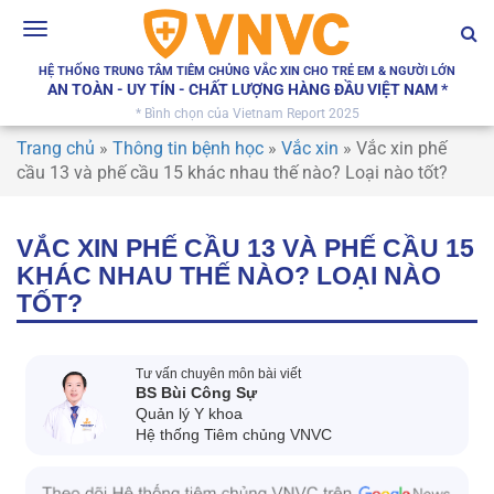
Toggle
navigation
HỆ THỐNG TRUNG TÂM TIÊM CHỦNG VẮC XIN CHO TRẺ EM & NGƯỜI LỚN
AN TOÀN - UY TÍN - CHẤT LƯỢNG HÀNG ĐẦU VIỆT NAM *
* Bình chọn của Vietnam Report 2025
Trang chủ
»
Thông tin bệnh học
»
Vắc xin
»
Vắc xin phế
cầu 13 và phế cầu 15 khác nhau thế nào? Loại nào tốt?
VẮC XIN PHẾ CẦU 13 VÀ PHẾ CẦU 15
KHÁC NHAU THẾ NÀO? LOẠI NÀO
TỐT?
Tư vấn chuyên môn bài viết
BS Bùi Công Sự
Quản lý Y khoa
Hệ thống Tiêm chủng VNVC