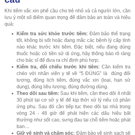
Khi tiêm vắc xin phế cầu cho trẻ nhỏ và cả người lớn, cần
lưu ý một số điểm quan trọng để đảm bảo an toàn và hiệu
quả:
Kiểm tra sức khỏe trước tiêm:
Đảm bảo thể trạng
tốt, không bị sốt hoặc đang mắc các bệnh lý cấp tính
nào khác trước khi tiêm. Đặc biệt, nếu đang dùng
thuốc hoặc có tiền sử dị ứng, hãy thông báo rõ ràng
cho bác sĩ để đưa ra chỉ định phù hợp;
Kiểm tra, đối chiếu trước khi tiêm:
Cần kiểm tra
chéo với nhân viên y tế về “5 ĐÚNG” là đúng đối
tượng, đúng lịch tiêm, đúng vắc xin (loại, hạn sử
dụng), đúng liều lượng, đúng đường dùng.
Theo dõi sau tiêm:
Sau khi tiêm, cần theo dõi ít nhất
30 phút tại cơ sở y tế để kịp thời xử lý nếu có phản
ứng phụ. Sau đó cần tiếp tục theo dõi tại nhà trong
vòng 24 - 48 giờ để phát hiện các dấu hiệu bất
thường như sốt cao, sưng đau tại chỗ tiêm hoặc phát
ban…
Giữ vệ sinh và chăm sóc:
Đảm bảo vệ sinh sạch sẽ