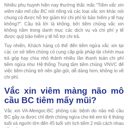
Nhiều phụ huynh hiện nay thường thắc mắc “Tiêm
vắc xin
viêm não mô cầu BC
nói riêng và các loại vắc xin khác nói
chung có được hỗ trợ giảm trừ chi phí từ bảo hiểm y tế hay
không?”. Câu trả lời là không, bởi tiêm chủng vắc xin
không nằm trong danh mục các dịch vụ và chi phí y tế
được quỹ bảo hiểm y tế hỗ trợ chi trả.
Tuy nhiên, Khách hàng có thể đến tiêm ngừa vắc xin tại
các cơ sở tiêm chủng có cung cấp giải pháp tài chính mua
trả góp hay chia nhỏ thành nhiều lần thanh toán chi phí
tiêm ngừa như Hệ thống Trung tâm tiêm chủng VNVC để
việc tiêm chủng trở nên gần gũi, dễ dàng hơn, không lo về
chi phí.
Vắc xin viêm màng não mô
cầu BC tiêm mấy mũi?
Vắc xin VA-Mengoc-BC phòng các bệnh do não mô cầu
BC gây ra được chỉ định chủng ngừa cho trẻ em từ 6 tháng
tuổi và người lớn đến 45 tuổi với lịch tiêm 2 mũi cách nhau