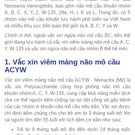
Neisseria meningitidis, bao gồm não mô cầu khuẩn nhóm
A, B, C, X, Y, Z, W-135, 29e, H, I, K và L. Trong đó, có 5
nhóm não mô cầu khuẩn lưu hành phổ biến tại Việt Nam
và nhiều khu vực trên toàn thế giới là A, B, C, Y và W.
Chính vì thế, ngoài
vắc xin ngừa não mô cầu BC
, trên thế
giới đang lưu hành cả vắc xin viêm màng não mô cầu A, C,
Y, W-135 và vắc xin ngừa não mô cầu nhóm B thế hệ mới.
1. Vắc xin viêm màng não mô cầu
ACYW
Vắc xin viêm màng não mô cầu ACYW - Menactra (Mỹ) là
vắc xin Polysaccharide cộng hợp phòng não mô cầu
khuẩn nhóm A, C, Y, W-135, cung cấp khả năng miễn dịch
cho cơ thể người tiêm chống lại sự tấn công và gây bệnh
của các nhóm vi khuẩn não mô cầu nêu trên. Vắc xin được
chỉ định tiêm chủng cho cho trẻ em từ 9 tháng tuổi trở lên
và người lớn đến 55 tuổi với lịch tiêm cơ bản như sau:
Trẻ từ 9 tháng tuổi trở lên đến dưới 24 tháng tuổi: