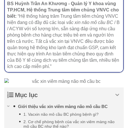
BS Huỳnh Trần An Khương - Quản lý Y khoa vùng
TP.HCM, Hệ thống Trung tâm tiêm chủng VNVC cho
biết:
“Hệ thống hàng trăm Trung tâm tiêm chủng VNVC
hiện đang có đầy đủ các loại
vắc xin não mô cầu BC
/ B
/ ACYW với số lượng lớn, sẵn sàng đáp ứng nhu cầu
phòng bệnh cho hàng chục triệu trẻ em và người lớn
trên cả nước. Tất cả vắc xin tại VNVC đều được bảo
quản trong hệ thống kho lạnh đạt chuẩn GSP, cam kết
thực hiện quy trình An toàn tiêm chủng theo quy định
của Bộ Y tế cùng dịch vụ tiêm chủng tận tâm, nhiều tiện
ích cao cấp miễn phí.”
Mục lục
Giới thiệu vắc xin viêm màng não mô cầu BC
1. Vacxin não mô cầu BC phòng bệnh gì?
2. Cơ chế phòng bệnh của vắc xin viêm màng não
mô cầu BC như thế nào?