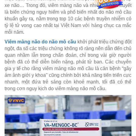
xe não… Trong đó, viêm màng não và nhiễm khuẩn huyết
là biến chứng nguy hiểm và phổ biến nhất do não mô cầu
khuẩn gây ra, nằm trong top 10 các bệnh truyền nhiễm có
tỷ lệ tử vong cao nhất tại Việt Nam với hàng chục ca mắc
mỗi năm.
Viêm màng não do não mô cầu
khởi phát triệu chứng đột
ngột, đa số các triệu chứng không rõ ràng nên dẫn đến chủ
quan nhầm lẫn trong chẩn đoán, chỉ trong vài giờ người
bệnh đã có thể diễn biến nặng, phát tử ban. Các chuyên
gia y tế cho rằng viêm màng não mô cầu là căn bệnh “gây
ám ảnh giới y khoa" cũng chính bởi khả năng tiến triển cực
nhanh, một đứa trẻ sáng còn khoẻ mạnh, tối đã có thể
trong cơn nguy kịch do viêm màng não mô cầu.