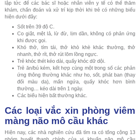
lập tức để các bác sĩ hoặc nhân viên y tế có thể thăm
khám, chẩn đoán và xử trí kịp thời khi trẻ có những biểu
hiện dưới đây:
Sốt trên 39 độ C.
Co giật, mệt lả, lừ đừ, lịm dần, không có phản ứng
khi được gọi.
Khó thở, tím tái, thở khò khè khác thường, thở
nhanh, thở rít, thở rút lõm lồng ngực.
Trẻ khóc thét kéo dài, quấy khóc dữ dội.
Trẻ ăn/bú kém, kết hợp cùng một trong số các phản
ứng thông thường khác như ho, sốt, phát ban (thay
đổi màu da), mẩn ngứa, quấy khóc hơn bình
thường… kéo dài trên 1 ngày.
Các biểu hiện bất thường khác.
Các loại vắc xin phòng viêm
màng não mô cầu khác
Hiện nay, các nhà nghiên cứu đã tìm ra có tổng cộng 13
nhóm huyết thanh chính của vi khuẩn não mô cầu