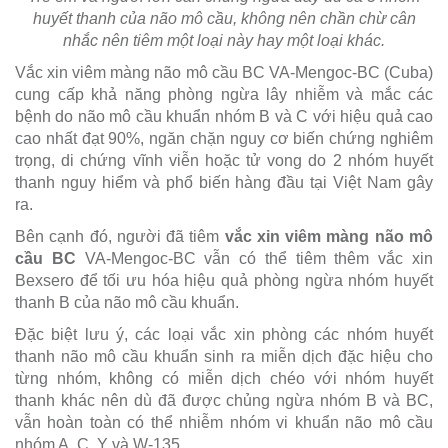
huyết thanh của não mô cầu, không nên chần chừ cân
nhắc nên tiêm một loại này hay một loại khác.
Vắc xin viêm màng não mô cầu BC VA-Mengoc-BC (Cuba)
cung cấp khả năng phòng ngừa lây nhiễm và mắc các
bệnh do não mô cầu khuẩn nhóm B và C với hiệu quả cao
cao nhất đạt 90%, ngăn chặn nguy cơ biến chứng nghiêm
trọng, di chứng vĩnh viễn hoặc tử vong do 2 nhóm huyết
thanh nguy hiểm và phổ biến hàng đầu tại Việt Nam gây
ra.
Bên cạnh đó, người đã tiêm
vắc xin viêm màng não mô
cầu BC
VA-Mengoc-BC vẫn có thể tiêm thêm vắc xin
Bexsero để tối ưu hóa hiệu quả phòng ngừa nhóm huyết
thanh B của não mô cầu khuẩn.
Đặc biệt lưu ý, các loại vắc xin phòng các nhóm huyết
thanh não mô cầu khuẩn sinh ra miễn dịch đặc hiệu cho
từng nhóm, không có miễn dịch chéo với nhóm huyết
thanh khác nên dù đã được chủng ngừa nhóm B và BC,
vẫn hoàn toàn có thể nhiễm nhóm vi khuẩn não mô cầu
nhóm A, C, Y và W-135.