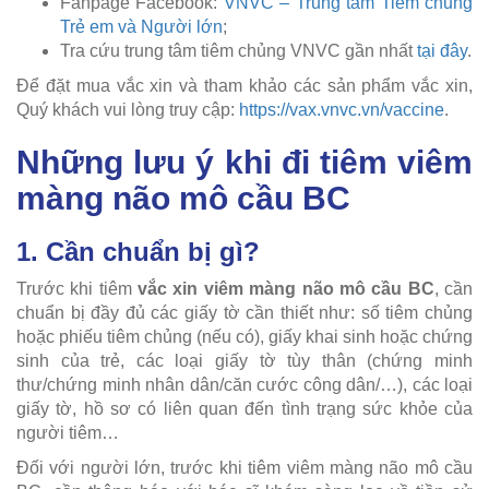
Fanpage Facebook:
VNVC – Trung tâm Tiêm chủng
Trẻ em và Người lớn
;
Tra cứu trung tâm tiêm chủng VNVC gần nhất
tại đây
.
Để đặt mua vắc xin và tham khảo các sản phẩm vắc xin,
Quý khách vui lòng truy cập:
https://vax.vnvc.vn/vaccine
.
Những lưu ý khi đi tiêm viêm
màng não mô cầu BC
1. Cần chuẩn bị gì?
Trước khi tiêm
vắc xin viêm màng não mô cầu BC
, cần
chuẩn bị đầy đủ các giấy tờ cần thiết như: số tiêm chủng
hoặc phiếu tiêm chủng (nếu có), giấy khai sinh hoặc chứng
sinh của trẻ, các loại giấy tờ tùy thân (chứng minh
thư/chứng minh nhân dân/căn cước công dân/…), các loại
giấy tờ, hồ sơ có liên quan đến tình trạng sức khỏe của
người tiêm…
Đối với người lớn, trước khi tiêm viêm màng não mô cầu