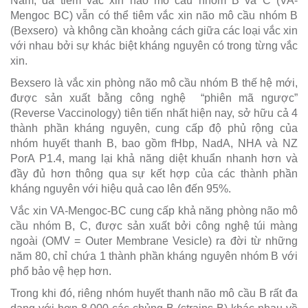
Nam, đã tiêm vắc xin não mô cầu nhóm B và C (VA-
Mengoc BC) vẫn có thể tiêm vắc xin não mô cầu nhóm B
(Bexsero) và không cần khoảng cách giữa các loại vắc xin
với nhau bởi sự khác biệt kháng nguyên có trong từng vắc
xin.
Bexsero là vắc xin phòng não mô cầu nhóm B thế hệ mới,
được sản xuất bằng công nghệ “phiên mã ngược”
(Reverse Vaccinology) tiên tiến nhất hiện nay, sở hữu cả 4
thành phần kháng nguyên, cung cấp độ phủ rộng của
nhóm huyết thanh B, bao gồm fHbp, NadA, NHA và NZ
PorA P1.4, mang lại khả năng diệt khuẩn nhanh hơn và
đầy đủ hơn thông qua sự kết hợp của các thành phần
kháng nguyên với hiệu quả cao lên đến 95%.
Vắc xin VA-Mengoc-BC cung cấp khả năng phòng não mô
cầu nhóm B, C, được sản xuất bởi công nghệ túi màng
ngoài (OMV = Outer Membrane Vesicle) ra đời từ những
năm 80, chỉ chứa 1 thành phần kháng nguyên nhóm B với
phổ bảo vệ hẹp hơn.
Trong khi đó, riêng nhóm huyết thanh não mô cầu B rất đa