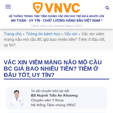
Toggle
navigation
HỆ THỐNG TRUNG TÂM TIÊM CHỦNG VẮC XIN CHO TRẺ EM & NGƯỜI LỚN
AN TOÀN - UY TÍN - CHẤT LƯỢNG HÀNG ĐẦU VIỆT NAM *
* Bình chọn của Vietnam Report 2025
Trang chủ
»
Thông tin bệnh học
»
Vắc xin
»
Vắc xin viêm
màng não mô cầu BC giá bao nhiêu tiền? Tiêm ở đâu tốt,
uy tín?
VẮC XIN VIÊM MÀNG NÃO MÔ CẦU
BC GIÁ BAO NHIÊU TIỀN? TIÊM Ở
ĐÂU TỐT, UY TÍN?
Tư vấn chuyên môn bài viết
BS Huỳnh Trần An Khương
Chuyên viên Y Khoa
Hệ thống Tiêm chủng VNVC