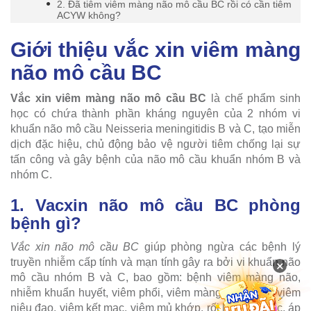
2. Đã tiêm viêm màng não mô cầu BC rồi có cần tiêm
ACYW không?
Giới thiệu vắc xin viêm màng
não mô cầu BC
Vắc xin viêm màng não mô cầu BC
là chế phẩm sinh
học có chứa thành phần kháng nguyên của 2 nhóm vi
khuẩn não mô cầu Neisseria meningitidis B và C, tạo miễn
dịch đặc hiệu, chủ động bảo vệ người tiêm chống lại sự
tấn công và gây bệnh của não mô cầu khuẩn nhóm B và
nhóm C.
1. Vacxin não mô cầu BC phòng
bệnh gì?
Vắc xin não mô cầu BC
giúp phòng ngừa các bệnh lý
truyền nhiễm cấp tính và mạn tính gây ra bởi vi khuẩn não
×
mô cầu nhóm B và C, bao gồm: bệnh viêm màng não,
nhiễm khuẩn huyết, viêm phổi, viêm màng ngoài tim, viêm
niệu đạo, viêm kết mạc, viêm mủ khớp, rối loạn thị giác, áp