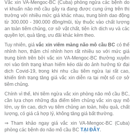
Vắc xin VA-Mengoc-BC (Cuba) phòng ngừa các bệnh do
vi khuẩn não mô cầu gây ra đang được cung ứng trên thị
trường với nhiều mức giá khác nhau, trung bình dao động
từ 300.000 - 390.000 đồng/mũi, tùy thuộc vào chất lượng
an toàn tiêm chủng, cơ sở vật chất, tiện ích dịch vụ và các
quyền lợi, quà tặng, ưu đãi khác kèm theo.
Tuy nhiên, giá
vắc xin viêm màng não mô cầu BC
có thể
nhỉnh hơn, thậm chí nhỉnh hơn rất nhiều so với mức giá
trung bình trên bởi vắc xin VA-Mengoc-BC thường xuyên
rơi vào tình trạng khan hiếm kéo dài do ảnh hưởng từ đại
dịch Covid-19, trong khi nhu cầu tiêm ngừa lại rất cao,
khiến tình trạng tăng giá vắc xin diễn ra tại một số cơ sở
tiêm chủng.
Chính vì thế, khi tiêm ngừa vắc xin phòng não mô cầu BC,
cần lựa chọn những địa điểm tiêm chủng vắc xin quy mô
lớn, uy tín cao, dịch vụ tiêm chủng an toàn, hiệu quả, chất
lượng, có giá cả hợp lý, không tăng giá bất thường.
⇒ Tham khảo ngay giá vắc xin VA-Mengoc-BC (Cuba)
phòng các bệnh do não mô cầu BC
TẠI ĐÂY
.