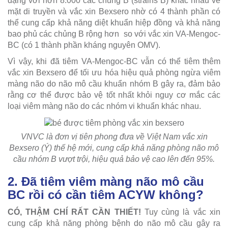
dạng với hơn 8.000 các chủng B (strains B) khác nhau về
mặt di truyền và vắc xin Bexsero nhờ có 4 thành phần có
thể cung cấp khả năng diệt khuẩn hiệp đồng và khả năng
bao phủ các chủng B rộng hơn so với vắc xin VA-Mengoc-
BC (có 1 thành phần kháng nguyên OMV).
Vì vậy, khi đã tiêm VA-Mengoc-BC vẫn có thể tiêm thêm
vắc xin Bexsero để tối ưu hóa hiệu quả phòng ngừa viêm
màng não do não mô cầu khuẩn nhóm B gây ra, đảm bảo
rằng cơ thể được bảo vệ tốt nhất khỏi nguy cơ mắc các
loại viêm màng não do các nhóm vi khuẩn khác nhau.
VNVC là đơn vị tiên phong đưa về Việt Nam vắc xin
Bexsero (Ý) thế hệ mới, cung cấp khả năng phòng não mô
cầu nhóm B vượt trội, hiệu quả bảo vệ cao lên đến 95%.
2. Đã tiêm viêm màng não mô cầu
BC rồi có cần tiêm ACYW không?
CÓ, THẬM CHÍ RẤT CẦN THIẾT!
Tuy cùng là vắc xin
cung cấp khả năng phòng bệnh do não mô cầu gây ra