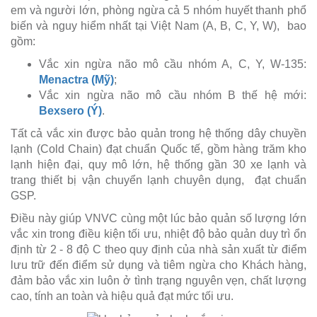
em và người lớn, phòng ngừa cả 5 nhóm huyết thanh phổ
biến và nguy hiểm nhất tại Việt Nam (A, B, C, Y, W), bao
gồm:
Vắc xin ngừa não mô cầu nhóm A, C, Y, W-135:
Menactra (Mỹ)
;
Vắc xin ngừa não mô cầu nhóm B thế hệ mới:
Bexsero (Ý)
.
Tất cả vắc xin được bảo quản trong hệ thống dây chuyền
lạnh (Cold Chain) đạt chuẩn Quốc tế, gồm hàng trăm kho
lạnh hiện đại, quy mô lớn, hệ thống gần 30 xe lạnh và
trang thiết bị vận chuyển lạnh chuyên dụng, đạt chuẩn
GSP.
Điều này giúp VNVC cùng một lúc bảo quản số lượng lớn
vắc xin trong điều kiện tối ưu, nhiệt độ bảo quản duy trì ổn
định từ 2 - 8 độ C theo quy định của nhà sản xuất từ điểm
lưu trữ đến điểm sử dụng và tiêm ngừa cho Khách hàng,
đảm bảo vắc xin luôn ở tình trạng nguyên vẹn, chất lượng
cao, tính an toàn và hiệu quả đạt mức tối ưu.