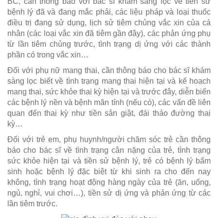
BC, cần thông báo với bác sĩ khám sàng lọc về tiền sử
bệnh lý đã và đang mắc phải, các liệu pháp và loại thuốc
điều trị đang sử dụng, lịch sử tiêm chủng vắc xin của cá
nhân (các loại vắc xin đã tiêm gần đây), các phản ứng phụ
từ lần tiêm chủng trước, tình trạng dị ứng với các thành
phần có trong vắc xin…
Đối với phụ nữ mang thai, cần thông báo cho bác sĩ khám
sàng lọc biết về tình trạng mang thai hiện tại và kế hoạch
mang thai, sức khỏe thai kỳ hiện tại và trước đây, diễn biến
các bệnh lý nền và bệnh mãn tính (nếu có), các vấn đề liên
quan đến thai kỳ như tiền sản giật, đái tháo đường thai
kỳ…
Đối với trẻ em, phụ huynh/người chăm sóc trẻ cần thông
báo cho bác sĩ về tình trạng cân nặng của trẻ, tình trạng
sức khỏe hiện tại và tiền sử bệnh lý, trẻ có bệnh lý bẩm
sinh hoặc bệnh lý đặc biệt từ khi sinh ra cho đến nay
không, tình trạng hoạt động hàng ngày của trẻ (ăn, uống,
ngủ, nghỉ, vui chơi…), tiền sử dị ứng và phản ứng từ các
lần tiêm trước.