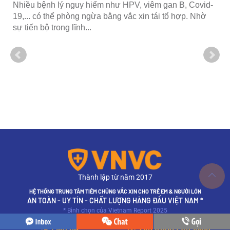
Nhiều bệnh lý nguy hiểm như HPV, viêm gan B, Covid-
-
19,... có thể phòng ngừa bằng vắc xin tái tổ hợp. Nhờ
sự tiến bộ trong lĩnh...
Thành lập từ năm 2017
HỆ THỐNG TRUNG TÂM TIÊM CHỦNG VẮC XIN CHO TRẺ EM & NGƯỜI LỚN
AN TOÀN - UY TÍN - CHẤT LƯỢNG HÀNG ĐẦU VIỆT NAM *
* Bình chọn của Vietnam Report 2025
Liên hệ
Tìm trung tâm VNVC