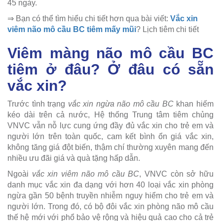
45 ngày.
⇒ Bạn có thể tìm hiểu chi tiết hơn qua bài viết:
Vắc xin
viêm não mô cầu BC tiêm mấy mũi
? Lịch tiêm chi tiết
Viêm màng não mô cầu BC
tiêm ở đâu? Ở đâu có sẵn
vắc xin?
Trước tình trạng
vắc xin ngừa não mô cầu BC
khan hiếm
kéo dài trên cả nước, Hệ thống Trung tâm tiêm chủng
VNVC vẫn nỗ lực cung ứng đầy đủ vắc xin cho trẻ em và
người lớn trên toàn quốc, cam kết bình ổn giá vắc xin,
không tăng giá đột biến, thậm chí thường xuyên mang đến
nhiều ưu đãi giá và quà tặng hấp dẫn.
Ngoài
vắc xin viêm não mô cầu BC
, VNVC còn sở hữu
danh mục vắc xin đa dạng với hơn 40 loại vắc xin phòng
ngừa gần 50 bệnh truyền nhiễm nguy hiểm cho trẻ em và
người lớn. Trong đó, có bộ đôi vắc xin phòng não mô cầu
thế hệ mới với phổ bảo vệ rộng và hiệu quả cao cho cả trẻ