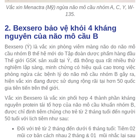
Vắc xin Menactra (Mỹ) ngừa não mô cầu nhóm A, C, Y, W-
135.
2. Bexsero bảo vệ khỏi 4 kháng
nguyên của não mô cầu B
Bexsero (Ý) là vắc xin phòng viêm màng não do não mô
cầu nhóm B thế hệ mới do Tập đoàn dược phẩm hàng đầu
Thế giới GSK sản xuất tại Ý, đã thông qua rất nhiều thử
nghiệm lập sàng, minh chứng có hiệu quả cao trong việc
phòng ngừa các bệnh lý do não mô cầu nhóm B gây ra,
hiện vắc xin đang được sử dụng rộng rãi tại hơn 50 quốc
gia tiên tiến trên thế giới.
Vắc xin Bexsero là vắc xin phối hợp 4 thành phần kháng
nguyên protein tái tổ hợp của não mô cầu khuẩn nhóm B,
được chỉ định tiêm chủng cho trẻ từ 2 tháng tuổi đến người
50 tuổi với lịch tiêm như sau:
Đối với trẻ từ 2 tháng đến dưới 6 tháng tuổi: Tiêm 02
mũi cơ bản cách nhau 2 tháng & 01 mũi nhắc lại sau