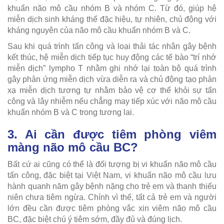
khuẩn não mô cầu nhóm B và nhóm C. Từ đó, giúp hệ
miễn dịch sinh kháng thể đặc hiệu, tự nhiên, chủ động với
kháng nguyên của não mô cầu khuẩn nhóm B và C.
Sau khi quá trình tấn công và loại thải tác nhân gây bệnh
kết thúc, hệ miễn dịch tiếp tục huy động các tế bào “trí nhớ
miễn dịch” lympho T nhằm ghi nhớ lại toàn bộ quá trình
gây phản ứng miễn dịch vừa diễn ra và chủ động tạo phản
xạ miễn dịch tương tự nhằm bảo vệ cơ thể khỏi sự tấn
công và lây nhiễm nếu chẳng may tiếp xúc với não mô cầu
khuẩn nhóm B và C trong tương lai.
3. Ai cần được tiêm phòng viêm
màng não mô cầu BC?
Bất cứ ai cũng có thể là đối tượng bị vi khuẩn não mô cầu
tấn công, đặc biệt tại Việt Nam, vi khuẩn não mô cầu lưu
hành quanh năm gây bệnh nặng cho trẻ em và thanh thiếu
niên chưa tiêm ngừa. Chính vì thế, tất cả trẻ em và người
lớn đều cần được tiêm phòng vắc xin viêm não mô cầu
BC, đặc biệt chú ý tiêm sớm, đầy đủ và đúng lịch.