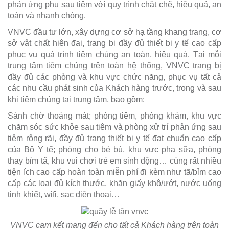
phản ứng phụ sau tiêm với quy trình chặt chẽ, hiệu quả, an
toàn và nhanh chóng.
VNVC đầu tư lớn, xây dựng cơ sở hạ tầng khang trang, cơ
sở vật chất hiện đại, trang bị đầy đủ thiết bị y tế cao cấp
phục vụ quá trình tiêm chủng an toàn, hiệu quả. Tại mỗi
trung tâm tiêm chủng trên toàn hệ thống, VNVC trang bị
đầy đủ các phòng và khu vực chức năng, phục vụ tất cả
các nhu cầu phát sinh của Khách hàng trước, trong và sau
khi tiêm chủng tại trung tâm, bao gồm:
Sảnh chờ thoáng mát; phòng tiêm, phòng khám, khu vực
chăm sóc sức khỏe sau tiêm và phòng xử trí phản ứng sau
tiêm rộng rãi, đầy đủ trang thiết bị y tế đạt chuẩn cao cấp
của Bộ Y tế; phòng cho bé bú, khu vực pha sữa, phòng
thay bỉm tã, khu vui chơi trẻ em sinh động… cùng rất nhiều
tiện ích cao cấp hoàn toàn miễn phí đi kèm như tã/bỉm cao
cấp các loại đủ kích thước, khăn giấy khô/ướt, nước uống
tinh khiết, wifi, sạc điện thoại…
VNVC cam kết mang đến cho tất cả Khách hàng trên toàn