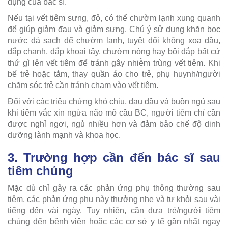
dụng của bác sĩ.
Nếu tại vết tiêm sưng, đỏ, có thể chườm lạnh xung quanh
để giúp giảm đau và giảm sưng. Chú ý sử dụng khăn bọc
nước đá sạch để chườm lạnh, tuyệt đối không xoa dầu,
đắp chanh, đắp khoai tây, chườm nóng hay bôi đắp bất cứ
thứ gì lên vết tiêm để tránh gây nhiễm trùng vết tiêm. Khi
bế trẻ hoặc tắm, thay quần áo cho trẻ, phụ huynh/người
chăm sóc trẻ cần tránh chạm vào vết tiêm.
Đối với các triệu chứng khó chịu, đau đầu và buồn ngủ sau
khi tiêm vắc xin ngừa não mô cầu BC, người tiêm chỉ cần
được nghỉ ngơi, ngủ nhiều hơn và đảm bảo chế độ dinh
dưỡng lành mạnh và khoa học.
3. Trường hợp cần đến bác sĩ sau
tiêm chủng
Mặc dù chỉ gây ra các phản ứng phụ thông thường sau
tiêm, các phản ứng phụ này thưởng nhẹ và tự khỏi sau vài
tiếng đến vài ngày. Tuy nhiên, cần đưa trẻ/người tiêm
chủng đến bệnh viện hoặc các cơ sở y tế gần nhất ngay