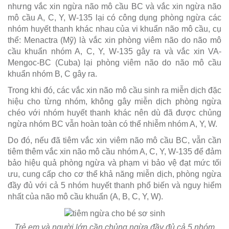
nhưng vắc xin ngừa não mô cầu BC và vắc xin ngừa não
mô cầu A, C, Y, W-135 lại có công dụng phòng ngừa các
nhóm huyết thanh khác nhau của vi khuẩn não mô cầu, cụ
thể: Menactra (Mỹ) là vắc xin phòng viêm não do não mô
cầu khuẩn nhóm A, C, Y, W-135 gây ra và vắc xin VA-
Mengoc-BC (Cuba) lại phòng viêm não do não mô cầu
khuẩn nhóm B, C gây ra.
Trong khi đó, các vắc xin não mô cầu sinh ra miễn dịch đặc
hiệu cho từng nhóm, không gây miễn dịch phòng ngừa
chéo với nhóm huyết thanh khác nên dù đã được chủng
ngừa nhóm BC vẫn hoàn toàn có thể nhiễm nhóm A, Y, W.
Do đó, nếu đã tiêm vắc xin viêm não mô cầu BC, vẫn cần
tiêm thêm vắc xin não mô cầu nhóm A, C, Y, W-135 để đảm
bảo hiệu quả phòng ngừa và phạm vi bảo vệ đạt mức tối
ưu, cung cấp cho cơ thể khả năng miễn dịch, phòng ngừa
đầy đủ với cả 5 nhóm huyết thanh phổ biến và nguy hiểm
nhất của não mô cầu khuẩn (A, B, C, Y, W).
Trẻ em và người lớn cần chủng ngừa đầy đủ cả 5 nhóm