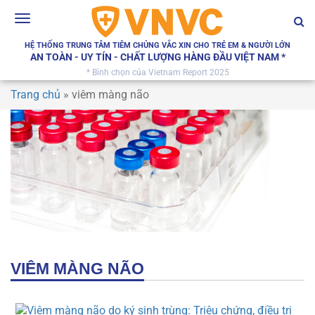
Toggle
navigation
HỆ THỐNG TRUNG TÂM TIÊM CHỦNG VẮC XIN CHO TRẺ EM & NGƯỜI LỚN
AN TOÀN - UY TÍN - CHẤT LƯỢNG HÀNG ĐẦU VIỆT NAM *
* Bình chọn của Vietnam Report 2025
Trang chủ
»
viêm màng não
VIÊM MÀNG NÃO