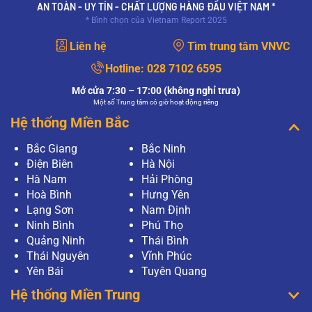
Mong bác sĩ giải…
AN TOÀN - UY TÍN - CHẤT LƯỢNG HÀNG ĐẦU VIỆT NAM *
* Bình chọn của Vietnam Report 2025
XEM THÊM
Liên hệ
Tìm trung tâm VNVC
Mục đích của xét nghiệm PAP và xét nghiệm
HPV có giống nhau không?
Hotline:
028 7102 6595
Mục đích của xét nghiệm PAP và xét nghiệm
HPV có giống nhau không?
Mở cửa 7:30 – 17:00 (không nghỉ trưa)
Một số Trung tâm có giờ hoạt động riêng
XEM THÊM
Hệ thống Miền Bắc
Làm gì khi xét nghiệm PAP có kết quả bất
Bắc Giang
Bắc Ninh
thường?
Điện Biên
Hà Nội
Thưa bác sĩ, tôi vừa tiến hành phương pháp
Pap để tầm soát ung thư cổ tử cung tại bệnh
Hà Nam
Hải Phòng
viện, tuy nhiên khi có kết quả, tôi thấy kết quả có
Hoà Bình
Hưng Yên
điều bất thường? Tôi…
Lạng Sơn
Nam Định
XEM THÊM
Ninh Bình
Phú Thọ
Quảng Ninh
Thái Bình
Xét nghiệm Pap là gì?
Thái Nguyên
Vĩnh Phúc
Thưa bác sĩ, em thường nghe về khái niệm xét
nghiệm Pap nhưng chưa rõ nó có vai trò gì ạ?
Yên Bái
Tuyên Quang
Nếu một người có kết quả xét nghiệm PAP là bất
Hệ thống Miền Trung
thường thì có nghĩa…