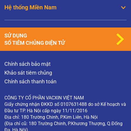
XEM THÊM
Hệ thống Miền Nam
Đã tiêm phòng HPV thì có nguy cơ mắc sùi
mào gà không?
Thưa bác sĩ, quan hệ bằng miệng thì có khả
năng mắc sùi mào gà không? Người bị sùi mào
gà có nên đặt vòng tránh thai không? Tôi đã
SỬ DỤNG
tiêm phòng HPV tại sao tôi…
SỔ TIÊM CHỦNG ĐIỆN TỬ
XEM THÊM
Khám phụ khoa có phát hiện được ung thư
Chính sách bảo mật
cổ tử cung không?
Khám phụ khoa có phát hiện được ung thư cổ tử
Khảo sát tiêm chủng
cung không? (Độc giả ẩn danh)
Chính sách thanh toán
XEM THÊM
CÔNG TY CỔ PHẦN VACXIN VIỆT NAM
Giấy chứng nhận ĐKKD số 0107631488 do sở Kế hoạch và
Đầu tư TP. Hà Nội cấp ngày 11/11/2016
Địa chỉ: 180 Trường Chinh, P.Kim Liên, Hà Nội
(Địa chỉ cũ: 180 Trường Chinh, P.Khương Thượng, Q.Đống
Đa, Hà Nội)