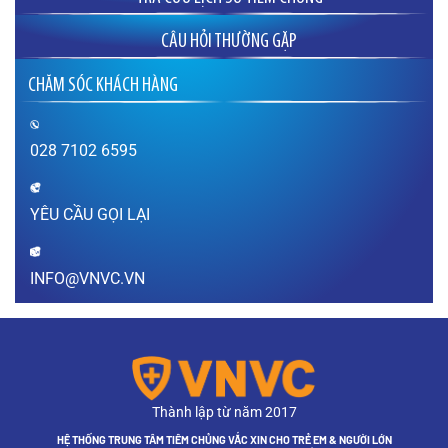
CÂU HỎI THƯỜNG GẶP
Đăng ký tiêm phòng cho bà bầu ở đâu uy
CHĂM SÓC KHÁCH HÀNG
tín?
Tôi có kế hoạch mang thai vào năm 2023 để
tuổi con hợp tuổi hai vợ chồng, vậy tôi nên bắt
đầu tiêm phòng các loại vắc xin từ lúc nào là
028 7102 6595
hợp lý? Đăng ký…
XEM THÊM
YÊU CẦU GỌI LẠI
Sau khi tiêm vắc xin bao lâu thì được mang
thai?
Thưa bác sĩ, sau khi tiêm vắc xin bao lâu thì có
INFO@VNVC.VN
thể mang thai? Sau khi tiêm vắc xin chưa được
1 tháng (tính từ thời điểm tiêm phòng) em lỡ có
thai thì có…
XEM THÊM
Sùi mào gà nguy hiểm như thế nào?
Thưa bác sĩ, bệnh sùi mào gà gây ra hậu quả
Thành lập từ năm 2017
gì? Em đang mang thai, mắc sùi mào gà thì có
ảnh hưởng như thế nào đến sức khỏe thai nhi?
HỆ THỐNG TRUNG TÂM TIÊM CHỦNG VẮC XIN CHO TRẺ EM & NGƯỜI LỚN