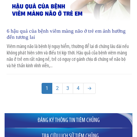
6 hậu quả của bệnh viêm màng não ở trẻ em ảnh hưởng
đến tương lai
Viêm màng não là bệnh lý nguy hiểm, thường để lại di chứng lâu dài nếu
không phát hiện sớm và điều trị kịp thời. Hậu quả của bệnh viêm màng
não ở trẻ em rất nặng nề, trẻ có nguy cơ gánh chịu di chứng về não bộ
và hệ thần kinh vĩnh viễn,...
1
2
3
4
→
ĐĂNG KÝ THÔNG TIN TIÊM CHỦNG
TRA CỨU LỊCH SỬ TIÊM CHỦNG