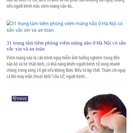
não do virus có thể điều trị khỏi và hồi phục sau khoảng vài ngày, nhưng
nếu người bệnh mắc viêm màng não do...
31 trung tâm tiêm phòng viêm màng não ở Hà Nội có sẵn
vắc xin và an toàn
Viêm màng não là căn bệnh nguy hiểm ảnh hưởng nghiêm trọng đến
não bộ và hệ thần kinh, có khả năng khiến người bệnh tử vong nhanh
chóng trong vòng 24 giờ nếu không được điều trị kịp thời. Thậm chí ngay
cả khi may mắn thoát khỏi “cửa tử”, người bệnh...