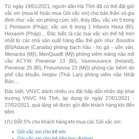
Từ
ngày 19/01/2021, người dân Hà Tĩnh đã có thể đặt giữ
vắc xin (mua lẻ hoặc mua Gói vắc xin) cho bản thân và gia
đình như: vắc xin phòng cúm, sởi, thủy đậu, vắc xin 5 trong
1 Pentaxim (Pháp), vắc xin 6 trong 1 Infanrix Hexa (Bỉ),
Hexaxim (Pháp)… Đặc biệt, là các loại vắc xin thế hệ mới
nhất từ các nhà sản xuất hàng đầu thế giới như: Boostrix
(Bỉ)/Adacel (Canada) phòng bạch hầu - ho gà - uốn ván,
Menactra (Mỹ), MenQuadfi (Mỹ) phòng viêm màng não mô
cầu ACYW, Prevenar 13 (Bỉ), Vaxneuvance (Ireland),
Prevenar 20 (Bỉ), Pneumovax 23 (Mỹ)) phòng các bệnh do
phế cầu khuẩn, Imojev (Thái Lan) phòng viêm não Nhật
Bản…
Đặc biệt, VNVC dành nhiều ưu đãi hấp dẫn nhân dịp khai
trương VNVC Hà Tĩnh, áp dụng từ ngày
27/01/2021 -
27/02/2021,
quà tặng sẽ được gửi đến khách hàng khi đến
tiêm.
ƯU ĐÃI 5% cho khách hàng khi mua các Gói vắc xin:
Gói vắc xin cho trẻ em
Gói vắc xin cho trẻ tiền học đường