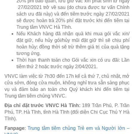
20% phí bảo quản, lưu giữ vắc xin phát sinh từ ngày
27/02/2021
trở về sau (do chưa được tư vấn Chính
sách ưu đãi này) và đến tiêm trước ngày
27/02/2021
sẽ được hoàn trả 20% phí đặt trước khi đến tiêm tại
Trung tâm VNVC Hà Tĩnh.
Nếu Khách hàng đã nhận quà khi mua gói vắc xin/
đặt giữ, nếu hủy gói/hủy mũi đặt giữ thì sẽ chịu phí
hoàn hủy; đồng thời sẽ trừ thêm giá trị của quà tặng
tương ứng.
Thời hạn thanh toán cho Gói vắc xin có ưu đãi: Lần
tiêm thứ 2 hoặc trước ngày
2/04/2021.
VNVC làm việc từ 7h30 đến 17h kể cả thứ 7, chủ nhật, mở
cửa sớm, đóng cửa muộn, không nghỉ trưa sẵn sàng phục
vụ và đảm bảo an toàn cho Quý khách khi đến tiêm tại
Trung tâm tiêm chủng VNVC.
Địa chỉ đặt trước VNVC Hà Tĩnh:
189 Trần Phú, P. Trần
Phú, TP. Hà Tĩnh, tỉnh Hà Tĩnh (
đối diện Chi Cục Thú Y Hà
Tĩnh).
Fanpage
:
Trung tâm tiêm chủng Trẻ em và Người lớn –