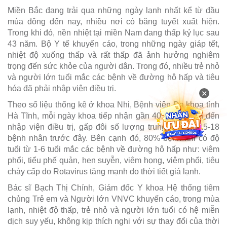
Miền Bắc đang trải qua những ngày lạnh nhất kể từ đầu
mùa đông đến nay, nhiều nơi có băng tuyết xuất hiện.
Trong khi đó, nền nhiệt tại miền Nam đang thấp kỷ lục sau
43 năm. Bộ Y tế khuyến cáo, trong những ngày giáp tết,
nhiệt độ xuống thấp và rất thấp đã ảnh hưởng nghiêm
trọng đến sức khỏe của người dân. Trong đó, nhiều trẻ nhỏ
và người lớn tuổi mắc các bệnh về đường hô hấp và tiêu
hóa đã phải nhập viện điều trị.
×
Theo số liệu thống kê ở khoa Nhi, Bệnh viện Đa khoa tỉnh
Hà Tĩnh, mỗi ngày khoa tiếp nhận gần 40 bệnh nhân đến
nhập viện điều trị, gấp đôi số lượng trung bình là 15-18
bệnh nhân trước đây. Bên cạnh đó, 80% bệnh nhi có độ
tuổi từ 1-6 tuổi mắc các bệnh về đường hô hấp như: viêm
phổi, tiểu phế quản, hen suyễn, viêm họng, viêm phổi, tiêu
chảy cấp do Rotavirus tăng mạnh do thời tiết giá lạnh.
Bác sĩ Bạch Thị Chính, Giám đốc Y khoa Hệ thống tiêm
chủng Trẻ em và Người lớn VNVC khuyến cáo, trong mùa
lạnh, nhiệt độ thấp, trẻ nhỏ và người lớn tuổi có hệ miễn
dịch suy yếu, không kịp thích nghi với sự thay đổi của thời