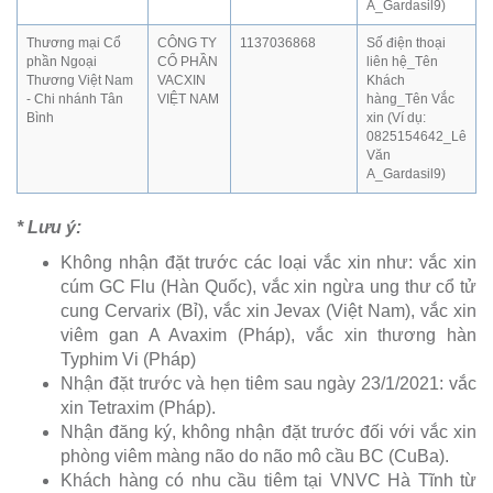
A_Gardasil9)
Thương mại Cổ
CÔNG TY
1137036868
Số điện thoại
phần Ngoại
CỔ PHẦN
liên hệ_Tên
Thương Việt Nam
VACXIN
Khách
- Chi nhánh Tân
VIỆT NAM
hàng_Tên Vắc
Bình
xin (Ví dụ:
0825154642_Lê
Văn
A_Gardasil9)
* Lưu ý:
Không nhận đặt trước các loại vắc xin như: vắc xin
cúm GC Flu (Hàn Quốc), vắc xin ngừa ung thư cổ tử
cung Cervarix (Bỉ), vắc xin Jevax (Việt Nam), vắc xin
viêm gan A Avaxim (Pháp), vắc xin thương hàn
Typhim Vi (Pháp)
Nhận đặt trước và hẹn tiêm sau ngày 23/1/2021: vắc
xin Tetraxim (Pháp).
Nhận đăng ký, không nhận đặt trước đối với vắc xin
phòng viêm màng não do não mô cầu BC (CuBa).
Khách hàng có nhu cầu tiêm tại VNVC Hà Tĩnh từ