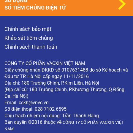
SỬ DỤNG
SỔ TIÊM CHỦNG ĐIỆN TỬ
Chính sách bảo mật
Khảo sát tiêm chủng
Chính sách thanh toán
CÔNG TY CỔ PHẦN VACXIN VIỆT NAM
Giấy chứng nhận ĐKKD số 0107631488 do sở Kế hoạch và
Đầu tư TP. Hà Nội cấp ngày 11/11/2016
Địa chỉ: 180 Trường Chinh, P.Kim Liên, Hà Nội
(Địa chỉ cũ: 180 Trường Chinh, P.Khương Thượng, Q.Đống
Đa, Hà Nội)
Email:
cskh@vnvc.vn
Số điện thoại: 028 7102 6595
Chịu trách nhiệm nội dung: Trần Thanh Hằng
Bản quyền ©2016 thuộc về
CÔNG TY CỔ PHẦN VACXIN VIỆT
NAM