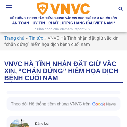
Toggle
navigation
HỆ THỐNG TRUNG TÂM TIÊM CHỦNG VẮC XIN CHO TRẺ EM & NGƯỜI LỚN
AN TOÀN - UY TÍN - CHẤT LƯỢNG HÀNG ĐẦU VIỆT NAM *
* Bình chọn của Vietnam Report 2025
Trang chủ
»
Tin tức
»
VNVC Hà Tĩnh nhận đặt giữ vắc xin,
“chặn đứng” hiểm họa dịch bệnh cuối năm
VNVC HÀ TĨNH NHẬN ĐẶT GIỮ VẮC
XIN, “CHẶN ĐỨNG” HIỂM HỌA DỊCH
BỆNH CUỐI NĂM
Đăng bởi