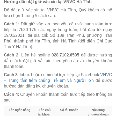
Hướng dẫn đặt giữ vắc xin tại VNVC Hà Tĩnh
Để đặt giữ vắc xin tại VNVC Hà Tĩnh, Quý khách có thể
lựa chọn 1 trong 5 cách sau:
Cách 1
: Đặt giữ vắc xin theo yêu cầu và thanh toán trực
tiếp từ 7h30-17h các ngày trong tuần, bắt đầu từ ngày
19
/01/2021, tại địa chỉ: Số 189 Trần Phú, phường Trần
Phú, thành phố Hà Tĩnh, tỉnh Hà Tĩnh (
đối diện Chi Cục
Thú Y Hà Tĩnh).
Cách 2
: Liên hệ hotline
028.7102.6595
để được hướng
dẫn cách đặt giữ vắc xin theo yêu cầu và chuyển khoản
thanh toán.
Cách 3
: Inbox hoặc comment trực tiếp tại Facebook
VNVC
– Trung tâm tiêm chủng Trẻ em và Người lớn
để được
hướng dẫn đăng ký, chuyển khoản.
Cách 4
: Chuyển khoản thanh toán trực tiếp theo thông tin
sau:
Tên ngân hàng
Tên chủ
Số tài khoản
Nội dung
tài khoản
chuyển khoản