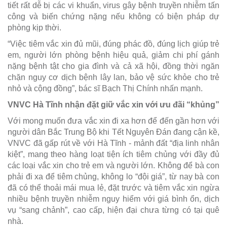
tiết rất dễ bị các vi khuẩn, virus gây bệnh truyền nhiễm tấn
công và biến chứng nặng nếu không có biện pháp dự
phòng kịp thời.
“V
iệc tiêm vắc xin đủ mũi, đúng phác đồ, đúng lịch giúp trẻ
em, người lớn phòng bệnh hiệu quả, giảm chi phí gánh
nặng bệnh tật cho gia đình và cả xã hội, đồng thời ngăn
chặn nguy cơ dịch bệnh lây lan, bảo vệ sức khỏe cho trẻ
nhỏ và cộng đồng”, bác sĩ Bạch Thị Chính nhấn mạnh.
VNVC Hà Tĩnh nhận đặt giữ vắc xin với ưu đãi “khủng”
Với mong muốn đưa vắc xin đi xa hơn để đến gần hơn với
người dân Bắc Trung Bộ khi Tết Nguyên Đán đang cận kề,
V
NVC đã gấp rút về với Hà Tĩnh - mảnh đất “địa linh nhân
kiệt”, mang theo hàng loạt tiện ích tiêm chủng với đầy đủ
các loại vắc xin cho trẻ em và người lớn. Không để bà con
phải đi xa để tiêm chủng, không lo “đội giá”, từ nay bà con
đã có thể thoải mái mua lẻ, đặt trước và tiêm vắc xin ngừa
nhiều bệnh truyền nhiễm nguy hiểm với giá bình ổn, dịch
vụ “sang chảnh”, cao cấp, hiện đại chưa từng có tại quê
nhà.