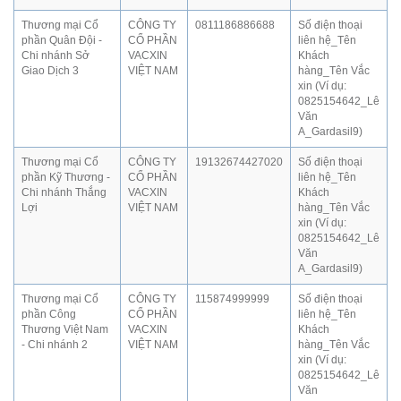
Thương mại Cổ
CÔNG TY
0811186886688
Số điện thoại
phần Quân Đội -
CỔ PHẦN
liên hệ_Tên
Chi nhánh Sở
VACXIN
Khách
Giao Dịch 3
VIỆT NAM
hàng_Tên Vắc
xin (Ví dụ:
0825154642_Lê
Văn
A_Gardasil9)
Thương mại Cổ
CÔNG TY
19132674427020
Số điện thoại
phần Kỹ Thương -
CỔ PHẦN
liên hệ_Tên
Chi nhánh Thắng
VACXIN
Khách
Lợi
VIỆT NAM
hàng_Tên Vắc
xin (Ví dụ:
0825154642_Lê
Văn
A_Gardasil9)
Thương mại Cổ
CÔNG TY
115874999999
Số điện thoại
phần Công
CỔ PHẦN
liên hệ_Tên
Thương Việt Nam
VACXIN
Khách
- Chi nhánh 2
VIỆT NAM
hàng_Tên Vắc
xin (Ví dụ:
0825154642_Lê
Văn