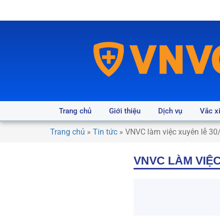
Trang chủ
Giới thiệu
Dịch vụ
Vắc x
Trang chủ
»
Tin tức
»
VNVC làm việc xuyên lễ 30/
VNVC LÀM VIỆC