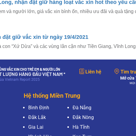
ong, nhận đặt giữ hàng loạt vắc xin hot theo yêu cầ
em và người lớn, giá vắc xin bình ổn, nhiều ưu đãi và quà tặng 
đặt giữ vắc xin từ ngày 19/4/2021
 con “Xứ Dừa” và các vùng lân cận như Tiền Giang, Vĩnh Long,..
NG VẮC XIN CHO TRẺ EM & NGƯỜI LỚN
Liên hệ
Tìm tr
ẤT LƯỢNG HÀNG ĐẦU VIỆT NAM *
Mở cửa 7
của Vietnam Report 2025
Một 
Hệ thống Miền Trung
Bình Định
Đà Nẵng
Đắk Lắk
Đắk Nông
Gia Lai
Hà Tĩnh