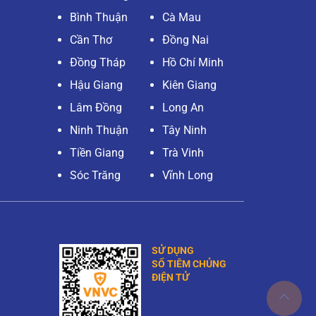
Bình Thuận
Cà Mau
Cần Thơ
Đồng Nai
Đồng Tháp
Hồ Chí Minh
Hậu Giang
Kiên Giang
Lâm Đồng
Long An
Ninh Thuận
Tây Ninh
Tiền Giang
Trà Vinh
Sóc Trăng
Vĩnh Long
SỬ DỤNG
SỔ TIÊM CHỦNG
ĐIỆN TỬ