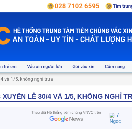
028 7102 6595
Tìm tru
HỆ THỐNG TRUNG TÂM TIÊM CHỦNG VẮC XIN
AN TOÀN - UY TÍN - CHẤT LƯỢNG 
in trẻ em
Vắc xin người lớn
Gói vắc xin
Cẩm nang
4 và 1/5, không nghỉ trưa
 XUYÊN LỄ 30/4 VÀ 1/5, KHÔNG NGHỈ T