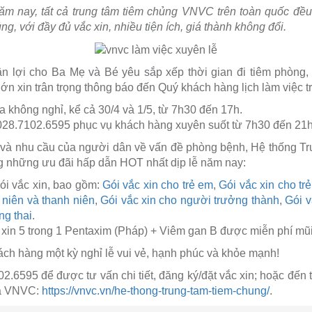
năm nay, tất cả trung tâm tiêm chủng VNVC trên toàn quốc đ
g, với đầy đủ vắc xin, nhiều tiện ích, giá thành không đổi.
n lợi cho Ba Mẹ và Bé yêu sắp xếp thời gian đi tiêm phòng,
n xin trân trọng thông báo đến Quý khách hàng lịch làm việc tr
a không nghỉ, kể cả 30/4 và 1/5, từ 7h30 đến 17h.
 028.7102.6595 phục vụ khách hàng xuyên suốt từ 7h30 đến 21h
 và nhu cầu của người dân về vấn đề phòng bệnh, Hệ thống Tr
g những ưu đãi hấp dẫn HOT nhất dịp lễ năm nay:
ói vắc xin, bao gồm:
Gói vắc xin cho trẻ em
,
Gói vắc xin cho tr
h niên và thanh niên
,
Gói vắc xin cho người trưởng thành
,
Gói v
ng thai
.
in 5 trong 1 Pentaxim (Pháp) + Viêm gan B được miễn phí mũi
h hàng một kỳ nghỉ lễ vui vẻ, hạnh phúc và khỏe mạnh!
2.6595 để được tư vấn chi tiết, đăng ký/đặt vắc xin; hoặc đến ti
ủa VNVC:
https://vnvc.vn/he-thong-trung-tam-tiem-chung/
.