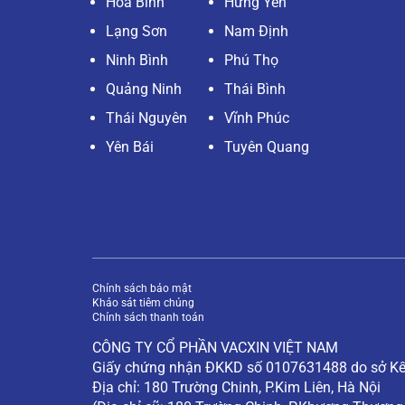
Hoà Bình
Hưng Yên
Lạng Sơn
Nam Định
Ninh Bình
Phú Thọ
Quảng Ninh
Thái Bình
Thái Nguyên
Vĩnh Phúc
Yên Bái
Tuyên Quang
Chính sách bảo mật
Khảo sát tiêm chủng
Chính sách thanh toán
CÔNG TY CỔ PHẦN VACXIN VIỆT NAM
Giấy chứng nhận ĐKKD số 0107631488 do sở Kế 
Địa chỉ: 180 Trường Chinh, P.Kim Liên, Hà Nội