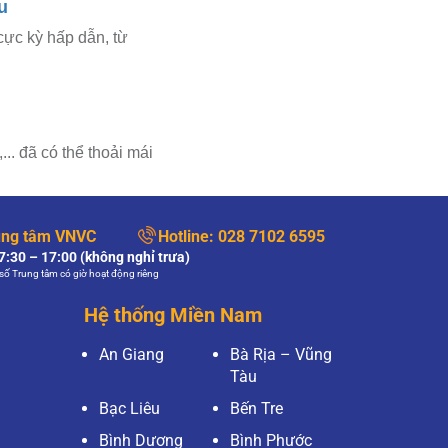
u
cực kỳ hấp dẫn, từ
. đã có thể thoải mái
ung tâm VNVC
Hotline:
028 7102 6595
:30 – 17:00 (không nghỉ trưa)
số Trung tâm có giờ hoạt động riêng
Hệ thống Miền Nam
An Giang
Bà Rịa – Vũng
Tàu
Bạc Liêu
Bến Tre
Bình Dương
Bình Phước