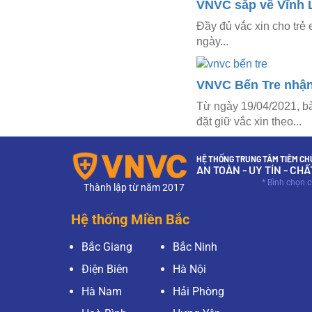
VNVC sắp về Vĩnh L
Đầy đủ vắc xin cho trẻ 
ngày...
VNVC Bến Tre nhận 
Từ ngày 19/04/2021, bà
đặt giữ vắc xin theo...
HỆ THỐNG TRUNG TÂM TIÊM CHỦ
AN TOÀN - UY TÍN - CH
* Bình chọn 
Thành lập từ năm 2017
Hệ thống Miền Bắc
Bắc Giang
Bắc Ninh
Điện Biên
Hà Nội
Hà Nam
Hải Phòng