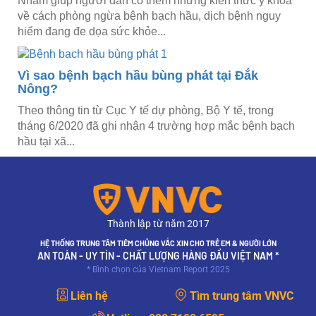
Nhằm giúp người dân có thêm những kiến thức y khoa
về cách phòng ngừa bệnh bạch hầu, dịch bệnh nguy
hiểm đang đe dọa sức khỏe...
Vì sao bệnh bạch hầu bùng phát tại Đắk
Nông?
Theo thông tin từ Cục Y tế dự phòng, Bộ Y tế, trong
tháng 6/2020 đã ghi nhận 4 trường hợp mắc bệnh bạch
hầu tại xã...
Thành lập từ năm 2017
HỆ THỐNG TRUNG TÂM TIÊM CHỦNG VẮC XIN CHO TRẺ EM & NGƯỜI LỚN
AN TOÀN - UY TÍN - CHẤT LƯỢNG HÀNG ĐẦU VIỆT NAM *
* Bình chọn của Vietnam Report 2025
Liên hệ
Tìm trung tâm VNVC