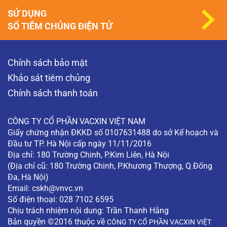
SỬ DỤNG
SỔ TIÊM CHỦNG ĐIỆN TỬ
Chính sách bảo mật
Khảo sát tiêm chủng
Chính sách thanh toán
CÔNG TY CỔ PHẦN VACXIN VIỆT NAM
Giấy chứng nhận ĐKKD số 0107631488 do sở Kế hoạch và
Đầu tư TP. Hà Nội cấp ngày 11/11/2016
Địa chỉ: 180 Trường Chinh, P.Kim Liên, Hà Nội
(Địa chỉ cũ: 180 Trường Chinh, P.Khương Thượng, Q.Đống
Đa, Hà Nội)
Email:
cskh@vnvc.vn
Số điện thoại: 028 7102 6595
Chịu trách nhiệm nội dung: Trần Thanh Hằng
Bản quyền ©2016 thuộc về
CÔNG TY CỔ PHẦN VACXIN VIỆT