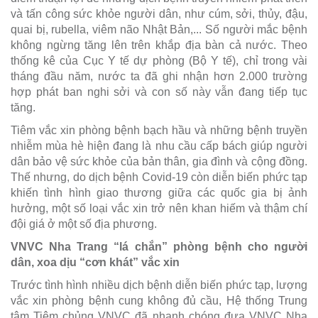
và tấn công sức khỏe người dân, như cúm, sởi, thủy, đậu,
quai bị, rubella, viêm não Nhật Bản,... Số người mắc bệnh
không ngừng tăng lên trên khắp địa bàn cả nước. Theo
thống kê của Cục Y tế dự phòng (Bộ Y tế), chỉ trong vài
tháng đầu năm, nước ta đã ghi nhận hơn 2.000 trường
hợp phát ban nghi sởi và con số này vẫn đang tiếp tục
tăng.
Tiêm vắc xin phòng bệnh bạch hầu và những bệnh truyền
nhiễm mùa hè hiện đang là nhu cầu cấp bách giúp người
dân bảo vệ sức khỏe của bản thân, gia đình và cộng đồng.
Thế nhưng, do dịch bệnh Covid-19 còn diễn biến phức tạp
khiến tình hình giao thương giữa các quốc gia bị ảnh
hưởng, một số loại vắc xin trở nên khan hiếm và thậm chí
đội giá ở một số địa phương.
VNVC Nha Trang “lá chắn” phòng bệnh cho người
dân, xoa dịu “cơn khát” vắc xin
Trước tình hình nhiều dịch bệnh diễn biến phức tạp, lượng
vắc xin phòng bệnh cung không đủ cầu, Hệ thống Trung
tâm Tiêm chủng VNVC đã nhanh chóng đưa VNVC Nha