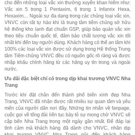
cho đến những loại vắc xin thường xuyên khan hiếm như:
Vắc xin 5 trong 1 Pentaxim, 6 trong 1 Infanrix Hexa,
Hexaxim… Ngoài sự đa dạng trong các chủng loại vắc xin,
VNVC còn rất tự hào khi là trung tâm tiêm chủng sở hữu
hệ thống kho lạnh đạt chuẩn GSP, giúp bảo quản vắc xin
theo tiêu chuẩn quốc tế, đảm bảo chất lượng vắc xin tốt
nhất khi đến tay người dùng. Khách hàng có thể an tâm khi
100% các loại vắc xin được sử dụng trong Hệ thống Trung
tâm Tiêm chủng VNVC đều có nguồn gốc rõ ràng và được
nhập khẩu chính hãng từ các hãng uy tín trong và ngoài
nước.
Ưu đãi đặc biệt chỉ có trong dịp khai trương VNVC Nha
Trang
Trước khi đặt chân đến thành phố biển xinh đẹp Nha
Trang, VNVC đã nhận được rất nhiều sự quan tâm và yêu
mến của người dân nơi đây. Những tin nhắn về fanpage,
cuộc gọi về tổng đài liên tục bày tỏ sự mong chờ VNVC sẽ
cập bến Nha Trang trong một ngày gần nhất. Để đáp lại
tình cảm mà khách hàng đã dành cho VNVC, nhân dịp
khai trương VNVC Nha Trang gửi đến khách hàng