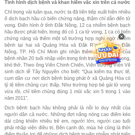
Tình hình dịch bệnh và khan hiếm vắc xin trên cả nước
Chỉ trong vài tuần qua, nước ta đã liên tiếp xuất hiện nhiều
ổ dịch bạch hầu có biến chứng nặng, thậm chí dẫn đến tử
vong. Điển hình ở tỉnh Đắk Nông, 12 ca nhiễm bệnh bạch
hầu được phát hiện, trong đó có 1 ca tử vong, 1 ca có biến
×
chứng nặng và thêm một số trường hợp nghi ngờ nhiễm
bệnh tại hai xã Quảng Hòa và Đắk R’măng. Sau Đắk
Nông, TP. Hồ Chí Minh ghi nhận thêm 1 ca nhiễm của
bệnh nhân 20 tuổi nhập viện trong tình trạng sốt, đau họng,
khó thở. Theo ông Viên Chinh Chiến, Viện trưởng Viện Vệ
sinh dịch tễ Tây Nguyên cho biết: “Qua kiểm tra thực tế,
cụm dân cư nơi dịch bệnh bùng phát ở xã Quảng Hòa có
tỷ lệ tiêm chủng cực thấp. Như trường hợp bé gái tử vong
vừa rồi, chỉ tiêm chủng đúng 1 mũi vắc xin 5 trong 1 vào
năm 2011”.
Dịch bệnh bạch hầu không phải là nỗi lo duy nhất của
người dân cả nước. Những đợt nắng nóng cao điểm kéo
dài cũng khiến nhiều trẻ em, người lớn, người cao tuổi
phải nhập viện điều trị. Bên cạnh đó, mùa hè cũng là thời
điểm thuận lợi để những dịch bệnh truyền nhiễm phát triển