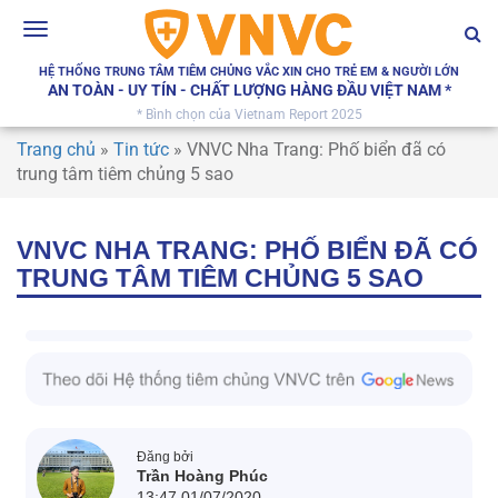
Toggle
navigation
HỆ THỐNG TRUNG TÂM TIÊM CHỦNG VẮC XIN CHO TRẺ EM & NGƯỜI LỚN
AN TOÀN - UY TÍN - CHẤT LƯỢNG HÀNG ĐẦU VIỆT NAM *
* Bình chọn của Vietnam Report 2025
Trang chủ
»
Tin tức
»
VNVC Nha Trang: Phố biển đã có
trung tâm tiêm chủng 5 sao
VNVC NHA TRANG: PHỐ BIỂN ĐÃ CÓ
TRUNG TÂM TIÊM CHỦNG 5 SAO
Đăng bởi
Trần Hoàng Phúc
13:47 01/07/2020