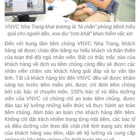
VNVC Nha Trang khai trương là “lá chắn” phòng bệnh hiệu
quả cho người dân, xoa dịu “cơn khát” khan hiếm vắc xin
Đến với trung tâm tiêm chủng VNVC Nha Trang, khách
hàng sẽ được chào đón bằng sự hiếu khách và thân thiện
của toàn thể đội ngũ nhân viên. Bất cứ thắc mắc nào của
khách hàng về dịch vụ tiêm chủng cũng đều sẽ được các
nhân viên chăm sóc khách hàng giải đáp và tư vấn tận
tình. Tất cả khách hàng khi đến VNVC đều sẽ được khám
sàng lọc trước tiêm miễn phí, được chỉ định tiêm chủng
bởi các bác sĩ chuyên môn. 100% bác sĩ và điều dưỡng
viên của VNVC có chứng chỉ an toàn tiêm chủng, được
đào tạo kỹ lưỡng những kiến thức và thực hành an toàn
tiêm chủng, đảm bảo an toàn cho khách hàng đến tiêm.
Không chỉ đặt trách nhiệm trong từng mũi tiêm, các bác sĩ
và điều dưỡng còn theo dõi chặt chẽ tình trạng sức khỏe
của khách hàng sau tiêm, dặn dò kỹ lưỡng và cung cấp
những tài liệu tiêm chủng cần thiết trước khi ra về.