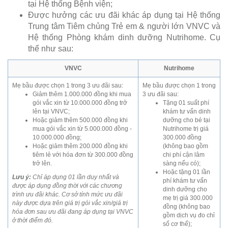
tại Hệ thống Bệnh viện;
Được hưởng các ưu đãi khác áp dụng tại Hệ thống
Trung tâm Tiêm chủng Trẻ em & người lớn VNVC và
Hệ thống Phòng khám dinh dưỡng Nutrihome. Cụ
thể như sau:
VNVC
Nutrihome
Mẹ bầu được chọn 1 trong 3 ưu đãi sau:
Mẹ bầu được chọn 1 trong
Giảm thêm 1.000.000 đồng khi mua
3 ưu đãi sau:
gói vắc xin từ 10.000.000 đồng trở
Tặng 01 suất phí
lên tại VNVC;
khám tư vấn dinh
Hoặc giảm thêm 500.000 đồng khi
dưỡng cho bé tại
mua gói vắc xin từ 5.000.000 đồng -
Nutrihome trị giá
10.000.000 đồng;
300.000 đồng
Hoặc giảm thêm 200.000 đồng khi
(không bao gồm
tiêm lẻ với hóa đơn từ 300.000 đồng
chi phí cận lâm
trở lên.
sàng nếu có);
Hoặc tặng 01 lần
Lưu ý:
Chỉ áp dụng 01 lần duy nhất và
phí khám tư vấn
được áp dụng đồng thời với các chương
dinh dưỡng cho
trình ưu đãi khác. Cơ sở tính mức ưu đãi
mẹ trị giá 300.000
này được dựa trên giá trị gói vắc xin/giá trị
đồng (không bao
hóa đơn sau ưu đãi đang áp dụng tại VNVC
gồm dịch vụ đo chỉ
ở thời điểm đó.
số cơ thể);