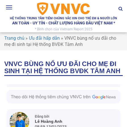
Toggle
navigation
HỆ THỐNG TRUNG TÂM TIÊM CHỦNG VẮC XIN CHO TRẺ EM & NGƯỜI LỚN
AN TOÀN - UY TÍN - CHẤT LƯỢNG HÀNG ĐẦU VIỆT NAM *
* Bình chọn của Vietnam Report 2025
Trang chủ
»
Ưu đãi hấp dẫn
»
VNVC bùng nổ ưu đãi cho
mẹ đi sinh tại Hệ thống BVĐK Tâm Anh
VNVC BÙNG NỔ ƯU ĐÃI CHO MẸ ĐI
SINH TẠI HỆ THỐNG BVĐK TÂM ANH
Đăng bởi
Lê Hoàng Anh
08:59 13/01/2023