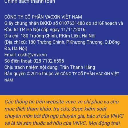
Chính sách thanh toán
CÔNG TY CỔ PHẦN VACXIN VIỆT NAM
Giấy chứng nhận ĐKKD số 0107631488 do sở Kế hoạch và
Đầu tư TP. Hà Nội cấp ngày 11/11/2016
Địa chỉ: 180 Trường Chinh, P.Kim Liên, Hà Nội
(Địa chỉ cũ: 180 Trường Chinh, P.Khương Thượng, Q.Đống
Đa, Hà Nội)
Email:
cskh@vnvc.vn
Số điện thoại: 028 7102 6595
Chịu trách nhiệm nội dung: Trần Thanh Hằng
Bản quyền ©2016 thuộc về
CÔNG TY CỔ PHẦN VACXIN VIỆT
NAM
Các thông tin trên website vnvc.vn chỉ phục vụ cho
mục đích tham khảo, tra cứu, được kiểm soát
chuyên môn bởi đội ngũ chuyên gia, bác sĩ của VNVC
và là tài sản thuộc sở hữu của VNVC. Mọi động thái