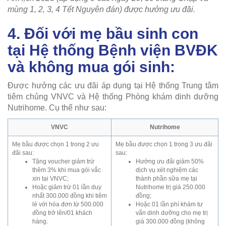
mùng 1, 2, 3, 4 Tết Nguyên đán) được hưởng ưu đãi.
4. Đối với mẹ bầu sinh con
tại Hệ thống Bệnh viện BVĐK
và không mua gói sinh:
Được hưởng các ưu đãi áp dụng tại Hệ thống Trung tâm
tiêm chủng VNVC và Hệ thống Phòng khám dinh dưỡng
Nutrihome. Cụ thể như sau:
VNVC
Nutrihome
Mẹ bầu được chọn 1 trong 2 ưu
Mẹ bầu được chọn 1 trong 3 ưu đãi
đãi sau:
sau:
Tặng voucher giảm trừ
Hưởng ưu đãi giảm 50%
thêm 3% khi mua gói vắc
dịch vụ xét nghiệm các
xin tại VNVC;
thành phần sữa mẹ tại
Hoặc giảm trừ 01 lần duy
Nutrihome trị giá 250.000
nhất 300.000 đồng khi tiêm
đồng;
lẻ với hóa đơn từ 500.000
Hoặc 01 lần phí khám tư
đồng trở lên/01 khách
vấn dinh dưỡng cho mẹ trị
hàng.
giá 300.000 đồng (không