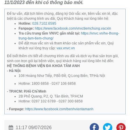
11/1/2023 đến khi có thông báo mới.
Để tư vấn, đặt lịch tiêm chủng, đăng ký Gói vắc xin, tiêm vắc xin lẻ, đặc
biệt là các chương trình ưu đãi, Quý Khách hàng vui lòng liên hệ:
Hotline:
028.7102.6595
Fanpage:
https://www.facebook.com/vnvctiemchung.vacxin
Tra cứu trung tâm VNVC gần nhất tại:
https://vnvc.vn/he-thong-
trung-tam-tiem-chung/
Để đặt mua vắc xin và tham khảo các sản phẩm vắc xin, Quý
khách vui lòng truy cập:
vax.vnvc.vn
Để biết thêm chi tiết về chương trình ưu đãi và dịch vụ thai sản trọn gói,
sinh con trọn gói tại bệnh viện, quý khách hàng vui lòng liên hệ đến:
HỆ THỐNG BỆNH VIỆN ĐA KHOA TÂM ANH
- Hà Nội:
108 Hoàng Như Tiếp, P.Bồ Đề, Q.Long Biên, TP.Hà Nội
Hotline: 1800 6858 - 0247 106 6858
- TP.HCM: P.Hồ Chí Minh
2B Phổ Quang, P.2, Q. Tân Bình, TP.HCM
Hotline: 0287 102 6789 - 0287 300 6858
- Fanpage:
https://www.facebook.com/benhvientamanh
11:17 09/07/2026