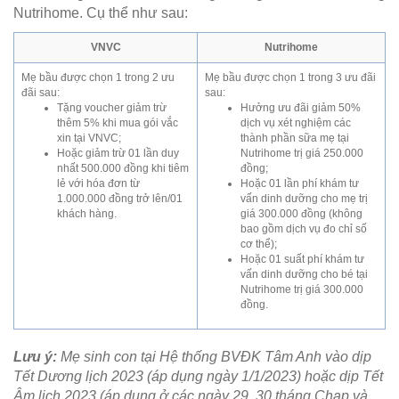
Nutrihome. Cụ thể như sau:
VNVC
Nutrihome
Mẹ bầu được chọn 1 trong 2 ưu
Mẹ bầu được chọn 1 trong 3 ưu đãi
đãi sau:
sau:
Tặng voucher giảm trừ
Hưởng ưu đãi giảm 50%
thêm 5% khi mua gói vắc
dịch vụ xét nghiệm các
xin tại VNVC;
thành phần sữa mẹ tại
Hoặc giảm trừ 01 lần duy
Nutrihome trị giá 250.000
nhất 500.000 đồng khi tiêm
đồng;
lẻ với hóa đơn từ
Hoặc 01 lần phí khám tư
1.000.000 đồng trở lên/01
vấn dinh dưỡng cho mẹ trị
khách hàng.
giá 300.000 đồng (không
bao gồm dịch vụ đo chỉ số
cơ thể);
Hoặc 01 suất phí khám tư
vấn dinh dưỡng cho bé tại
Nutrihome trị giá 300.000
đồng.
Lưu ý:
Mẹ sinh con tại Hệ thống BVĐK Tâm Anh vào dịp
Tết Dương lịch 2023 (áp dụng ngày 1/1/2023) hoặc dịp Tết
Âm lịch 2023 (áp dụng ở các ngày 29, 30 tháng Chạp và