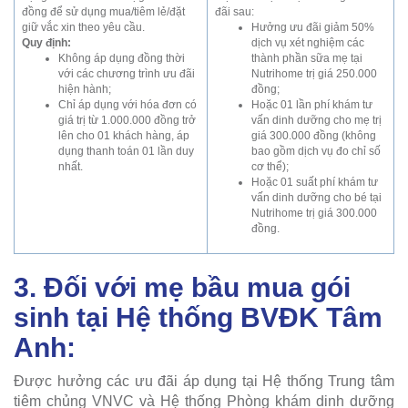
đồng để sử dụng mua/tiêm lẻ/đặt
đãi sau:
giữ vắc xin theo yêu cầu.
Hưởng ưu đãi giảm 50%
Quy định:
dịch vụ xét nghiệm các
Không áp dụng đồng thời
thành phần sữa mẹ tại
với các chương trình ưu đãi
Nutrihome trị giá 250.000
hiện hành;
đồng;
Chỉ áp dụng với hóa đơn có
Hoặc 01 lần phí khám tư
giá trị từ 1.000.000 đồng trở
vấn dinh dưỡng cho mẹ trị
lên cho 01 khách hàng, áp
giá 300.000 đồng (không
dụng thanh toán 01 lần duy
bao gồm dịch vụ đo chỉ số
nhất.
cơ thể);
Hoặc 01 suất phí khám tư
vấn dinh dưỡng cho bé tại
Nutrihome trị giá 300.000
đồng.
3. Đối với mẹ bầu mua gói
sinh tại Hệ thống BVĐK Tâm
Anh:
Được hưởng các ưu đãi áp dụng tại Hệ thống Trung tâm
tiêm chủng VNVC và Hệ thống Phòng khám dinh dưỡng