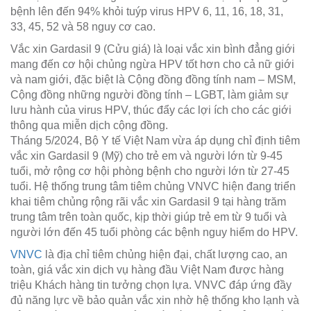
bệnh lên đến 94% khỏi tuýp virus HPV 6, 11, 16, 18, 31,
33, 45, 52 và 58 nguy cơ cao.
Vắc xin Gardasil 9
(Cửu giá)
là loại vắc xin bình đẳng giới
mang đến cơ hội chủng ngừa HPV tốt hơn cho cả nữ giới
và nam giới, đặc biệt là Cộng đồng đồng tính nam – MSM,
Cộng đồng những người đồng tính – LGBT, làm giảm sự
lưu hành của virus HPV, thúc đẩy các lợi ích cho các giới
thông qua miễn dịch cộng đồng.
Tháng 5/2024, Bộ Y tế Việt Nam vừa áp dụng chỉ định tiêm
vắc xin Gardasil 9 (Mỹ) cho trẻ em và người lớn từ 9-45
tuổi, mở rộng cơ hội phòng bệnh cho người lớn từ 27-45
tuổi. Hệ thống trung tâm tiêm chủng VNVC hiện đang triển
khai tiêm chủng rộng rãi vắc xin Gardasil 9 tại hàng trăm
trung tâm trên toàn quốc, kịp thời giúp trẻ em từ 9 tuổi và
người lớn đến 45 tuổi phòng các bệnh nguy hiểm do HPV.
VNVC
là địa chỉ tiêm chủng hiện đại, chất lượng cao, an
toàn, giá vắc xin dịch vụ hàng đầu Việt Nam được hàng
triệu Khách hàng tin tưởng chọn lựa. VNVC đáp ứng đầy
đủ năng lực về bảo quản vắc xin nhờ hệ thống kho lạnh và