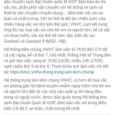
dây chuyền lạnh đạt chuẩn quốc tế GSP đảm bảo dự trù
vắc xin, phân phối vận chuyển với hệ thống xe lạnh và
thiết bị vận chuyển chuyên dụng… đảm bảo vắc xin an
toàn và chất lượng. Với lợi thế là đối tác chiến lược của
nhiều hãng vắc xin lớn trên thế giới, VNVC cam kết cung
ứng đủ các loại vắc xin cho trẻ em và người lớn, kể cả vắc
xin khan hiếm, vắc xin thế hệ mới, đặc biệt vắc xin
Gardasil và Gardasil 9 (MSD - Mỹ).
Hệ thống tiêm chủng VNVC làm việc từ 7h30 đến 17h tất
cả các ngày, kể cả thứ 7, chủ nhật. Riêng một số Trung tâm
có giờ làm việc sáng từ 7h30-11h30, chiều 14h-17h30,
nghỉ chiều thứ 3 và thứ 6. Tham khảo lịch làm việc chi tiết
tại:
https://vnvc.vn/he-thong-trung-tam-tiem-chung/
Hệ thống trung tâm tiêm chủng VNVC có hơn 40 loại vắc
xin phòng gần 50 bệnh truyền nhiễm nguy hiểm cho trẻ em
và người lớn đến từ các nhà sản xuất uy tín hàng đầu
trong và ngoài nước, được bảo quản trong Hệ thống kho
lạnh đạt chuẩn Quốc tế GSP, đảm bảo vắc xin trong điều
kiện 2-8 độ C an toàn, chất lượng tốt nhất.