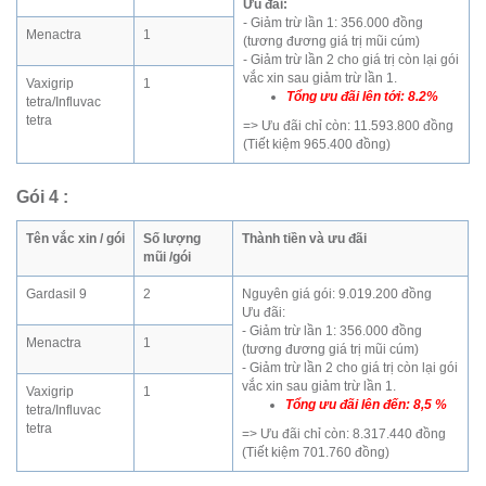
Ưu đãi:
- Giảm trừ lần 1: 356.000 đồng
Menactra
1
(tương đương giá trị mũi cúm)
- Giảm trừ lần 2 cho giá trị còn lại gói
vắc xin sau giảm trừ lần 1.
Vaxigrip
1
Tổng ưu đãi lên tới: 8.2%
tetra/Influvac
tetra
=> Ưu đãi chỉ còn: 11.593.800 đồng
(Tiết kiệm 965.400 đồng)
Gói 4
:
Tên vắc xin / gói
Số lượng
Thành tiền và ưu đãi
mũi /gói
Gardasil 9
2
Nguyên giá gói: 9.019.200 đồng
Ưu đãi:
- Giảm trừ lần 1: 356.000 đồng
Menactra
1
(tương đương giá trị mũi cúm)
- Giảm trừ lần 2 cho giá trị còn lại gói
vắc xin sau giảm trừ lần 1.
Vaxigrip
1
Tổng ưu đãi lên đến: 8,5 %
tetra/Influvac
tetra
=> Ưu đãi chỉ còn: 8.317.440 đồng
(Tiết kiệm 701.760 đồng)