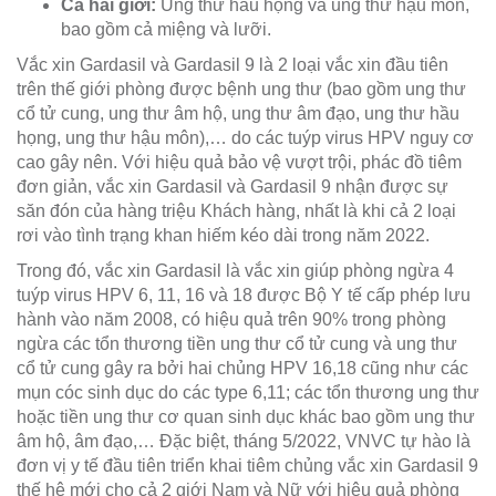
Cả hai giới:
Ung thư hầu họng và ung thư hậu môn,
bao gồm cả miệng và lưỡi.
Vắc xin Gardasil và Gardasil 9 là
2 loại vắc xin đầu tiên
trên thế giới phòng được bệnh ung thư (bao gồm ung thư
cổ tử cung, ung thư âm hộ, ung thư âm đạo, ung thư hầu
họng, ung thư hậu môn),… do các tuýp virus HPV nguy cơ
cao gây nên. Với hiệu quả bảo vệ vượt trội, phác đồ tiêm
đơn giản, vắc xin Gardasil và Gardasil 9 nhận được sự
săn đón của hàng triệu Khách hàng, nhất là khi cả 2 loại
rơi vào tình trạng khan hiếm kéo dài trong năm 2022.
Trong đó, vắc xin Gardasil là vắc xin giúp phòng ngừa 4
tuýp virus HPV
6, 11, 16 và 18
được Bộ Y tế cấp phép lưu
hành vào năm 2008, có hiệu quả trên 90% trong phòng
ngừa các tổn thương tiền ung thư cổ tử cung và ung thư
cổ tử cung gây ra bởi hai chủng HPV 16,18 cũng như các
mụn cóc sinh dục do các type 6,11; các tổn thương ung thư
hoặc tiền ung thư cơ quan sinh dục khác bao gồm ung thư
âm hộ, âm đạo,… Đặc biệt, tháng 5/2022, VNVC tự hào là
đơn vị y tế đầu tiên triển khai tiêm chủng vắc xin Gardasil 9
thế hệ mới
cho cả 2 giới Nam và Nữ với hiệu quả phòng