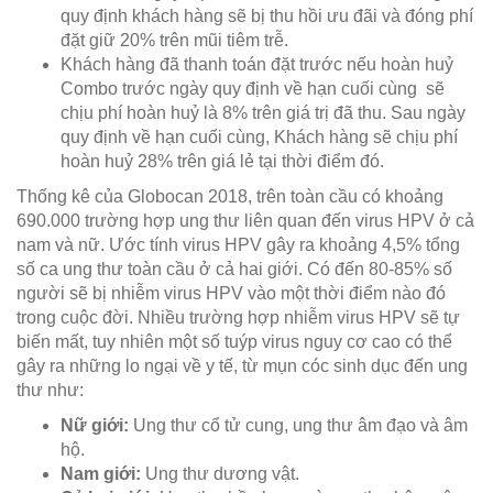
quy định khách hàng sẽ bị thu hồi ưu đãi và đóng phí
đặt giữ 20% trên mũi tiêm trễ.
Khách hàng đã thanh toán đặt trước nếu hoàn huỷ
Combo trước ngày quy định về hạn cuối cùng sẽ
chịu phí hoàn huỷ là 8% trên giá trị đã thu. Sau ngày
quy định về hạn cuối cùng, Khách hàng sẽ chịu phí
hoàn huỷ 28% trên giá lẻ tại thời điểm đó.
Thống kê của Globocan 2018, trên toàn cầu có khoảng
690.000 trường hợp ung thư liên quan đến virus HPV ở cả
nam và nữ. Ước tính virus HPV gây ra khoảng 4,5% tổng
số ca ung thư toàn cầu ở cả hai giới.
Có đến 80-85% số
người sẽ bị nhiễm virus HPV vào một thời điểm nào đó
trong cuộc đời. Nhiều trường hợp nhiễm virus HPV sẽ tự
biến mất, tuy nhiên một số tuýp virus nguy cơ cao có thể
gây ra những lo ngại về y tế, từ mụn cóc sinh dục đến ung
thư như:
Nữ giới:
Ung thư cổ tử cung, ung thư âm đạo và âm
hộ.
Nam giới:
Ung thư dương vật.