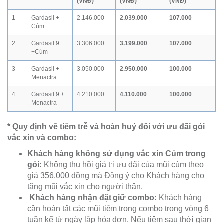
(VNĐ)
(VNĐ)
(VNĐ)
1
Gardasil +
2.146.000
2.039.000
107.000
Cúm
2
Gardasil 9
3.306.000
3.199.000
107.000
+Cúm
3
Gardasil +
3.050.000
2.950.000
100.000
Menactra
4
Gardasil 9 +
4.210.000
4.110.000
100.000
Menactra
* Quy định về tiêm trễ và hoàn huỷ đối với ưu đãi gói
vắc xin và combo:
Khách hàng không sử dụng vắc xin Cúm trong
gói:
Không thu hồi giá trị ưu đãi của mũi cúm theo
giá 356.000 đồng mà Đồng ý cho Khách hàng cho
tặng mũi vắc xin cho người thân.
Khách hàng nhận đặt giữ combo:
Khách hàng
cần hoàn tất các mũi tiêm trong combo trong vòng 6
tuần kể từ ngày lập hóa đơn. Nếu tiêm sau thời gian