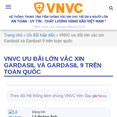
Toggle
navigation
HỆ THỐNG TRUNG TÂM TIÊM CHỦNG VẮC XIN CHO TRẺ EM & NGƯỜI LỚN
AN TOÀN - UY TÍN - CHẤT LƯỢNG HÀNG ĐẦU VIỆT NAM *
* Bình chọn của Vietnam Report 2025
Trang chủ
»
Ưu đãi hấp dẫn
»
VNVC ưu đãi lớn vắc xin
Gardasil và Gardasil 9 trên toàn quốc
VNVC ƯU ĐÃI LỚN VẮC XIN
GARDASIL VÀ GARDASIL 9 TRÊN
TOÀN QUỐC
Đăng bởi
Lê Hoàng Anh