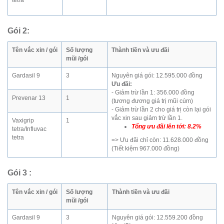
Gói 2:
Tên vắc xin / gói
Số lượng
Thành tiền và ưu đãi
mũi /gói
Gardasil 9
3
Nguyên giá gói: 12.595.000 đồng
Ưu đãi:
- Giảm trừ lần 1: 356.000 đồng
Prevenar 13
1
(tương đương giá trị mũi cúm)
- Giảm trừ lần 2 cho giá trị còn lại gói
vắc xin sau giảm trừ lần 1.
Vaxigrip
1
Tổng ưu đãi lên tới: 8.2%
tetra/Influvac
tetra
=> Ưu đãi chỉ còn: 11.628.000 đồng
(Tiết kiệm 967.000 đồng)
Gói 3
:
Tên vắc xin / gói
Số lượng
Thành tiền và ưu đãi
mũi /gói
Gardasil 9
3
Nguyên giá gói: 12.559.200 đồng