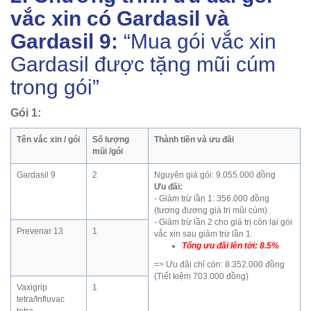
vắc xin có Gardasil và
Gardasil 9:
“Mua gói vắc xin
Gardasil được tặng mũi cúm
trong gói”
Gói 1:
Tên vắc xin / gói
Số lượng
Thành tiền và ưu đãi
mũi /gói
Gardasil 9
2
Nguyên giá gói: 9.055.000 đồng
Ưu đãi:
- Giảm trừ lần 1: 356.000 đồng
(tương đương giá trị mũi cúm)
- Giảm trừ lần 2 cho giá trị còn lại gói
Prevenar 13
1
vắc xin sau giảm trừ lần 1.
Tổng ưu đãi lên tới: 8.5%
=> Ưu đãi chỉ còn: 8.352.000 đồng
(Tiết kiệm 703.000 đồng)
Vaxigrip
1
tetra/Influvac
tetra