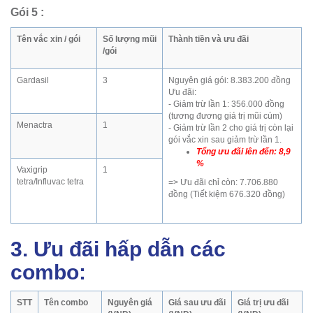
Gói 5
:
Tên vắc xin / gói
Số lượng mũi
Thành tiền và ưu đãi
/gói
Gardasil
3
Nguyên giá gói: 8.383.200 đồng
Ưu đãi:
- Giảm trừ lần 1: 356.000 đồng
(tương đương giá trị mũi cúm)
Menactra
1
- Giảm trừ lần 2 cho giá trị còn lại
gói vắc xin sau giảm trừ lần 1.
Tổng ưu đãi lên đến: 8,9
%
Vaxigrip
1
tetra/Influvac tetra
=> Ưu đãi chỉ còn: 7.706.880
đồng (Tiết kiệm 676.320 đồng)
3. Ưu đãi hấp dẫn các
combo:
STT
Tên combo
Nguyên giá
Giá sau ưu đãi
Giá trị ưu đãi