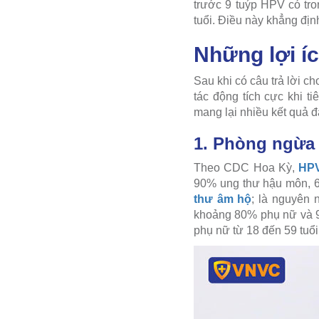
trước 9 tuýp HPV có tr
tuổi. Điều này khẳng đị
Những lợi íc
Sau khi có câu trả lời c
tác động tích cực khi t
mang lại nhiều kết quả 
1. Phòng ngừa 
Theo CDC Hoa Kỳ,
HP
90% ung thư hậu môn, 
thư âm hộ
; là nguyên 
khoảng 80% phụ nữ và 9
phụ nữ từ 18 đến 59 tuổ