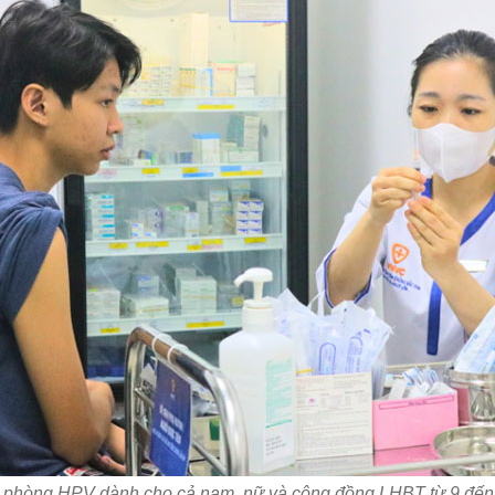
 phòng HPV dành cho cả nam, nữ và cộng đồng LHBT từ 9 đến 