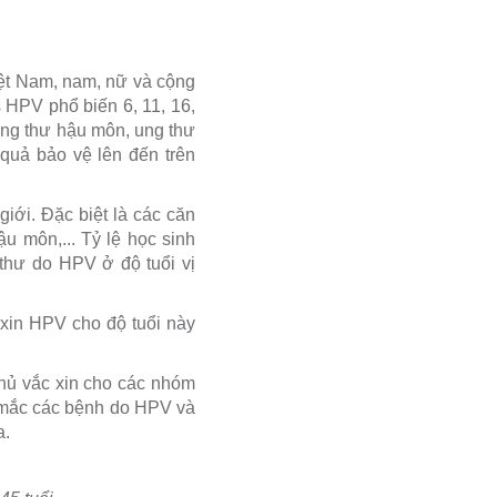
iệt Nam, nam, nữ và cộng
s HPV phổ biến 6, 11, 16,
ung thư hậu môn, ung thư
uả bảo vệ lên đến trên
iới. Đặc biệt là các căn
u môn,... Tỷ lệ học sinh
 thư do HPV ở độ tuổi vị
 xin HPV cho độ tuổi này
phủ vắc xin cho các nhóm
cơ mắc các bệnh do HPV và
a.