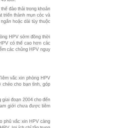
thể đào thải trong khoản
t triển thành mụn cóc và
 ngắn hoặc dài tùy thuộc
phòng HPV sớm đồng thời
 HPV có thể cao hơn các
hiễm các chủng HPV nguy
. Tiêm vắc xin phòng HPV
 chéo cho bạn tình, góp
g giai đoạn 2004 cho đến
nam giới chưa được tiêm
ao phủ vắc xin HPV càng
PV, lợi ích chỉ tập trung