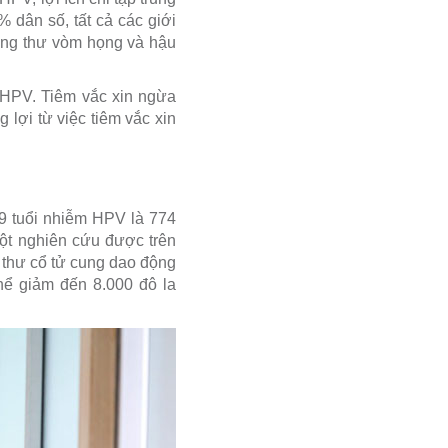
 dân số, tất cả các giới
ung thư vòm họng và hậu
 HPV. Tiêm vắc xin ngừa
ợi từ việc tiêm vắc xin
59 tuổi nhiễm HPV là 774
một nghiên cứu được trên
g thư cổ tử cung dao động
thể giảm đến 8.000 đô la