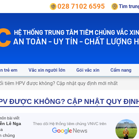
028 7102 6595
Tìm tru
HỆ THỐNG TRUNG TÂM TIÊM CHỦNG VẮC XIN
AN TOÀN - UY TÍN - CHẤT LƯỢNG 
in trẻ em
Vắc xin người lớn
Gói vắc xin
Cẩm nang
ổi tiêm HPV được không? Cập nhật quy định mới nhất
 HPV ĐƯỢC KHÔNG? CẬP NHẬT QUY ĐỊN
ôn bài viết
ễn Lê Nga
oa
m chủng