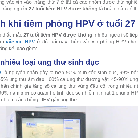
ong vắc xin vào tháng thứ 7 ở tất cả các nhóm được thử ngh
nh rằng người
27 tuổi tiêm HPV được không
là hoàn toàn có th
h khi tiêm phòng HPV ở tuổi 27
ho thắc mắc
27 tuổi tiêm HPV được không
, nhiều người sẽ tiế
iêm
vắc xin HPV
ở độ tuổi này. Tiêm vắc xin phòng HPV cho 
đáng kể, bao gồm:
nhiều loại ung thư sinh dục
V
là nguyên nhân gây ra hơn 90% mụn cóc sinh dục, 99% b
65% ung thư âm đạo, 60% ca ung thư dương vật, 45-90% un
nhân chính gia tăng số ca ung thư vùng đầu cổ trong nhiều nă
0% nam giới có quan hệ tình dục sẽ nhiễm ít nhất 1 chủng H
i nhiễm các chủng HPV gây ung thư.