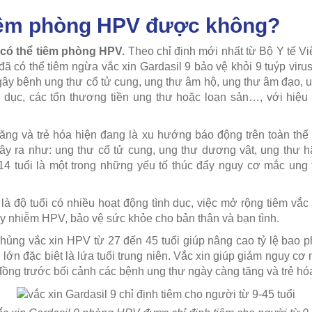
tiêm phòng HPV được không?
 có thể tiêm phòng HPV.
Theo chỉ định mới nhất từ Bộ Y tế V
ã có thể tiêm ngừa vắc xin Gardasil 9 bảo vệ khỏi 9 tuýp viru
 gây bệnh ung thư cổ tử cung, ung thư âm hộ, ung thư âm đạo, 
 dục, các tổn thương tiền ung thư hoặc loạn sản…, với hiệu q
ăng và trẻ hóa hiện đang là xu hướng báo động trên toàn thế g
 ra như: ung thư cổ tử cung, ung thư dương vật, ung thư hậ
14 tuổi là một trong những yếu tố thúc đẩy nguy cơ mắc ung
 là độ tuổi có nhiều hoạt động tình dục, việc mở rộng tiêm vắc
ây nhiễm HPV, bảo vệ sức khỏe cho bản thân và bạn tình.
chủng vắc xin HPV từ 27 đến 45 tuổi giúp nâng cao tỷ lệ bao 
i lớn đặc biệt là lứa tuổi trung niên. Vắc xin giúp giảm nguy 
đồng trước bối cảnh các bệnh ung thư ngày càng tăng và trẻ hó