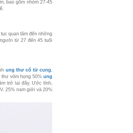
iệm, bao gồm nhóm 27-45
ể.
p tục quan tâm đến những
người từ 27 đến 45 tuổi
ệnh
ung thư cổ tử cung
,
g thư vòm họng 50%
ung
m trở lại đây. Ước tính,
PV. 25% nam giới và 20%