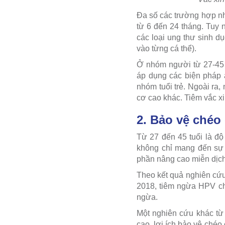
Đa số các trường hợp nh
từ 6 đến 24 tháng. Tuy 
các loại ung thư sinh d
vào từng cá thể).
Ở nhóm người từ 27-45 
áp dụng các biện pháp 
nhóm tuổi trẻ. Ngoài r
cơ cao khác. Tiêm vắc xi
2. Bảo vệ chéo
Từ 27 đến 45 tuổi là độ
không chỉ mang đến sự 
phần nâng cao miễn dịc
Theo kết quả nghiên cứu
2018, tiêm ngừa HPV ch
ngừa.
Một nghiên cứu khác từ
cao, lợi ích bảo vệ chéo