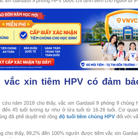
c xin Gardasil 9 phòng HPV được chỉ định tiêm cho người từ 9-
i vắc xin tiêm HPV có đảm bả
 cứu năm 2018 cho thấy, vắc xin Gardasil 9 phòng 9 chủng
 đến 45 tuổi tương tự như ở lứa tuổi từ 16-26 tuổi. Cơ qu
ng đã phê duyệt mở rộng
độ tuổi tiêm chủng HPV
đối với v
g cho thấy, 99,2% đến 100% người được tiêm vắc xin Gardasi