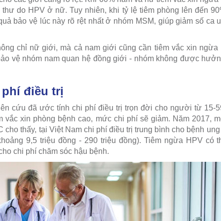
 thư do HPV ở nữ. Tuy nhiên, khi tỷ lệ tiêm phòng lên đến 90%
quả bảo vệ lúc này rõ rệt nhất ở nhóm MSM, giúp giảm số ca 
hông chỉ nữ giới, mà cả nam giới cũng cần tiêm vắc xin ngừa
ảo vệ nhóm nam quan hệ đồng giới - nhóm không được hưởng l
 phí điều trị
n cứu đã ước tính chi phí điều trị trọn đời cho người từ 15-
tiêm vắc xin phòng bệnh cao, mức chi phí sẽ giảm. Năm 2017, 
cho thấy, tại Việt Nam chi phí điều trị trung bình cho bệnh un
khoảng 9,5 triệu đồng - 290 triệu đồng). Tiêm ngừa HPV có 
 cho chi phí chăm sóc hậu bệnh.