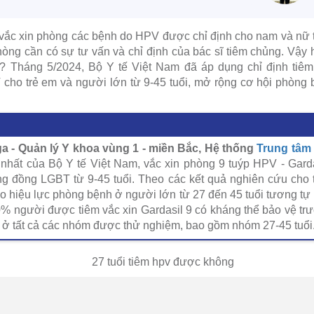
 vắc xin phòng các bệnh do HPV được chỉ định cho nam và nữ t
hòng cần có sự tư vấn và chỉ định của bác sĩ tiêm chủng. Vậy 
? Tháng 5/2024, Bộ Y tế Việt Nam đã áp dụng chỉ định tiêm 
cho trẻ em và người lớn từ 9-45 tuổi, mở rộng cơ hội phòng 
 - Quản lý Y khoa vùng 1 - miền Bắc, Hệ thống
Trung tâm
i nhất của Bộ Y tế Việt Nam, vắc xin phòng 9 tuýp HPV - Gard
g đồng LGBT từ 9-45 tuổi. Theo các kết quả nghiên cứu cho th
hiệu lực phòng bệnh ở người lớn từ 27 đến 45 tuổi tương tự 
% người được tiêm vắc xin Gardasil 9 có kháng thể bảo vệ tr
7 ở tất cả các nhóm được thử nghiệm, bao gồm nhóm 27-45 tuổi