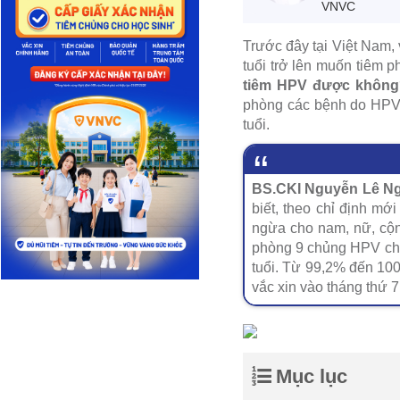
VNVC
Trước đây tại Việt Nam,
tuổi trở lên muốn tiêm p
tiêm HPV được không
phòng các bệnh do HPV 
tuổi.
BS.CKI Nguyễn Lê Nga
biết, theo chỉ định mớ
ngừa cho nam, nữ, cộn
phòng 9 chủng HPV cho 
tuổi. Từ 99,2% đến 100
vắc xin vào tháng thứ 
Mục lục