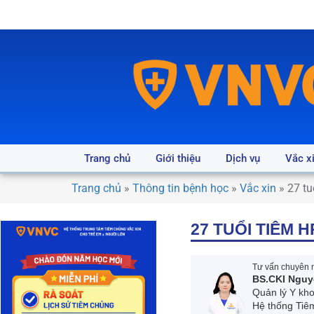
Trang chủ
Giới thiệu
Dịch vụ
Vắc x
Trang chủ
»
Thông tin bệnh học
»
Vắc xin
»
27 tu
27 TUỔI TIÊM
Tư vấn chuyên m
BS.CKI Nguy
Quản lý Y kh
Hệ thống Tiê