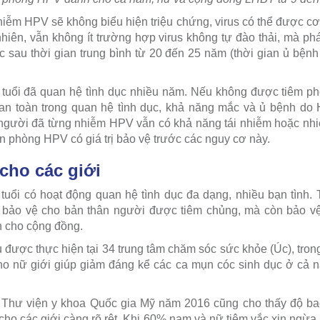
iễm HPV sẽ không biểu hiện triệu chứng, virus có thể được cơ 
nhiên, vẫn không ít trường hợp virus không tự đào thải, mà phá
ục sau thời gian trung bình từ 20 đến 25 năm (thời gian ủ bệnh
tuổi đã quan hệ tình dục nhiều năm. Nếu không được tiêm 
an toàn trong quan hệ tình dục, khả năng mắc và ủ bệnh do
a, người đã từng nhiễm HPV vẫn có khả năng tái nhiễm hoặc n
n phòng HPV có giá trị bảo vệ trước các nguy cơ này.
 cho các giới
 tuổi có hoạt động quan hệ tình dục đa dạng, nhiều bạn tình
bảo vệ cho bản thân người được tiêm chủng, mà còn bảo vệ
h cho cộng đồng.
 được thực hiện tại 34 trung tâm chăm sóc sức khỏe (Úc), tron
o nữ giới giúp giảm đáng kể các ca mụn cóc sinh dục ở cả 
 Thư viện y khoa Quốc gia Mỹ năm 2016 cũng cho thấy độ b
 cho các giới càng rõ rệt. Khi 60% nam và nữ tiêm vắc xin ngừa H