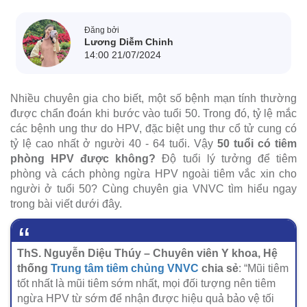
Đăng bởi
Lương Diễm Chinh
14:00 21/07/2024
Nhiều chuyên gia cho biết, một số bệnh mạn tính thường
được chẩn đoán khi bước vào tuổi 50. Trong đó, tỷ lệ mắc
các bệnh ung thư do HPV, đặc biệt ung thư cổ tử cung có
tỷ lệ cao nhất ở người 40 - 64 tuổi. Vậy
50 tuổi có tiêm
phòng HPV được không?
Độ tuổi lý tưởng để tiêm
phòng và cách phòng ngừa HPV ngoài tiêm vắc xin cho
người ở tuổi 50? Cùng chuyên gia VNVC tìm hiểu ngay
trong bài viết dưới đây.
ThS. Nguyễn Diệu Thúy – Chuyên viên Y khoa, Hệ
thống
Trung tâm tiêm chủng VNVC
chia sẻ
: “Mũi tiêm
tốt nhất là mũi tiêm sớm nhất, mọi đối tượng nên tiêm
ngừa HPV từ sớm để nhận được hiệu quả bảo vệ tối