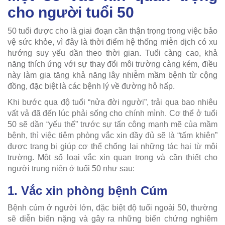
cho người tuổi 50
50 tuổi được cho là giai đoạn cần thận trọng trong việc bảo
vệ sức khỏe, vì đây là thời điểm hệ thống miễn dịch có xu
hướng suy yếu dần theo thời gian. Tuổi càng cao, khả
năng thích ứng với sự thay đổi môi trường càng kém, điều
này làm gia tăng khả năng lây nhiễm mầm bệnh từ cộng
đồng, đặc biệt là các bệnh lý về đường hô hấp.
Khi bước qua độ tuổi “nửa đời người”, trải qua bao nhiêu
vất vả đã đến lúc phải sống cho chính mình. Cơ thể ở tuổi
50 sẽ dần “yếu thế” trước sự tấn công mạnh mẽ của mầm
bệnh, thì việc tiêm phòng vắc xin đầy đủ sẽ là “tấm khiên”
được trang bị giúp cơ thể chống lại những tác hại từ môi
trường. Một số loại vắc xin quan trọng và cần thiết cho
người trung niên ở tuổi 50 như sau:
1. Vắc xin phòng bệnh Cúm
Bệnh cúm ở người lớn, đặc biệt độ tuổi ngoài 50, thường
sẽ diễn biến nặng và gây ra những biến chứng nghiêm