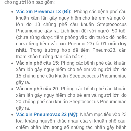
cho người lớn bao gồm:
Vắc xin Prevenar 13 (Bỉ)
:
Phòng các bệnh phế cầu
khuẩn xâm lấn gây nguy hiểm cho trẻ em và người
lớn do 13 chủng phế cầu khuẩn Streptococcus
Pneumoniae gây ra. Lịch tiêm đối với người 50 tuổi
(chưa từng được tiêm phòng vắc xin trước đó hoặc
chưa từng tiêm vắc xin Pneumo 23) là
01 mũi duy
nhất
. Trong trường hợp đã tiêm Pneumo23, cần
tham khảo hướng dẫn của bác sĩ;
Vắc xin phế cầu 15:
Phòng các bệnh phế cầu khuẩn
xâm lấn gây nguy hiểm cho trẻ em và người lớn do
15 chủng phế cầu khuẩn Streptococcus Pneumoniae
gây ra.
Vắc xin phế cầu 20:
Phòng các bệnh phế cầu khuẩn
xâm lấn gây nguy hiểm cho trẻ em và người lớn do
20 chủng phế cầu khuẩn Streptococcus Pneumoniae
gây ra.
Vắc xin Pneumovax 23 (Mỹ):
Nhắm mục tiêu vào 23
loại kháng nguyên khác nhau của vi khuẩn phế cầu,
chiếm phần lớn trong số những tác nhân gây bệnh