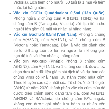
Victoria). Lịch tiêm cho người 50 tuổi là 1 mũi và tiêm
nhắc lại hằng năm.
Vắc xin GCFlu Quadrivalent 0,5ml (Hàn Quốc)
:
Phòng ngừa 2 chủng cúm A (H1N1, H3N2) và hai
chủng cúm B (Yamagata, Victoria) với lịch tiêm cho
người lớn gồm 01 mũi và nhắc lại hằng năm;
Vắc xin Ivacflu-S 0,5ml (Việt Nam)
: Phòng 3 chủng
cúm A(H3N2), cúm A(H1N1), và 1 chủng cúm B
(Victoria hoặc Yamagata). Đây là vắc xin dành cho
trẻ từ 6 tháng tuổi trở lên và người lớn không giới
hạn độ tuổi và tiêm nhắc lại hằng năm.
Vắc xin Vaxigrip (Pháp):
Phòng 3 chủng cúm
A(H3N2), cúm A(H1N1), và 1 chủng cúm B, được lựa
chọn dựa trên dữ liệu giám sát dịch tễ và dự báo các
chủng virus có khả năng lưu hành trong mùa cúm.
Theo khuyến cáo cập nhật của Tổ chức Y tế Thế giới
(WHO) từ năm 2020, thành phần vắc xin cúm mùa đã
được điều chỉnh sang dạng tam giá, gồm A/H1N1,
A/H3N2 và B/Victoria, do chủng cúm B/Yamagata
không còn được ghi nhận lưu hành tự nhiên trên