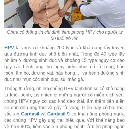
Chưa có thông tin chỉ định tiêm phòng HPV cho người từ
50 tuổi trở lên
HPV
là virus có khoảng 200 type và khả năng lây truyền
qua đường tình dục phổ biến nhất. Trong đó 40 type lây
nhiễm ở đường sinh dục và khoảng 15 type nguy cơ cao
gây các bệnh ung thư nguy hiểm như: cổ tử cung, hậu
môn, âm hộ, dương vật, hầu họng,… và bệnh đường sinh
dục như mụn cóc sinh dục, sùi mào gà.
Thông thường, nhiễm chủng HPV lành tính sẽ có khả năng
tự khỏi bệnh, tuy nhiên ở những người có miễn dịch yếu,
chủng HPV nguy cơ cao khó đào thải, âm thầm tiến triển
sẽ dẫn đến ung thư và gây tử vong. Hiện nay có hai loại
vắc xin
Gardasil
và
Gardasil 9
có khả năng phòng ngừa
các chủng HPV gây ung thư hiệu quả. Với khả năng bảo
vệ hơn 90%, tiêm vắc xin phòng bệnh là biện pháp ngăn