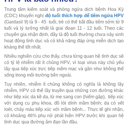
Trung tâm kiểm soát và phòng ngừa dịch bệnh Hoa Kỳ
(CDC) khuyến nghị
độ tuổi thích hợp để tiêm ngừa HPV
(Gardasil 9) là 9 - 45 tuổi, trẻ có thể bắt đầu tiêm sớm từ 9
tuổi và lý tưởng nhất là giai đoạn 11 - 12 tuổi. Theo các
chuyên gia nhận định, đây là độ tuổi thường chưa nảy sinh
hoạt động tình dục và có khả năng đáp ứng miễn dịch tạo
kháng thể tốt nhất.
Nhiều nghiên cứu cho thấy, chưa từng quan hệ tình dục sẽ
có tỷ lệ nhiễm rất ít chủng HPV, vì loại virus này chủ yếu
lây qua tiếp xúc trực tiếp niêm mạc và gần như không thể
sống trong môi trường bên ngoài.
Tuy nhiên, nhiễm ít chủng không có nghĩa là không lây
nhiễm, HPV có thể lây truyền qua những con đường khác
như tiếp xúc da kề da, từ mẹ sang con (hiếm gặp), tiếp xúc
với dụng cụ phụ khoa, đồ lót dính mầm bệnh; da có vết
loét, chảy máu tiếp xúc với mầm bệnh... Thực tế ghi nhận,
có khoảng 46% phụ nữ phát hiện HPV trước khi quan hệ
tình dục qua đường âm đạo lần đầu.