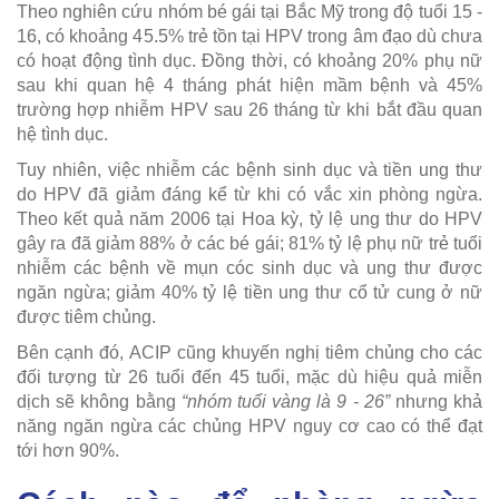
Theo nghiên cứu nhóm bé gái tại Bắc Mỹ trong độ tuổi 15 -
16, có khoảng 45.5% trẻ tồn tại HPV trong âm đạo dù chưa
có hoạt động tình dục. Đồng thời, có khoảng 20% phụ nữ
sau khi quan hệ 4 tháng phát hiện mầm bệnh và 45%
trường hợp nhiễm HPV sau 26 tháng từ khi bắt đầu quan
hệ tình dục.
Tuy nhiên, việc nhiễm các bệnh sinh dục và tiền ung thư
do HPV đã giảm đáng kể từ khi có vắc xin phòng ngừa.
Theo kết quả năm 2006 tại Hoa kỳ, tỷ lệ ung thư do HPV
gây ra đã giảm 88% ở các bé gái; 81% tỷ lệ phụ nữ trẻ tuổi
nhiễm các bệnh về mụn cóc sinh dục và ung thư được
ngăn ngừa; giảm 40% tỷ lệ tiền ung thư cổ tử cung ở nữ
được tiêm chủng.
Bên cạnh đó, ACIP cũng khuyến nghị tiêm chủng cho các
đối tượng từ 26 tuổi đến 45 tuổi, mặc dù hiệu quả miễn
dịch sẽ không bằng
“nhóm tuổi vàng là 9 - 26”
nhưng khả
năng ngăn ngừa các chủng HPV nguy cơ cao có thể đạt
tới hơn 90%.