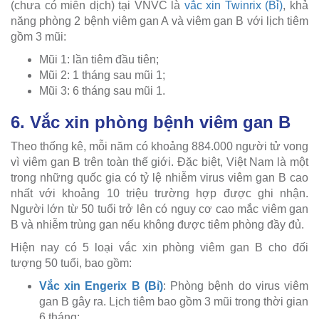
(chưa có miễn dịch) tại VNVC là
vắc xin Twinrix (Bỉ)
, khả
năng phòng 2 bệnh viêm gan A và viêm gan B với lịch tiêm
gồm 3 mũi:
Mũi 1: lần tiêm đầu tiên;
Mũi 2: 1 tháng sau mũi 1;
Mũi 3: 6 tháng sau mũi 1.
6. Vắc xin phòng bệnh viêm gan B
Theo thống kê, mỗi năm có khoảng 884.000 người tử vong
vì viêm gan B trên toàn thế giới. Đặc biệt, Việt Nam là một
trong những quốc gia có tỷ lệ nhiễm virus viêm gan B cao
nhất với khoảng 10 triệu trường hợp được ghi nhận.
Người lớn từ 50 tuổi trở lên có nguy cơ cao mắc viêm gan
B và nhiễm trùng gan nếu không được tiêm phòng đầy đủ.
Hiện nay có 5 loại vắc xin phòng viêm gan B cho đối
tượng 50 tuổi, bao gồm:
Vắc xin Engerix B (Bỉ)
: Phòng bệnh do virus viêm
gan B gây ra. Lịch tiêm bao gồm 3 mũi trong thời gian
6 tháng;