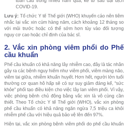
toàn cầu trong nhiều năm qua, kể từ sau đại dịch
COVID-19.
Lưu ý:
Tổ chức Y tế Thế giới (WHO) khuyến cáo nên tiêm
nhắc lại vắc xin cúm hàng năm, cách khoảng 12 tháng so
với mũi trước hoặc có thể sớm hơn tùy vào đối tượng
nguy cơ cao hoặc chỉ định của bác sĩ.
2. Vắc xin phòng viêm phổi do Phế
cầu khuẩn
Phế cầu khuẩn có khả năng lây nhiễm cao, đây là tác nhân
gây ra các bệnh nguy hiểm như viêm phổi, viêm màng não,
viêm tai giữa, nhiễm khuẩn huyết. Hơn hết, người lớn tuổi
thường cơ quan hô hấp sẽ có sự suy giảm đáng kể, “sức
khỏe” phổi tạo điều kiện cho việc lây lan viêm phổi. Vì vậy,
việc phòng bệnh chủ động bằng vắc xin là vô cùng cần
thiết. Theo Tổ chức Y tế Thế giới (WHO), vắc xin phòng
phế cầu khuẩn có khả năng ngăn ngừa 7,5 triệu ca khỏi
nhiễm phế cầu với hiệu quả bảo vệ lên đến 97%.
Hiện tại, vắc xin phòng bệnh viêm phổi do phế cầu khuẩn