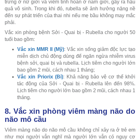
trứng ở nữ giới và viêm tinh hoàn ở nam giới, gây ra hậu
quả vô sinh. Trong khi đó, rubella sẽ ảnh hưởng nặng nề
đến sự phát triển của thai nhi nếu mẹ bầu không may mắc
phải.
Vắc xin phòng bệnh Sởi - Quai bị - Rubella cho người 50
tuổi bao gồm:
Vắc xin MMR II (Mỹ)
: Vắc xin sống giảm độc lực tạo
miễn dịch chủ động dùng để ngăn ngừa nhiễm virus
bệnh sởi, quai bị và rubella. Lịch tiêm cho người lớn
bao gồm 2 mũi, cách nhau 1 tháng;
Vắc xin Priorix (Bỉ)
: Khả năng bảo vệ cơ thể khởi
tác động của Sởi - Quai bị - Rubella lên đến 98%.
Lịch tiêm cho người lớn bao gồm 2 mũi, cách nhau 1
tháng.
8. Vắc xin phòng viêm màng não do
não mô cầu
Viêm màng não do não mô cầu không chỉ xảy ra ở trẻ em
như mọi người vẫn nghĩ mà người lớn vẫn có nguy cơ