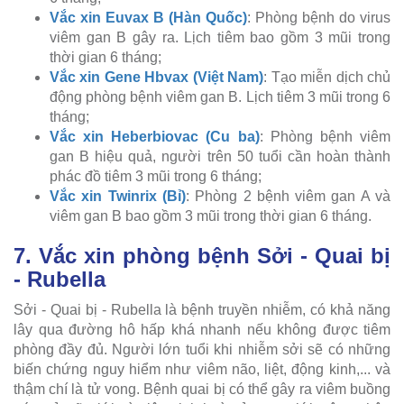
Vắc xin Euvax B (Hàn Quốc)
: Phòng bệnh do virus
viêm gan B gây ra. Lịch tiêm bao gồm 3 mũi trong
thời gian 6 tháng;
Vắc xin Gene Hbvax (Việt Nam)
: Tạo miễn dịch chủ
động phòng bệnh viêm gan B. Lịch tiêm 3 mũi trong 6
tháng;
Vắc xin Heberbiovac (Cu ba)
: Phòng bệnh viêm
gan B hiệu quả, người trên 50 tuổi cần hoàn thành
phác đồ tiêm 3 mũi trong 6 tháng;
Vắc xin Twinrix (Bỉ)
: Phòng 2 bệnh viêm gan A và
viêm gan B bao gồm 3 mũi trong thời gian 6 tháng.
7. Vắc xin phòng bệnh Sởi - Quai bị
- Rubella
Sởi - Quai bị - Rubella là bệnh truyền nhiễm, có khả năng
lây qua đường hô hấp khá nhanh nếu không được tiêm
phòng đầy đủ. Người lớn tuổi khi nhiễm sởi sẽ có những
biến chứng nguy hiểm như viêm não, liệt, động kinh,... và
thậm chí là tử vong. Bệnh quai bị có thể gây ra viêm buồng