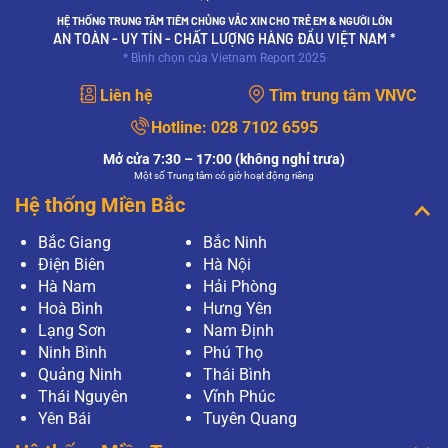
HỆ THỐNG TRUNG TÂM TIÊM CHỦNG VẮC XIN CHO TRẺ EM & NGƯỜI LỚN
AN TOÀN - UY TÍN - CHẤT LƯỢNG HÀNG ĐẦU VIỆT NAM *
* Bình chọn của Vietnam Report 2025
Liên hệ
Tìm trung tâm VNVC
Hotline:
028 7102 6595
Mở cửa 7:30 – 17:00 (không nghỉ trưa)
Một số Trung tâm có giờ hoạt động riêng
Hệ thống Miền Bắc
Bắc Giang
Bắc Ninh
Điện Biên
Hà Nội
Hà Nam
Hải Phòng
Hoà Bình
Hưng Yên
Lạng Sơn
Nam Định
Ninh Bình
Phú Thọ
Quảng Ninh
Thái Bình
Thái Nguyên
Vĩnh Phúc
Yên Bái
Tuyên Quang