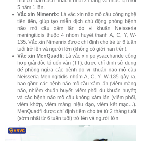
mũi cơ bản cách nhau ít nhất 2 tháng và nhắc lại mỗi
5 năm 1 lần.
Vắc xin Nimenrix:
Là vắc xin não mô cầu công nghệ
tiên tiến, giúp tạo miễn dịch chủ động phòng bệnh
não mô cầu xâm lấn do vi khuẩn Neisseria
meningitidis thuộc 4 nhóm huyết thanh A, C, Y, W-
135. Vắc xin Nimenrix được chỉ định cho trẻ từ 6 tuần
tuổi trở lên và người lớn (không có giới hạn trên).
Vắc xin MenQuadfi:
Là vắc xin polysaccharide cộng
hợp giải độc tố uốn ván (TT), được chỉ định sử dụng
để phòng ngừa các bệnh do vi khuẩn não mô cầu
Neisseria Meningitidis nhóm A, C, Y, W-135 gây ra,
bao gồm: các bệnh não mô cầu xâm lấn (viêm màng
não, nhiễm khuẩn huyết, viêm phổi du khuẩn huyết)
và các bệnh não mô cầu không xâm lấn (viêm phổi,
viêm khớp, viêm màng niệu đạo, viêm kết mạc…).
MenQuadfi được chỉ định tiêm cho trẻ từ 2 tháng tuổi
(sớm nhất từ 6 tuần tuổi) trở lên và người lớn.