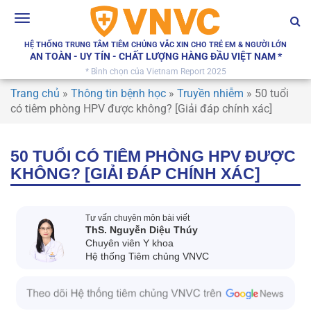
Toggle
navigation
HỆ THỐNG TRUNG TÂM TIÊM CHỦNG VẮC XIN CHO TRẺ EM & NGƯỜI LỚN
AN TOÀN - UY TÍN - CHẤT LƯỢNG HÀNG ĐẦU VIỆT NAM *
* Bình chọn của Vietnam Report 2025
Trang chủ
»
Thông tin bệnh học
»
Truyền nhiễm
»
50 tuổi
có tiêm phòng HPV được không? [Giải đáp chính xác]
50 TUỔI CÓ TIÊM PHÒNG HPV ĐƯỢC
KHÔNG? [GIẢI ĐÁP CHÍNH XÁC]
Tư vấn chuyên môn bài viết
ThS. Nguyễn Diệu Thúy
Chuyên viên Y khoa
Hệ thống Tiêm chủng VNVC