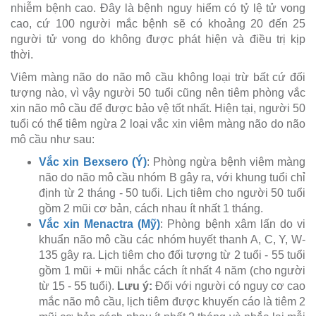
nhiễm bệnh cao. Đây là bệnh nguy hiểm có tỷ lệ tử vong
cao, cứ 100 người mắc bệnh sẽ có khoảng 20 đến 25
người tử vong do không được phát hiện và điều trị kịp
thời.
Viêm màng não do não mô cầu không loại trừ bất cứ đối
tượng nào, vì vậy người 50 tuổi cũng nên tiêm phòng vắc
xin não mô cầu để được bảo vệ tốt nhất. Hiện tại, người 50
tuổi có thể tiêm ngừa 2 loại vắc xin viêm màng não do não
mô cầu như sau:
Vắc xin Bexsero (Ý)
: Phòng ngừa bệnh viêm màng
não do não mô cầu nhóm B gây ra, với khung tuổi chỉ
định từ 2 tháng - 50 tuổi. Lịch tiêm cho người 50 tuổi
gồm 2 mũi cơ bản, cách nhau ít nhất 1 tháng.
Vắc xin Menactra (Mỹ)
: Phòng bệnh xâm lấn do vi
khuẩn não mô cầu các nhóm huyết thanh A, C, Y, W-
135 gây ra. Lịch tiêm cho đối tượng từ 2 tuổi - 55 tuổi
gồm 1 mũi + mũi nhắc cách ít nhất 4 năm (cho người
từ 15 - 55 tuổi).
Lưu ý:
Đối với người có nguy cơ cao
mắc não mô cầu, lịch tiêm được khuyến cáo là tiêm 2