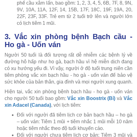
phế cầu xâm lấn, bao gồm: 1, 2, 3, 4, 5, 6B, 7F, 8, 9N,
9V, 10A, 11A, 12F, 14, 15B, 17F, 18C, 19F, 19A, 20,
22F, 23F, 33F. Trẻ em từ 2 tuổi trở lên và người lớn
có lịch tiêm 1 mũi.
3. Vắc xin phòng bệnh Bạch cầu -
Ho gà - Uốn ván
Người 50 tuổi là đối tượng rất dễ nhiễm các bệnh lý về
đường hô hấp như ho gà, bạch hầu vì hệ miễn dịch đang
có xu hướng yếu đi. Vì vậy, người ở độ tuổi trung niên cần
tiêm phòng vắc xin bạch hầu - ho gà - uốn ván để bảo vệ
sức khỏe của bản thân, gia đình và mọi người xung quanh.
Hiện tại, vắc xin phòng bệnh bạch hầu - ho gà - uốn ván
cho người 50 tuổi bao gồm:
Vắc xin Boostrix (Bỉ)
và
Vắc
xin Adacel (Canada)
, với lịch tiêm:
Đối với người đã tiêm lịch cơ bản bạch hầu – ho gà
– uốn ván: Tiêm 1 mũi + tiêm nhắc 1 mũi mỗi 10 năm
hoặc tiêm nhắc theo độ tuổi khuyến cáo.
Đối với người chưa tiêm lịch cơ bản: Tiêm 3 mũi và