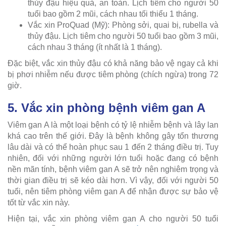
thủy đậu hiệu quả, an toàn. Lịch tiêm cho người 50
tuổi bao gồm 2 mũi, cách nhau tối thiểu 1 tháng.
Vắc xin ProQuad (Mỹ): Phòng sởi, quai bị, rubella và
thủy đậu. Lịch tiêm cho người 50 tuổi bao gồm 3 mũi,
cách nhau 3 tháng (ít nhất là 1 tháng).
Đặc biệt, vắc xin thủy đậu có khả năng bảo vệ ngay cả khi
bị phơi nhiễm nếu được tiêm phòng (chích ngừa) trong 72
giờ.
5. Vắc xin phòng bệnh viêm gan A
Viêm gan A là một loại bệnh có tỷ lệ nhiễm bệnh và lây lan
khá cao trên thế giới. Đây là bệnh không gây tổn thương
lâu dài và có thể hoàn phục sau 1 đến 2 tháng điều trị. Tuy
nhiên, đối với những người lớn tuổi hoặc đang có bệnh
nền mãn tính, bệnh viêm gan A sẽ trở nên nghiêm trọng và
thời gian điều trị sẽ kéo dài hơn. Vì vậy, đối với người 50
tuổi, nên tiêm phòng viêm gan A để nhận được sự bảo vệ
tốt từ vắc xin này.
Hiện tại, vắc xin phòng viêm gan A cho người 50 tuổi