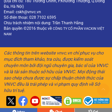
(Địa chỉ cũ: 180 Trường Chinh, P.Khương Thượng, Q.Đống
Đa, Hà Nội)
Email:
cskh@vnvc.vn
Số điện thoại: 028 7102 6595
Chịu trách nhiệm nội dung: Trần Thanh Hằng
Bản quyền ©2016 thuộc về
CÔNG TY CỔ PHẦN VACXIN VIỆT
NAM
Các thông tin trên website vnvc.vn chỉ phục vụ cho
mục đích tham khảo, tra cứu, được kiểm soát
chuyên môn bởi đội ngũ chuyên gia, bác sĩ của VNVC
và là tài sản thuộc sở hữu của VNVC. Mọi động thái
sao chép chưa được sự chấp thuận chính thức của
VNVC đều là trái phép và vi phạm quy định về Sở
hữu trí tuệ.