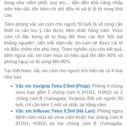
trọng như viêm phổi, suy tim,... dẫn đến khả năng nhập
viện kéo dài, tốn kém chi phí điều trị và tỷ lệ tử vong khá
cao.
Tiêm phòng vắc xin cúm cho người 50 tuổi là vô cùng cần
thiết và cần lưu ý cần được tiêm nhắc hằng năm. Virus
cúm có đặc trưng sẽ tự thay đổi theo các đợt “trôi dạt
kháng nguyên”, nên mỗi năm vắc xin cúm sẽ được cải tổ
và điều chỉnh cho phù hợp. Theo nghiên cứu cho kết quả,
tiêm ngừa vắc xin cúm mùa có hiệu quả lên đến 90% và
phòng nguy cơ tử vong đến 80%.
Tại Việt Nam, vắc xin cúm cho người lớn hiện tại có 4 loại
như sau:
Vắc xin Vaxigrip Tetra 0.5ml (Pháp)
: Phòng 4 chủng
virus bao gồm 2 chủng cúm A (H1N1, H3N2) và 2
chủng cúm B (Yamagata, Victoria). Đối với người 50
tuổi, chỉ cần tiêm 1 mũi và nhắc lại hằng năm;
Vắc xin Influvac Tetra 0,5ml (Hà Lan)
: Phòng ngừa
bệnh cúm mùa do virus cúm thuộc hai chủng cúm A
(H1N1, H3N2) và hai chủng cúm B (Yamagata,