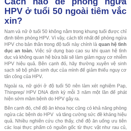
Cách nào để phòng ngừa
HPV ở tuổi 50 ngoài tiêm vắc
xin?
Nam và nữ ở tuổi 50 không nằm trong khung tuổi được chỉ
định tiêm phòng HPV. Vì vậy, cách tốt nhất để phòng ngừa
HPV cho bản thân trong độ tuổi này chính là
quan hệ tình
dục an toàn.
Việc sử dụng bao cao su khi quan hệ tình
dục và không quan hệ bừa bãi sẽ làm giảm nguy cơ nhiễm
HPV hiệu quả. Bên cạnh đó, hãy thường xuyên vệ sinh
sạch sẽ bộ phận sinh dục của mình để giảm thiểu nguy cơ
tấn công của HPV.
Ngoài ra, nữ giới ở độ tuổi 50 nên làm xét nghiệm Pap,
Thinprep/ HPV DNA định kỳ mỗi 3 năm một lần để phát
hiện sớm mầm bệnh do HPV gây ra.
Bên cạnh đó, chế độ ăn khoa học cũng có khả năng phòng
ngừa các bệnh do HPV và tăng cường sức đề kháng hiệu
quả. Nhiều nghiên cứu cho thấy, chế độ ăn uống ưu tiên
các loại thực phẩm có nguồn gốc từ thực vật như rau củ,