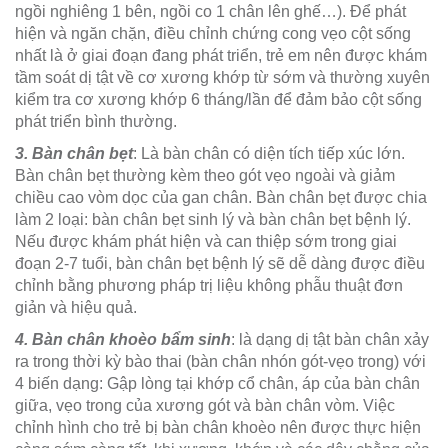
ngồi nghiêng 1 bên, ngồi co 1 chân lên ghế…). Để phát
hiện và ngăn chặn, điều chỉnh chứng cong vẹo cột sống
nhất là ở giai đoạn đang phát triển, trẻ em nên được khám
tầm soát dị tật về cơ xương khớp từ sớm và thường xuyên
kiểm tra cơ xương khớp 6 tháng/lần để đảm bảo cột sống
phát triển bình thường.
3. Bàn chân bẹt
: Là bàn chân có diện tích tiếp xúc lớn.
Bàn chân bẹt thường kèm theo gót vẹo ngoài và giảm
chiều cao vòm dọc của gan chân. Bàn chân bẹt được chia
làm 2 loại: bàn chân bẹt sinh lý và bàn chân bẹt bệnh lý.
Nếu được khám phát hiện và can thiệp sớm trong giai
đoạn 2-7 tuổi, bàn chân bẹt bệnh lý sẽ dễ dàng được điều
chỉnh bằng phương pháp trị liệu không phẫu thuật đơn
giản và hiệu quả.
4. Bàn chân khoèo bẩm sinh
: là dạng dị tật bàn chân xảy
ra trong thời kỳ bào thai (bàn chân nhón gót-vẹo trong) với
4 biến dạng: Gập lòng tại khớp cổ chân, áp của bàn chân
giữa, vẹo trong của xương gót và bàn chân vòm. Việc
chỉnh hình cho trẻ bị bàn chân khoèo nên được thực hiện