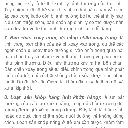
bụng mẹ. Đây là tư thế sinh lý bình thường của thai nhi.
Tuy nhiên, một số trẻ sau khi sinh có hai bàn chân vẫn còn
áp vào trong là do còn bị ảnh hưởng bởi tư thế sinh lý này.
Nếu can thiệp sớm, bàn chân áp sinh lý có thể được nắn
sửa đưa trở về tư thế bình thường một cách dễ dàng.
7. Bàn chân xoay trong do cẳng chân xoay trong
: là
tình trạng bàn chân của trẻ bị xoay vào trong, cụ thể các
ngón chân bị xoay theo hướng đi vào phía trong giữa hai
bàn chân thay vì phải ở vị trí thẳng, hướng về phía trước
như bình thường. Điều này thường xảy ra hai bên chân.
Bàn chân xoay trong sẽ tự điều chỉnh trong quá trình phát
triển của trẻ, chỉ có 1% không chỉnh sửa được cần phẫu
thuật. Do đó, trẻ cần được tái khám định kỳ để theo dõi và
xử trí kịp thời.
8. Loạn sản khớp háng (trật khớp háng)
: là sự bất
thường của cấu tạo khớp háng, trong đó chỏm xương đùi
không được giữ vững trong ổ khớp. Đây là dị tật bẩm sinh
hoặc do quá trình chăm sóc, nuôi dưỡng trẻ không đúng
cách. Loạn sản khớp háng ở trẻ em cần được khám tầm