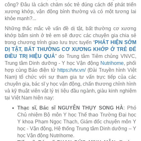
công? Đâu là cách chăm sóc trẻ đúng cách để phát triển
xương khớp, vận động bình thường và có một tương lai
khỏe mạnh?...
Những thắc mắc về vấn đề dị tật, bất thường cơ xương
khớp bẩm sinh ở trẻ em sẽ được các chuyên gia chia sẻ
trong chương trình giao lưu trực tuyến “
PHÁT HIỆN SỚM
DỊ TẬT, BẤT THƯỜNG CƠ XƯƠNG KHỚP Ở TRẺ ĐỂ
ĐIỀU TRỊ HIỆU QUẢ
” do Trung tâm Tiêm chủng VNVC,
Trung tâm Dinh dưỡng - Y học Vận động
Nutrihome
, phối
hợp cùng Báo điện tử
https://vtv.vn/
(Đài Truyền hình Việt
Nam) tổ chức với sự tham gia tư vấn trực tiếp của các
chuyên gia, bác sĩ y học vận động, chấn thương chỉnh hình
và kỹ thuật viên vật lý trị liệu đầu ngành, giàu kinh nghiệm
tại Việt Nam hiện nay:
Thạc sĩ, Bác sĩ NGUYỄN THỤY SONG HÀ
: Phó
Chủ nhiệm Bộ môn Y học Thể thao Trường Đại học
Y khoa Phạm Ngọc Thạch, Giám đốc chuyên môn Y
học - Vận động, Hệ thống Trung tâm Dinh dưỡng – Y
học Vận động Nutrihome.