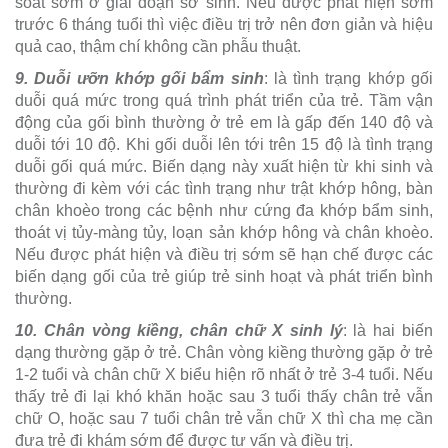
soát sớm ở giai đoạn sơ sinh. Nếu được phát hiện sớm
trước 6 tháng tuổi thì việc điều trị trở nên đơn giản và hiệu
quả cao, thậm chí không cần phẫu thuật.
9. Duỗi ưỡn khớp gối bẩm sinh
: là tình trạng khớp gối
duỗi quá mức trong quá trình phát triển của trẻ. Tầm vận
động của gối bình thường ở trẻ em là gấp đến 140 độ và
duỗi tới 10 độ. Khi gối duỗi lên tới trên 15 độ là tình trạng
duỗi gối quá mức. Biến dạng này xuất hiện từ khi sinh và
thường đi kèm với các tình trạng như trật khớp hông, bàn
chân khoèo trong các bệnh như cứng đa khớp bẩm sinh,
thoát vị tủy-màng tủy, loạn sản khớp hông và chân khoèo.
Nếu được phát hiện và điều trị sớm sẽ hạn chế được các
biến dạng gối của trẻ giúp trẻ sinh hoạt và phát triển bình
thường.
10. Chân vòng kiềng, chân chữ X sinh lý
: là hai biến
dạng thường gặp ở trẻ. Chân vòng kiềng thường gặp ở trẻ
1-2 tuổi và chân chữ X biểu hiện rõ nhất ở trẻ 3-4 tuổi. Nếu
thấy trẻ đi lại khó khăn hoặc sau 3 tuổi thấy chân trẻ vẫn
chữ O, hoặc sau 7 tuổi chân trẻ vẫn chữ X thì cha mẹ cần
đưa trẻ đi khám sớm để được tư vấn và điều trị.