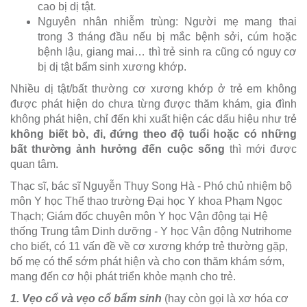
cao bị dị tật.
Nguyên nhân nhiễm trùng: Người mẹ mang thai
trong 3 tháng đầu nếu bị mắc bệnh sởi, cúm hoặc
bệnh lậu, giang mai… thì trẻ sinh ra cũng có nguy cơ
bị dị tật bẩm sinh xương khớp.
Nhiều dị tật/bất thường cơ xương khớp ở trẻ em không
được phát hiện do chưa từng được thăm khám, gia đình
không phát hiện, chỉ đến khi xuất hiện các dấu hiệu như trẻ
không biết bò, đi, đứng theo độ tuổi hoặc có những
bất thường ảnh hưởng đến cuộc sống
thì mới được
quan tâm.
Thạc sĩ, bác sĩ Nguyễn Thụy Song Hà - Phó chủ nhiệm bộ
môn Y học Thể thao trường Đại học Y khoa Phạm Ngọc
Thạch; Giám đốc chuyên môn Y học Vận động tại Hệ
thống Trung tâm Dinh dưỡng - Y học Vận động Nutrihome
cho biết, có 11 vấn đề về cơ xương khớp trẻ thường gặp,
bố mẹ có thể sớm phát hiện và cho con thăm khám sớm,
mang đến cơ hội phát triển khỏe mạnh cho trẻ.
1. Vẹo cổ và vẹo cổ bẩm sinh
(hay còn gọi là xơ hóa cơ