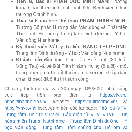
Tiến sĩ, Bác sĩ PHAN ĐỨC MINH MẪN
: Trưởng
khoa Chấn thương Chỉnh hình Nhi, Bệnh viện Chấn
thương Chỉnh hình.
Thạc sĩ Khoa học thể thao PHẠM THANH NGHỊ
:
Trưởng Bộ phận Hướng dẫn Vận động và Phát triển
Thể chất, Hệ thống Trung tâm Dinh dưỡng - Y học
Vận động Nutrihome.
Kỹ thuật viên Vật lý Trị liệu ĐẶNG THỊ PHỤNG
:
Trung tâm Dinh dưỡng - Y học Vận động Nutrihome.
Khách mời đặc biệt
: Chị Trần Huệ Linh (33 tuổi,
Vũng Tàu) và bé Bùi Trần Khánh Hưng (6 tuổi) - một
trong những ca bị bất thường cơ xương khớp (bàn
chân khoèo) đã điều trị thành công.
Chương trình diễn ra vào 20h ngày 18/9/2020, phát sóng
trực tiếp trên báo điện tử
https://vtv.vn/
,
https://thanhnien.vn/
, website
https://nutrihome.vn/
và
https://vnvc.vn/
; livestream trên các fanpage:
Thời sự VTV
,
Trung tâm Tin tức VTV24
,
Báo điện tử VTV
,
VTV8 – Tin
nóng miền Trung
,
Nutrihome – Trung tâm Dinh dưỡng – Y
học Vận động
,
Trung tâm Tiêm chủng cho Trẻ em và