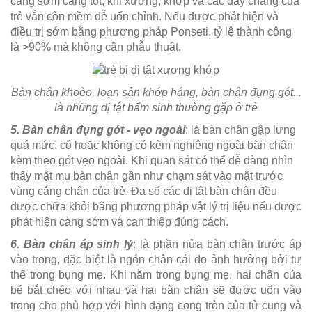
càng sớm càng tốt, khi xương, khớp và các dây chằng của
trẻ vẫn còn mềm dễ uốn chỉnh. Nếu được phát hiện và
điều trị sớm bằng phương pháp Ponseti, tỷ lệ thành công
là >90% mà không cần phẫu thuật.
Bàn chân khoèo, loạn sản khớp háng, bàn chân đụng gót...
là những dị tật bẩm sinh thường gặp ở trẻ
5. Bàn chân đụng gót - vẹo ngoài
: là bàn chân gập lưng
quá mức, có hoặc không có kèm nghiêng ngoài bàn chân
kèm theo gót vẹo ngoài. Khi quan sát có thể dễ dàng nhìn
thấy mặt mu bàn chân gần như chạm sát vào mặt trước
vùng cẳng chân của trẻ. Đa số các dị tật bàn chân đều
được chữa khỏi bằng phương pháp vật lý trị liệu nếu được
phát hiện càng sớm và can thiệp đúng cách.
6. Bàn chân áp sinh lý
: là phần nửa bàn chân trước áp
vào trong, đặc biệt là ngón chân cái do ảnh hưởng bởi tư
thế trong bụng mẹ. Khi nằm trong bụng mẹ, hai chân của
bé bắt chéo với nhau và hai bàn chân sẽ được uốn vào
trong cho phù hợp với hình dạng cong tròn của tử cung và