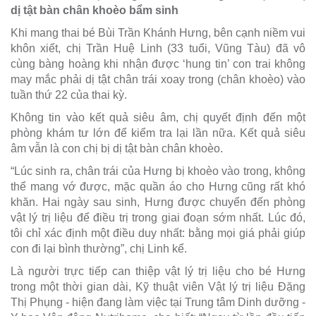
dị tật bàn chân khoèo bẩm sinh
Khi mang thai bé Bùi Trần Khánh Hưng, bên cạnh niềm vui
khôn xiết, chị Trần Huệ Linh (33 tuổi, Vũng Tàu) đã vô
cùng bàng hoàng khi nhận được ‘hung tin’ con trai không
may mắc phải dị tật chân trái xoay trong (chân khoèo) vào
tuần thứ 22 của thai kỳ.
Không tin vào kết quả siêu âm, chị quyết định đến một
phòng khám tư lớn để kiểm tra lại lần nữa. Kết quả siêu
âm vẫn là con chị bị dị tật bàn chân khoèo.
“Lúc sinh ra, chân trái của Hưng bị khoèo vào trong, không
thể mang vớ được, mặc quần áo cho Hưng cũng rất khó
khăn. Hai ngày sau sinh, Hưng được chuyển đến phòng
vật lý trị liệu để điều trị trong giai đoạn sớm nhất. Lúc đó,
tôi chỉ xác định một điều duy nhất: bằng mọi giá phải giúp
con đi lại bình thường”, chị Linh kể.
Là người trực tiếp can thiệp vật lý trị liệu cho bé Hưng
trong một thời gian dài, Kỹ thuật viên Vật lý trị liệu Đặng
Thị Phụng - hiện đang làm việc tại Trung tâm Dinh dưỡng -