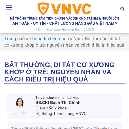
Toggle
navigation
HỆ THỐNG TRUNG TÂM TIÊM CHỦNG VẮC XIN CHO TRẺ EM & NGƯỜI LỚN
AN TOÀN - UY TÍN - CHẤT LƯỢNG HÀNG ĐẦU VIỆT NAM *
* Bình chọn của Vietnam Report 2025
Trang chủ
»
Thông tin bệnh học
»
Nhi
»
Bất thường, dị tật
cơ xương khớp ở trẻ: nguyên nhân và cách điều trị hiệu quả
BẤT THƯỜNG, DỊ TẬT CƠ XƯƠNG
KHỚP Ở TRẺ: NGUYÊN NHÂN VÀ
CÁCH ĐIỀU TRỊ HIỆU QUẢ
Tư vấn chuyên môn bài viết
BS.CKI Bạch Thị Chính
Giám đốc Y khoa
Hệ thống Tiêm chủng VNVC