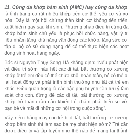
11. Cứng đa khớp bẩm sinh (AMC) hay cứng đa khớp
:
là tình trạng co rút nhiều khớp trên cơ thể, yếu cơ và xơ
hóa. Đây là một hội chứng thần kinh cơ không tiến triển,
xuất hiện ngay sau khi sinh. Phương pháp điều trị cứng đa
khớp bẩm sinh chủ yếu là phục hồi chức năng, vật lý trị
liệu nhằm tăng khả năng vận động các khớp, tăng sức cơ,
tập đi bộ có sử dụng nạng để có thể thực hiện các hoạt
động sinh hoạt hàng ngày.
Bác sĩ Nguyễn Thụy Song Hà khẳng định: “Nếu phát hiện
và điều trị sớm, hầu hết các dị tật, bất thường cơ xương
khớp ở trẻ em đều có thể chữa khỏi hoàn toàn, bé có thể đi
lại, hoạt động và phát triển bình thường như tất cả trẻ em
khác. Điều quan trọng là các bậc phụ huynh cần lưu ý tầm
soát cho con, đừng để các dị tật, bất thường cơ xương
khớp trở thành rào cản khiến trẻ chậm phát triển so với
bạn bè và mất đi những cơ hội trong cuộc sống”.
Vậy, nếu chẳng may con trẻ bị dị tật, bất thường cơ xương
khớp bẩm sinh thì làm sao ba mẹ phát hiện sớm? Trẻ cần
được điều trị và tập luyện như thế nào để mang lại thành