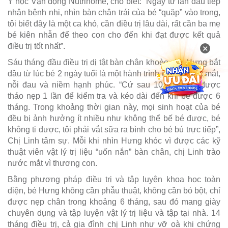
Y học Vận động Nutrihome, cho biết: “Ngay từ lần đầu tiếp
nhận bệnh nhi, nhìn bàn chân trái của bé “quặp” vào trong,
tôi biết đây là một ca khó, cần điều trị lâu dài, rất cần ba mẹ
bé kiên nhẫn để theo con cho đến khi đạt được kết quả
điều trị tốt nhất”.
×
Sáu tháng đầu điều trị dị tật bàn chân khoèo cho Hưng bắt
đầu từ lúc bé 2 ngày tuổi là một hành trình có cả nước mắt,
nỗi đau và niềm hạnh phúc. “Cứ sau 10 ngày bé được
tháo nẹp 1 lần để kiểm tra và kéo dài đến khi bé được 6
tháng. Trong khoảng thời gian này, mọi sinh hoạt của bé
đều bị ảnh hưởng ít nhiều như không thể bế bé được, bé
không ti được, tôi phải vắt sữa ra bình cho bé bú trực tiếp”,
Chị Linh tâm sự. Mỗi khi nhìn Hưng khóc vì được các kỹ
thuật viên vật lý trị liệu “uốn nắn” bàn chân, chị Linh trào
nước mắt vì thương con.
Bằng phương pháp điều trị và tập luyện khoa học toàn
diện, bé Hưng không cần phẫu thuật, không cần bó bột, chỉ
được nẹp chân trong khoảng 6 tháng, sau đó mang giày
chuyên dụng và tập luyện vật lý trị liệu và tập tại nhà. 14
tháng điều trị, cả gia đình chị Linh như vỡ oà khi chứng