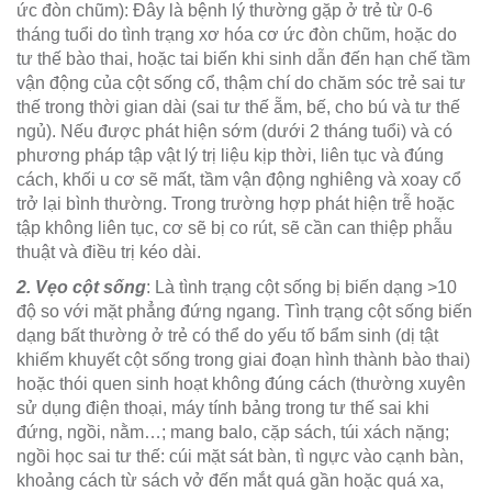
ức đòn chũm): Đây là bệnh lý thường gặp ở trẻ từ 0-6
tháng tuổi do tình trạng xơ hóa cơ ức đòn chũm, hoặc do
tư thế bào thai, hoặc tai biến khi sinh dẫn đến hạn chế tầm
vận động của cột sống cổ, thậm chí do chăm sóc trẻ sai tư
thế trong thời gian dài (sai tư thế ẵm, bế, cho bú và tư thế
ngủ). Nếu được phát hiện sớm (dưới 2 tháng tuổi) và có
phương pháp tập vật lý trị liệu kịp thời, liên tục và đúng
cách, khối u cơ sẽ mất, tầm vận động nghiêng và xoay cổ
trở lại bình thường. Trong trường hợp phát hiện trễ hoặc
tập không liên tục, cơ sẽ bị co rút, sẽ cần can thiệp phẫu
thuật và điều trị kéo dài.
2. Vẹo cột sống
: Là tình trạng cột sống bị biến dạng >10
độ so với mặt phẳng đứng ngang. Tình trạng cột sống biến
dạng bất thường ở trẻ có thể do yếu tố bẩm sinh (dị tật
khiếm khuyết cột sống trong giai đoạn hình thành bào thai)
hoặc thói quen sinh hoạt không đúng cách (thường xuyên
sử dụng điện thoại, máy tính bảng trong tư thế sai khi
đứng, ngồi, nằm…; mang balo, cặp sách, túi xách nặng;
ngồi học sai tư thế: cúi mặt sát bàn, tì ngực vào cạnh bàn,
khoảng cách từ sách vở đến mắt quá gần hoặc quá xa,