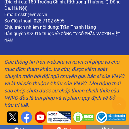
(Địa chỉ cũ: 180 Trường Chinh, P.Khương Thượng, Q.Đống
Đa, Hà Nội)
Email:
cskh@vnvc.vn
Số điện thoại: 028 7102 6595
Chịu trách nhiệm nội dung: Trần Thanh Hằng
Bản quyền ©2016 thuộc về
CÔNG TY CỔ PHẦN VACXIN VIỆT
NAM
Các thông tin trên website vnvc.vn chỉ phục vụ cho
mục đích tham khảo, tra cứu, được kiểm soát
chuyên môn bởi đội ngũ chuyên gia, bác sĩ của VNVC
và là tài sản thuộc sở hữu của VNVC. Mọi động thái
sao chép chưa được sự chấp thuận chính thức của
VNVC đều là trái phép và vi phạm quy định về Sở
hữu trí tuệ.