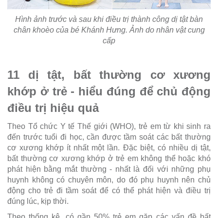
Hình ảnh trước và sau khi điều trị thành công dị tật bàn
chân khoèo của bé Khánh Hưng. Ảnh do nhân vật cung
cấp
11 dị tật, bất thường cơ xương
khớp ở trẻ - hiểu đúng để chủ động
điều trị hiệu quả
Theo Tổ chức Y tế Thế giới (WHO), trẻ em từ khi sinh ra
đến trước tuổi đi học, cần được tầm soát các bất thường
cơ xương khớp ít nhất một lần. Đặc biệt, có nhiều dị tật,
bất thường cơ xương khớp ở trẻ em không thể hoặc khó
phát hiện bằng mắt thường - nhất là đối với những phụ
huynh không có chuyên môn, do đó phụ huynh nên chủ
động cho trẻ đi tầm soát để có thể phát hiện và điều trị
đúng lúc, kịp thời.
Theo thống kê, có gần 50% trẻ em gặp các vấn đề bất