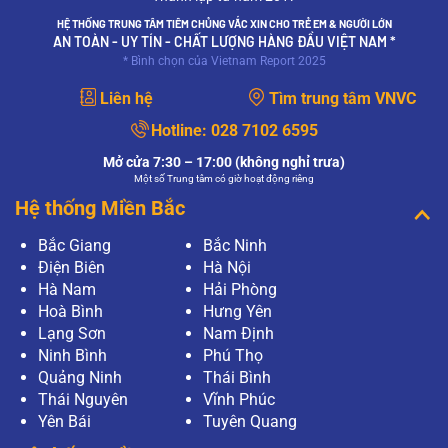
HỆ THỐNG TRUNG TÂM TIÊM CHỦNG VẮC XIN CHO TRẺ EM & NGƯỜI LỚN
AN TOÀN - UY TÍN - CHẤT LƯỢNG HÀNG ĐẦU VIỆT NAM *
* Bình chọn của Vietnam Report 2025
Liên hệ
Tìm trung tâm VNVC
Hotline:
028 7102 6595
Mở cửa 7:30 – 17:00 (không nghỉ trưa)
Một số Trung tâm có giờ hoạt động riêng
Hệ thống Miền Bắc
Bắc Giang
Bắc Ninh
Điện Biên
Hà Nội
Hà Nam
Hải Phòng
Hoà Bình
Hưng Yên
Lạng Sơn
Nam Định
Ninh Bình
Phú Thọ
Quảng Ninh
Thái Bình
Thái Nguyên
Vĩnh Phúc
Yên Bái
Tuyên Quang