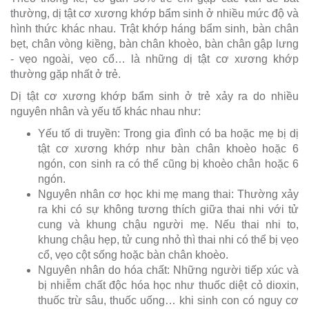
thường, dị tật cơ xương khớp bẩm sinh ở nhiều mức độ và
hình thức khác nhau. Trật khớp háng bẩm sinh, bàn chân
bẹt, chân vòng kiềng, bàn chân khoèo, bàn chân gập lưng
- vẹo ngoài, vẹo cổ… là những dị tật cơ xương khớp
thường gặp nhất ở trẻ.
Dị tật cơ xương khớp bẩm sinh ở trẻ xảy ra do nhiều
nguyên nhân và yếu tố khác nhau như:
Yếu tố di truyền: Trong gia đình có ba hoặc mẹ bị dị
tật cơ xương khớp như bàn chân khoèo hoặc 6
ngón, con sinh ra có thể cũng bị khoèo chân hoặc 6
ngón.
Nguyên nhân cơ học khi mẹ mang thai: Thường xảy
ra khi có sự không tương thích giữa thai nhi với tử
cung và khung chậu người mẹ. Nếu thai nhi to,
khung chậu hẹp, tử cung nhỏ thì thai nhi có thể bị vẹo
cổ, vẹo cột sống hoặc bàn chân khoèo.
Nguyên nhân do hóa chất: Những người tiếp xúc và
bị nhiễm chất độc hóa học như thuốc diệt cỏ dioxin,
thuốc trừ sâu, thuốc uống… khi sinh con có nguy cơ