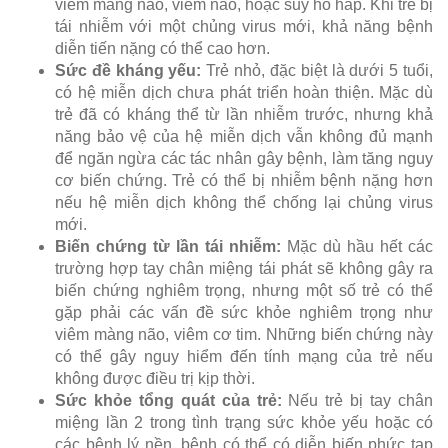
viêm màng não, viêm não, hoặc suy hô hấp. Khi trẻ bị
tái nhiễm với một chủng virus mới, khả năng bệnh
diễn tiến nặng có thể cao hơn.
Sức đề kháng yếu:
Trẻ nhỏ, đặc biệt là dưới 5 tuổi,
có hệ miễn dịch chưa phát triển hoàn thiện. Mặc dù
trẻ đã có kháng thể từ lần nhiễm trước, nhưng khả
năng bảo vệ của hệ miễn dịch vẫn không đủ mạnh
để ngăn ngừa các tác nhân gây bệnh, làm tăng nguy
cơ biến chứng. Trẻ có thể bị nhiễm bệnh nặng hơn
nếu hệ miễn dịch không thể chống lại chủng virus
mới.
Biến chứng từ lần tái nhiễm:
Mặc dù hầu hết các
trường hợp tay chân miệng tái phát sẽ không gây ra
biến chứng nghiêm trọng, nhưng một số trẻ có thể
gặp phải các vấn đề sức khỏe nghiêm trọng như
viêm màng não, viêm cơ tim. Những biến chứng này
có thể gây nguy hiểm đến tính mạng của trẻ nếu
không được điều trị kịp thời.
Sức khỏe tổng quát của trẻ:
Nếu trẻ bị tay chân
miệng lần 2 trong tình trạng sức khỏe yếu hoặc có
các bệnh lý nền, bệnh có thể có diễn biến phức tạp