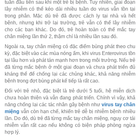
tuần đầu tiên sau khi một trẻ bị bệnh. Tuy nhiên, giai đoạn
lây nhiễm có thể kéo dài nhiều tuần do virus vẫn tồn tại
trong phân. Mặc dù trẻ đã được cách ly tại nhà và hết
bệnh, nhưng khi trở lại trường, trẻ vẫn có thể lây nhiễm
cho các bạn khác. Do đó, trẻ hoàn toàn có thể mắc tay
chân miệng lần thứ 2, thậm chí là nhiều lần sau đó.
Ngoài ra, tay chân miệng có đặc điểm bùng phát theo chu
kỳ, đặc biệt vào các mùa nóng ẩm, khi virus Enterovirus tồn
tại lâu hơn và phát tán mạnh hơn trong môi trường. Nếu trẻ
đã từng mắc bệnh ở một giai đoạn và chưa phát triển đủ
kháng thể để chống lại các chủng khác, khả năng nhiễm
bệnh trong đợt bùng phát kế tiếp là rất cao.
Đối với trẻ nhỏ, đặc biệt là trẻ dưới 5 tuổi, hệ miễn dịch
chưa hoàn thiện và vẫn đang phát triển. Chính vì vậy, khả
năng chống lại các tác nhân gây bệnh như
virus tay chân
miệng
vẫn còn hạn chế, khiến trẻ dễ bị nhiễm bệnh nhiều
lần. Do đó, dù trẻ đã từng mắc tay chân miệng, nguy cơ tái
nhiễm vẫn rất cao nếu không có biện pháp phòng ngừa
hợp lý.