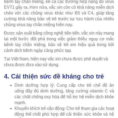
bệnh tay chân miệng, kể cả các trường hợp nặng do virus
EV71 gây ra. Hơn nữa, vắc xin còn có khả năng miễn dịch
chéo với các chủng virus khác như B5 và C4, giúp tăng
cường khả năng bảo vệ trẻ trước sự lưu hành của nhiều
chủng virus tay chân miệng hiện nay.
Được sản xuất bằng công nghệ tiên tiến, vắc xin này mang
lại một bước đột phá trong việc giảm thiểu nguy cơ mắc
bệnh tay chân miệng, bảo vệ trẻ em hiệu quả trong bối
cảnh dịch bệnh ngày càng phức tạp.
Tại Việt Nam, hiện nay vắc xin chưa được phê duyệt và
chưa được đưa vào sử dụng.
4. Cải thiện sức đề kháng cho trẻ
Dinh dưỡng hợp lý: Cung cấp cho trẻ chế độ ăn
uống đầy đủ dinh dưỡng, tăng cường vitamin C và
các chất chống oxy hóa để hỗ trợ hệ miễn dịch khỏe
mạnh.
Khuyến khích trẻ vận động: Cho trẻ tham gia các hoạt
động thể chất phù hợp để cải thiện sức khỏe và hệ