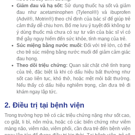
Giảm đau và hạ sốt:
Sử dụng thuốc hạ sốt và giảm
đau như acetaminophen (Tylenol®) và ibuprofen
(Advil®, Motrin®) theo chỉ định của bác sĩ để giúp trẻ
cảm thấy dễ chịu hơn. Bố mẹ lưu ý tuyệt đối không tự
ý dùng thuốc mà chưa có sự tư vấn của bác sĩ vì có
thể gây nguy hiểm đến sức khỏe, tính mạng của trẻ.
Súc miệng bằng nước muối:
Đối với trẻ lớn, có thể
cho trẻ súc miệng bằng nước muối để giảm cảm giác
đau họng.
Theo dõi triệu chứng:
Quan sát chặt chẽ tình trạng
của trẻ, đặc biệt là khi có dấu hiệu bất thường như
sốt cao liên tục, khó thở, hoặc mệt mỏi bất thường.
Nếu thấy có dấu hiệu nghiêm trọng, cần đưa trẻ đi
khám ngay lập tức.
2. Điều trị tại bệnh viện
Trong trường hợp trẻ có các triệu chứng nặng như sốt cao,
co giật, li bì, nôn mửa, hoặc có các biến chứng như viêm
màng não, viêm não, viêm phổi, cần đưa trẻ đến bệnh viện