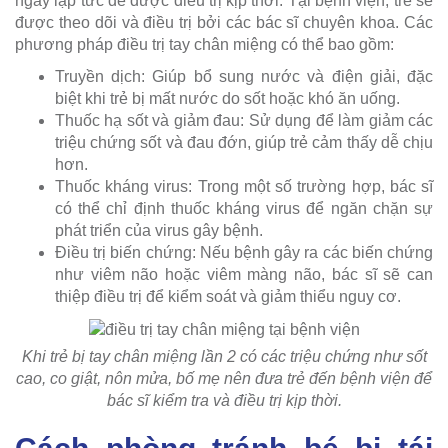
ngay lập tức để được điều trị kịp thời. Tại bệnh viện, trẻ sẽ
được theo dõi và điều trị bởi các bác sĩ chuyên khoa. Các
phương pháp điều trị tay chân miệng có thể bao gồm:
Truyền dịch: Giúp bổ sung nước và điện giải, đặc
biệt khi trẻ bị mất nước do sốt hoặc khó ăn uống.
Thuốc hạ sốt và giảm đau: Sử dụng để làm giảm các
triệu chứng sốt và đau đớn, giúp trẻ cảm thấy dễ chịu
hơn.
Thuốc kháng virus: Trong một số trường hợp, bác sĩ
có thể chỉ định thuốc kháng virus để ngăn chặn sự
phát triển của virus gây bệnh.
Điều trị biến chứng: Nếu bệnh gây ra các biến chứng
như viêm não hoặc viêm màng não, bác sĩ sẽ can
thiệp điều trị để kiểm soát và giảm thiểu nguy cơ.
Khi trẻ bị tay chân miệng lần 2 có các triệu chứng như sốt
cao, co giật, nôn mửa, bố mẹ nên đưa trẻ đến bệnh viện để
bác sĩ kiểm tra và điều trị kịp thời.