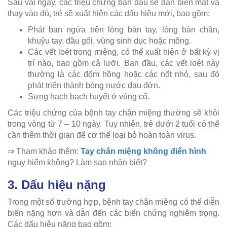
Sau vài ngày, các triệu chứng ban đầu sẽ dần biến mất và
thay vào đó, trẻ sẽ xuất hiện các dấu hiệu mới, bao gồm:
Phát ban ngứa trên lòng bàn tay, lòng bàn chân,
khuỷu tay, đầu gối, vùng sinh dục hoặc mông.
Các vết loét trong miệng, có thể xuất hiện ở bất kỳ vị
trí nào, bao gồm cả lưỡi. Ban đầu, các vết loét này
thường là các đốm hồng hoặc các nốt nhỏ, sau đó
phát triển thành bóng nước đau đớn.
Sưng hạch bạch huyết ở vùng cổ.
Các triệu chứng của bệnh tay chân miệng thường sẽ khỏi
trong vòng từ 7 – 10 ngày. Tuy nhiên, trẻ dưới 2 tuổi có thể
cần thêm thời gian để cơ thể loại bỏ hoàn toàn virus.
⇒ Tham khảo thêm:
Tay chân miệng không điển hình
nguy hiểm không? Làm sao nhận biết?
3. Dấu hiệu nặng
Trong một số trường hợp, bệnh tay chân miệng có thể diễn
biến nặng hơn và dẫn đến các biến chứng nghiêm trọng.
Các dấu hiệu nặng bao gồm: