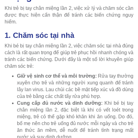
Khi trẻ bị tay chân miệng lần 2, việc xử lý và chăm sóc cần
được thực hiện cẩn thận để tránh các biến chứng nguy
hiểm.
1. Chăm sóc tại nhà
Khi bé bị tay chân miệng lần 2, việc chăm sóc tại nhà đúng
cách là rất quan trọng để giúp trẻ phục hồi nhanh chóng và
tránh các biến chứng. Dưới đây là một số lời khuyên giúp
chăm sóc trẻ:
Giữ vệ sinh cơ thể và môi trường:
Rửa tay thường
xuyên cho trẻ và những người xung quanh để tránh
lây lan virus. Lau chùi các bề mặt tiếp xúc và đồ dùng
của trẻ bằng các chất tẩy rửa phù hợp.
Cung cấp đủ nước và dinh dưỡng:
Khi bé bị tay
chân miệng lần 2, đặc biệt là khi có vết loét trong
miệng, trẻ có thể gặp khó khăn khi ăn uống. Do đó,
bố mẹ nên cho trẻ uống đủ nước mỗi ngày và cho trẻ
ăn thức ăn mềm, dễ nuốt để tránh tình trạng mất
nước và suy dinh dưỡng.