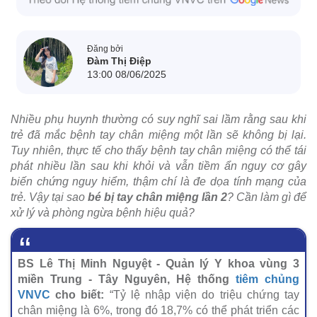
Đăng bởi
Đàm Thị Điệp
13:00 08/06/2025
Nhiều phụ huynh thường có suy nghĩ sai lầm rằng sau khi
trẻ đã mắc bệnh tay chân miệng một lần sẽ không bị lại.
Tuy nhiên, thực tế cho thấy bệnh tay chân miệng có thể tái
phát nhiều lần sau khi khỏi và vẫn tiềm ẩn nguy cơ gây
biến chứng nguy hiểm, thậm chí là đe dọa tính mạng của
trẻ. Vậy tại sao
bé bị tay chân miệng lần 2
? Cần làm gì để
xử lý và phòng ngừa bệnh hiệu quả?
BS Lê Thị Minh Nguyệt - Quản lý Y khoa vùng 3
miền Trung - Tây Nguyên, Hệ thống
tiêm chủng
VNVC
cho biết:
“Tỷ lệ nhập viện do triệu chứng tay
chân miệng là 6%, trong đó 18,7% có thể phát triển các