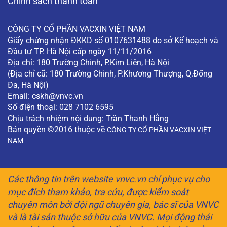
Chính sách thanh toán
CÔNG TY CỔ PHẦN VACXIN VIỆT NAM
Giấy chứng nhận ĐKKD số 0107631488 do sở Kế hoạch và
Đầu tư TP. Hà Nội cấp ngày 11/11/2016
Địa chỉ: 180 Trường Chinh, P.Kim Liên, Hà Nội
(Địa chỉ cũ: 180 Trường Chinh, P.Khương Thượng, Q.Đống
Đa, Hà Nội)
Email:
cskh@vnvc.vn
Số điện thoại: 028 7102 6595
Chịu trách nhiệm nội dung: Trần Thanh Hằng
Bản quyền ©2016 thuộc về
CÔNG TY CỔ PHẦN VACXIN VIỆT
NAM
Các thông tin trên website vnvc.vn chỉ phục vụ cho
mục đích tham khảo, tra cứu, được kiểm soát
chuyên môn bởi đội ngũ chuyên gia, bác sĩ của VNVC
và là tài sản thuộc sở hữu của VNVC. Mọi động thái