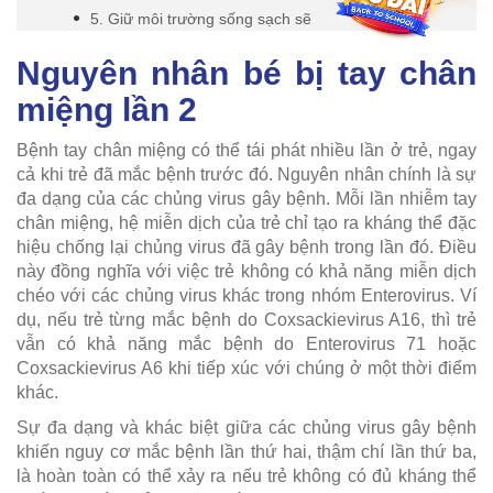
5. Giữ môi trường sống sạch sẽ
Nguyên nhân bé bị tay chân
miệng lần 2
Bệnh tay chân miệng có thể tái phát nhiều lần ở trẻ, ngay
cả khi trẻ đã mắc bệnh trước đó. Nguyên nhân chính là sự
đa dạng của các chủng virus gây bệnh. Mỗi lần nhiễm tay
chân miệng, hệ miễn dịch của trẻ chỉ tạo ra kháng thể đặc
hiệu chống lại chủng virus đã gây bệnh trong lần đó. Điều
này đồng nghĩa với việc trẻ không có khả năng miễn dịch
chéo với các chủng virus khác trong nhóm Enterovirus. Ví
dụ, nếu trẻ từng mắc bệnh do Coxsackievirus A16, thì trẻ
vẫn có khả năng mắc bệnh do Enterovirus 71 hoặc
Coxsackievirus A6 khi tiếp xúc với chúng ở một thời điểm
khác.
Sự đa dạng và khác biệt giữa các chủng virus gây bệnh
khiến nguy cơ mắc bệnh lần thứ hai, thậm chí lần thứ ba,
là hoàn toàn có thể xảy ra nếu trẻ không có đủ kháng thể