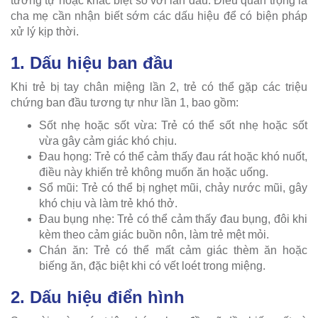
tương tự hoặc khác biệt so với lần đầu. Điều quan trọng là
cha mẹ cần nhận biết sớm các dấu hiệu để có biện pháp
xử lý kịp thời.
1. Dấu hiệu ban đầu
Khi trẻ bị tay chân miệng lần 2, trẻ có thể gặp các triệu
chứng ban đầu tương tự như lần 1, bao gồm:
Sốt nhẹ hoặc sốt vừa: Trẻ có thể sốt nhẹ hoặc sốt
vừa gây cảm giác khó chịu.
Đau họng: Trẻ có thể cảm thấy đau rát hoặc khó nuốt,
điều này khiến trẻ không muốn ăn hoặc uống.
Sổ mũi: Trẻ có thể bị nghẹt mũi, chảy nước mũi, gây
khó chịu và làm trẻ khó thở.
Đau bụng nhẹ: Trẻ có thể cảm thấy đau bụng, đôi khi
kèm theo cảm giác buồn nôn, làm trẻ mệt mỏi.
Chán ăn: Trẻ có thể mất cảm giác thèm ăn hoặc
biếng ăn, đặc biệt khi có vết loét trong miệng.
2. Dấu hiệu điển hình