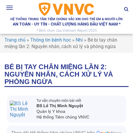
Toggle
navigation
HỆ THỐNG TRUNG TÂM TIÊM CHỦNG VẮC XIN CHO TRẺ EM & NGƯỜI LỚN
AN TOÀN - UY TÍN - CHẤT LƯỢNG HÀNG ĐẦU VIỆT NAM *
* Bình chọn của Vietnam Report 2025
Trang chủ
»
Thông tin bệnh học
»
Nhi
»
Bé bị tay chân
miệng lần 2: Nguyên nhân, cách xử lý và phòng ngừa
BÉ BỊ TAY CHÂN MIỆNG LẦN 2:
NGUYÊN NHÂN, CÁCH XỬ LÝ VÀ
PHÒNG NGỪA
Tư vấn chuyên môn bài viết
BS Lê Thị Minh Nguyệt
Quản lý Y khoa
Hệ thống Tiêm chủng VNVC