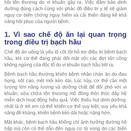
hồi tổn thương do vi khuẩn gây ra. Việc đảm bảo dinh
dưỡng đúng cách cùng với phác đồ điều trị y tế sẽ giảm
nguy cơ biến chứng nguy hiểm và cải thiện đáng kể khả
năng hồi phục của người bệnh.
1. Vì sao chế độ ăn lại quan trọng
trong điều trị bạch hầu
Chế độ ăn uống là yếu tố cốt lõi hỗ trợ điều trị bệnh bạch
hầu, khi cơ thể đang phải đối mặt với các đợt tấn công
không ngừng của độc tố do vi khuẩn bạch hầu tiết ra.
Bệnh bạch hầu thường khiến bệnh nhân chán ăn do đau
họng, sốt cao, mệt mỏi kéo dài. Lúc này, cơ thể cần một
lượng lớn năng lượng và dưỡng chất để đối phó với vi
khuẩn, sửa chữa tổn thương mô đồng thời thúc đẩy hệ
miễn dịch hoạt động hiệu quả. Việc thiếu hụt dinh dưỡng,
nhất là ở trẻ em có thể khiến cơ thể suy kiệt, suy yếu khả
năng đề kháng, khiến bệnh kéo dài hoặc nặng hơn.
Mặt khác, bệnh bạch hầu không chỉ ảnh hưởng đường hô
hấp mà còn có thể dẫn đến nguy cơ tử vong do các biến