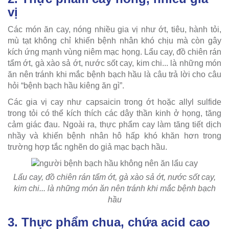
vị
Các món ăn cay, nóng nhiều gia vị như ớt, tiêu, hành tỏi,
mù tạt không chỉ khiến bệnh nhân khó chịu mà còn gây
kích ứng mạnh vùng niêm mạc họng. Lẩu cay, đồ chiên rán
tẩm ớt, gà xào sả ớt, nước sốt cay, kim chi... là những món
ăn nên tránh khi mắc bệnh bạch hầu là câu trả lời cho câu
hỏi “bệnh bạch hầu kiêng ăn gì”.
Các gia vị cay như capsaicin trong ớt hoặc allyl sulfide
trong tỏi có thể kích thích các dây thần kinh ở họng, tăng
cảm giác đau. Ngoài ra, thực phẩm cay làm tăng tiết dịch
nhầy và khiến bệnh nhân hô hấp khó khăn hơn trong
trường hợp tắc nghẽn do giả mạc bạch hầu.
Lẩu cay, đồ chiên rán tẩm ớt, gà xào sả ớt, nước sốt cay,
kim chi... là những món ăn nên tránh khi mắc bệnh bạch
hầu
3. Thực phẩm chua, chứa acid cao