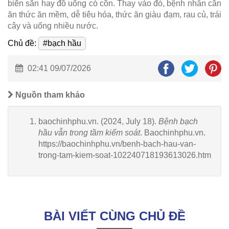
biến sẵn hay đồ uống có cồn. Thay vào đó, bệnh nhân cần
ăn thức ăn mềm, dễ tiêu hóa, thức ăn giàu đạm, rau củ, trái
cây và uống nhiều nước.
Chủ đề:
#bạch hầu
02:41 09/07/2026
Nguồn tham khảo
baochinhphu.vn. (2024, July 18).
Bệnh bạch
hầu vẫn trong tầm kiểm soát
. Baochinhphu.vn.
https://baochinhphu.vn/benh-bach-hau-van-
trong-tam-kiem-soat-102240718193613026.htm
BÀI VIẾT CÙNG CHỦ ĐỀ