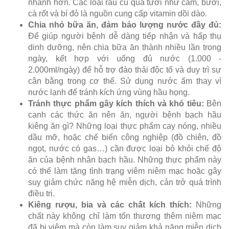
nhanh hơn. Các loại rau củ quả tươi như cam, bưởi,
cà rốt và bí đỏ là nguồn cung cấp vitamin dồi dào.
Chia nhỏ bữa ăn, đảm bảo lượng nước đầy đủ:
Để giúp người bệnh dễ dàng tiếp nhận và hấp thụ
dinh dưỡng, nên chia bữa ăn thành nhiều lần trong
ngày, kết hợp với uống đủ nước (1.000 -
2.000ml/ngày) để hỗ trợ đào thải độc tố và duy trì sự
cân bằng trong cơ thể. Sử dụng nước ấm thay vì
nước lạnh để tránh kích ứng vùng hầu họng.
Tránh thực phẩm gây kích thích và khó tiêu:
Bên
cạnh các thức ăn nên ăn, người bệnh bạch hầu
kiêng ăn gì? Những loại thực phẩm cay nóng, nhiều
dầu mỡ, hoặc chế biến công nghiệp (đồ chiên, đồ
ngọt, nước có gas…) cần được loại bỏ khỏi chế độ
ăn của bệnh nhân bạch hầu. Những thực phẩm này
có thể làm tăng tình trạng viêm niêm mạc hoặc gây
suy giảm chức năng hệ miễn dịch, cản trở quá trình
điều trị.
Kiêng rượu, bia và các chất kích thích:
Những
chất này không chỉ làm tổn thương thêm niêm mạc
đã bị viêm mà còn làm suy giảm khả năng miễn dịch