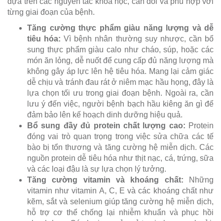
dựa trên các nguyên tắc khoa học, cân đối và phù hợp với
từng giai đoạn của bệnh.
Tăng cường thực phẩm giàu năng lượng và dễ
tiêu hóa:
Vì bệnh nhân thường suy nhược, cần bổ
sung thực phẩm giàu calo như cháo, súp, hoặc các
món ăn lỏng, dễ nuốt để cung cấp đủ năng lượng mà
không gây áp lực lên hệ tiêu hóa. Mang lại cảm giác
dễ chịu và tránh đau rát ở niêm mạc hầu họng, đây là
lựa chọn tối ưu trong giai đoạn bệnh. Ngoài ra, cần
lưu ý đến việc, người bệnh bạch hầu kiêng ăn gì để
đảm bảo lên kế hoạch dinh dưỡng hiệu quả.
Bổ sung đầy đủ protein chất lượng cao:
Protein
đóng vai trò quan trọng trong việc sửa chữa các tế
bào bị tổn thương và tăng cường hệ miễn dịch. Các
nguồn protein dễ tiêu hóa như thịt nạc, cá, trứng, sữa
và các loại đậu là sự lựa chọn lý tưởng.
Tăng cường vitamin và khoáng chất:
Những
vitamin như vitamin A, C, E và các khoáng chất như
kẽm, sắt và selenium giúp tăng cường hệ miễn dịch,
hỗ trợ cơ thể chống lại nhiễm khuẩn và phục hồi