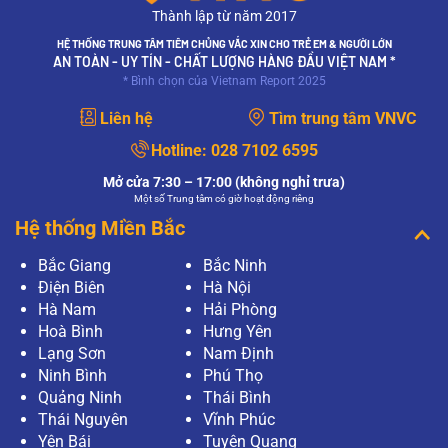
Thành lập từ năm 2017
HỆ THỐNG TRUNG TÂM TIÊM CHỦNG VẮC XIN CHO TRẺ EM & NGƯỜI LỚN
AN TOÀN - UY TÍN - CHẤT LƯỢNG HÀNG ĐẦU VIỆT NAM *
* Bình chọn của Vietnam Report 2025
Liên hệ
Tìm trung tâm VNVC
Hotline:
028 7102 6595
Mở cửa 7:30 – 17:00 (không nghỉ trưa)
Một số Trung tâm có giờ hoạt động riêng
Hệ thống Miền Bắc
Bắc Giang
Bắc Ninh
Điện Biên
Hà Nội
Hà Nam
Hải Phòng
Hoà Bình
Hưng Yên
Lạng Sơn
Nam Định
Ninh Bình
Phú Thọ
Quảng Ninh
Thái Bình
Thái Nguyên
Vĩnh Phúc
Yên Bái
Tuyên Quang