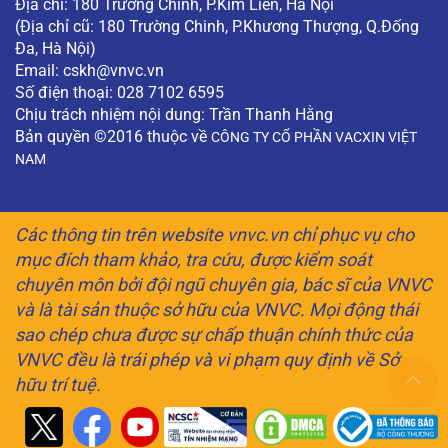
Địa chỉ: 180 Trường Chinh, P.Kim Liên, Hà Nội
(Địa chỉ cũ: 180 Trường Chinh, P.Khương Thượng, Q.Đống
Đa, Hà Nội)
Email:
cskh@vnvc.vn
Số điện thoại: 028 7102 6595
Chịu trách nhiệm nội dung: Trần Thanh Hằng
Bản quyền ©2016 thuộc về
CÔNG TY CỔ PHẦN VACXIN VIỆT
NAM
Các thông tin trên website vnvc.vn chỉ phục vụ cho
mục đích tham khảo, tra cứu, được kiểm soát
chuyên môn bởi đội ngũ chuyên gia, bác sĩ của VNVC
và là tài sản thuộc sở hữu của VNVC. Mọi động thái
sao chép chưa được sự chấp thuận chính thức của
VNVC đều là trái phép và vi phạm quy định về Sở
hữu trí tuệ.