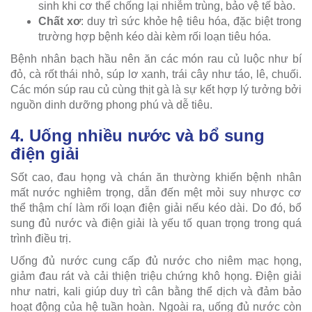
sinh khi cơ thể chống lại nhiễm trùng, bảo vệ tế bào.
Chất xơ
: duy trì sức khỏe hệ tiêu hóa, đặc biệt trong
trường hợp bệnh kéo dài kèm rối loạn tiêu hóa.
Bệnh nhân bạch hầu nên ăn các món rau củ luộc như bí
đỏ, cà rốt thái nhỏ, súp lơ xanh, trái cây như táo, lê, chuối.
Các món súp rau củ cùng thịt gà là sự kết hợp lý tưởng bởi
nguồn dinh dưỡng phong phú và dễ tiêu.
4. Uống nhiều nước và bổ sung
điện giải
Sốt cao, đau họng và chán ăn thường khiến bệnh nhân
mất nước nghiêm trọng, dẫn đến mệt mỏi suy nhược cơ
thể thậm chí làm rối loạn điện giải nếu kéo dài. Do đó, bổ
sung đủ nước và điện giải là yếu tố quan trọng trong quá
trình điều trị.
Uống đủ nước cung cấp đủ nước cho niêm mạc họng,
giảm đau rát và cải thiện triệu chứng khô họng. Điện giải
như natri, kali giúp duy trì cân bằng thể dịch và đảm bảo
hoạt động của hệ tuần hoàn. Ngoài ra, uống đủ nước còn