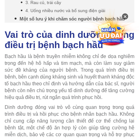
3. Rau củ, trái cây
4. Uống nhiều nước và bổ sung điện giải
×
Một số lưu ý khi chăm sóc người bệnh bạch hầu
Vai trò của dinh dưỡng trong
điều trị bệnh bạch hầu
Bạch hầu là bệnh truyền nhiễm không chỉ đe dọa nghiêm
trọng đến hệ hô hấp và tim mạch, mà còn làm suy giảm
sức đề kháng của người bệnh. Trong quá trình điều trị
bệnh, bên cạnh dùng kháng sinh và huyết thanh kháng độc
tố bạch hầu theo chỉ định và hướng dẫn của bác sĩ, người
bệnh còn nên chú trọng yếu tố dinh dưỡng để tăng cường
hiệu quả điều trị, rút ngắn quá trình phục hồi.
Dinh dưỡng đóng vai trò vô cùng quan trọng trong quá
trình điều trị và hồi phục cho bệnh nhân bạch hầu. Không
chỉ cung cấp năng lượng cần thiết để cơ thể chống lại
bệnh tật, một chế độ ăn hợp lý còn giúp tăng cường hệ
miễn dịch, bảo vệ các cơ quan quan trọng và hỗ trợ phục