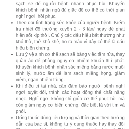
sạch sẽ để người bệnh nhanh phục hồi. Khuyến
khích bệnh nhân ngủ đủ giấc để cơ thể có thời gian
nghỉ ngơi, hồi phục.
Theo dõi tình trạng sức khỏe của người bệnh. Kiểm
tra nhiệt độ thường xuyên 2 - 3 lần/ ngày để phát
hiện sốt kịp thời. Chú ý các dấu hiệu bất thường như
khó thở, thở khò khè, ho ra máu vì đây có thể là dấu
hiệu biến chứng.
Lưu ý vệ sinh cơ thể sạch sẽ bằng việc tắm rửa, thay
quần áo để phòng nguy cơ nhiễm khuẩn thứ phát.
Khuyến khích bệnh nhân súc miệng bằng nước muối
sinh lý, nước ấm để làm sạch miệng họng, giảm
viêm, ngăn nhiễm trùng.
Khi điều trị tại nhà, cần đảm bảo người bệnh nghỉ
ngơi tuyệt đối, tránh các hoạt động thể chất nặng
nhọc. Nghỉ ngơi không chỉ giúp cơ thể phục hồi mà
còn giảm nguy cơ biến chứng, đặc biệt là với tim và
phổi.
Uống thuốc đúng liều lượng và thời gian theo hướng
dẫn của bác sĩ, không tự ý dùng thuốc hay thay đổi