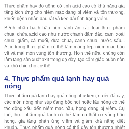
Thực phẩm hay đồ uống có tính acid cao có khả năng gia
tăng kích ứng cho niêm mạc đang bị viêm và tổn thương,
khiến bệnh nhân đau rát và kéo dài tình trạng viêm.
Bệnh nhân bạch hầu nên tránh ăn các loại thực phẩm
chua, chứa acid cao như nước chanh đậm đặc, cam, xoài
chua, giấm, cà muối, dưa chua, canh chua, nước sấu...
Acid trong thực phẩm có thể làm mỏng lớp niêm mạc bảo
vệ và mài mòn vùng tổn thương. Hơn thế nữa, chúng còn
làm tăng sản xuất axit trong dạ dày, tạo cảm giác buồn nôn
và khó chịu cho cơ thể.
4. Thực phẩm quá lạnh hay quá
nóng
Thực phẩm quá lạnh hay quá nóng như kem, nước đá xay,
các món nóng như súp đang bốc hơi hoặc lẩu nóng có thể
tác động xấu đến niêm mạc hầu, họng đang bị viêm. Cụ
thể, thực phẩm quá lạnh có thể làm co thắt cơ vùng hầu
họng, gia tăng phản ứng viêm và giảm khả năng diệt
khuẩn. Thực phẩm quá nóng có thể gây tổn thương nhiệt