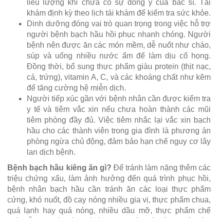
liều lượng khi chưa có sự đồng ý của bác sĩ. Tái
khám định kỳ theo lịch tái khám để kiểm tra sức khỏe.
Dinh dưỡng đóng vai trò quan trọng trong việc hỗ trợ
người bệnh bạch hầu hồi phục nhanh chóng. Người
bệnh nên được ăn các món mềm, dễ nuốt như cháo,
súp và uống nhiều nước ấm để làm dịu cổ họng.
Đồng thời, bổ sung thực phẩm giàu protein (thịt nạc,
cá, trứng), vitamin A, C, và các khoáng chất như kẽm
để tăng cường hệ miễn dịch.
Người tiếp xúc gần với bệnh nhân cần được kiểm tra
y tế và tiêm vắc xin nếu chưa hoàn thành các mũi
tiêm phòng đầy đủ. Việc tiêm nhắc lại vắc xin bạch
hầu cho các thành viên trong gia đình là phương án
phòng ngừa chủ động, đảm bảo hạn chế nguy cơ lây
lan dịch bệnh.
Bệnh bạch hầu kiêng ăn gì?
Để tránh làm nặng thêm các
triệu chứng xấu, làm ảnh hưởng đến quá trình phục hồi,
bệnh nhân bạch hầu cần tránh ăn các loại thực phẩm
cứng, khó nuốt, đồ cay nóng nhiều gia vị, thực phẩm chua,
quá lạnh hay quá nóng, nhiều dầu mỡ, thực phẩm chế