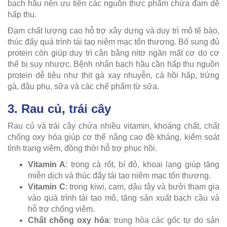
bạch hầu nên ưu tiên các nguồn thực phẩm chứa đạm dễ
hấp thu.
Đạm chất lượng cao hỗ trợ xây dựng và duy trì mô tế bào,
thúc đẩy quá trình tái tạo niêm mạc tổn thương. Bổ sung đủ
protein còn giúp duy trì cân bằng nitơ ngăn mất cơ do cơ
thể bị suy nhược. Bệnh nhân bạch hầu cần hấp thu nguồn
protein dễ tiêu như thịt gà xay nhuyễn, cá hồi hấp, trứng
gà, đậu phụ, sữa và các chế phẩm từ sữa.
3. Rau củ, trái cây
Rau củ và trái cây chứa nhiều vitamin, khoáng chất, chất
chống oxy hóa giúp cơ thể nâng cao đề kháng, kiểm soát
tình trạng viêm, đồng thời hỗ trợ phục hồi.
Vitamin A
: trong cà rốt, bí đỏ, khoai lang giúp tăng
miễn dịch và thúc đẩy tái tạo niêm mạc tổn thương.
Vitamin C
: trong kiwi, cam, dâu tây và bưởi tham gia
vào quá trình tái tạo mô, tăng sản xuất bạch cầu và
hỗ trợ chống viêm.
Chất chống oxy hóa
: trung hòa các gốc tự do sản