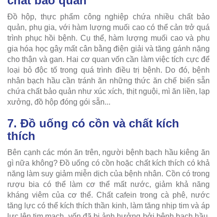
chất bảo quản
Đồ hộp, thực phẩm công nghiệp chứa nhiều chất bảo
quản, phụ gia, với hàm lượng muối cao có thể cản trở quá
trình phục hồi bệnh. Cụ thể, hàm lượng muối cao và phụ
gia hóa học gây mất cân bằng điện giải và tăng gánh nặng
cho thận và gan. Hai cơ quan vốn cần làm việc tích cực để
loại bỏ độc tố trong quá trình điều trị bệnh. Do đó, bệnh
nhân bạch hầu cần tránh ăn những thức ăn chế biến sẵn
chứa chất bảo quản như xúc xích, thịt nguội, mì ăn liền, lạp
xưởng, đồ hộp đóng gói sẵn...
7. Đồ uống có cồn và chất kích
thích
Bên cạnh các món ăn trên, người bệnh bạch hầu kiêng ăn
gì nữa không? Đồ uống có cồn hoặc chất kích thích có khả
năng làm suy giảm miễn dịch của bệnh nhân. Cồn có trong
rượu bia có thể làm cơ thể mất nước, giảm khả năng
kháng viêm của cơ thể. Chất cafein trong cà phê, nước
tăng lực có thể kích thích thần kinh, làm tăng nhịp tim và áp
lực lên tim mạch, vốn đã bị ảnh hưởng bởi bệnh bạch hầu.