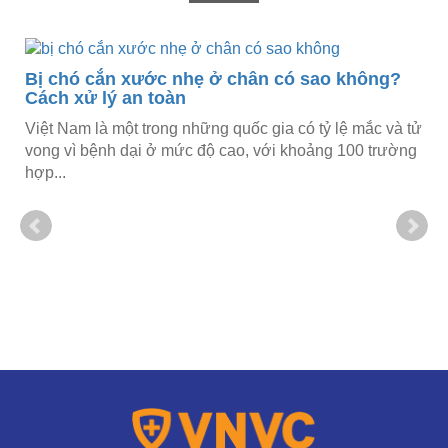
xước nhẹ ở chân có sao không?
an toàn
t trong những quốc gia có tỷ lệ mắc và tử
ại ở mức độ cao, với khoảng 100 trường
Bảng giá vacxi
trẻ em bao nhiê
Vắc xin được đánh
bạch hầu hiệu quả, 
bạch hầu cho người