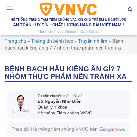
Toggle
navigation
HỆ THỐNG TRUNG TÂM TIÊM CHỦNG VẮC XIN CHO TRẺ EM & NGƯỜI LỚN
AN TOÀN - UY TÍN - CHẤT LƯỢNG HÀNG ĐẦU VIỆT NAM *
* Bình chọn của Vietnam Report 2025
Trang chủ
»
Thông tin bệnh học
»
Truyền nhiễm
»
Bệnh
bạch hầu kiêng ăn gì? 7 nhóm thực phẩm nên tránh xa
BỆNH BẠCH HẦU KIÊNG ĂN GÌ? 7
NHÓM THỰC PHẨM NÊN TRÁNH XA
Tư vấn chuyên môn bài viết
BS Nguyễn Như Điền
Quản lý Y khoa
Hệ thống Tiêm chủng VNVC