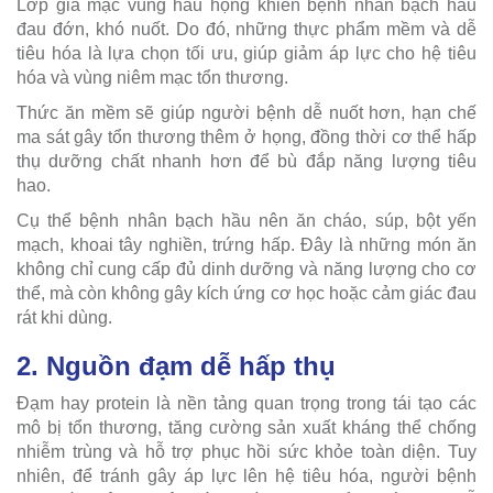
Lớp giả mạc vùng hầu họng khiến bệnh nhân bạch hầu
đau đớn, khó nuốt. Do đó, những thực phẩm mềm và dễ
tiêu hóa là lựa chọn tối ưu, giúp giảm áp lực cho hệ tiêu
hóa và vùng niêm mạc tổn thương.
Thức ăn mềm sẽ giúp người bệnh dễ nuốt hơn, hạn chế
ma sát gây tổn thương thêm ở họng, đồng thời cơ thể hấp
thụ dưỡng chất nhanh hơn để bù đắp năng lượng tiêu
hao.
Cụ thể bệnh nhân bạch hầu nên ăn cháo, súp, bột yến
mạch, khoai tây nghiền, trứng hấp. Đây là những món ăn
không chỉ cung cấp đủ dinh dưỡng và năng lượng cho cơ
thể, mà còn không gây kích ứng cơ học hoặc cảm giác đau
rát khi dùng.
2. Nguồn đạm dễ hấp thụ
Đạm hay protein là nền tảng quan trọng trong tái tạo các
mô bị tổn thương, tăng cường sản xuất kháng thể chống
nhiễm trùng và hỗ trợ phục hồi sức khỏe toàn diện. Tuy
nhiên, để tránh gây áp lực lên hệ tiêu hóa, người bệnh