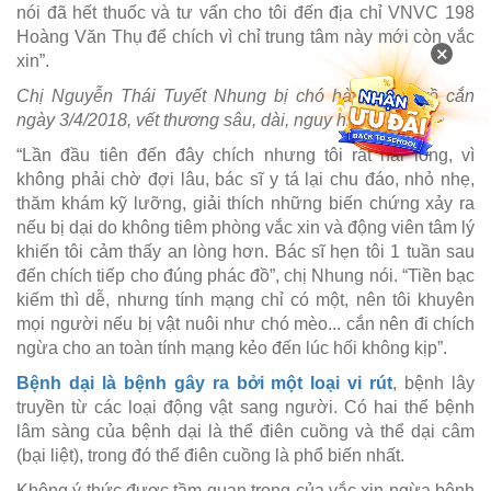
nói đã hết thuốc và tư vấn cho tôi đến địa chỉ VNVC 198
Hoàng Văn Thụ để chích vì chỉ trung tâm này mới còn vắc
×
xin”.
Chị Nguyễn Thái Tuyết Nhung bị chó hàng xóm vồ cắn
ngày 3/4/2018, vết thương sâu, dài, nguy hiểm
“Lần đầu tiên đến đây chích nhưng tôi rất hài lòng, vì
không phải chờ đợi lâu, bác sĩ y tá lại chu đáo, nhỏ nhẹ,
thăm khám kỹ lưỡng, giải thích những biến chứng xảy ra
nếu bị dại do không tiêm phòng vắc xin và động viên tâm lý
khiến tôi cảm thấy an lòng hơn. Bác sĩ hẹn tôi 1 tuần sau
đến chích tiếp cho đúng phác đồ”, chị Nhung nói. “Tiền bạc
kiếm thì dễ, nhưng tính mạng chỉ có một, nên tôi khuyên
mọi người nếu bị vật nuôi như chó mèo... cắn nên đi chích
ngừa cho an toàn tính mạng kẻo đến lúc hối không kịp”.
Bệnh dại là bệnh gây ra bởi một loại vi rút
, bệnh lây
truyền từ các loại động vật sang người. Có hai thể bệnh
lâm sàng của bệnh dại là thể điên cuồng và thể dại câm
(bại liệt), trong đó thể điên cuồng là phổ biến nhất.
Không ý thức được tầm quan trọng của vắc xin ngừa bệnh