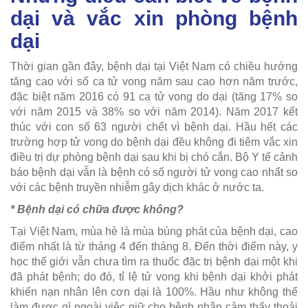
dại và vắc xin phòng bệnh
dại
Thời gian gần đây, bệnh dại tại Việt Nam có chiều hướng
tăng cao với số ca tử vong năm sau cao hơn năm trước,
đặc biệt năm 2016 có 91 ca tử vong do dại (tăng 17% so
với năm 2015 và 38% so với năm 2014). Năm 2017 kết
thúc với con số 63 người chết vì bệnh dại. Hầu hết các
trường hợp tử vong do bệnh dại đều không đi tiêm vắc xin
điều trị dự phòng bệnh dại sau khi bị chó cắn. Bộ Y tế cảnh
báo bệnh dại vẫn là bệnh có số người tử vong cao nhất so
với các bệnh truyền nhiễm gây dịch khác ở nước ta.
* Bệnh dại có chữa được không?
Tại Việt Nam, mùa hè là mùa bùng phát của bệnh dại, cao
điểm nhất là từ tháng 4 đến tháng 8. Đến thời điểm này, y
học thế giới vẫn chưa tìm ra thuốc đặc trị bệnh dại một khi
đã phát bệnh; do đó, tỉ lệ tử vong khi bệnh dại khởi phát
khiến nạn nhân lên cơn dại là 100%. Hầu như không thể
làm được gì ngoài việc giữ cho bệnh nhân cảm thấy thoải