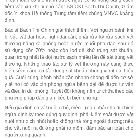
tiêm vắc xin khi bị chó cắn” BS.CKI Bạch Thị Chính, Giám
đốc Y khoa Hệ thống Trung tâm tiêm chủng VNVC khẳng
định.
Bác sĩ Bạch Thị Chính giải thích thêm: Với người bệnh khi
bị súc vật dại hoặc nghi dại cắn, phải rửa kỹ rửa sạch vết
thương bằng xà phòng hoặc nước muối pha đặc, sau đó
sử dụng cồn 70% hoặc cồn iod để khử trùng sát khuẩn,
quan trọng nhất là dội nước sạch nhiều lần để sát trùng vết
thương. Những thao tác xử lý vết thương này càng thực
hiện sớm càng có tác dụng sát khuẩn phòng vi rút dại hiệu
quả. Cuối cùng, bệnh nhân cần nhanh chóng đi đến cơ sở
y tế nơi có vắc xin phòng ngừa bệnh dại để được tư vấn
và điều trị dự phòng. Tuyệt đối không nên tự chữa theo các
phương pháp dân gian, kẻo bị biến chứng.
Nếu gia đình có vật nuôi (chó, mèo...) cần phải cho đi chích
ngừa định kỳ theo đúng quy định, phải kiểm soát được vật
nuôi như xích nhốt hoặc không thả rông ngoài đường; nếu
cho vật nuôi ra đường phải rọ mõm, đảm bảo an toàn cho
người xung quanh.