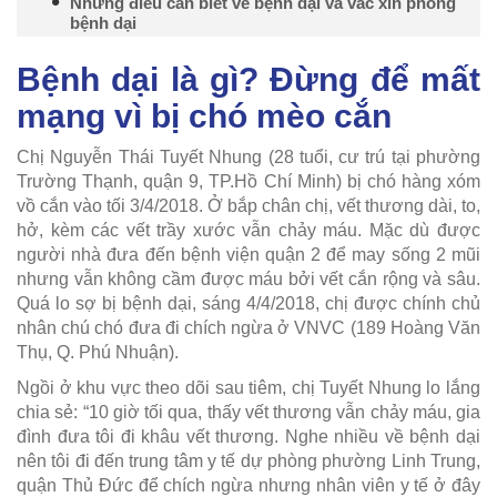
Những điều cần biết về bệnh dại và vắc xin phòng
bệnh dại
Bệnh dại là gì? Đừng để mất
mạng vì bị chó mèo cắn
Chị Nguyễn Thái Tuyết Nhung (28 tuổi, cư trú tại phường
Trường Thạnh, quận 9, TP.Hồ Chí Minh) bị chó hàng xóm
vồ cắn vào tối 3/4/2018. Ở bắp chân chị, vết thương dài, to,
hở, kèm các vết trầy xước vẫn chảy máu. Mặc dù được
người nhà đưa đến bệnh viện quận 2 để may sống 2 mũi
nhưng vẫn không cầm được máu bởi vết cắn rộng và sâu.
Quá lo sợ bị bệnh dại, sáng 4/4/2018, chị được chính chủ
nhân chú chó đưa đi chích ngừa ở VNVC (189 Hoàng Văn
Thụ, Q. Phú Nhuận).
Ngồi ở khu vực theo dõi sau tiêm, chị Tuyết Nhung lo lắng
chia sẻ: “10 giờ tối qua, thấy vết thương vẫn chảy máu, gia
đình đưa tôi đi khâu vết thương. Nghe nhiều về bệnh dại
nên tôi đi đến trung tâm y tế dự phòng phường Linh Trung,
quận Thủ Đức để chích ngừa nhưng nhân viên y tế ở đây