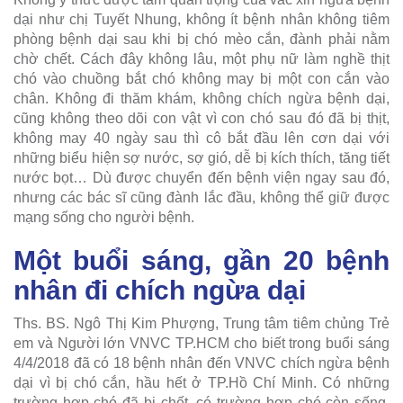
dại như chị Tuyết Nhung, không ít bệnh nhân không tiêm
phòng bệnh dại sau khi bị chó mèo cắn, đành phải nằm
chờ chết. Cách đây không lâu, một phụ nữ làm nghề thịt
chó vào chuồng bắt chó không may bị một con cắn vào
chân. Không đi thăm khám, không chích ngừa bệnh dại,
cũng không theo dõi con vật vì con chó sau đó đã bị thịt,
không may 40 ngày sau thì cô bắt đầu lên cơn dại với
những biểu hiện sợ nước, sợ gió, dễ bị kích thích, tăng tiết
nước bọt… Dù được chuyển đến bệnh viện ngay sau đó,
nhưng các bác sĩ cũng đành lắc đầu, không thể giữ được
mạng sống cho người bệnh.
Một buổi sáng, gần 20 bệnh
nhân đi chích ngừa dại
Ths. BS. Ngô Thị Kim Phượng, Trung tâm tiêm chủng Trẻ
em và Người lớn VNVC TP.HCM cho biết trong buổi sáng
4/4/2018 đã có 18 bệnh nhân đến VNVC chích ngừa bệnh
dại vì bị chó cắn, hầu hết ở TP.Hồ Chí Minh. Có những
trường hợp chó đã bị chết, có trường hợp chó còn sống.