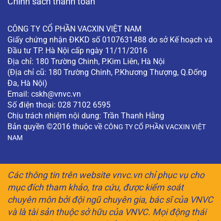
Chính sách thanh toán
CÔNG TY CỔ PHẦN VACXIN VIỆT NAM
Giấy chứng nhận ĐKKD số 0107631488 do sở Kế hoạch và
Đầu tư TP. Hà Nội cấp ngày 11/11/2016
Địa chỉ: 180 Trường Chinh, P.Kim Liên, Hà Nội
(Địa chỉ cũ: 180 Trường Chinh, P.Khương Thượng, Q.Đống
Đa, Hà Nội)
Email:
cskh@vnvc.vn
Số điện thoại: 028 7102 6595
Chịu trách nhiệm nội dung: Trần Thanh Hằng
Bản quyền ©2016 thuộc về
CÔNG TY CỔ PHẦN VACXIN VIỆT
NAM
Các thông tin trên website vnvc.vn chỉ phục vụ cho
mục đích tham khảo, tra cứu, được kiểm soát
chuyên môn bởi đội ngũ chuyên gia, bác sĩ của VNVC
và là tài sản thuộc sở hữu của VNVC. Mọi động thái