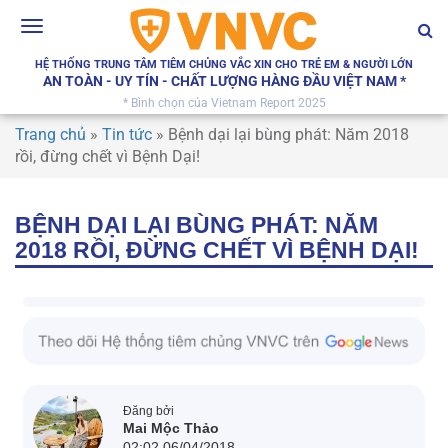
Toggle
navigation
HỆ THỐNG TRUNG TÂM TIÊM CHỦNG VẮC XIN CHO TRẺ EM & NGƯỜI LỚN
AN TOÀN - UY TÍN - CHẤT LƯỢNG HÀNG ĐẦU VIỆT NAM *
* Bình chọn của Vietnam Report 2025
Trang chủ
»
Tin tức
»
Bệnh dại lại bùng phát: Năm 2018
rồi, đừng chết vì Bệnh Dại!
BỆNH DẠI LẠI BÙNG PHÁT: NĂM
2018 RỒI, ĐỪNG CHẾT VÌ BỆNH DẠI!
Đăng bởi
Mai Mộc Thảo
02:02 06/04/2018