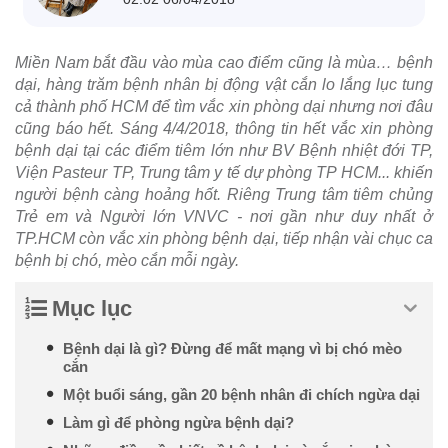
Miền Nam bắt đầu vào mùa cao điểm cũng là mùa… bệnh
dại, hàng trăm bệnh nhân bị động vật cắn lo lắng lục tung
cả thành phố HCM để tìm vắc xin phòng dại nhưng nơi đâu
cũng báo hết. Sáng 4/4/2018, thông tin hết vắc xin phòng
bệnh dại tại các điểm tiêm lớn như BV Bệnh nhiệt đới TP,
Viện Pasteur TP, Trung tâm y tế dự phòng TP HCM... khiến
người bệnh càng hoảng hốt. Riêng Trung tâm tiêm chủng
Trẻ em và Người lớn VNVC - nơi gần như duy nhất ở
TP.HCM còn vắc xin phòng bệnh dại, tiếp nhận vài chục ca
bệnh bị chó, mèo cắn mỗi ngày.
Mục lục
Bệnh dại là gì? Đừng để mất mạng vì bị chó mèo
cắn
Một buổi sáng, gần 20 bệnh nhân đi chích ngừa dại
Làm gì để phòng ngừa bệnh dại?