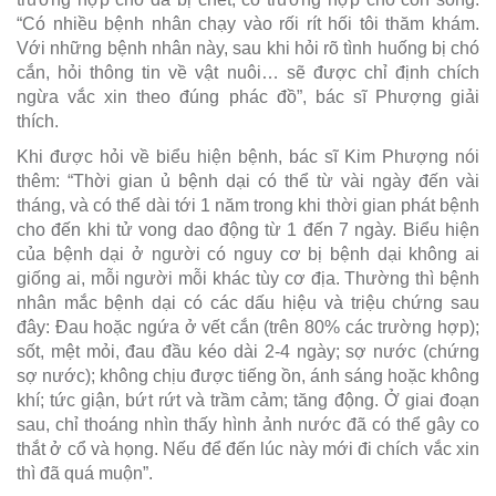
“Có nhiều bệnh nhân chạy vào rối rít hối tôi thăm khám.
Với những bệnh nhân này, sau khi hỏi rõ tình huống bị chó
cắn, hỏi thông tin về vật nuôi… sẽ được chỉ định chích
ngừa vắc xin theo đúng phác đồ”, bác sĩ Phượng giải
thích.
Khi được hỏi về biểu hiện bệnh, bác sĩ Kim Phượng nói
thêm: “Thời gian ủ bệnh dại có thể từ vài ngày đến vài
tháng, và có thể dài tới 1 năm trong khi thời gian phát bệnh
cho đến khi tử vong dao động từ 1 đến 7 ngày. Biểu hiện
của bệnh dại ở người có nguy cơ bị bệnh dại không ai
giống ai, mỗi người mỗi khác tùy cơ địa. Thường thì bệnh
nhân mắc bệnh dại có các dấu hiệu và triệu chứng sau
đây: Đau hoặc ngứa ở vết cắn (trên 80% các trường hợp);
sốt, mệt mỏi, đau đầu kéo dài 2-4 ngày; sợ nước (chứng
sợ nước); không chịu được tiếng ồn, ánh sáng hoặc không
khí; tức giận, bứt rứt và trầm cảm; tăng động. Ở giai đoạn
sau, chỉ thoáng nhìn thấy hình ảnh nước đã có thể gây co
thắt ở cổ và họng. Nếu để đến lúc này mới đi chích vắc xin
thì đã quá muộn”.