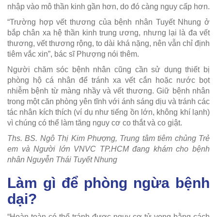
nhập vào mô thần kinh gần hơn, do đó càng nguy cấp hơn.
“Trường hợp vết thương của bệnh nhân Tuyết Nhung ở
bắp chân xa hệ thần kinh trung ương, nhưng lại là đa vết
thương, vết thương rộng, to dài khá nặng, nên vẫn chỉ định
tiêm vắc xin”, bác sĩ Phượng nói thêm.
Người chăm sóc bệnh nhân cũng cần sử dụng thiết bị
phòng hộ cá nhân để tránh xa vết cắn hoặc nước bọt
nhiễm bệnh từ màng nhầy và vết thương. Giữ bệnh nhân
trong một căn phòng yên tĩnh với ánh sáng dịu và tránh các
tác nhân kích thích (ví dụ như tiếng ồn lớn, không khí lạnh)
vì chúng có thể làm tăng nguy cơ co thắt và co giật.
Ths. BS. Ngô Thị Kim Phượng, Trung tâm tiêm chủng Trẻ
em và Người lớn VNVC TP.HCM đang khám cho bệnh
nhân Nguyễn Thái Tuyết Nhung
Làm gì để phòng ngừa bệnh
dại?
“Hoàn toàn có thể tránh được nguy cơ tử vong bằng cách