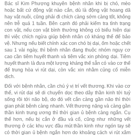
Bác sĩ Kim Phượng khuyên bệnh nhân khi bị chó, mèo
hoặc bất cứ động vật nào cắn, dù là động vật hoang dã
hay vật nuôi, cũng phải đi chích càng sớm càng tốt, không
nên trễ quá 1 tuần. Bên cạnh đó phải kiểm tra tình trạng
con vật, nếu con vật bình thường không có biểu hiện dại
thì việc chích ngừa giúp bệnh nhân có kháng thể để bảo
vệ. Nhưng nếu biết chính xác con chó bị dại, ốm hoặc chết
sau 1 vài ngày, thì bệnh nhân đang thuộc nhóm nguy cơ
cao cần tiêm huyết thanh và tiêm vắc xin phòng dại. Tiêm
huyết thanh là đưa một lượng kháng thể sẵn có vào cơ thể
để trung hòa vi rút dại, còn vắc xin nhằm củng cố miễn
dịch.
Đối với bệnh nhân, cần chú ý vị trí vết thương. Khi vào cơ
thể, vi rút dại sẽ di chuyển dọc theo dây thần kinh tới tuỷ
sống rồi tới não bộ, do đó vết cắn càng gần não thì thời
gian phát bệnh càng nhanh. Vết thương nặng và càng gần
thần kinh trung ương thì thời gian ủ bệnh càng ngắn. Cụ
thể hơn, nếu bị cắn ở đầu và cổ, cũng như những vết
thương ở các khu vực đầu mút thần kinh như ngón tay sẽ
có thời gian ủ bệnh ngắn hơn do khoảng cách vi rút xâm