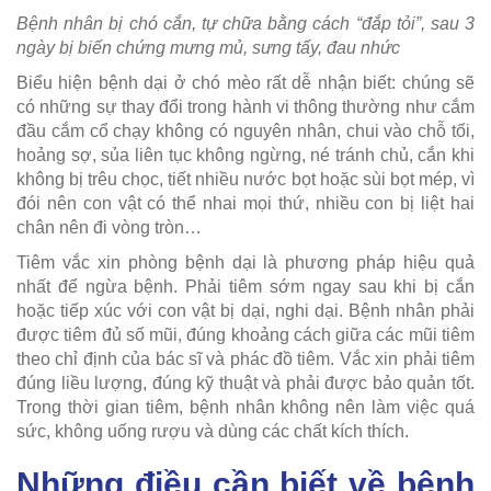
Bệnh nhân bị chó cắn, tự chữa bằng cách “đắp tỏi”, sau 3
ngày bị biến chứng mưng mủ, sưng tấy, đau nhức
Biểu hiện bệnh dại ở chó mèo rất dễ nhận biết: chúng sẽ
có những sự thay đổi trong hành vi thông thường như cắm
đầu cắm cổ chạy không có nguyên nhân, chui vào chỗ tối,
hoảng sợ, sủa liên tục không ngừng, né tránh chủ, cắn khi
không bị trêu chọc, tiết nhiều nước bọt hoặc sùi bọt mép, vì
đói nên con vật có thể nhai mọi thứ, nhiều con bị liệt hai
chân nên đi vòng tròn…
Tiêm vắc xin phòng bệnh dại là phương pháp hiệu quả
nhất để ngừa bệnh. Phải tiêm sớm ngay sau khi bị cắn
hoặc tiếp xúc với con vật bị dại, nghi dại. Bệnh nhân phải
được tiêm đủ số mũi, đúng khoảng cách giữa các mũi tiêm
theo chỉ định của bác sĩ và phác đồ tiêm. Vắc xin phải tiêm
đúng liều lượng, đúng kỹ thuật và phải được bảo quản tốt.
Trong thời gian tiêm, bệnh nhân không nên làm việc quá
sức, không uống rượu và dùng các chất kích thích.
Những điều cần biết về bệnh