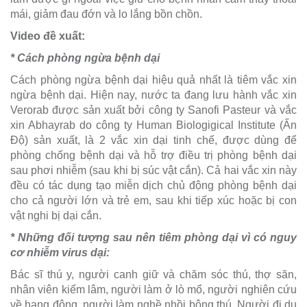
mái, giảm đau đớn và lo lắng bồn chồn.
Video đề xuất:
* Cách phòng ngừa bệnh dại
Cách phòng ngừa bệnh dại hiệu quả nhất là tiêm vắc xin
ngừa bệnh dại. Hiện nay, nước ta đang lưu hành vắc xin
Verorab được sản xuất bởi công ty Sanofi Pasteur và vắc
xin Abhayrab do công ty Human Biologigical Institute (Ấn
Độ) sản xuất, là 2 vắc xin dại tinh chế, được dùng để
phòng chống bệnh dại và hỗ trợ điều trị phòng bệnh dại
sau phơi nhiễm (sau khi bị súc vật cắn). Cả hai vắc xin này
đều có tác dụng tạo miễn dịch chủ động phòng bệnh dại
cho cả người lớn và trẻ em, sau khi tiếp xúc hoặc bị con
vật nghi bị dại cắn.
* Những đối tượng sau nên tiêm phòng dại vì có nguy
cơ nhiễm virus dại:
Bác sĩ thú y, người canh giữ và chăm sóc thú, thợ săn,
nhân viên kiểm lâm, người làm ở lò mổ, người nghiên cứu
về hang động, người làm nghề nhồi bông thú. Người đi du