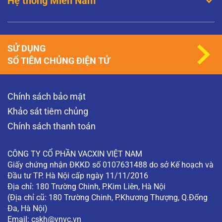
Hệ thống Miền Nam
SỬ DỤNG
SỔ TIÊM CHỦNG ĐIỆN TỬ
Chính sách bảo mật
Khảo sát tiêm chủng
Chính sách thanh toán
CÔNG TY CỔ PHẦN VACXIN VIỆT NAM
Giấy chứng nhận ĐKKD số 0107631488 do sở Kế hoạch và
Đầu tư TP. Hà Nội cấp ngày 11/11/2016
Địa chỉ: 180 Trường Chinh, P.Kim Liên, Hà Nội
(Địa chỉ cũ: 180 Trường Chinh, P.Khương Thượng, Q.Đống
Đa, Hà Nội)
Email:
cskh@vnvc.vn