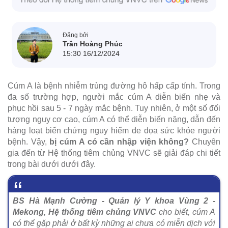
Đăng bởi
Trần Hoàng Phúc
15:30 16/12/2024
Cúm A là bệnh nhiễm trùng đường hô hấp cấp tính. Trong
đa số trường hợp, người mắc cúm A diễn biến nhẹ và
phục hồi sau 5 - 7 ngày mắc bệnh. Tuy nhiên, ở một số đối
tượng nguy cơ cao, cúm A có thể diễn biến nặng, dẫn đến
hàng loạt biến chứng nguy hiểm đe dọa sức khỏe người
bệnh. Vậy,
bị cúm A có cần nhập viện không?
Chuyên
gia đến từ Hệ thống tiêm chủng VNVC sẽ giải đáp chi tiết
trong bài dưới dưới đây.
BS Hà Mạnh Cường - Quản lý Y khoa Vùng 2 -
Mekong, Hệ thống tiêm chủng VNVC
cho biết, cúm A
có thể gặp phải ở bất kỳ những ai chưa có miễn dịch với