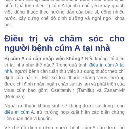
nhà. Quá trình điều trị cúm A tại nhà chủ yếu xoay quanh
việc dùng thuốc theo hướng dẫn của bác sĩ, uống nhiều
nước, xây dựng chế độ dinh dưỡng và nghỉ ngơi khoa
học.
Điều trị và chăm sóc cho
người bệnh cúm A tại nhà
Bị cúm A có cần nhập viện không?
Nếu không thì điều
trị tại nhà như thế nào? Trong quá trình
điều trị cúm A tại
nhà
, người bệnh cần tuân thủ việc sử dụng thuốc theo chỉ
định của bác sĩ. Một số loại thuốc kháng virus thường
được chỉ định nhằm ngăn chặn sự lây lan và phát triển của
virus cúm bao gồm: Oseltamivir (Tamiflu) và Zanamivir
(Relenza).
Ngoài ra, thuốc kháng sinh sẽ không được sử dụng trong
điều trị cúm A
, trừ trường hợp xuất hiện các biến chứng
liên quan đến vi khuẩn.
Về chế độ dinh dưỡng, người bệnh cúm A cần được bổ