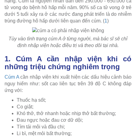
nặng. Cúm là nguyên nhân dẫn đến 290.000 - 650.000 ca
tử vong do bệnh hô hấp mỗi năm. 90% số ca tử vong ở trẻ
dưới 5 tuổi xảy ra ở các nước đang phát triển là do nhiễm
trùng đường hô hấp dưới liên quan đến cúm. (
1
)
Tùy vào tình trạng cúm A ở từng người, mà bác sĩ sẽ chỉ
định nhập viện hoặc điều trị và theo dõi tại nhà.
1. Cúm A cần nhập viện khi có
những triệu chứng nghiêm trọng
Cúm A
cần nhập viện khi xuất hiện các dấu hiệu cảnh báo
nguy hiểm như: sốt cao liên tục trên 39 độ C không đáp
ứng với:
Thuốc hạ sốt;
Co giật;
Khó thở, thở nhanh hoặc nhịp thở bất thường;
Đau ngực hoặc đau cơ dữ dội;
Tím tái môi và đầu chi;
Li bì, mệt mỏi bất thường;