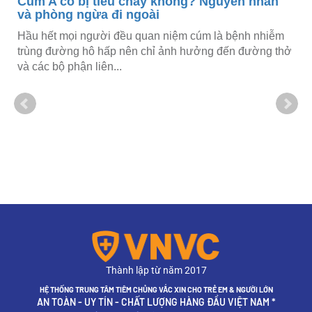
Cúm A có bị tiêu chảy không? Nguyên nhân
và phòng ngừa đi ngoài
Hầu hết mọi người đều quan niệm cúm là bệnh nhiễm
trùng đường hô hấp nên chỉ ảnh hưởng đến đường thở
và các bộ phận liên...
Thành lập từ năm 2017
HỆ THỐNG TRUNG TÂM TIÊM CHỦNG VẮC XIN CHO TRẺ EM & NGƯỜI LỚN
AN TOÀN - UY TÍN - CHẤT LƯỢNG HÀNG ĐẦU VIỆT NAM *