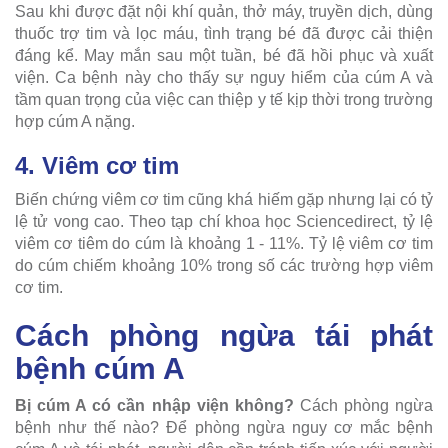
Sau khi được đặt nội khí quản, thở máy, truyền dịch, dùng
thuốc trợ tim và lọc máu, tình trạng bé đã được cải thiện
đáng kể. May mắn sau một tuần, bé đã hồi phục và xuất
viện. Ca bệnh này cho thấy sự nguy hiểm của cúm A và
tầm quan trọng của việc can thiệp y tế kịp thời trong trường
hợp cúm A nặng.
4. Viêm cơ tim
Biến chứng viêm cơ tim cũng khá hiếm gặp nhưng lại có tỷ
lệ tử vong cao. Theo tạp chí khoa học Sciencedirect, tỷ lệ
viêm cơ tiêm do cúm là khoảng 1 - 11%. Tỷ lệ viêm cơ tim
do cúm chiếm khoảng 10% trong số các trường hợp viêm
cơ tim.
Cách phòng ngừa tái phát
bệnh cúm A
Bị cúm A có cần nhập viện không?
Cách phòng ngừa
bệnh như thế nào? Để phòng ngừa nguy cơ mắc bệnh