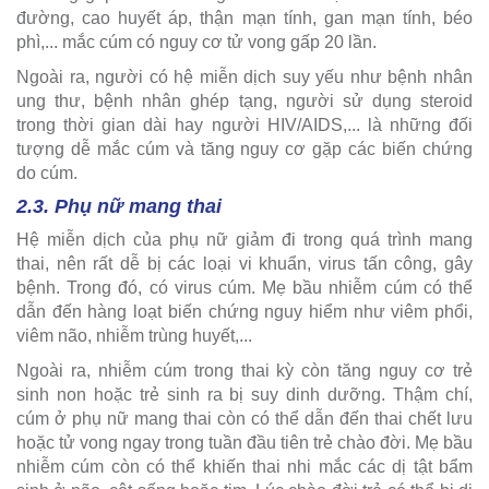
đường, cao huyết áp, thận mạn tính, gan mạn tính, béo
phì,... mắc cúm có nguy cơ tử vong gấp 20 lần.
Ngoài ra, người có hệ miễn dịch suy yếu như bệnh nhân
ung thư, bệnh nhân ghép tạng, người sử dụng steroid
trong thời gian dài hay người HIV/AIDS,... là những đối
tượng dễ mắc cúm và tăng nguy cơ gặp các biến chứng
do cúm.
2.3. Phụ nữ mang thai
Hệ miễn dịch của phụ nữ giảm đi trong quá trình mang
thai, nên rất dễ bị các loại vi khuẩn, virus tấn công, gây
bệnh. Trong đó, có virus cúm. Mẹ bầu nhiễm cúm có thể
dẫn đến hàng loạt biến chứng nguy hiểm như viêm phổi,
viêm não, nhiễm trùng huyết,...
Ngoài ra, nhiễm cúm trong thai kỳ còn tăng nguy cơ trẻ
sinh non hoặc trẻ sinh ra bị suy dinh dưỡng. Thậm chí,
cúm ở phụ nữ mang thai còn có thể dẫn đến thai chết lưu
hoặc tử vong ngay trong tuần đầu tiên trẻ chào đời. Mẹ bầu
nhiễm cúm còn có thể khiến thai nhi mắc các dị tật bẩm