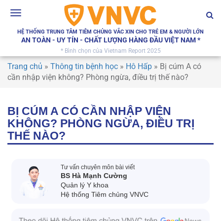
Toggle
navigation
HỆ THỐNG TRUNG TÂM TIÊM CHỦNG VẮC XIN CHO TRẺ EM & NGƯỜI LỚN
AN TOÀN - UY TÍN - CHẤT LƯỢNG HÀNG ĐẦU VIỆT NAM *
* Bình chọn của Vietnam Report 2025
Trang chủ
»
Thông tin bệnh học
»
Hô Hấp
»
Bị cúm A có
cần nhập viện không? Phòng ngừa, điều trị thế nào?
BỊ CÚM A CÓ CẦN NHẬP VIỆN
KHÔNG? PHÒNG NGỪA, ĐIỀU TRỊ
THẾ NÀO?
Tư vấn chuyên môn bài viết
BS Hà Mạnh Cường
Quản lý Y khoa
Hệ thống Tiêm chủng VNVC