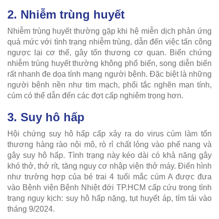
2. Nhiễm trùng huyết
Nhiễm trùng huyết thường gặp khi hệ miễn dịch phản ứng
quá mức với tình trạng nhiễm trùng, dẫn đến việc tấn công
ngược lại cơ thể, gây tổn thương cơ quan. Biến chứng
nhiễm trùng huyết thường không phổ biến, song diễn biến
rất nhanh đe dọa tính mạng người bệnh. Đặc biệt là những
người bệnh nền như tim mạch, phổi tắc nghẽn mạn tính,
cúm có thể dẫn đến các đợt cấp nghiêm trọng hơn.
3. Suy hô hấp
Hội chứng suy hô hấp cấp xảy ra do virus cúm làm tổn
thương hàng rào nội mô, rò rỉ chất lỏng vào phế nang và
gây suy hô hấp. Tình trạng này kéo dài có khả năng gây
khó thở, thở rít, tăng nguy cơ nhập viện thở máy. Điển hình
như trường hợp của bé trai 4 tuổi mắc cúm A được đưa
vào Bệnh viện Bệnh Nhiệt đới TP.HCM cấp cứu trong tình
trạng nguy kịch: suy hô hấp nặng, tụt huyết áp, tím tái vào
tháng 9/2024.