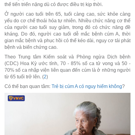
thể tiến triển nặng dù có được điều trị kịp thời.
Ở người cao tuổi trên 65, tuổi càng cao, sức khỏe càng
yếu do cơ chế thoái hóa tự nhiên. Nhiều chức năng cơ thể
của người cao tuổi suy giảm, trong đó có chức năng đề
kháng. Do đó, người cao tuổi dễ mắc bệnh cúm A, thời
gian mắc bệnh và phục hồi có thể kéo dài, nguy cơ tái phát
bệnh và biến chứng cao.
Theo Trung tâm Kiểm soát và Phòng ngừa Dịch bệnh
(CDC) Hoa Kỳ ước tính, 70 - 85% số ca tử vong và 50 -
70% số ca nhập viện liên quan đến cúm là ở những người
từ 65 tuổi trở lên. (
2
)
Có thể bạn quan tâm:
Trẻ bị cúm A có nguy hiểm không
?