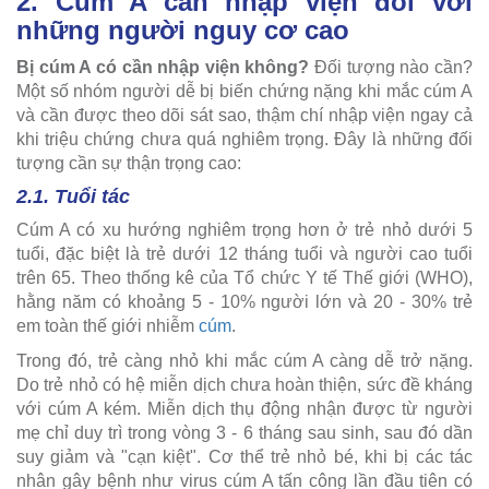
2. Cúm A cần nhập viện đối với
những người nguy cơ cao
Bị cúm A có cần nhập viện không?
Đối tượng nào cần?
Một số nhóm người dễ bị biến chứng nặng khi mắc cúm A
và cần được theo dõi sát sao, thậm chí nhập viện ngay cả
khi triệu chứng chưa quá nghiêm trọng. Đây là những đối
tượng cần sự thận trọng cao:
2.1. Tuổi tác
Cúm A có xu hướng nghiêm trọng hơn ở trẻ nhỏ dưới 5
tuổi, đặc biệt là trẻ dưới 12 tháng tuổi và người cao tuổi
trên 65. Theo thống kê của Tổ chức Y tế Thế giới (WHO),
hằng năm có khoảng 5 - 10% người lớn và 20 - 30% trẻ
em toàn thế giới nhiễm
cúm
.
Trong đó, trẻ càng nhỏ khi mắc cúm A càng dễ trở nặng.
Do trẻ nhỏ có hệ miễn dịch chưa hoàn thiện, sức đề kháng
với cúm A kém. Miễn dịch thụ động nhận được từ người
mẹ chỉ duy trì trong vòng 3 - 6 tháng sau sinh, sau đó dần
suy giảm và "cạn kiệt". Cơ thể trẻ nhỏ bé, khi bị các tác
nhân gây bệnh như virus cúm A tấn công lần đầu tiên có