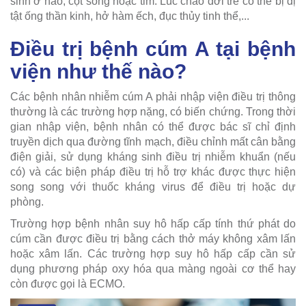
sinh ở não, cột sống hoặc tim. Lúc chào đời trẻ có thể bị dị
tật ống thần kinh, hở hàm ếch, đục thủy tinh thể,...
Điều trị bệnh cúm A tại bệnh
viện như thế nào?
Các bệnh nhân nhiễm cúm A phải nhập viện điều trị thông
thường là các trường hợp nặng, có biến chứng. Trong thời
gian nhập viện, bệnh nhân có thể được bác sĩ chỉ định
truyền dịch qua đường tĩnh mạch, điều chỉnh mất cân bằng
điện giải, sử dụng kháng sinh điều trị nhiễm khuẩn (nếu
có) và các biện pháp điều trị hỗ trợ khác được thực hiện
song song với thuốc kháng virus để điều trị hoặc dự
phòng.
Trường hợp bệnh nhân suy hô hấp cấp tính thứ phát do
cúm cần được điều trị bằng cách thở máy không xâm lấn
hoặc xâm lấn. Các trường hợp suy hô hấp cấp cần sử
dụng phương pháp oxy hóa qua màng ngoài cơ thể hay
còn được gọi là ECMO.