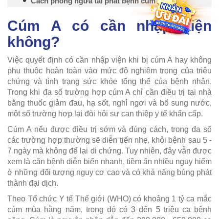
Cách phòng ngừa tái phát bệnh cúm A
Cúm A có cần nhập viện
không?
Việc quyết định có cần nhập viện khi bị cúm A hay không
phụ thuộc hoàn toàn vào mức độ nghiêm trọng của triệu
chứng và tình trạng sức khỏe tổng thể của bệnh nhân.
Trong khi đa số trường hợp cúm A chỉ cần điều trị tại nhà
bằng thuốc giảm đau, hạ sốt, nghỉ ngơi và bổ sung nước,
một số trường hợp lại đòi hỏi sự can thiệp y tế khẩn cấp.
Cúm A nếu được điều trị sớm và đúng cách, trong đa số
các trường hợp thường sẽ diễn tiến nhẹ, khỏi bệnh sau 5 -
7 ngày mà không để lại di chứng. Tuy nhiên, đây vẫn được
xem là căn bệnh diễn biến nhanh, tiềm ẩn nhiều nguy hiểm
ở những đối tượng nguy cơ cao và có khả năng bùng phát
thành đại dịch.
Theo Tổ chức Y tế Thế giới (WHO) có khoảng 1 tỷ ca mắc
cúm mùa hằng năm, trong đó có 3 đến 5 triệu ca bệnh