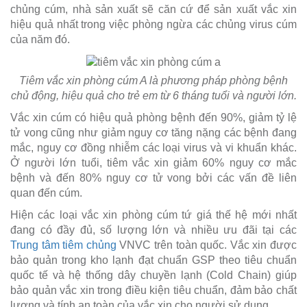
chủng cúm, nhà sản xuất sẽ căn cứ để sản xuất vắc xin
hiệu quả nhất trong việc phòng ngừa các chủng virus cúm
của năm đó.
Tiêm vắc xin phòng cúm A là phương pháp phòng bệnh
chủ động, hiệu quả cho trẻ em từ 6 tháng tuổi và người lớn.
Vắc xin cúm có hiệu quả phòng bệnh đến 90%, giảm tỷ lệ
tử vong cũng như giảm nguy cơ tăng nặng các bệnh đang
mắc, nguy cơ đồng nhiễm các loại virus và vi khuẩn khác.
Ở người lớn tuổi, tiêm vắc xin giảm 60% nguy cơ mắc
bệnh và đến 80% nguy cơ tử vong bởi các vấn đề liên
quan đến cúm.
Hiện các loại vắc xin phòng cúm tứ giá thế hệ mới nhất
đang có đầy đủ, số lượng lớn và nhiều ưu đãi tại các
Trung tâm tiêm chủng
VNVC trên toàn quốc. Vắc xin được
bảo quản trong kho lạnh đạt chuẩn GSP theo tiêu chuẩn
quốc tế và hệ thống dây chuyền lạnh (Cold Chain) giúp
bảo quản vắc xin trong điều kiện tiêu chuẩn, đảm bảo chất
lượng và tính an toàn của vắc xin cho người sử dụng.