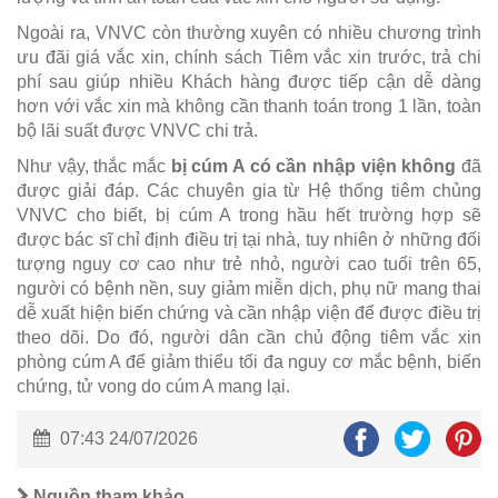
Ngoài ra, VNVC còn thường xuyên có nhiều chương trình
ưu đãi giá vắc xin, chính sách Tiêm vắc xin trước, trả chi
phí sau giúp nhiều Khách hàng được tiếp cận dễ dàng
hơn với vắc xin mà không cần thanh toán trong 1 lần, toàn
bộ lãi suất được VNVC chi trả.
Như vậy, thắc mắc
bị cúm A có cần nhập viện không
đã
được giải đáp. Các chuyên gia từ Hệ thống tiêm chủng
VNVC cho biết, bị cúm A trong hầu hết trường hợp sẽ
được bác sĩ chỉ định điều trị tại nhà, tuy nhiên ở những đối
tượng nguy cơ cao như trẻ nhỏ, người cao tuổi trên 65,
người có bệnh nền, suy giảm miễn dịch, phụ nữ mang thai
dễ xuất hiện biến chứng và cần nhập viện để được điều trị
theo dõi. Do đó, người dân cần chủ động tiêm vắc xin
phòng cúm A để giảm thiểu tối đa nguy cơ mắc bệnh, biến
chứng, tử vong do cúm A mang lại.
07:43 24/07/2026
Nguồn tham khảo