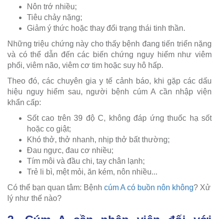
Nôn trớ nhiều;
Tiêu chảy nặng;
Giảm ý thức hoặc thay đổi trạng thái tinh thần.
Những triệu chứng này cho thấy bệnh đang tiến triển nặng
và có thể dẫn đến các biến chứng nguy hiểm như viêm
phổi, viêm não, viêm cơ tim hoặc suy hô hấp.
Theo đó, các chuyên gia y tế cảnh báo, khi gặp các dấu
hiệu nguy hiểm sau, người bệnh cúm A cần nhập viện
khẩn cấp:
Sốt cao trên 39 độ C, không đáp ứng thuốc hạ sốt
hoặc co giật;
Khó thở, thở nhanh, nhịp thở bất thường;
Đau ngực, đau cơ nhiều;
Tím môi và đầu chi, tay chân lạnh;
Trẻ li bì, mệt mỏi, ăn kém, nôn nhiều...
Có thể bạn quan tâm: Bệnh
cúm A có buồn nôn không
? Xử
lý như thế nào?