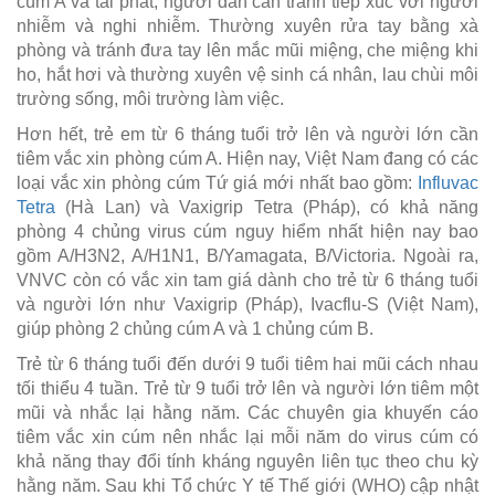
cúm A và tái phát, người dân cần tránh tiếp xúc với người
nhiễm và nghi nhiễm. Thường xuyên rửa tay bằng xà
phòng và tránh đưa tay lên mắc mũi miệng, che miệng khi
ho, hắt hơi và thường xuyên vệ sinh cá nhân, lau chùi môi
trường sống, môi trường làm việc.
Hơn hết, trẻ em từ 6 tháng tuổi trở lên và người lớn cần
tiêm vắc xin phòng cúm A. Hiện nay, Việt Nam đang có các
loại vắc xin phòng cúm Tứ giá mới nhất bao gồm:
Influvac
Tetra
(Hà Lan) và Vaxigrip Tetra (Pháp), có khả năng
phòng 4 chủng virus cúm nguy hiểm nhất hiện nay bao
gồm A/H3N2, A/H1N1, B/Yamagata, B/Victoria. Ngoài ra,
VNVC còn có vắc xin tam giá dành cho trẻ từ 6 tháng tuổi
và người lớn như Vaxigrip (Pháp), Ivacflu-S (Việt Nam),
giúp phòng 2 chủng cúm A và 1 chủng cúm B.
Trẻ từ 6 tháng tuổi đến dưới 9 tuổi tiêm hai mũi cách nhau
tối thiểu 4 tuần. Trẻ từ 9 tuổi trở lên và người lớn tiêm một
mũi và nhắc lại hằng năm. Các chuyên gia khuyến cáo
tiêm vắc xin cúm nên nhắc lại mỗi năm do virus cúm có
khả năng thay đổi tính kháng nguyên liên tục theo chu kỳ
hằng năm. Sau khi Tổ chức Y tế Thế giới (WHO) cập nhật