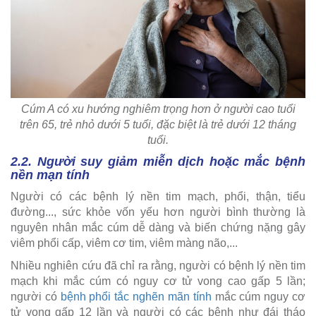
Cúm A có xu hướng nghiêm trọng hơn ở người cao tuổi
trên 65, trẻ nhỏ dưới 5 tuổi, đặc biệt là trẻ dưới 12 tháng
tuổi.
2.2. Người suy giảm miễn dịch hoặc mắc bệnh
nền mạn tính
Người có các bệnh lý nền tim mạch, phổi, thận, tiểu
đường..., sức khỏe vốn yếu hơn người bình thường là
nguyên nhân mắc cúm dễ dàng và biến chứng nặng gây
viêm phổi cấp, viêm cơ tim, viêm màng não,...
Nhiều nghiên cứu đã chỉ ra rằng, người có bệnh lý nền tim
mạch khi mắc cúm có nguy cơ tử vong cao gấp 5 lần;
người có
bệnh phổi tắc nghẽn mãn tính
mắc cúm nguy cơ
tử vong gấp 12 lần và người có các bệnh như đái tháo