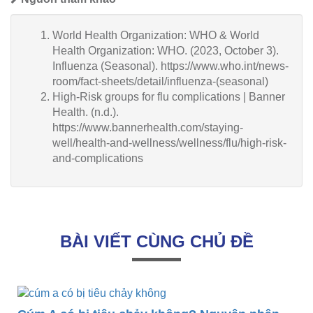
World Health Organization: WHO & World
Health Organization: WHO. (2023, October 3).
Influenza (Seasonal). https://www.who.int/news-
room/fact-sheets/detail/influenza-(seasonal)
High-Risk groups for flu complications | Banner
Health. (n.d.).
https://www.bannerhealth.com/staying-
well/health-and-wellness/wellness/flu/high-risk-
and-complications
BÀI VIẾT CÙNG CHỦ ĐỀ