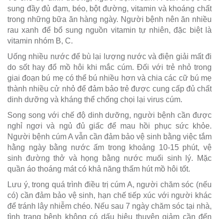
sung đầy đủ đạm, béo, bột đường, vitamin và khoáng chất
trong những bữa ăn hàng ngày. Người bệnh nên ăn nhiều
rau xanh để bổ sung nguồn vitamin tự nhiên, đặc biệt là
vitamin nhóm B, C.
Uống nhiều nước để bù lại lượng nước và điện giải mất đi
do sốt hay đổ mồ hôi khi mắc cúm. Đối với trẻ nhỏ trong
giai đoạn bú mẹ có thể bú nhiều hơn và chia các cữ bú mẹ
thành nhiều cử nhỏ để đảm bảo trẻ được cung cấp đủ chất
dinh dưỡng và kháng thể chống chọi lại virus cúm.
Song song với chế độ dinh dưỡng, người bệnh cần được
nghỉ ngơi và ngủ đủ giấc để mau hồi phục sức khỏe.
Người bệnh cúm A vẫn cần đảm bảo vệ sinh bằng việc tắm
hằng ngày bằng nước ấm trong khoảng 10-15 phút, vệ
sinh đường thở và họng bằng nước muối sinh lý. Mặc
quần áo thoáng mát có khả năng thấm hút mồ hôi tốt.
Lưu ý, trong quá trình điều trị cúm A, người chăm sóc (nếu
có) cần đảm bảo vệ sinh, hạn chế tiếp xúc với người khác
để tránh lây nhiễm chéo. Nếu sau 7 ngày chăm sóc tại nhà,
tình trạng bệnh không có dấu hiệu thuyên giảm cần đến